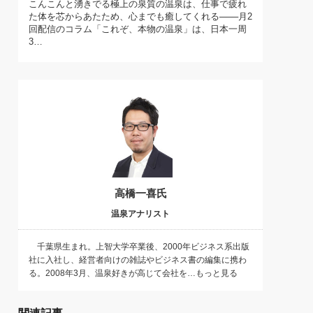
こんこんと湧きでる極上の泉質の温泉は、仕事で疲れ
)
た体を芯からあたため、心までも癒してくれる───月2
喜の『これぞ！"本物の温泉"』(157)
回配信のコラム「これぞ、本物の温泉」は、日本一周
3…
高橋一喜氏
温泉アナリスト
千葉県生まれ。上智大学卒業後、2000年ビジネス系出版
社に入社し、経営者向けの雑誌やビジネス書の編集に携わ
る。2008年3月、温泉好きが高じて会社を…もっと見る