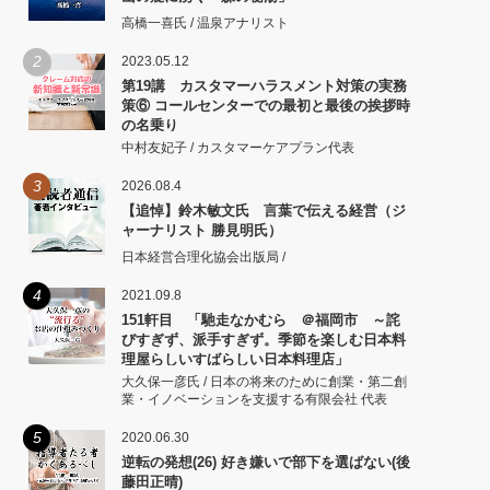
高橋一喜氏 / 温泉アナリスト
2
2023.05.12
第19講 カスタマーハラスメント対策の実務
策⑥ コールセンターでの最初と最後の挨拶時
の名乗り
中村友妃子 / カスタマーケアプラン代表
3
2026.08.4
【追悼】鈴木敏文氏 言葉で伝える経営（ジ
ャーナリスト 勝見明氏）
日本経営合理化協会出版局 /
4
2021.09.8
151軒目 「馳走なかむら ＠福岡市 ～詫
びすぎず、派手すぎず。季節を楽しむ日本料
理屋らしいすばらしい日本料理店」
大久保一彦氏 / 日本の将来のために創業・第二創
業・イノベーションを支援する有限会社 代表
5
2020.06.30
逆転の発想(26) 好き嫌いで部下を選ばない(後
藤田正晴)