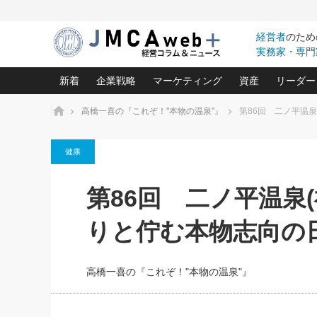
経営者
のため
実務家・専門
新着
企業戦略
マーケティング
資産
リーダー
ホーム
高橋一喜の『これぞ！"本物の温泉"』
第86回 二ノ平温
中小企業の「１位づくり」戦略(96)
ネット戦略成功の秘訣 圧倒的に儲か
あなたの会社と資
オンリ
健康
利益を最大化する「業務改善」横田尚哉氏(5)
ビジネスを一瞬で制する！一流グロ
どうなる金融業界
ビジネ
る“社長の戦略印象リスクマネジメント
(446)
強い会社を築く ビジネス・クリニック(240)
中国経済の最新動
第86回 二ノ平温泉
ロングセラーの玉手箱(9)
ピョー
2026.08.7
2026.08.7
日本レーザー「人を大切にしながら利益を上げ
事業承継の前に
相談15：銀行がやたらと固定金
第153回「内需企業があっと
(3)
大復活＆快進撃！ユニバーサルスタ
きたいコト(12)
指導者た
りと佇む本物志向の
利を勧めてきます！やはり固定
う間にグローバル成長企業に
は(5)
がよいのでしょうか！
FOOD & LIFE COMPANIES
武器としてのM&A入門(3)
会社と社長のため
朝礼・
最高の自分を表現する 成功イメージ戦
社長のための“儲かる通販”戦略視点(151)
深読み企業分析(1
楠木建の
高橋一喜の『これぞ！"本物の温泉"』
酒井光雄 成功事例に学ぶ繁栄企業の
継続経営 百話百行(85)
次もあ
野田久美子 香港ビジネス成功法(10)
社長の口