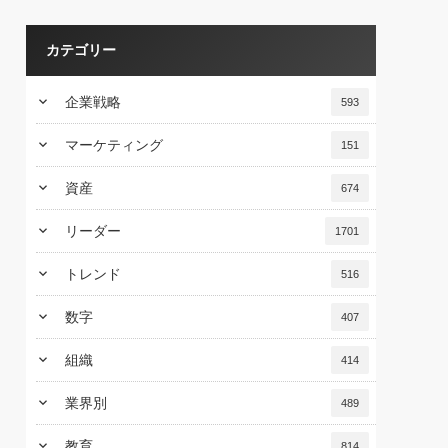
カテゴリー
keyboard_arrow_down
企業戦略
593
keyboard_arrow_down
マーケティング
151
keyboard_arrow_down
資産
674
keyboard_arrow_down
リーダー
1701
keyboard_arrow_down
トレンド
516
keyboard_arrow_down
数字
407
keyboard_arrow_down
組織
414
keyboard_arrow_down
業界別
489
keyboard_arrow_down
教育
814