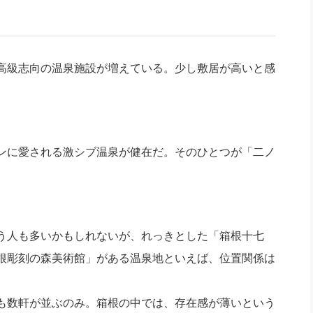
社長のための“全員営業”(30
腕をつくる 人と組織を動かす(200)
銀行交渉はこうしなさい！(12)
高橋一
行動科学マネジメント(5)
の社長のビジョン実現道場(10)
高級志向の温泉施設が増えている。少し敷居が高いと感
ンに愛される激シブ温泉が健在だ。そのひとつが「二ノ
う人も多いかもしれないが、れっきとした「箱根十七
根彫刻の森美術館」がある温泉地といえば、位置関係は
も数軒が並ぶのみ。箱根の中では、存在感が薄いという