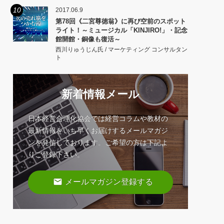
10
2017.06.9
第78回《二宮尊徳翁》に再び空前のスポット
ライト！～ミュージカル「KINJIRO!」・記念
館開館・銅像も復活～
西川りゅうじん氏 / マーケティング コンサルタン
ト
新着情報メール
日本経営合理化協会では経営コラムや教材の
最新情報をいち早くお届けするメールマガジ
ンを発信しております。ご希望の方は下記よ
りご登録下さい。
email
メールマガジン登録する