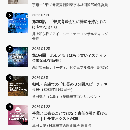
宇惠一郎氏 / 元読売新聞東京本社国際部編集委員
6
2023.07.26
第203話 「投資育成会社に株式を持たすの
はやめなさい」
井上和弘氏 / アイ・シー・オーコンサルティング
会長
7
2025.04.25
第164回 USBメモリはもう古い？スティッ
ク型SSDで時短！
鴻池賢三氏 / オーディオビジュアル機器 評論家
8
2026.08.5
朝礼・会議での「社長の３分間スピーチ」ネ
タ帳（2026年8月5日号）
角田識之（臥龍） / 感動経営コンサルタント
9
2026.04.22
事業とは売ることではなく責任を引き受ける
こと｜社長業ネクスト#430
牟田太陽 / 日本経営合理化協会 理事長