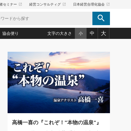
launch
launch
launch
者セミナー
経営コンサルティグ
日本経営合理化協会
search
大
中
協会便り
文字の大きさ
小
5)
況は会社守成の好機(38)
ころ心平の ──社長のための「か・ら・だマネジメント」
「愛読者通信」著者インタビュー(44)
34)
思われる 気配りの達人(127)
人間力の磨き方」(86)
ビジネス見聞録 経営ニュース(100)
タルＡＶを味方に！新・仕事術(180)
0)
り(210)
(92)
え 東洋思想に学ぶ経営学(132)
作間信司の経営無形庵(けいえいむぎょうあん)(166)
ー脳の鍛え方(32)
もっとみる
026.08.5
)
識(57)
指導者たち」(32)
経営セミナー情報局(1)
86回 「言葉狩り」
ンを楽しむ基礎レッスン(12)
ーイング経営入
教育の決め手(203)
略”(30)
繁栄への着眼点 牟田太陽(76)
！社長が読むべき今月の4冊(88)
て」(38)
講話を聞いて学ぼう 実学・耳学・磨く「ミミガク」のすすめ
で楽しむ読書術(162)
(7)
ランク上の手紙・メール術(100)
「氣」(30)
高橋一喜の『これぞ！"本物の温泉"』
ミどこ
00)
スポーツ・ビジネスに学ぶ心理学(98)