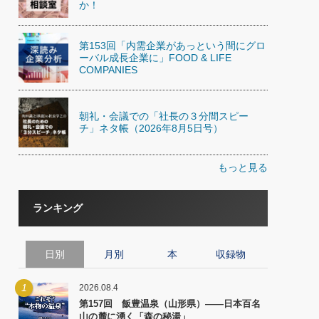
か！
第153回「内需企業があっという間にグロ
ーバル成長企業に」FOOD & LIFE
COMPANIES
朝礼・会議での「社長の３分間スピー
チ」ネタ帳（2026年8月5日号）
もっと見る
ランキング
日別
月別
本
収録物
1
2026.08.4
第157回 飯豊温泉（山形県）――日本百名
山の麓に湧く「森の秘湯」