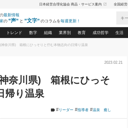
launch
日本経営合理化協会 商品・サービス案内
全国経営
の
最新情報
”声”
”文字”
家
の
と
のコラムを
毎週更新！
トレンド
数字
組織
業界別
教育
成功哲学
生活
泉(神奈川県) 箱根にひっそりと佇む本物志向の日帰り温泉
る仕組みづくり講座(12)
産を守る一手(171)
ーワンで勝ち残る企業風土づくり(54)
《ニューヨーク発》ビジネスリーダーの先読み: 最新トレンド
オーナー社長の「お金の悩み相談室」(15)
「賃金の誤解」(135)
なぜ、トヨタ式で会社が伸びるのか？(
“出来る”管理職の条件(62)
中国哲学に学ぶ 不
おの
と戦略拠点(9)
(50)
2023.02.21
ーバル経営者は知ってい
(39)
スリーダー×次の一手「牟田太陽の社長業ネクスト」
おカネが残る決算書にするために、やっておきたいこと(
中小企業の新たな法律リスク(178)
売れる住宅を創る 100の視点(100)
あなただからお願いしたいと
令和時代の「社長の
”(9)
「社長の繁盛トレンド通信」(90)
デジ
向(204)
会社を守り抜くための緊急対策(100)
職場の生産性を下げるハラスメントの予防策(1
大久保一彦の“流行る”お店の仕組みづく
クレーム対応 実践マニュアル
先人の名句名言の教
(神奈川県) 箱根にひっそ
トル・F・グジバチの『経営戦略の新常識』(12)
北村森の「今月のヒット商品」(109)
リーダ
2026.08.5
2
る経営」の極意
、決めておきたい、知っておきたい、やってお
強い決算書の会社はココが違う！(36)
賃金決定の定石(68)
柿内幸夫─社長のための現場改善(174
クレーム対応の新知識と新常
渡部昇一の「日本の
い
第109話 伝統的産品を21世紀
第
ジオジャパンの成功要因と
る者かくあるべし(635)
次の売れ筋をつかむ術(102)
ワイ
日帰り温泉
」
に生かし切る！
損益分岐点を下げる、Ｐ／Ｌ不況時代の新戦略(12)
顧客・社員・社会から支持される「ウェルビ
デキル社員に育てる！ 社員
経営に活かす“十八史
の資産管理講座(95)
会議での「社長の３分間スピーチ」ネタ帳(159)
社長のメシの種 4.0(206)
門」(23)
必読
2026.08.5
新・会計経営と実学(37)
東川鷹年の「中小企業の人育
略(77)
53)
「経営知になる考え方」(57)
眼と耳
朝礼・会議での「社長の３分間
#
#
#
リーダー
指導者
温泉 癒し
決算書の“見える化”術(12)
業績アップにつながる！ワン
スピーチ」ネタ帳（2026年8月5
ブランド戦略(39)
日号）
なたにお願いしたいと思われる「一流の仕事術」(28)
社長の
賢い社長の「経理財務の見どころ・勘どころ・ツッコ
欧米資産家に学ぶ二世教育(1
ぐせ経営哲学(100)
ろ」(149)
米国