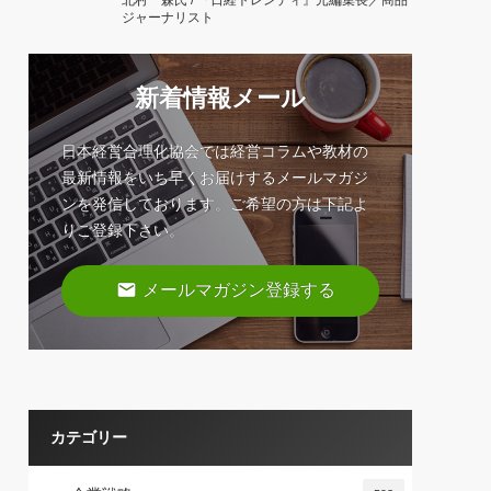
北村 森氏 / 『日経トレンディ』元編集長／商品
ジャーナリスト
新着情報メール
日本経営合理化協会では経営コラムや教材の
最新情報をいち早くお届けするメールマガジ
ンを発信しております。ご希望の方は下記よ
りご登録下さい。
email
メールマガジン登録する
カテゴリー