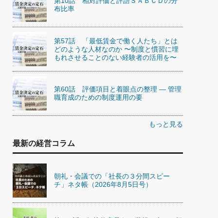
第10話 相対評価と評語ＳＡＢＣＤの分
布比率
第57話 「最低賃金で働く人たち」とは
どのような人材なのか 〜制度と慣習に埋
もれさせることのない経験者の活用を〜
第60話 評価項目と着眼点の整理 — 管理
職育成のための制度運用の要
もっと見る
最新の経営コラム
朝礼・会議での「社長の３分間スピー
チ」ネタ帳（2026年8月5日号）