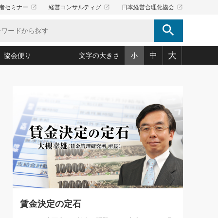
launch
launch
launch
者セミナー
経営コンサルティグ
日本経営合理化協会
search
大
中
協会便り
文字の大きさ
小
5)
況は会社守成の好機(38)
ころ心平の ──社長のための「か・ら・だマネジメント」
「愛読者通信」著者インタビュー(44)
34)
思われる 気配りの達人(127)
人間力の磨き方」(86)
ビジネス見聞録 経営ニュース(100)
タルＡＶを味方に！新・仕事術(180)
0)
り(210)
(92)
え 東洋思想に学ぶ経営学(132)
作間信司の経営無形庵(けいえいむぎょうあん)(166)
ー脳の鍛え方(32)
もっとみる
026.08.4
)
識(57)
指導者たち」(32)
経営セミナー情報局(1)
【追悼】鈴木敏文氏 言葉で伝
ンを楽しむ基礎レッスン(12)
える経営（ジャーナリスト 勝
ーイング経営入
教育の決め手(203)
略”(30)
繁栄への着眼点 牟田太陽(76)
見明氏）
！社長が読むべき今月の4冊(88)
て」(38)
講話を聞いて学ぼう 実学・耳学・磨く「ミミガク」のすすめ
で楽しむ読書術(162)
(7)
ランク上の手紙・メール術(100)
「氣」(30)
賃金決定の定石
ミどこ
00)
スポーツ・ビジネスに学ぶ心理学(98)