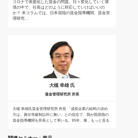
コロナで表面化した賃金の問題。日々変化していく環
)
境の中で、社長はどのように対応していけばいいの
喜の『これぞ！"本物の温泉"』(157)
か？ 本コラムでは、日本屈指の賃金指導機関、賃金管
理研究…
大槻 幸雄 氏
賃金管理研究所 所長
大槻 幸雄氏賃金管理研究所 所長 「成長企業の給料の決め
方は、責任等級制以外に無い」との信念で、我が国屈指の
賃金指導機関を所長として率いる。95年、東…もっと見る