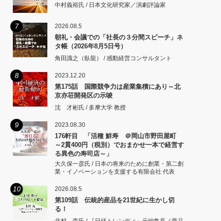
中村義裕氏 / 日本文化研究家／演劇評論家
7
2026.08.5
朝礼・会議での「社長の３分間スピーチ」ネ
タ帳（2026年8月5日号）
角田識之（臥龍） / 感動経営コンサルタント
8
2023.12.20
第175話 国際競争力は産業集積にあり～北
京亦荘開発区の示唆
沈 才彬氏 / 多摩大学 教授
9
2023.08.30
176軒目 「活種 鮮寿 ＠岡山市野田屋町
～2貫400円（税別）でおまかせ一本で経営す
る異色の寿司店～」
大久保一彦氏 / 日本の将来のために創業・第二創
業・イノベーションを支援する有限会社 代表
10
2026.08.5
第109話 伝統的産品を21世紀に生かし切
る！