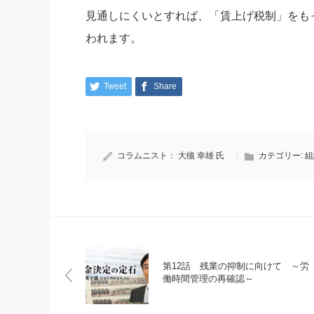
見通しにくいとすれば、「賃上げ税制」をも
われます。
Tweet
Share
コラムニスト：
大槻 幸雄 氏
カテゴリー:
組
第12話 残業の抑制に向けて ～労
働時間管理の再確認～