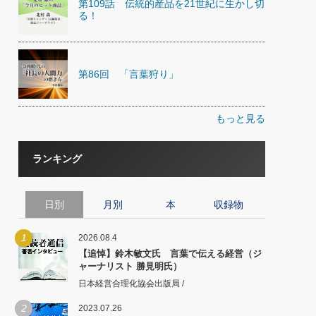
第109話 伝統的産品を21世紀に生かし切
る！
第86回 「言葉狩り」
もっと見る
ランキング
日別
月別
本
収録物
1
2026.08.4
【追悼】鈴木敏文氏 言葉で伝える経営（ジ
ャーナリスト 勝見明氏）
日本経営合理化協会出版局 /
2
2023.07.26