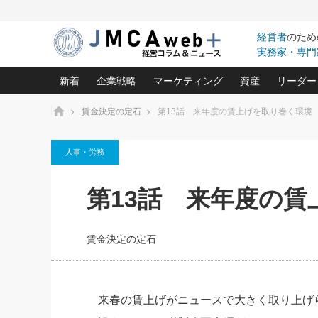
経営者
のため
実務家・専門
新着
企業戦略
マーケティング
資産
リーダー
ホーム
賃金決定の定石
第13話 来年度の賃上げを取り巻く環境
中小企業の「１位づくり」戦略(96)
ネット戦略成功の秘訣 圧倒的に儲か
あなたの会社と資
オンリ
人事・労務
利益を最大化する「業務改善」横田尚哉氏(5)
ビジネスを一瞬で制する！一流グロ
どうなる金融業界
ビジネ
る“社長の戦略印象リスクマネジメント
(446)
強い会社を築く ビジネス・クリニック(240)
中国経済の最新動
第13話 来年度の
ロングセラーの玉手箱(9)
ピョー
2026.08.5
日本レーザー「人を大切にしながら利益を上げ
事業承継の前に
第109話 伝統的産品を21世
(3)
大復活＆快進撃！ユニバーサルスタ
きたいコト(12)
指導者た
に生かし切る！
は(5)
賃金決定の定石
武器としてのM&A入門(3)
会社と社長のため
朝礼・
2026.08.5
最高の自分を表現する 成功イメージ戦
社長のための“儲かる通販”戦略視点(151)
深読み企業分析(1
楠木建の
朝礼・会議での「社長の３分間
スピーチ」ネタ帳（2026年8月5
酒井光雄 成功事例に学ぶ繁栄企業の
日号）
継続経営 百話百行(85)
次もあ
来春の賃上げがニュースで大きく取り上げ
野田久美子 香港ビジネス成功法(10)
社長の口