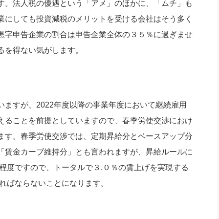
す。法人税の優遇という「アメ」のほかに、「ムチ」も
業にしても投資減税のメリットを受ける会社はそう多く
黒字申告企業の割合は申告企業全体の３５％に過ぎませ
るを得ない気がします。
ますが、2022年度以降の事業年度において継続雇用
えることを前提としていますので、春季労使交渉におけ
ます。春季労使交渉では、定期昇給分とベースアップ分
「賃金カーブ維持分」とも言われますが、昇給ルールに
程度ですので、トータルで３.０％の賃上げを実現する
ければならないことになります。