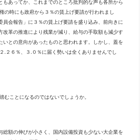
ともあってか、これまでのところ批判的な声も各所から
政権の時にも政府から３％の賃上げ要請が行われまし
委員会報告」に３％の賃上げ要請を盛り込み、前向きに
方改革の推進により残業が減り、給与の手取額も減少す
たいとの意向があったものと思われます。しかし、蓋を
は２.２６％、３.０％に届く勢いは全くありませんでし
を踏むことになるのではないでしょうか。
与総額の伸びが小さく、国内設備投資も少ない大企業を