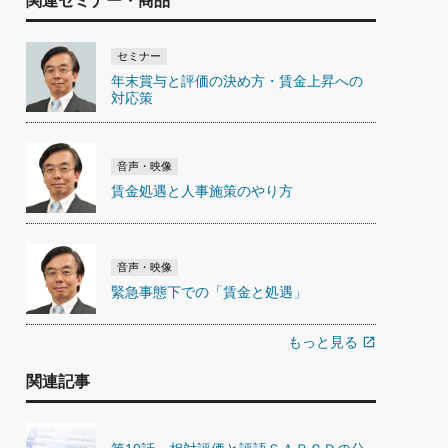
関連セミナー・商品
セミナー
年末賞与と評価の決め方・賃金上昇への
対応策
音声・映像
賃金処遇と人事施策のやり方
音声・映像
緊急事態下での「賃金と処遇」
もっと見る
open_in_new
関連記事