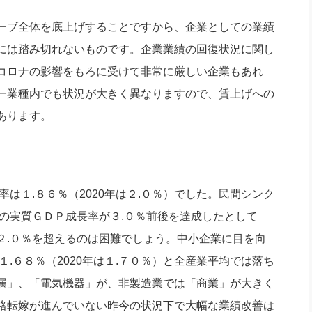
ーブ全体を底上げすることですから、企業としての業績
には踏み切れないものです。企業業績の回復状況に関し
コロナの影響をもろに受けて非常に厳しい企業もあれ
一業種内でも状況が大きく異なりますので、賃上げへの
あります。
は１.８６％（2020年は２.０％）でした。民間シンク
度の実質ＧＤＰ成長率が３.０％前後を達成したとして
２.０％を超えるのは困難でしょう。中小企業に目を向
１.６８％（2020年は１.７０％）と全産業平均では落ち
属」、「電気機器」が、非製造業では「商業」が大きく
格転嫁が進んでいない昨今の状況下で大幅な業績改善は