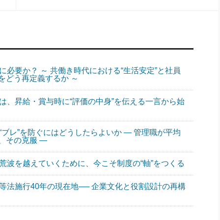
に必要か？ ～ 共働き時代における“生活安定”と社員
をどう再定義するか ～
革は、昇給・賞与時に“評価の中身”を伝える一言から始
“ブレ”を防ぐにはどうしたらよいか ― 管理職が平均
、その克服 ―
の荒波を越えていくために、今こそ制度の“軸”をつくる
等法施行40年の現在地── 企業文化と役割設計の再構