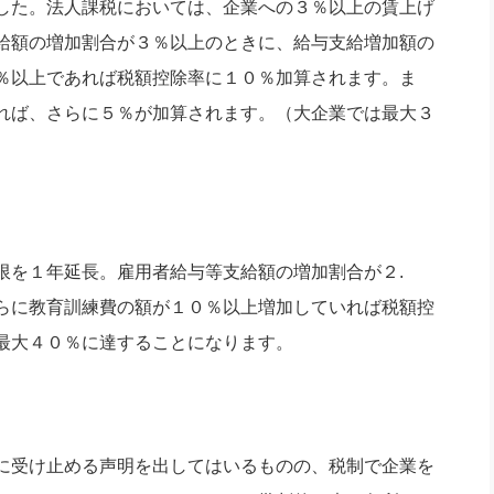
した。法人課税においては、企業への３％以上の賃上げ
社長のための“全員営業”(30
腕をつくる 人と組織を動かす(200)
銀行交渉はこうしなさい！(12)
高橋一
給額の増加割合が３％以上のときに、給与支給増加額の
行動科学マネジメント(5)
の社長のビジョン実現道場(10)
％以上であれば税額控除率に１０％加算されます。ま
れば、さらに５％が加算されます。（大企業では最大３
を１年延長。雇用者給与等支給額の増加割合が２.
らに教育訓練費の額が１０％以上増加していれば税額控
最大４０％に達することになります。
に受け止める声明を出してはいるものの、税制で企業を