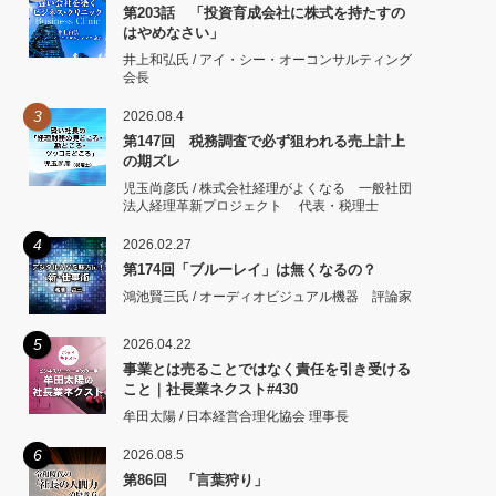
第203話 「投資育成会社に株式を持たすの
はやめなさい」
井上和弘氏 / アイ・シー・オーコンサルティング
会長
3
2026.08.4
第147回 税務調査で必ず狙われる売上計上
の期ズレ
児玉尚彦氏 / 株式会社経理がよくなる 一般社団
法人経理革新プロジェクト 代表・税理士
4
2026.02.27
第174回「ブルーレイ」は無くなるの？
鴻池賢三氏 / オーディオビジュアル機器 評論家
5
2026.04.22
事業とは売ることではなく責任を引き受ける
こと｜社長業ネクスト#430
牟田太陽 / 日本経営合理化協会 理事長
6
2026.08.5
第86回 「言葉狩り」