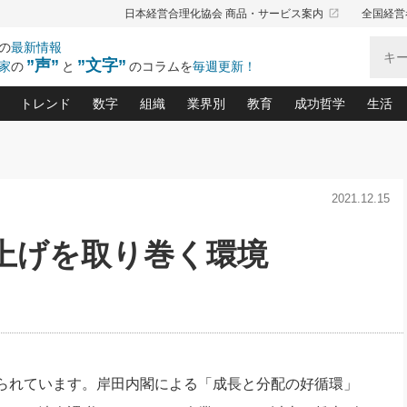
launch
日本経営合理化協会 商品・サービス案内
全国経営
の
最新情報
”声”
”文字”
家
の
と
のコラムを
毎週更新！
トレンド
数字
組織
業界別
教育
成功哲学
生活
る仕組みづくり講座(12)
産を守る一手(171)
ーワンで勝ち残る企業風土づくり(54)
《ニューヨーク発》ビジネスリーダーの先読み: 最新トレンド
オーナー社長の「お金の悩み相談室」(14)
「賃金の誤解」(135)
なぜ、トヨタ式で会社が伸びるのか？(
“出来る”管理職の条件(62)
中国哲学に学ぶ 不
おの
と戦略拠点(9)
(50)
2021.12.15
ーバル経営者は知ってい
(39)
スリーダー×次の一手「牟田太陽の社長業ネクスト」
おカネが残る決算書にするために、やっておきたいこと(
中小企業の新たな法律リスク(178)
売れる住宅を創る 100の視点(100)
あなただからお願いしたいと
令和時代の「社長の
”(9)
「社長の繁盛トレンド通信」(90)
デジ
向(204)
会社を守り抜くための緊急対策(100)
職場の生産性を下げるハラスメントの予防策(1
大久保一彦の“流行る”お店の仕組みづく
クレーム対応 実践マニュアル
先人の名句名言の教
賃上げを取り巻く環境
トル・F・グジバチの『経営戦略の新常識』(12)
北村森の「今月のヒット商品」(109)
リーダ
2026.08.5
2026.08.5
2
る経営」の極意
、決めておきたい、知っておきたい、やってお
強い決算書の会社はココが違う！(36)
賃金決定の定石(68)
柿内幸夫─社長のための現場改善(174
クレーム対応の新知識と新常
渡部昇一の「日本の
紀
第86回 「言葉狩り」
社長は「能力」の前に「資質」
ジオジャパンの成功要因と
る者かくあるべし(635)
次の売れ筋をつかむ術(102)
ワイ
が大事／社長業ネクスト #445
損益分岐点を下げる、Ｐ／Ｌ不況時代の新戦略(12)
顧客・社員・社会から支持される「ウェルビ
デキル社員に育てる！ 社員
経営に活かす“十八史
の資産管理講座(95)
会議での「社長の３分間スピーチ」ネタ帳(159)
社長のメシの種 4.0(206)
門」(23)
必読
新・会計経営と実学(37)
東川鷹年の「中小企業の人育
略(77)
52)
「経営知になる考え方」(57)
眼と耳
決算書の“見える化”術(12)
業績アップにつながる！ワン
ブランド戦略(39)
なたにお願いしたいと思われる「一流の仕事術」(28)
社長の
られています。岸田内閣による「成長と分配の好循環」
賢い社長の「経理財務の見どころ・勘どころ・ツッコ
欧米資産家に学ぶ二世教育(1
ぐせ経営哲学(100)
ろ」(149)
米国