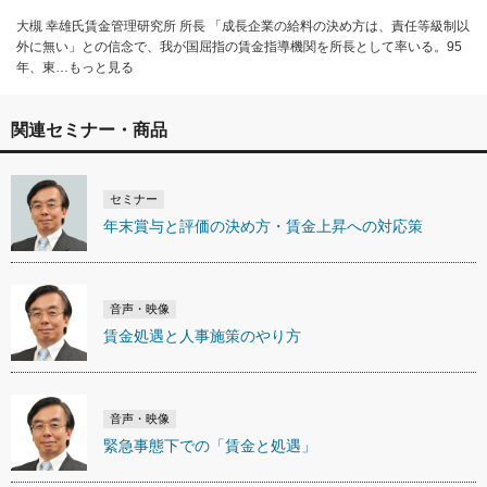
大槻 幸雄氏賃金管理研究所 所長 「成長企業の給料の決め方は、責任等級制以
外に無い」との信念で、我が国屈指の賃金指導機関を所長として率いる。95
年、東…もっと見る
関連セミナー・商品
セミナー
年末賞与と評価の決め方・賃金上昇への対応策
音声・映像
賃金処遇と人事施策のやり方
音声・映像
緊急事態下での「賃金と処遇」