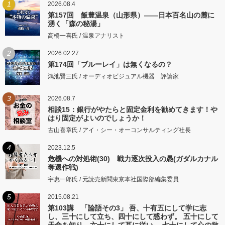
1
2026.08.4
第157回 飯豊温泉（山形県）――日本百名山の麓に
湧く「森の秘湯」
高橋一喜氏 / 温泉アナリスト
2
2026.02.27
第174回「ブルーレイ」は無くなるの？
鴻池賢三氏 / オーディオビジュアル機器 評論家
3
2026.08.7
相談15：銀行がやたらと固定金利を勧めてきます！や
はり固定がよいのでしょうか！
古山喜章氏 / アイ・シー・オーコンサルティング社長
4
2023.12.5
危機への対処術(30) 戦力逐次投入の愚(ガダルカナル
奪還作戦)
宇惠一郎氏 / 元読売新聞東京本社国際部編集委員
5
2015.08.21
第103講 「論語その3」 吾、十有五にして学に志
し、三十にして立ち、四十にして惑わず。 五十にして
天命を知り、六十にして耳に従い、 七十にして心の欲