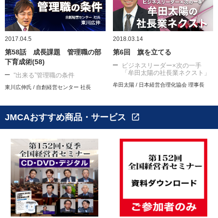
2017.04.5
2018.03.14
第58話 成長課題 管理職の部
第6回 旗を立てる
下育成術(58)
ビジネスリーダー×次の一手
「牟田太陽の社長業ネクスト」
“出来る”管理職の条件
牟田太陽 / 日本経営合理化協会 理事長
東川広伸氏 / 自創経営センター 社長
JMCAおすすめ商品・サービス
open_in_new