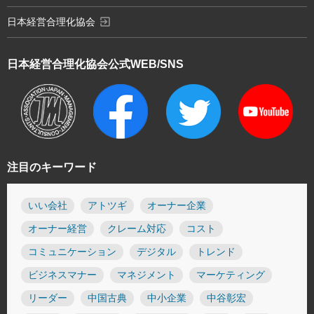
exit_to_app
日本経営合理化協会
日本経営合理化協会
公式WEB/SNS
注目のキーワード
いい会社
アトツギ
オーナー企業
オーナー経営
クレーム対応
コスト
コミュニケーション
デジタル
トレンド
ビジネスマナー
マネジメント
マーケティング
リーダー
中国古典
中小企業
中谷彰宏