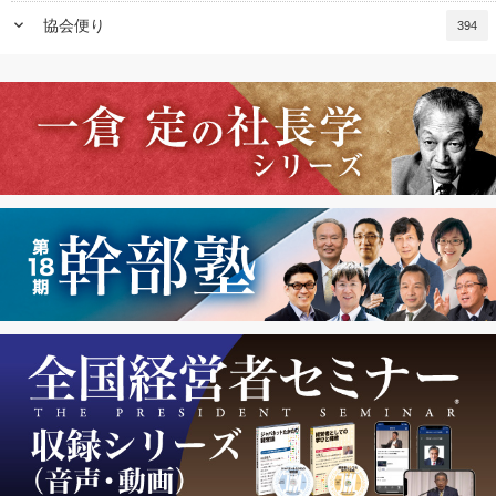
keyboard_arrow_down
協会便り
394