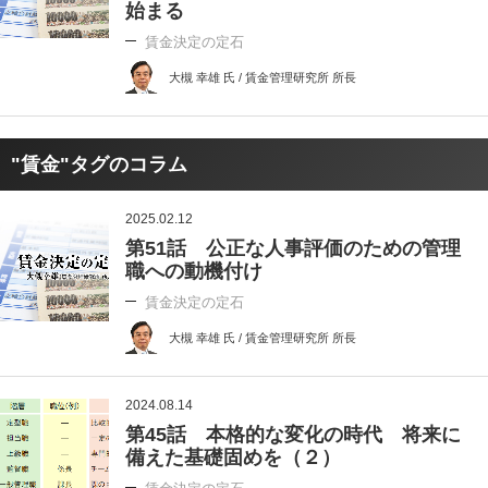
始まる
賃金決定の定石
大槻 幸雄 氏 / 賃金管理研究所 所長
"賃金"タグのコラム
2025.02.12
第51話 公正な人事評価のための管理
職への動機付け
賃金決定の定石
大槻 幸雄 氏 / 賃金管理研究所 所長
2024.08.14
第45話 本格的な変化の時代 将来に
備えた基礎固めを（２）