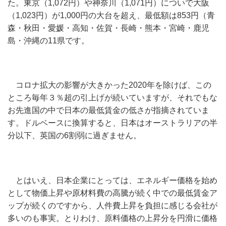
た。東京（1,072円）や神奈川（1,071円）についで大阪
（1,023円）が1,000円の大台を超え、最低額は853円（青
森・秋田・愛媛・高知・佐賀・長崎・熊本・宮崎・鹿児
島・沖縄の11県です。
コロナ拡大の影響が大きかった2020年を除けば、この
ところ毎年３％超の引上げが続いていますが、それでもな
お先進国の中で日本の最低賃金の低さが指摘されていま
す。ドルベースに換算すると、日本はオーストラリアの半
分以下、英国の6割弱に過ぎません。
とはいえ、日本企業にとっては、エネルギー価格を始め
として物価上昇や原材料費の高騰が続く中での最低賃金ア
ップが続くのですから、人件費上昇を負担に感じる会社が
多いのも事実。とりわけ、原料価格の上昇分を円滑に価格