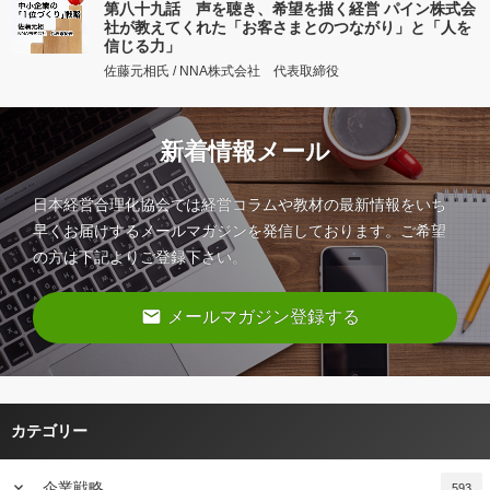
第八十九話 声を聴き、希望を描く経営 パイン株式会
社が教えてくれた「お客さまとのつながり」と「人を
信じる力」
佐藤元相氏 / NNA株式会社 代表取締役
新着情報メール
日本経営合理化協会では経営コラムや教材の最新情報をいち
早くお届けするメールマガジンを発信しております。ご希望
の方は下記よりご登録下さい。
email
メールマガジン登録する
カテゴリー
keyboard_arrow_down
企業戦略
593