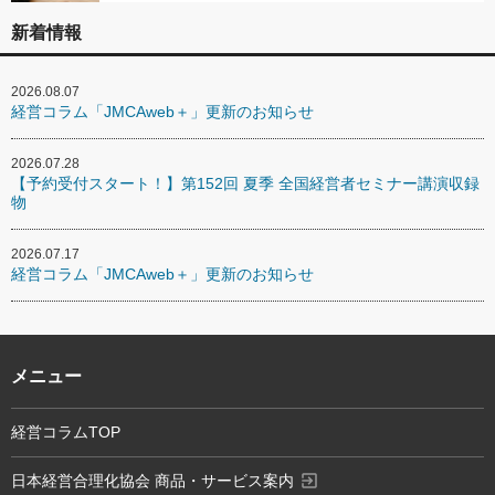
新着情報
2026.08.07
経営コラム「JMCAweb＋」更新のお知らせ
2026.07.28
【予約受付スタート！】第152回 夏季 全国経営者セミナー講演収録
物
2026.07.17
経営コラム「JMCAweb＋」更新のお知らせ
メニュー
経営コラムTOP
exit_to_app
日本経営合理化協会 商品・サービス案内