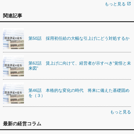
もっと見る
open_in_new
関連記事
第50話 採用初任給の大幅な引上げにどう対処するか
第62話 賃上げに向けて、経営者が示すべき“覚悟と未
来図”
第46話 本格的な変化の時代 将来に備えた基礎固め
を（３）
もっと見る
最新の経営コラム