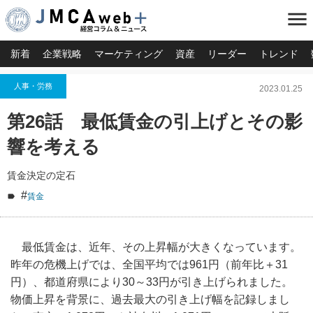
menu
新着
企業戦略
マーケティング
資産
リーダー
トレンド
人事・労務
2023.01.25
第26話 最低賃金の引上げとその影
響を考える
賃金決定の定石
#
賃金
最低賃金は、近年、その上昇幅が大きくなっています。
昨年の危機上げでは、全国平均では961円（前年比＋31
円）、都道府県により30～33円が引き上げられました。
物価上昇を背景に、過去最大の引き上げ幅を記録しまし