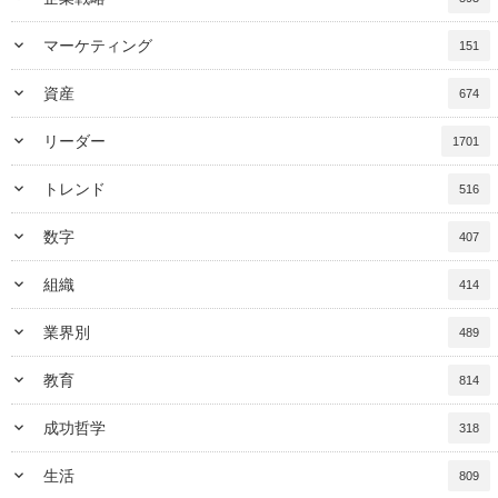
keyboard_arrow_down
マーケティング
151
keyboard_arrow_down
資産
674
keyboard_arrow_down
リーダー
1701
keyboard_arrow_down
トレンド
516
keyboard_arrow_down
数字
407
keyboard_arrow_down
組織
414
keyboard_arrow_down
業界別
489
keyboard_arrow_down
教育
814
keyboard_arrow_down
成功哲学
318
keyboard_arrow_down
生活
809