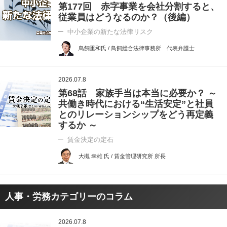
第177回 赤字事業を会社分割すると、
従業員はどうなるのか？（後編）
中小企業の新たな法律リスク
鳥飼重和氏 / 鳥飼総合法律事務所 代表弁護士
2026.07.8
第68話 家族手当は本当に必要か？ ～
共働き時代における“生活安定”と社員
とのリレーションシップをどう再定義
するか ～
賃金決定の定石
大槻 幸雄 氏 / 賃金管理研究所 所長
人事・労務カテゴリーのコラム
2026.07.8