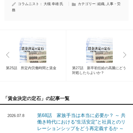
コラムニスト：
大槻 幸雄 氏
カテゴリー:
組織
,
人事・労
務
第25話 所定内労働時間と賃金
第27話 新卒初任給の高騰にどう
対処したらよいか？
「賃金決定の定石」の記事一覧
第68話 家族手当は本当に必要か？ ～ 共
2026.07.8
働き時代における“生活安定”と社員とのリ
レーションシップをどう再定義するか ～