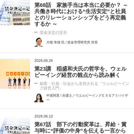
第68話 家族手当は本当に必要か？ ～
共働き時代における“生活安定”と社員
とのリレーションシップをどう再定義
するか ～
賃金決定の定石
大槻 幸雄 氏 / 賃金管理研究所 所長
2026.06.26
第23講 稲盛和夫氏の哲学を、ウェル
ビーイング経営の観点から読み解く
顧客・社員・社会から支持される「ウェルビーイン
グ経営入門」
中原阿里 / 弁護士／ウエルビーイングＥＳＧアドバイザ
ー
2026.06.10
第67話 部下の行動変革は、昇給・賞
与時に“評価の中身”を伝える一言から