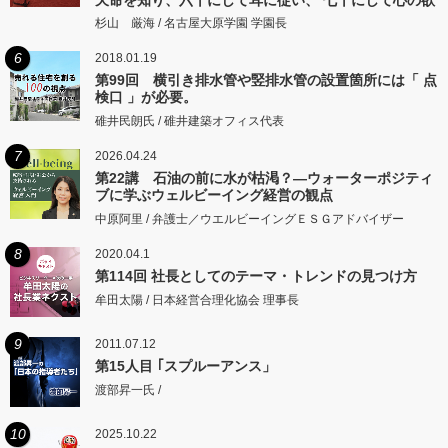
するところに従いて矩をこえず。
杉山 厳海 / 名古屋大原学園 学園長
6
2018.01.19
第99回 横引き排水管や竪排水管の設置箇所には「 点
検口 」が必要。
碓井民朗氏 / 碓井建築オフィス代表
7
2026.04.24
第22講 石油の前に水が枯渇？―ウォーターポジティ
ブに学ぶウェルビーイング経営の観点
中原阿里 / 弁護士／ウエルビーイングＥＳＧアドバイザー
8
2020.04.1
第114回 社長としてのテーマ・トレンドの見つけ方
牟田太陽 / 日本経営合理化協会 理事長
9
2011.07.12
第15人目 ｢スプルーアンス」
渡部昇一氏 /
10
2025.10.22