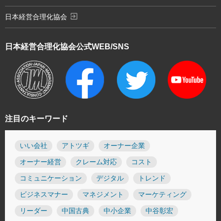
exit_to_app
日本経営合理化協会
日本経営合理化協会
公式WEB/SNS
注目のキーワード
いい会社
アトツギ
オーナー企業
オーナー経営
クレーム対応
コスト
コミュニケーション
デジタル
トレンド
ビジネスマナー
マネジメント
マーケティング
リーダー
中国古典
中小企業
中谷彰宏