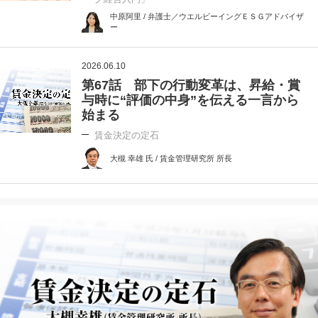
中原阿里 / 弁護士／ウエルビーイングＥＳＧアドバイザ
ー
2026.06.10
第67話 部下の行動変革は、昇給・賞
与時に“評価の中身”を伝える一言から
始まる
賃金決定の定石
大槻 幸雄 氏 / 賃金管理研究所 所長