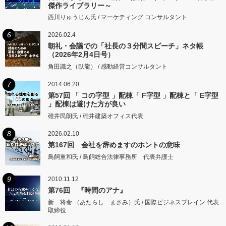
傑作ライブラリー～
西川りゅうじん氏 / マーケティング コンサルタント
6
2026.02.4
朝礼・会議での「社長の３分間スピーチ」ネタ帳
（2026年2月4日号）
角田識之（臥龍） / 感動経営コンサルタント
7
2014.06.20
第57回 「 コの字型 」配棟「 F字型 」配棟と「 E字型
」配棟は避けた方が良い
碓井民朗氏 / 碓井建築オフィス代表
8
2026.02.10
第167回 会社を辞めますのホントの意味
鳥飼重和氏 / 鳥飼総合法律事務所 代表弁護士
9
2010.11.12
第76回 『時間のアナ』
新 将命 （あたらし まさみ）氏 / 国際ビジネスブレイン 代表
取締役