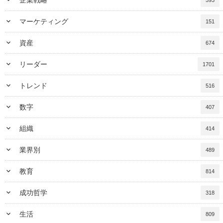
keyboard_arrow_down
マーケティング
151
keyboard_arrow_down
資産
674
keyboard_arrow_down
リーダー
1701
keyboard_arrow_down
トレンド
516
keyboard_arrow_down
数字
407
keyboard_arrow_down
組織
414
keyboard_arrow_down
業界別
489
keyboard_arrow_down
教育
814
keyboard_arrow_down
成功哲学
318
keyboard_arrow_down
生活
809