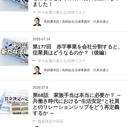
ました！
中小企業の新たな法律リスク
鳥飼重和氏 / 鳥飼総合法律事務所 代表弁護士
2026.07.14
第177回 赤字事業を会社分割すると、
従業員はどうなるのか？（後編）
中小企業の新たな法律リスク
鳥飼重和氏 / 鳥飼総合法律事務所 代表弁護士
2026.07.8
第68話 家族手当は本当に必要か？ ～
共働き時代における“生活安定”と社員
とのリレーションシップをどう再定義
するか ～
賃金決定の定石