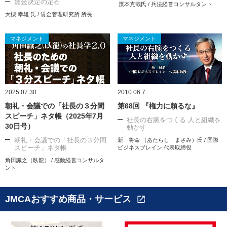
賃金決定の定石
濱本克哉氏 / 兵法経営コンサルタント
大槻 幸雄 氏 / 賃金管理研究所 所長
マネジメント
マネジメント
2025.07.30
2010.06.7
朝礼・会議での「社長の３分間
第68回 『権力に頼るな』
スピーチ」ネタ帳（2025年7月
社長の右腕をつくる 人と組織を
30日号）
動かす
朝礼・会議での「社長の３分間
新 将命 （あたらし まさみ）氏 / 国際
スピーチ」ネタ帳
ビジネスブレイン 代表取締役
角田識之（臥龍） / 感動経営コンサルタ
ント
JMCAおすすめ商品・サービス
open_in_new