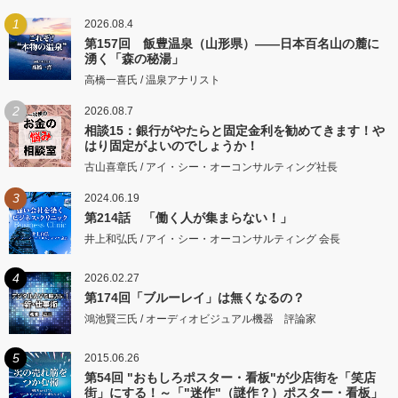
1
2026.08.4
第157回 飯豊温泉（山形県）――日本百名山の麓に
湧く「森の秘湯」
高橋一喜氏 / 温泉アナリスト
2
2026.08.7
相談15：銀行がやたらと固定金利を勧めてきます！や
はり固定がよいのでしょうか！
古山喜章氏 / アイ・シー・オーコンサルティング社長
3
2024.06.19
第214話 「働く人が集まらない！」
井上和弘氏 / アイ・シー・オーコンサルティング 会長
4
2026.02.27
第174回「ブルーレイ」は無くなるの？
鴻池賢三氏 / オーディオビジュアル機器 評論家
5
2015.06.26
第54回 "おもしろポスター・看板"が少店街を「笑店
街」にする！～「"迷作"（謎作？）ポスター・看板」