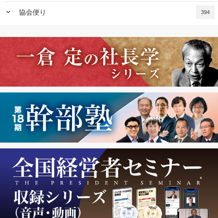
keyboard_arrow_down
協会便り
394