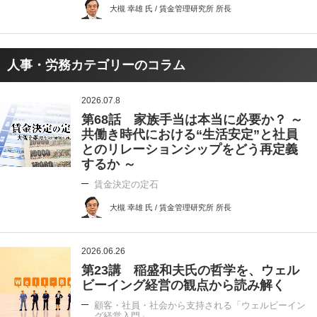
大槻 幸雄 氏 / 賃金管理研究所 所長
人事・労務カテゴリーのコラム
2026.07.8
第68話 家族手当は本当に必要か？ ～
共働き時代における“生活安定”と社員
とのリレーションシップをどう再定義
するか ～
賃金決定の定石
大槻 幸雄 氏 / 賃金管理研究所 所長
2026.06.26
第23講 稲盛和夫氏の哲学を、ウェル
ビーイング経営の観点から読み解く
顧客・社員・社会から支持される「ウェルビーイン
グ経営入門」