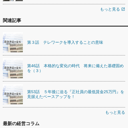
もっと見る
open_in_new
関連記事
第３話 テレワークを導入することの意味
第46話 本格的な変化の時代 将来に備えた基礎固め
を（３）
第53話 ５年後に迫る『正社員の最低賃金25万円』を
見据えたベースアップを！
もっと見る
最新の経営コラム