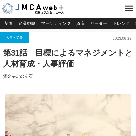
menu
新着
企業戦略
マーケティング
資産
リーダー
トレンド
人事・労務
2023.06.28
第31話 目標によるマネジメントと
人材育成・人事評価
賃金決定の定石