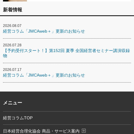
新着情報
2026.08.07
経営コラム「JMCAweb＋」更新のお知らせ
2026.07.28
【予約受付スタート！】第152回 夏季 全国経営者セミナー講演収録
物
2026.07.17
経営コラム「JMCAweb＋」更新のお知らせ
メニュー
経営コラムTOP
exit_to_app
日本経営合理化協会 商品・サービス案内