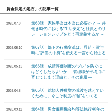
「賃金決定の定石」の記事一覧
第68話 家族手当は本当に必要か？ ～ 共
2026.07.8
働き時代における“生活安定”と社員とのリ
レーションシップをどう再定義するか ～
第67話 部下の行動変革は、昇給・賞与
2026.06.10
時に“評価の中身”を伝える一言から始まる
第66話 成績評価制度の“ブレ”を防ぐに
2026.05.13
はどうしたらよいか ― 管理職が平均点に
寄せてしまう理由と、その克服 ―
第65話 総額人件費増の荒波を越えてい
2026.04.8
くために、今こそ制度の“軸”をつくる
第64話 男女雇用機会均等法施行40年の
2026.03.11