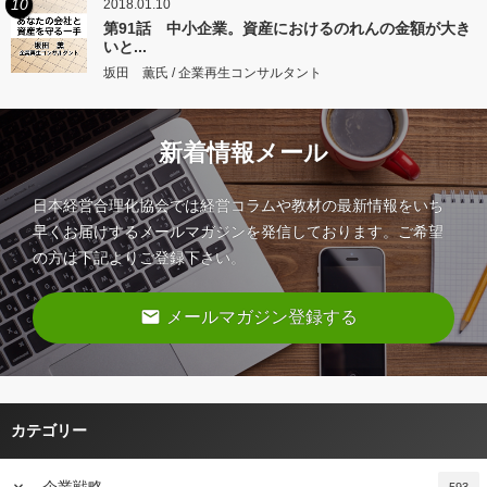
10
2018.01.10
第91話 中小企業。資産におけるのれんの金額が大き
いと...
坂田 薫氏 / 企業再生コンサルタント
新着情報メール
日本経営合理化協会では経営コラムや教材の最新情報をいち
早くお届けするメールマガジンを発信しております。ご希望
の方は下記よりご登録下さい。
email
メールマガジン登録する
カテゴリー
keyboard_arrow_down
企業戦略
593