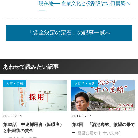
現在地── 企業文化と役割設計の再構築へ
──
「賃金決定の定石」の記事一覧へ
あわせて読みたい記事
人事・労務
人間学・古典
2023.07.19
2014.06.17
第32話 中途採用者（転職者）
第2回 「酒池肉林」欲望の果て
と転職後の賃金
経営に活かす“十八史略”