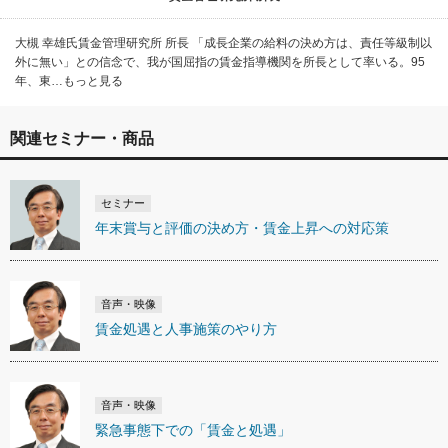
大槻 幸雄氏賃金管理研究所 所長 「成長企業の給料の決め方は、責任等級制以
外に無い」との信念で、我が国屈指の賃金指導機関を所長として率いる。95
年、東…もっと見る
関連セミナー・商品
セミナー
年末賞与と評価の決め方・賃金上昇への対応策
音声・映像
賃金処遇と人事施策のやり方
音声・映像
緊急事態下での「賃金と処遇」