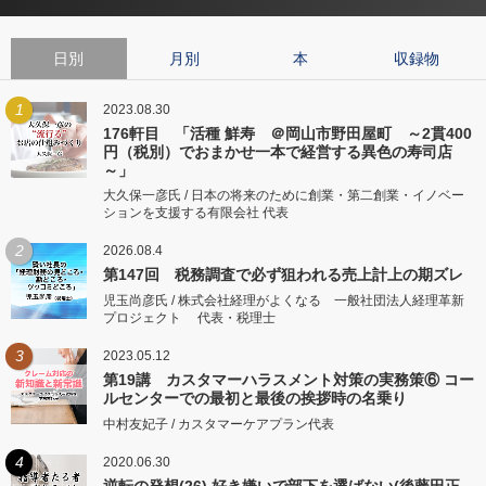
日別
月別
本
収録物
1
2023.08.30
176軒目 「活種 鮮寿 ＠岡山市野田屋町 ～2貫400
円（税別）でおまかせ一本で経営する異色の寿司店
～」
大久保一彦氏 / 日本の将来のために創業・第二創業・イノベー
ションを支援する有限会社 代表
2
2026.08.4
第147回 税務調査で必ず狙われる売上計上の期ズレ
児玉尚彦氏 / 株式会社経理がよくなる 一般社団法人経理革新
プロジェクト 代表・税理士
3
2023.05.12
第19講 カスタマーハラスメント対策の実務策⑥ コー
ルセンターでの最初と最後の挨拶時の名乗り
中村友妃子 / カスタマーケアプラン代表
4
2020.06.30
逆転の発想(26) 好き嫌いで部下を選ばない(後藤田正