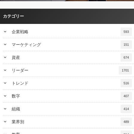
カテゴリー
keyboard_arrow_down
企業戦略
593
keyboard_arrow_down
マーケティング
151
keyboard_arrow_down
資産
674
keyboard_arrow_down
リーダー
1701
keyboard_arrow_down
トレンド
516
keyboard_arrow_down
数字
407
keyboard_arrow_down
組織
414
keyboard_arrow_down
業界別
489