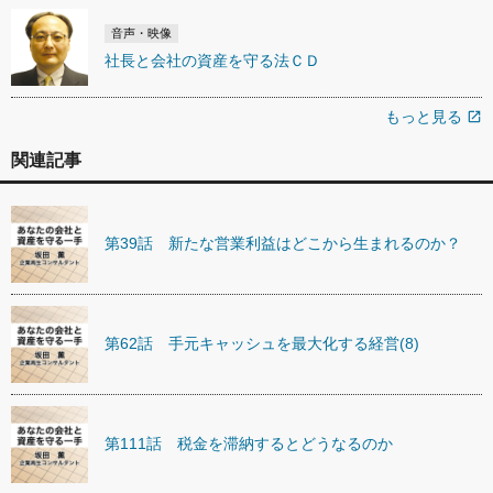
音声・映像
社長と会社の資産を守る法ＣＤ
もっと見る
open_in_new
関連記事
第39話 新たな営業利益はどこから生まれるのか？
第62話 手元キャッシュを最大化する経営(8)
第111話 税金を滞納するとどうなるのか