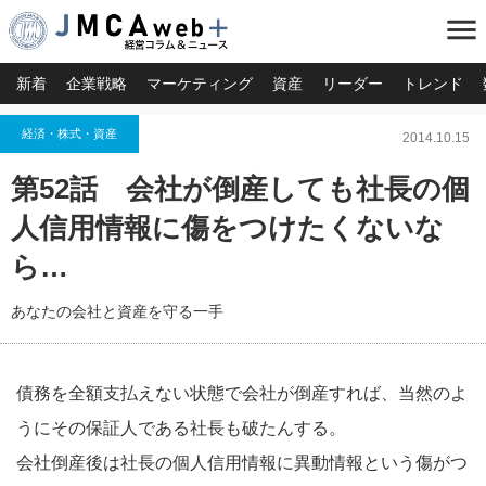
menu
新着
企業戦略
マーケティング
資産
リーダー
トレンド
経済・株式・資産
2014.10.15
第52話 会社が倒産しても社長の個
人信用情報に傷をつけたくないな
ら…
あなたの会社と資産を守る一手
債務を全額支払えない状態で会社が倒産すれば、当然のよ
うにその保証人である社長も破たんする。
会社倒産後は社長の個人信用情報に異動情報という傷がつ