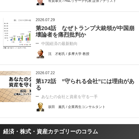
有賀泰夫 / H&Lリサーチ代表 証券アナリスト
2026.07.29
第204話 なぜトランプ大統領が中国崩
壊論者を痛烈批判か
中国経済の最新動向
沈 才彬氏 / 多摩大学 教授
2026.07.22
第172話 ”守られる会社”には理由があ
る
あなたの会社と資産を守る一手
坂田 薫氏 / 企業再生コンサルタント
経済・株式・資産カテゴリーのコラム