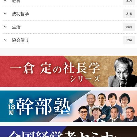
keyboard_arrow_down
教育
814
keyboard_arrow_down
成功哲学
318
keyboard_arrow_down
生活
809
keyboard_arrow_down
協会便り
394