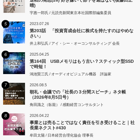
晴)
宇惠一郎氏 / 元読売新聞東京本社国際部編集委員
5
2023.07.26
第203話 「投資育成会社に株式を持たすのはやめな
さい」
井上和弘氏 / アイ・シー・オーコンサルティング 会長
6
2025.04.25
第164回 USBメモリはもう古い？スティック型SSD
で時短！
鴻池賢三氏 / オーディオビジュアル機器 評論家
7
2026.08.5
朝礼・会議での「社長の３分間スピーチ」ネタ帳
（2026年8月5日号）
角田識之（臥龍） / 感動経営コンサルタント
8
2026.04.22
事業とは売ることではなく責任を引き受けること｜社
長業ネクスト#430
牟田太陽 / 日本経営合理化協会 理事長