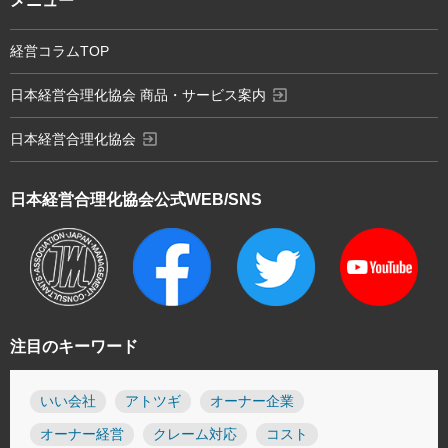
メニュー
経営コラムTOP
exit_to_app
日本経営合理化協会 商品・サービス案内
exit_to_app
日本経営合理化協会
日本経営合理化協会
公式WEB/SNS
注目のキーワード
いい会社
アトツギ
オーナー企業
オーナー経営
クレーム対応
コスト