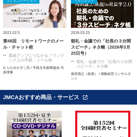
コミュニケーション
マネジメント
2021.02.5
2026.03.25
第48回 リモートワークのメー
朝礼・会議での「社長の３分間
ル・チャット術
スピーチ」ネタ帳（2026年3月
25日号）
業績アップにつながる！ワンラ
ンク上の手紙・メール術
朝礼・会議での「社長の３分間
スピーチ」ネタ帳
むらかみかずこ氏 / 手紙文化振興協会 代
表理事
角田識之（臥龍） / 感動経営コンサルタ
ント
JMCAおすすめ商品・サービス
open_in_new