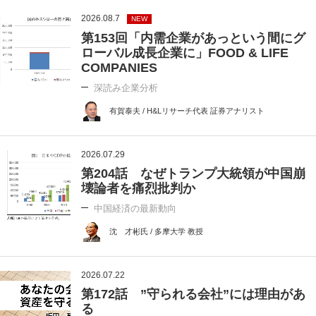
2026.08.7
NEW
第153回「内需企業があっという間にグ
ローバル成長企業に」FOOD & LIFE
COMPANIES
深読み企業分析
有賀泰夫 / H&Lリサーチ代表 証券アナリスト
2026.07.29
第204話 なぜトランプ大統領が中国崩
壊論者を痛烈批判か
中国経済の最新動向
沈 才彬氏 / 多摩大学 教授
2026.07.22
第172話 ”守られる会社”には理由があ
る