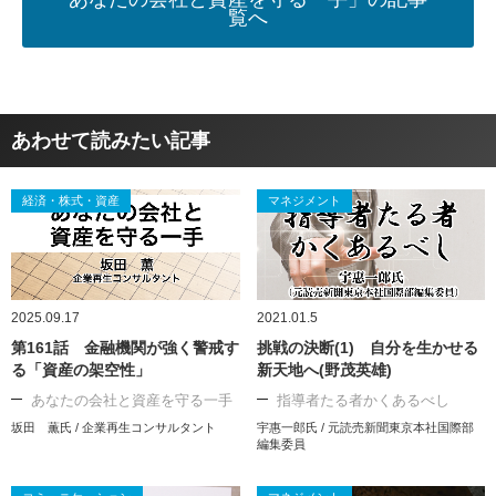
覧へ
あわせて読みたい記事
経済・株式・資産
マネジメント
2025.09.17
2021.01.5
第161話 金融機関が強く警戒す
挑戦の決断(1) 自分を生かせる
る「資産の架空性」
新天地へ(野茂英雄)
あなたの会社と資産を守る一手
指導者たる者かくあるべし
坂田 薫氏 / 企業再生コンサルタント
宇惠一郎氏 / 元読売新聞東京本社国際部
編集委員