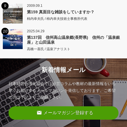
9
2009.09.1
第159 真面目な雑談をしていますか？
柿内幸夫氏 / 柿内幸夫技術士事務所代表
10
2025.04.29
第137回 信州高山温泉郷(長野県) 信州の「温泉銀
座」と山田温泉
高橋一喜氏 / 温泉アナリスト
新着情報メール
日本経営合理化協会では経営コラムや教材の最新情報をいち
早くお届けするメールマガジンを発信しております。ご希望
の方は下記よりご登録下さい。
email
メールマガジン登録する