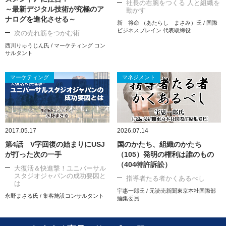
社長の右腕をつくる 人と組織を
～最新デジタル技術が究極のア
動かす
ナログを進化させる～
新 将命 （あたらし まさみ）氏 / 国際
ビジネスブレイン 代表取締役
次の売れ筋をつかむ術
西川りゅうじん氏 / マーケティング コン
サルタント
マーケティング
マネジメント
2017.05.17
2026.07.14
第4話 V字回復の始まりにUSJ
国のかたち、組織のかたち
が打った次の一手
（105）発明の権利は誰のもの
（404特許訴訟）
大復活＆快進撃！ユニバーサル
スタジオジャパンの成功要因と
指導者たる者かくあるべし
は
宇惠一郎氏 / 元読売新聞東京本社国際部
永野まさる氏 / 集客施設コンサルタント
編集委員