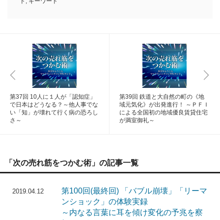
ド
,
キーワード
第37回 10人に１人が「認知症」
第39回 鉄道と大自然の町の《地
で日本はどうなる？～他人事でな
域元気化》が出発進行！ ～ＰＦＩ
い「知」が壊れて行く病の恐ろし
による全国初の地域優良賃貸住宅
さ～
が満室御礼～
「次の売れ筋をつかむ術」の記事一覧
第100回(最終回) 「バブル崩壊」「リーマ
2019.04.12
ンショック」の体験実録
～内なる言葉に耳を傾け変化の予兆を察