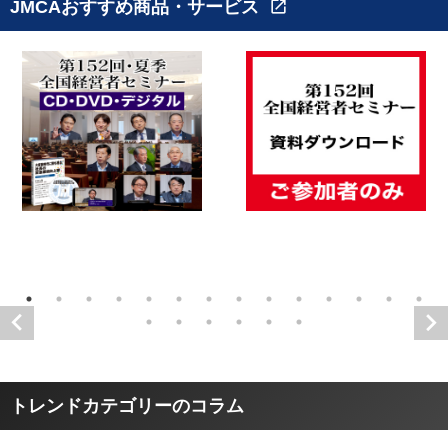
JMCAおすすめ商品・サービス
open_in_new
トレンドカテゴリーのコラム