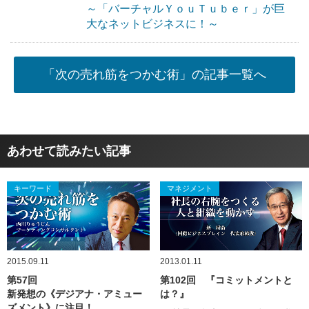
～「バーチャルＹｏｕＴｕｂｅｒ」が巨
大なネットビジネスに！～
「次の売れ筋をつかむ術」の記事一覧へ
あわせて読みたい記事
キーワード
マネジメント
2015.09.11
2013.01.11
第57回
第102回 『コミットメントと
新発想の《デジアナ・アミュー
は？』
ズメント》に注目！