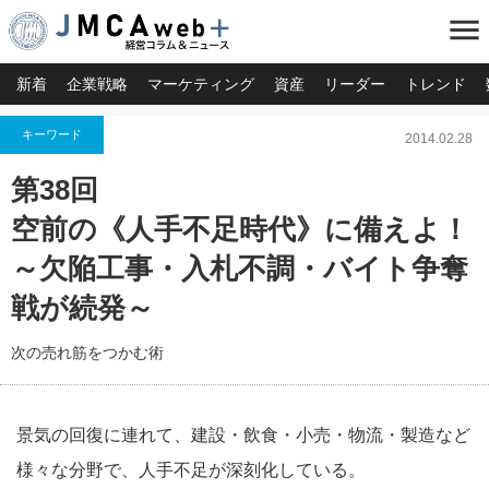
menu
新着
企業戦略
マーケティング
資産
リーダー
トレンド
キーワード
2014.02.28
第38回
空前の《人手不足時代》に備えよ！
～欠陥工事・入札不調・バイト争奪
戦が続発～
次の売れ筋をつかむ術
景気の回復に連れて、建設・飲食・小売・物流・製造など
様々な分野で、人手不足が深刻化している。