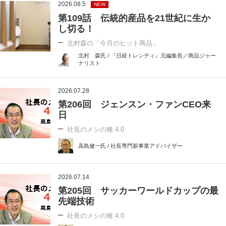
2026.08.5
NEW
第109話 伝統的産品を21世紀に生か
し切る！
北村森の「今月のヒット商品」
北村 森氏 / 『日経トレンディ』元編集長／商品ジャー
ナリスト
2026.07.28
第206回 ジェンスン・ファンCEO来
日
社長のメシの種 4.0
高島健一氏 / 社長専門新事業アドバイザー
2026.07.14
第205回 サッカーワールドカップの最
先端技術
社長のメシの種 4.0