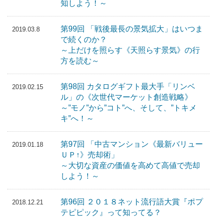
知しよう！～
第99回 「戦後最長の景気拡大」はいつま
2019.03.8
で続くのか？
～上だけを照らす《天照らす景気》の行
方を読む～
第98回 カタログギフト最大手「リンベ
2019.02.15
ル」の《次世代マーケット創造戦略》
～”モノ”から”コト”へ、そして、”トキメ
キ”へ！～
第97回 「中古マンション《最新バリュー
2019.01.18
ＵＰ↑》売却術」
～大切な資産の価値を高めて高値で売却
しよう！～
第96回 ２０１８ネット流行語大賞『ポプ
2018.12.21
テピピック』って知ってる？