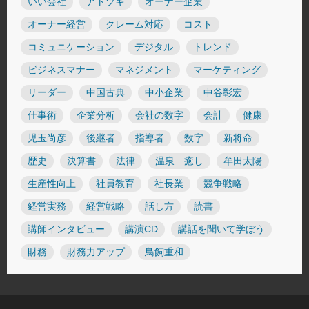
いい会社
アトツギ
オーナー企業
オーナー経営
クレーム対応
コスト
コミュニケーション
デジタル
トレンド
ビジネスマナー
マネジメント
マーケティング
リーダー
中国古典
中小企業
中谷彰宏
仕事術
企業分析
会社の数字
会計
健康
児玉尚彦
後継者
指導者
数字
新将命
歴史
決算書
法律
温泉 癒し
牟田太陽
生産性向上
社員教育
社長業
競争戦略
経営実務
経営戦略
話し方
読書
講師インタビュー
講演CD
講話を聞いて学ぼう
財務
財務力アップ
鳥飼重和