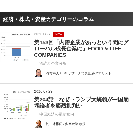
経済・株式・資産カテゴリーのコラム
2026.08.7
NEW
第153回「内需企業があっという間にグ
ローバル成長企業に」FOOD & LIFE
COMPANIES
深読み企業分析
有賀泰夫 / H&Lリサーチ代表 証券アナリスト
2026.07.29
第204話 なぜトランプ大統領が中国崩
壊論者を痛烈批判か
中国経済の最新動向
沈 才彬氏 / 多摩大学 教授