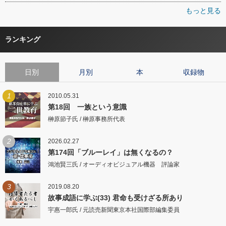
もっと見る
ランキング
日別
月別
本
収録物
1
2010.05.31
第18回 一族という意識
榊原節子氏 / 榊原事務所代表
2
2026.02.27
第174回「ブルーレイ」は無くなるの？
鴻池賢三氏 / オーディオビジュアル機器 評論家
3
2019.08.20
故事成語に学ぶ(33) 君命も受けざる所あり
宇惠一郎氏 / 元読売新聞東京本社国際部編集委員