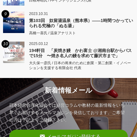
白根寿晴氏 / FPインテリジェンス代表
9
2023.10.31
第103回 奴留湯温泉（熊本県）――1時間つかってい
られる究極の「ぬる湯」
高橋一喜氏 / 温泉アナリスト
10
2025.03.12
194軒目 「炭焼き鰻 かわ富士 @湘南台駅からバス
で15分 〜焼き名人の鰻を求めて藤沢市まで」
大久保一彦氏 / 日本の将来のために創業・第二創業・イノベー
ションを支援する有限会社 代表
新着情報メール
日本経営合理化協会では経営コラムや教材の最新情報をいち
早くお届けするメールマガジンを発信しております。ご希望
の方は下記よりご登録下さい。
email
メールマガジン登録する