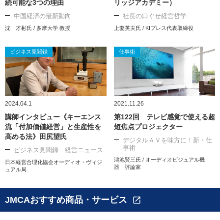
続可能な3つの理由
リッジアカデミー）
中国経済の最新動向
社長の口ぐせ経営哲学
沈 才彬氏 / 多摩大学 教授
上妻英夫氏 / KIプレス代表取締役
ビジネス見聞録
仕事術
2024.04.1
2021.11.26
講師インタビュー《キーエンス
第122回 テレビ感覚で使える超
流「付加価値経営」と生産性を
短焦点プロジェクター
高める法》田尻望氏
デジタルＡＶを味方に！新・仕
事術
ビジネス見聞録 経営ニュース
鴻池賢三氏 / オーディオビジュアル機
日本経営合理化協会オーディオ・ヴィジ
器 評論家
ュアル局
JMCAおすすめ商品・サービス
open_in_new