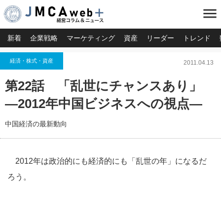
menu
新着
企業戦略
マーケティング
資産
リーダー
トレンド
経済・株式・資産
2011.04.13
第22話 「乱世にチャンスあり」
―2012年中国ビジネスへの視点―
中国経済の最新動向
2012年は政治的にも経済的にも「乱世の年」になるだ
ろう。