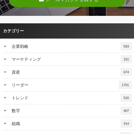
カテゴリー
keyboard_arrow_down
企業戦略
593
keyboard_arrow_down
マーケティング
151
keyboard_arrow_down
資産
674
keyboard_arrow_down
リーダー
1701
keyboard_arrow_down
トレンド
516
keyboard_arrow_down
数字
407
keyboard_arrow_down
組織
414