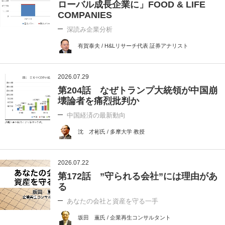
ローバル成長企業に」FOOD & LIFE
COMPANIES
深読み企業分析
有賀泰夫 / H&Lリサーチ代表 証券アナリスト
2026.07.29
第204話 なぜトランプ大統領が中国崩
壊論者を痛烈批判か
中国経済の最新動向
沈 才彬氏 / 多摩大学 教授
2026.07.22
第172話 ”守られる会社”には理由があ
る
あなたの会社と資産を守る一手
坂田 薫氏 / 企業再生コンサルタント