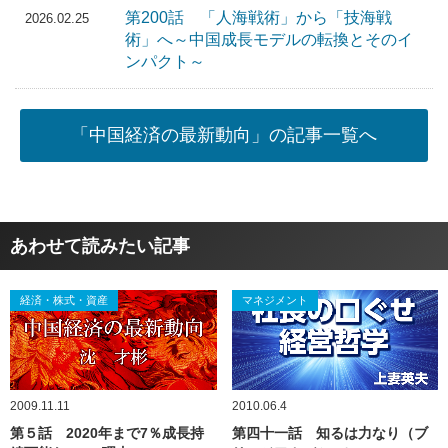
第200話 「人海戦術」から「技海戦
2026.02.25
術」へ～中国成長モデルの転換とそのイ
ンパクト～
「中国経済の最新動向」の記事一覧へ
あわせて読みたい記事
経済・株式・資産
マネジメント
2009.11.11
2010.06.4
第５話 2020年まで7％成長持
第四十一話 知るは力なり（ブ