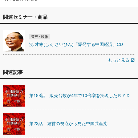
関連セミナー・商品
音声・映像
沈 才彬(しん さいひん)「爆発する中国経済」CD
もっと見る
open_in_new
関連記事
第188話 販売台数が4年で10倍増を実現したＢＹＤ
第23話 経営の視点から見た中国共産党