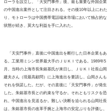
ローラを設立し、「天安門事件」後、最も重要な外国企業
の中国進出案件として注目される。その後10年以上にわた
り、モトローラは中国携帯電話端末市場において独占的な
状態が続き、莫大な利益を手に入れた。
「天安門事件」直後に中国進出を断行した日本企業もあ
る。工業用ミシン世界最大手のＪＵＫＩである。1989年5
月、当時の上海市長朱鎔基氏が来日し、ＪＵＫＩ社長山岡
建夫さん（現最高顧問）に上海進出を要請し、山岡さんも
それを快諾した。だが、その直後に「天安門事件」が発生
した。朱鎔基市長との約束を守るか。それともリスクを恐
れ、中国進出を見送るか。難しい決断を迫られる山岡社長
は、朱鎔基市長の改革手腕と上海市の安定ぶりを評価し、