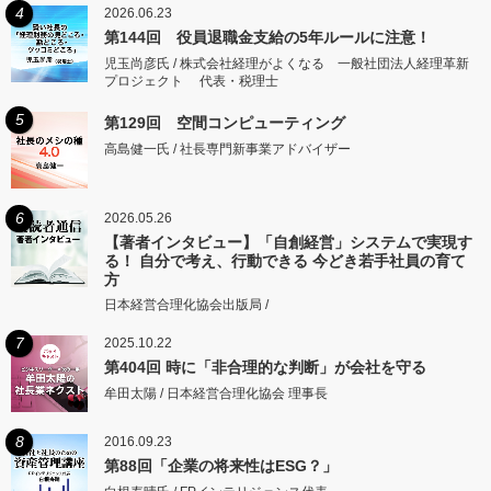
4
2026.06.23
第144回 役員退職金支給の5年ルールに注意！
児玉尚彦氏 / 株式会社経理がよくなる 一般社団法人経理革新
プロジェクト 代表・税理士
5
第129回 空間コンピューティング
高島健一氏 / 社長専門新事業アドバイザー
6
2026.05.26
【著者インタビュー】「自創経営」システムで実現す
る！ 自分で考え、行動できる 今どき若手社員の育て
方
日本経営合理化協会出版局 /
7
2025.10.22
第404回 時に「非合理的な判断」が会社を守る
牟田太陽 / 日本経営合理化協会 理事長
8
2016.09.23
第88回「企業の将来性はESG？」