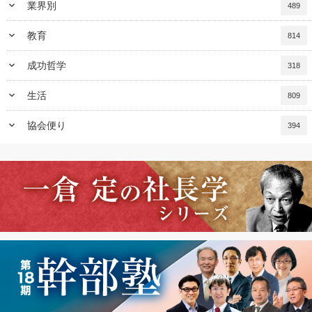
keyboard_arrow_down
業界別
489
keyboard_arrow_down
教育
814
keyboard_arrow_down
成功哲学
318
keyboard_arrow_down
生活
809
keyboard_arrow_down
協会便り
394