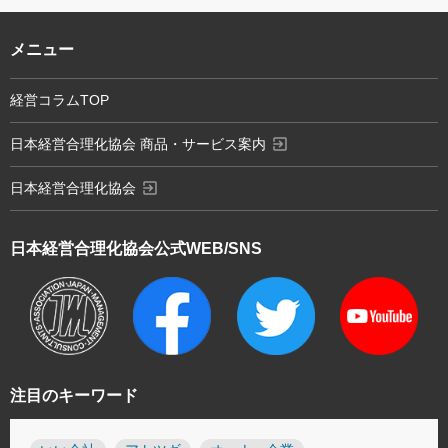
メニュー
経営コラムTOP
exit_to_app
日本経営合理化協会 商品・サービス案内
exit_to_app
日本経営合理化協会
日本経営合理化協会
公式WEB/SNS
注目のキーワード