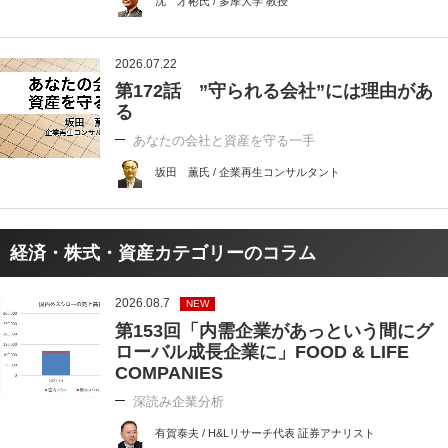
沈 才彬氏 / 多摩大学 教授
2026.07.22
第172話 ”守られる会社”には理由があ
る
あなたの会社と資産を守る一手
坂田 薫氏 / 企業再生コンサルタント
経済・株式・資産カテゴリーのコラム
2026.08.7
NEW
第153回「内需企業があっという間にグ
ローバル成長企業に」FOOD & LIFE
COMPANIES
深読み企業分析
有賀泰夫 / H&Lリサーチ代表 証券アナリスト