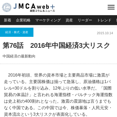
menu
新着
企業戦略
マーケティング
資産
リーダー
トレンド
経済・株式・資産
2015.10.14
第76話 2016年中国経済3大リスク
中国経済の最新動向
2016年初頭、世界の資本市場と主要商品市場に激震が
走っている。主要国株価は揃って急落し、原油価格は1バ
レル=30ドルを割り込み、12年ぶりの低い水準だ。「国際
貿易の体温計」と言われる海運指標・バルチック海運指数
は史上初の400割れとなった。激震の震源地は言うまでも
なく中国である。この中国では今、株価暴落・人民元安・
資本流出という3大リスクが表面化している。