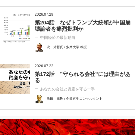
2026.07.29
第204話 なぜトランプ大統領が中国崩
壊論者を痛烈批判か
中国経済の最新動向
沈 才彬氏 / 多摩大学 教授
2026.07.22
第172話 ”守られる会社”には理由があ
る
あなたの会社と資産を守る一手
坂田 薫氏 / 企業再生コンサルタント