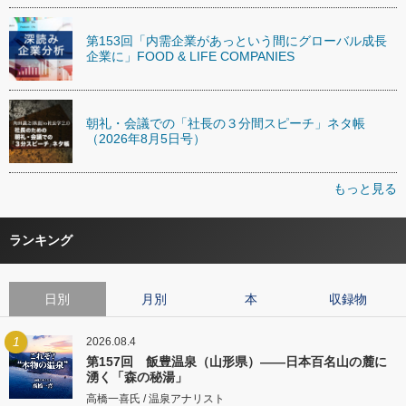
第153回「内需企業があっという間にグローバル成長
企業に」FOOD & LIFE COMPANIES
朝礼・会議での「社長の３分間スピーチ」ネタ帳
（2026年8月5日号）
もっと見る
ランキング
日別
月別
本
収録物
1
2026.08.4
第157回 飯豊温泉（山形県）――日本百名山の麓に
湧く「森の秘湯」
高橋一喜氏 / 温泉アナリスト