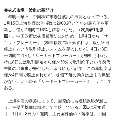
◆株式市場 波乱の幕開け
年明け早々、中国株式市場は波乱の展開となっている。
1月15日上海株価総合指数は2900.97と昨年の最安値を更
新し、僅か2週間で18%も値を下げた。（
次頁表1を参
照
）。中国政府は株価暴落防止のため、1月4日から「サー
キットブレーカー」（株価指数7%下落すれば、取引終日
停止）という取引停止システムを導入したが、4日と8日、
一週間で2回も「サーキットブレーカー」が発動された。
特に8日には取引開始から僅か30分で取引終了という前代
未聞の出来事が発生した。余りにも不評で、この新制度は
僅か4日間で廃止されたが、株価下落の動きは止まる気配
がない。いわゆる「サーキットブレーカー・ショック」で
ある。
上海株価の暴落によって、国際的にも連鎖反応が起こ
り、主要国株価は相次いで急落している。
図1
に示す通
り、1月4～8日の１週間、主要国株価の下落率は、中国