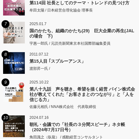
第114回 社長としてのテーマ・トレンドの見つけ方
牟田太陽 / 日本経営合理化協会 理事長
7
2025.01.7
国のかたち、組織のかたち(29) 巨大企業の再生(JAL
の場合 下)
宇惠一郎氏 / 元読売新聞東京本社国際部編集委員
8
2011.07.12
第15人目 ｢スプルーアンス」
渡部昇一氏 /
9
2025.10.22
第八十九話 声を聴き、希望を描く経営 パイン株式会
社が教えてくれた「お客さまとのつながり」と「人を
信じる力」
佐藤元相氏 / NNA株式会社 代表取締役
10
2024.07.16
朝礼・会議での「社長の３分間スピーチ」ネタ帳
（2024年7月17日号）
角田識之（臥龍） / 感動経営コンサルタント