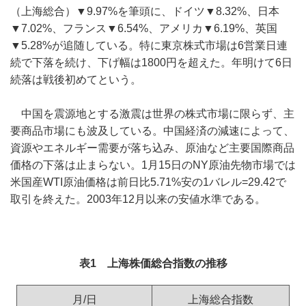
（上海総合）▼9.97%を筆頭に、ドイツ▼8.32%、日本
▼7.02%、フランス▼6.54%、アメリカ▼6.19%、英国
▼5.28%が追随している。特に東京株式市場は6営業日連
続で下落を続け、下げ幅は1800円を超えた。年明けて6日
続落は戦後初めてという。
中国を震源地とする激震は世界の株式市場に限らず、主
要商品市場にも波及している。中国経済の減速によって、
資源やエネルギー需要が落ち込み、原油など主要国際商品
価格の下落は止まらない。1月15日のNY原油先物市場では
米国産WTI原油価格は前日比5.71%安の1バレル=29.42で
取引を終えた。2003年12月以来の安値水準である。
表1 上海株価総合指数の推移
月/日
上海総合指数