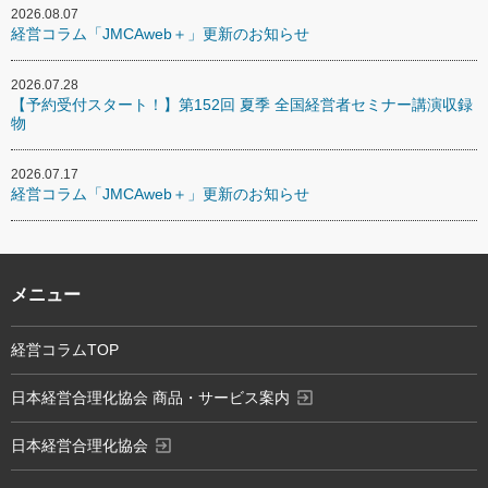
2026.08.07
経営コラム「JMCAweb＋」更新のお知らせ
2026.07.28
【予約受付スタート！】第152回 夏季 全国経営者セミナー講演収録
物
2026.07.17
経営コラム「JMCAweb＋」更新のお知らせ
メニュー
経営コラムTOP
exit_to_app
日本経営合理化協会 商品・サービス案内
exit_to_app
日本経営合理化協会