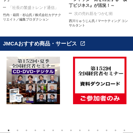
丁ビジネス』が活況！～
「社長の繁盛トレンド通信」
次の売れ筋をつかむ術
竹内・箱田・杉山氏 / 株式会社カデナク
リエイト／編集プロダクション
西川りゅうじん氏 / マーケティング コン
サルタント
JMCAおすすめ商品・サービス
open_in_new