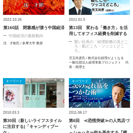
2022.10.26
2021.01.5
第160話 閉塞感が漂う中国経済
第13回 変わる「働き方」を活
用してオフィス経費を削減する
中国経済の最新動向
賢い社長の「経理財務の見どこ
沈 才彬氏 / 多摩大学 教授
ろ・勘どころ・ツッコミどこ
ろ」
児玉尚彦氏 / 株式会社経理がよくなる
一般社団法人経理革新プロジェクト 代
表・税理士
キーワード
キーワード
2010.03.3
2011.06.17
第30回（新しいライフスタイル
第6回 ≪恐慌突破≫の人気店づ
に注目する)「キャンディブー
くり
ケ」
～シャッター街を再生する『横