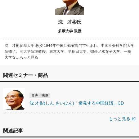
沈 才彬氏
多摩大学 教授
沈 才彬多摩大学 教授 1944年中国江蘇省海門市生まれ。中国社会科学院大学
院修了。同大学院準教授、東京大学、早稲田大学、御茶ノ水女子大学、一橋
大学な…もっと見る
関連セミナー・商品
音声・映像
沈 才彬(しん さいひん)「爆発する中国経済」CD
もっと見る
open_in_new
関連記事