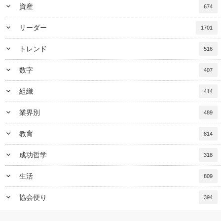
keyboard_arrow_down
資産
674
keyboard_arrow_down
リーダー
1701
keyboard_arrow_down
トレンド
516
keyboard_arrow_down
数字
407
keyboard_arrow_down
組織
414
keyboard_arrow_down
業界別
489
keyboard_arrow_down
教育
814
keyboard_arrow_down
成功哲学
318
keyboard_arrow_down
生活
809
keyboard_arrow_down
協会便り
394