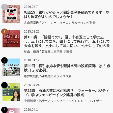
2
2026.08.7
相談15：銀行がやたらと固定金利を勧めてきます！や
はり固定がよいのでしょうか！
古山喜章氏 / アイ・シー・オーコンサルティング社長
3
2015.08.21
第103講 「論語その3」 吾、十有五にして学に志
し、三十にして立ち、四十にして惑わず。 五十にして
天命を知り、六十にして耳に従い、 七十にして心の欲
するところに従いて矩をこえず。
杉山 厳海 / 名古屋大原学園 学園長
4
2018.01.19
第99回 横引き排水管や竪排水管の設置箇所には「 点
検口 」が必要。
碓井民朗氏 / 碓井建築オフィス代表
5
2026.04.24
第22講 石油の前に水が枯渇？―ウォーターポジティ
ブに学ぶウェルビーイング経営の観点
中原阿里 / 弁護士／ウエルビーイングＥＳＧアドバイザー
6
2020.04.1