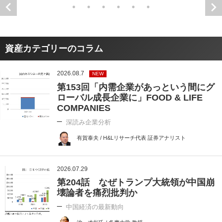
資産カテゴリーのコラム
2026.08.7
NEW
第153回「内需企業があっという間にグ
ローバル成長企業に」FOOD & LIFE
COMPANIES
深読み企業分析
有賀泰夫 / H&Lリサーチ代表 証券アナリスト
2026.07.29
第204話 なぜトランプ大統領が中国崩
壊論者を痛烈批判か
中国経済の最新動向