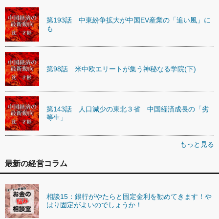
第193話 中東紛争拡大が中国EV産業の「追い風」に
も
第98話 米中欧エリートが集う神秘なる学院(下)
第143話 人口減少の東北３省 中国経済成長の「劣
等生」
もっと見る
最新の経営コラム
相談15：銀行がやたらと固定金利を勧めてきます！や
はり固定がよいのでしょうか！