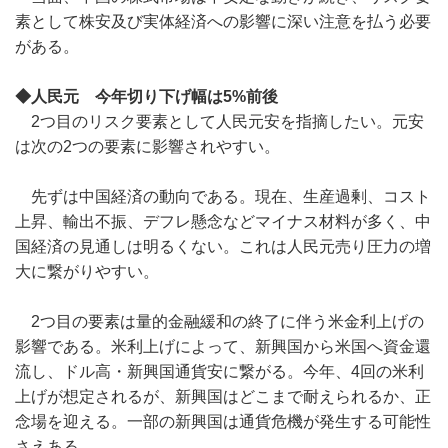
素として株安及び実体経済への影響に深い注意を払う必要
がある。
◆人民元 今年切り下げ幅は5%前後
2つ目のリスク要素として人民元安を指摘したい。元安
は次の2つの要素に影響されやすい。
先ずは中国経済の動向である。現在、生産過剰、コスト
上昇、輸出不振、デフレ懸念などマイナス材料が多く、中
国経済の見通しは明るくない。これは人民元売り圧力の増
大に繋がりやすい。
2つ目の要素は量的金融緩和の終了に伴う米金利上げの
影響である。米利上げによって、新興国から米国へ資金還
流し、ドル高・新興国通貨安に繋がる。今年、4回の米利
上げが想定されるが、新興国はどこまで耐えられるか、正
念場を迎える。一部の新興国は通貨危機が発生する可能性
さえある。