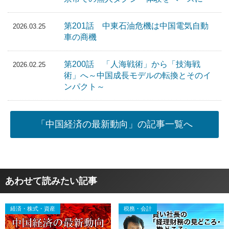
第201話 中東石油危機は中国電気自動
2026.03.25
車の商機
第200話 「人海戦術」から「技海戦
2026.02.25
術」へ～中国成長モデルの転換とそのイ
ンパクト～
「中国経済の最新動向」の記事一覧へ
あわせて読みたい記事
経済・株式・資産
税務・会計