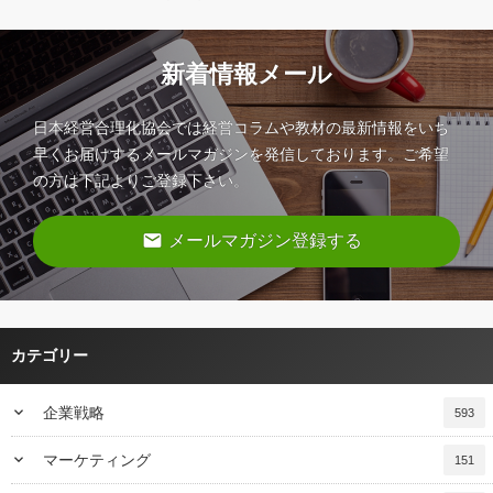
新着情報メール
日本経営合理化協会では経営コラムや教材の最新情報をいち
早くお届けするメールマガジンを発信しております。ご希望
の方は下記よりご登録下さい。
email
メールマガジン登録する
カテゴリー
keyboard_arrow_down
企業戦略
593
keyboard_arrow_down
マーケティング
151