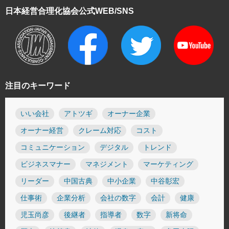
日本経営合理化協会
公式WEB/SNS
注目のキーワード
いい会社
アトツギ
オーナー企業
オーナー経営
クレーム対応
コスト
コミュニケーション
デジタル
トレンド
ビジネスマナー
マネジメント
マーケティング
リーダー
中国古典
中小企業
中谷彰宏
仕事術
企業分析
会社の数字
会計
健康
児玉尚彦
後継者
指導者
数字
新将命