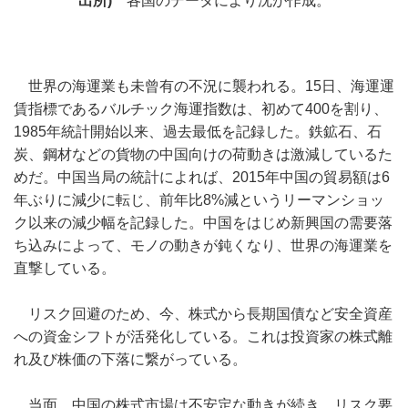
出所)
各国のデータにより沈が作成。
世界の海運業も未曾有の不況に襲われる。15日、海運運
賃指標であるバルチック海運指数は、初めて400を割り、
1985年統計開始以来、過去最低を記録した。鉄鉱石、石
炭、鋼材などの貨物の中国向けの荷動きは激減しているた
めだ。中国当局の統計によれば、2015年中国の貿易額は6
年ぶりに減少に転じ、前年比8%減というリーマンショッ
ク以来の減少幅を記録した。中国をはじめ新興国の需要落
ち込みによって、モノの動きが鈍くなり、世界の海運業を
直撃している。
リスク回避のため、今、株式から長期国債など安全資産
への資金シフトが活発化している。これは投資家の株式離
れ及び株価の下落に繋がっている。
当面、中国の株式市場は不安定な動きが続き、リスク要