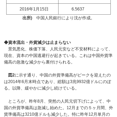
2016年1月15日
6.5637
出所)
中国人民銀行により沈が作成。
◆資本流出・外貨減少は止まらない
景気悪化、株価下落、人民元安など不安材料によって、
現在、資本の中国逃避行が起きている。これは中国外貨準
備高の急激な減少から裏付けられる。
図2
に示す通り、中国の外貨準備高がピークを迎えたの
は2014年6月末時点であり、総額は3兆9932億ドルにのぼ
る。以降、緩やかに減少し続けている。
ところが、昨年8月、突然の人民元切下げによって、中
国の外貨準備高は急減し始めた。12月までの５ヶ月間、外
貨準備高は3210億ドルも減少した。特に昨年12月単月の