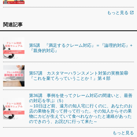
もっと見る
open_in_new
関連記事
第5講 『満足するクレーム対応』＝『論理的対応』+
『親身的対応』
第57講 カスタマーハランスメント対策の実務策㊹
『これを棄てろっていうことか！』第４部
第36講 事例を使ってクレーム対応の間違いと、最善
の対応を学ぶ（5）
～10日ほど前、遠方の知人宅に行くのに、あなたのお
店の果物を買って持って行った。その知人からその果
物にカビが生えていて食べれなかったと連絡があった
のできのう、お詫びに行って来た～
もっと見る