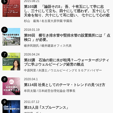
5
2015.08.21
第103講 「論語その3」 吾、十有五にして学に志
し、三十にして立ち、四十にして惑わず。 五十にして
天命を知り、六十にして耳に従い、 七十にして心の欲
するところに従いて矩をこえず。
杉山 厳海 / 名古屋大原学園 学園長
6
2018.01.19
第99回 横引き排水管や竪排水管の設置箇所には「 点
検口 」が必要。
碓井民朗氏 / 碓井建築オフィス代表
7
2026.04.24
第22講 石油の前に水が枯渇？―ウォーターポジティ
ブに学ぶウェルビーイング経営の観点
中原阿里 / 弁護士／ウエルビーイングＥＳＧアドバイザー
8
2020.04.1
第114回 社長としてのテーマ・トレンドの見つけ方
牟田太陽 / 日本経営合理化協会 理事長
9
2011.07.12
第15人目 ｢スプルーアンス」