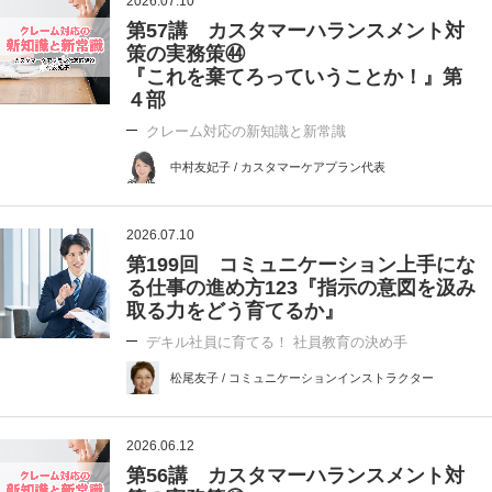
2026.07.10
第57講 カスタマーハランスメント対
策の実務策㊹
『これを棄てろっていうことか！』第
４部
クレーム対応の新知識と新常識
中村友妃子 / カスタマーケアプラン代表
2026.07.10
第199回 コミュニケーション上手にな
る仕事の進め方123『指示の意図を汲み
取る力をどう育てるか』
デキル社員に育てる！ 社員教育の決め手
松尾友子 / コミュニケーションインストラクター
2026.06.12
第56講 カスタマーハランスメント対