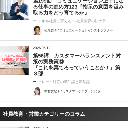
第199回 コミュニケーション上手にな
る仕事の進め方123『指示の意図を汲み
取る力をどう育てるか』
デキル社員に育てる！ 社員教育の決め手
松尾友子 / コミュニケーションインストラクター
2026.06.12
第56講 カスタマーハランスメント対
策の実務策㊸
『これを棄てろっていうことか！』第
３部
クレーム対応の新知識と新常識
中村友妃子 / カスタマーケアプラン代表
社員教育・営業カテゴリーのコラム