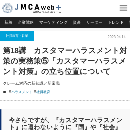
menu
新着
企業戦略
マーケティング
資産
リーダー
トレンド
社員教育・営業
2023.04.14
第18講 カスタマーハラスメント対
策の実務策⑤『カスタマーハラスメ
ント対策』の立ち位置について
クレーム対応の新知識と新常識
#
#
ハラスメント
社員教育
今さらですが、『カスタマーハラスメン
ト』に遭わないように『国』や『社会』