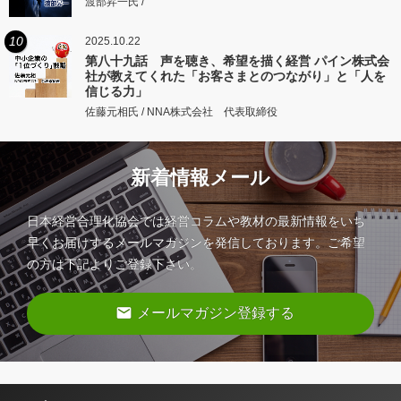
渡部昇一氏 /
10
2025.10.22
第八十九話 声を聴き、希望を描く経営 パイン株式会
社が教えてくれた「お客さまとのつながり」と「人を
信じる力」
佐藤元相氏 / NNA株式会社 代表取締役
新着情報メール
日本経営合理化協会では経営コラムや教材の最新情報をいち
早くお届けするメールマガジンを発信しております。ご希望
の方は下記よりご登録下さい。
email
メールマガジン登録する