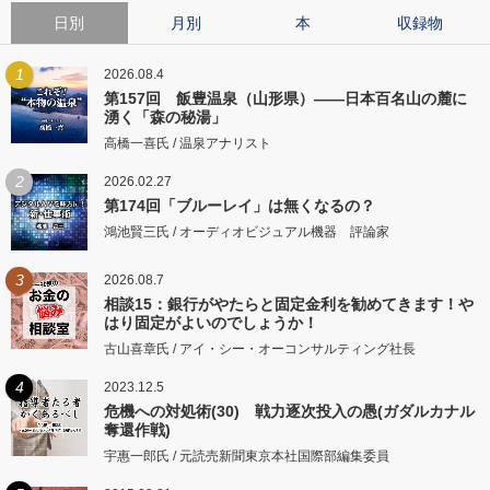
日別
月別
本
収録物
1
2026.08.4
第157回 飯豊温泉（山形県）――日本百名山の麓に
湧く「森の秘湯」
高橋一喜氏 / 温泉アナリスト
2
2026.02.27
第174回「ブルーレイ」は無くなるの？
鴻池賢三氏 / オーディオビジュアル機器 評論家
3
2026.08.7
相談15：銀行がやたらと固定金利を勧めてきます！や
はり固定がよいのでしょうか！
古山喜章氏 / アイ・シー・オーコンサルティング社長
4
2023.12.5
危機への対処術(30) 戦力逐次投入の愚(ガダルカナル
奪還作戦)
宇惠一郎氏 / 元読売新聞東京本社国際部編集委員