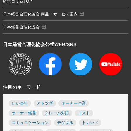
経営コラムTOP
exit_to_app
日本経営合理化協会 商品・サービス案内
exit_to_app
日本経営合理化協会
日本経営合理化協会
公式WEB/SNS
注目のキーワード
いい会社
アトツギ
オーナー企業
オーナー経営
クレーム対応
コスト
コミュニケーション
デジタル
トレンド