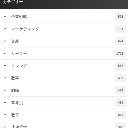
カテゴリー
keyboard_arrow_down
企業戦略
593
keyboard_arrow_down
マーケティング
151
keyboard_arrow_down
資産
674
keyboard_arrow_down
リーダー
1701
keyboard_arrow_down
トレンド
516
keyboard_arrow_down
数字
407
keyboard_arrow_down
組織
414
keyboard_arrow_down
業界別
489
keyboard_arrow_down
教育
814
keyboard_arrow_down
成功哲学
318