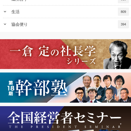
keyboard_arrow_down
生活
809
keyboard_arrow_down
協会便り
394