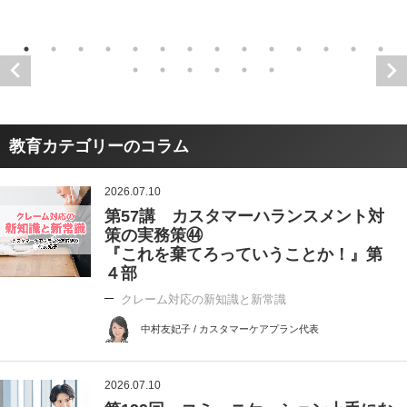
教育カテゴリーのコラム
2026.07.10
第57講 カスタマーハランスメント対
策の実務策㊹
『これを棄てろっていうことか！』第
４部
クレーム対応の新知識と新常識
中村友妃子 / カスタマーケアプラン代表
2026.07.10