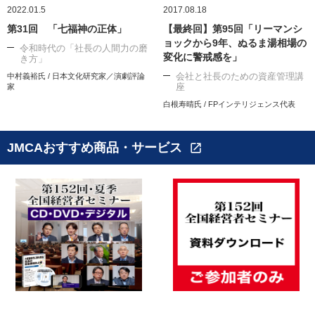
2022.01.5
2017.08.18
第31回 「七福神の正体」
【最終回】第95回「リーマンシ
ョックから9年、ぬるま湯相場の
令和時代の「社長の人間力の磨
変化に警戒感を」
き方」
会社と社長のための資産管理講
中村義裕氏 / 日本文化研究家／演劇評論
座
家
白根寿晴氏 / FPインテリジェンス代表
JMCAおすすめ商品・サービス
open_in_new