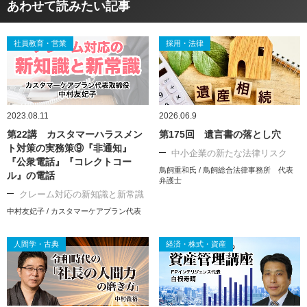
あわせて読みたい記事
社員教育・営業
採用・法律
2023.08.11
2026.06.9
第22講 カスタマーハラスメン
第175回 遺言書の落とし穴
ト対策の実務策⑨『非通知』
中小企業の新たな法律リスク
『公衆電話』『コレクトコー
鳥飼重和氏 / 鳥飼総合法律事務所 代表
ル』の電話
弁護士
クレーム対応の新知識と新常識
中村友妃子 / カスタマーケアプラン代表
人間学・古典
経済・株式・資産