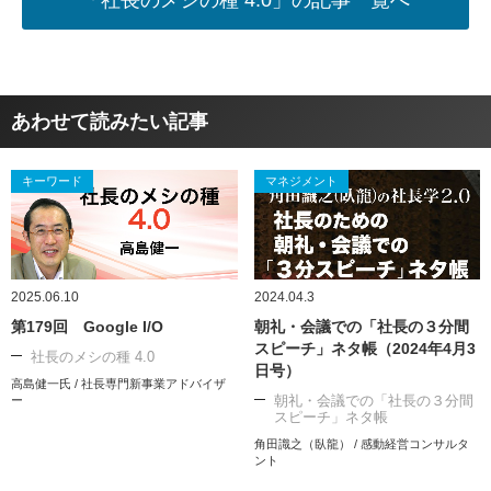
「社長のメシの種 4.0」の記事一覧へ
あわせて読みたい記事
キーワード
マネジメント
2025.06.10
2024.04.3
第179回 Google I/O
朝礼・会議での「社長の３分間
スピーチ」ネタ帳（2024年4月3
社長のメシの種 4.0
日号）
高島健一氏 / 社長専門新事業アドバイザ
朝礼・会議での「社長の３分間
ー
スピーチ」ネタ帳
角田識之（臥龍） / 感動経営コンサルタ
ント