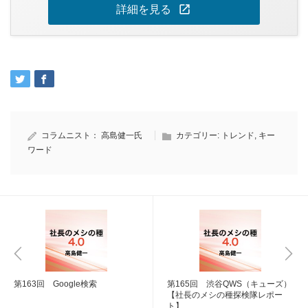
open_in_new
詳細を見る
コラムニスト：
高島健一氏
カテゴリー:
トレンド
,
キー
ワード
第163回 Google検索
第165回 渋谷QWS（キューズ）
【社長のメシの種探検隊レポー
ト】