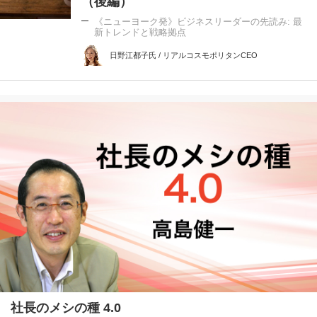
（後編）
《ニューヨーク発》ビジネスリーダーの先読み: 最
新トレンドと戦略拠点
日野江都子氏 / リアルコスモポリタンCEO
社長のメシの種 4.0