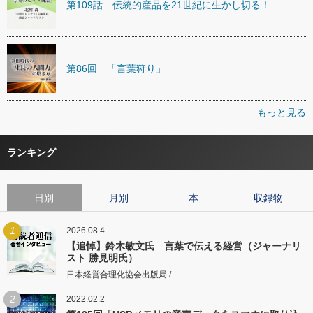
第109話 伝統的産品を21世紀に生かし切る！
第86回 「言葉狩り」
もっと見る
ランキング
日別
月別
本
収録物
1
2026.08.4
【追悼】鈴木敏文氏 言葉で伝える経営（ジャーナリ
スト 勝見明氏）
日本経営合理化協会出版局 /
2
2022.02.2