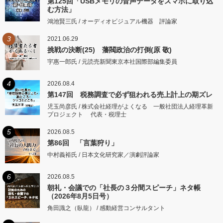
第125回「USBメモリの音声データをスマホに取り込
む方法」
鴻池賢三氏 / オーディオビジュアル機器 評論家
3
2021.06.29
挑戦の決断(25) 藩閥政治の打倒(原 敬)
宇惠一郎氏 / 元読売新聞東京本社国際部編集委員
4
2026.08.4
第147回 税務調査で必ず狙われる売上計上の期ズレ
児玉尚彦氏 / 株式会社経理がよくなる 一般社団法人経理革新
プロジェクト 代表・税理士
5
2026.08.5
第86回 「言葉狩り」
中村義裕氏 / 日本文化研究家／演劇評論家
6
2026.08.5
朝礼・会議での「社長の３分間スピーチ」ネタ帳
（2026年8月5日号）
角田識之（臥龍） / 感動経営コンサルタント