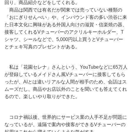
回り、商品紹介などをしてくれる。
商品は関西では有名だが関東では売っていない種類の
「おにぎりせんべい」や、インバウンド客の多い渋谷に来
た日本文化に興味がある外国人向けの滋賀・信楽焼の器、
接客してくれるVチューバーのアクリルキーホルダー、T
シャツ、シールなどで、5,000円以上買うとVチューバー
とチェキ写真のプレゼントがある。
私は「花園セレナ」さんという、YouTubeなどに65万人
が登録しているメイドさん風Vチューバーに接客してもら
ったが、AIとは違いリアルな人間が相手のため、会話はス
ムーズだし、商品やお店以外のことを聞いても答えてくれ
るので、楽しいやり取りができた。
コロナ禍以後、世界的にサービス業の人手不足が問題に
なっているが、遠隔で案内や接客ができるVチューバーの
起用はこれから増えていくような気がする。