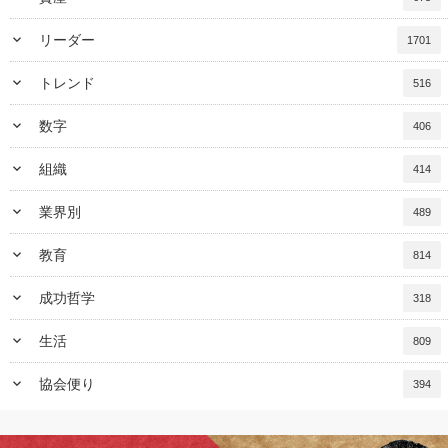
keyboard_arrow_down
リーダー
1701
keyboard_arrow_down
トレンド
516
keyboard_arrow_down
数字
406
keyboard_arrow_down
組織
414
keyboard_arrow_down
業界別
489
keyboard_arrow_down
教育
814
keyboard_arrow_down
成功哲学
318
keyboard_arrow_down
生活
809
keyboard_arrow_down
協会便り
394