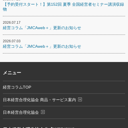
【予約受付スタート！】第152回 夏季 全国経営者セミナー講演収録
物
2026.07.17
経営コラム「JMCAweb＋」更新のお知らせ
2026.07.03
経営コラム「JMCAweb＋」更新のお知らせ
メニュー
経営コラムTOP
exit_to_app
日本経営合理化協会 商品・サービス案内
exit_to_app
日本経営合理化協会