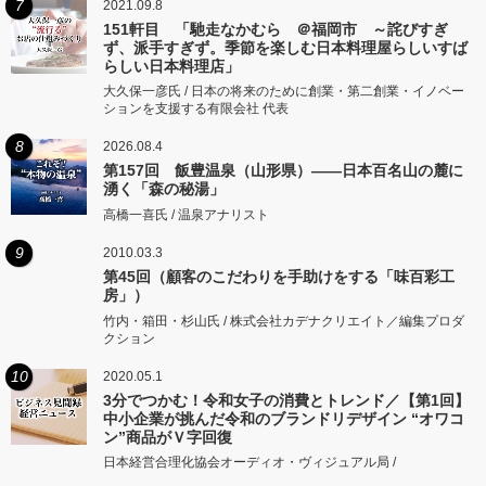
7
2021.09.8
151軒目 「馳走なかむら ＠福岡市 ～詫びすぎ
ず、派手すぎず。季節を楽しむ日本料理屋らしいすば
らしい日本料理店」
大久保一彦氏 / 日本の将来のために創業・第二創業・イノベー
ションを支援する有限会社 代表
8
2026.08.4
第157回 飯豊温泉（山形県）――日本百名山の麓に
湧く「森の秘湯」
高橋一喜氏 / 温泉アナリスト
9
2010.03.3
第45回（顧客のこだわりを手助けをする「味百彩工
房」）
竹内・箱田・杉山氏 / 株式会社カデナクリエイト／編集プロダ
クション
10
2020.05.1
3分でつかむ！令和女子の消費とトレンド／【第1回】
中小企業が挑んだ令和のブランドリデザイン “オワコ
ン”商品がＶ字回復
日本経営合理化協会オーディオ・ヴィジュアル局 /