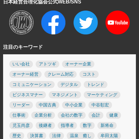
日本経営合理化協会
公式WEB/SNS
注目のキーワード
いい会社
アトツギ
オーナー企業
オーナー経営
クレーム対応
コスト
コミュニケーション
デジタル
トレンド
ビジネスマナー
マネジメント
マーケティング
リーダー
中国古典
中小企業
中谷彰宏
仕事術
企業分析
会社の数字
会計
健康
児玉尚彦
後継者
指導者
数字
新将命
歴史
決算書
法律
温泉 癒し
牟田太陽