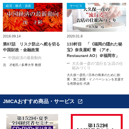
経済・株式・資産
サービス
2016.09.14
2020.01.8
第87話 リスク防止へ舵を切る
133軒目 「《福岡の隠れた秘
中国財政・金融政策
宝》奈良屋町 青 （アオ、
Restaurant AO）＠福岡市」
中国経済の最新動向
大久保一彦の“流行る”お店の仕
沈 才彬氏 / 多摩大学 教授
組みづくり
大久保一彦氏 / 日本の将来のために創
業・第二創業・イノベーションを支援す
る有限会社 代表
JMCAおすすめ商品・サービス
open_in_new