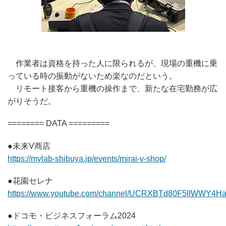
作業者は資格を持った人に限られるが、現場の重機に乗
っている時の振動がないため楽なのだという。
リモート接客から重機の操作まで、新たな在宅勤務が広
がりそうだ。
======== DATA =========
●未来V商店
https://mylab-shibuya.jp/events/mirai-v-shop/
●花園セレナ
https://www.youtube.com/channel/UCRXBTd80F5IIWWY4H
●ドコモ・ビジネスフォーラム2024