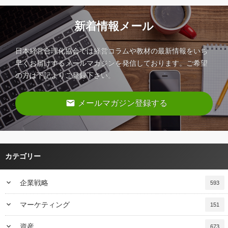
新着情報メール
日本経営合理化協会では経営コラムや教材の最新情報をいち
早くお届けするメールマガジンを発信しております。ご希望
の方は下記よりご登録下さい。
email
メールマガジン登録する
カテゴリー
keyboard_arrow_down
企業戦略
593
keyboard_arrow_down
マーケティング
151
keyboard_arrow_down
資産
673