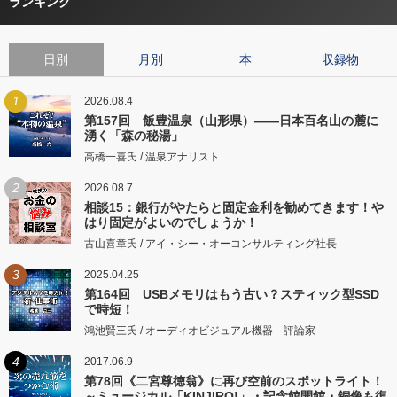
ランキング
日別
月別
本
収録物
1
2026.08.4
第157回 飯豊温泉（山形県）――日本百名山の麓に
湧く「森の秘湯」
高橋一喜氏 / 温泉アナリスト
2
2026.08.7
相談15：銀行がやたらと固定金利を勧めてきます！や
はり固定がよいのでしょうか！
古山喜章氏 / アイ・シー・オーコンサルティング社長
3
2025.04.25
第164回 USBメモリはもう古い？スティック型SSD
で時短！
鴻池賢三氏 / オーディオビジュアル機器 評論家
4
2017.06.9
第78回《二宮尊徳翁》に再び空前のスポットライト！
～ミュージカル「KINJIRO!」・記念館開館・銅像も復