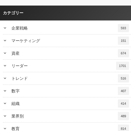
カテゴリー
keyboard_arrow_down
企業戦略
593
keyboard_arrow_down
マーケティング
151
keyboard_arrow_down
資産
674
keyboard_arrow_down
リーダー
1701
keyboard_arrow_down
トレンド
516
keyboard_arrow_down
数字
407
keyboard_arrow_down
組織
414
keyboard_arrow_down
業界別
489
keyboard_arrow_down
教育
814