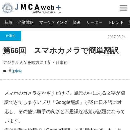
menu
新着
企業戦略
マーケティング
資産
リーダー
トレンド
仕事術
2017.03.24
第66回 スマホカメラで簡単翻訳
デジタルＡＶを味方に！新・仕事術
#
仕事術
スマホのカメラをかざすだけで、風景の中にある文字が翻
訳できてしまうアプリ「Google翻訳」が遂に日本語に対
応し、その使い勝手の良さと不思議な感覚が話題になって
います。