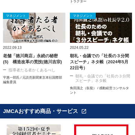
トラクター
マネジメント
マネジメント
2022.09.13
2024.05.22
老舗「徳川商店」永続の秘密
朝礼・会議での「社長の３分間
(5) 構造改革の荒技(徳川吉宗)
スピーチ」ネタ帳（2024年5月
22日号）
指導者たる者かくあるべし
朝礼・会議での「社長の３分間
宇惠一郎氏 / 元読売新聞東京本社国際部
スピーチ」ネタ帳
編集委員
角田識之（臥龍） / 感動経営コンサルタ
ント
JMCAおすすめ商品・サービス
open_in_new