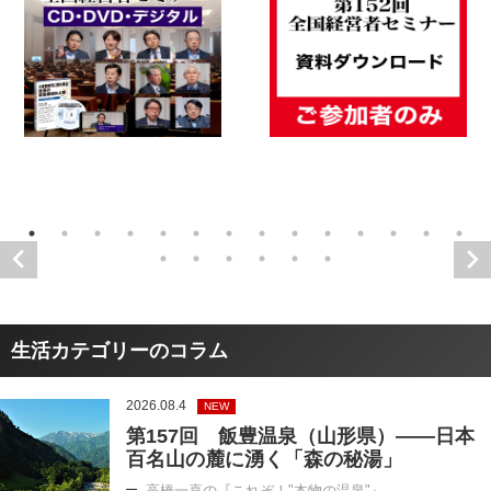
生活カテゴリーのコラム
2026.08.4
NEW
第157回 飯豊温泉（山形県）――日本
百名山の麓に湧く「森の秘湯」
高橋一喜の『これぞ！"本物の温泉"』