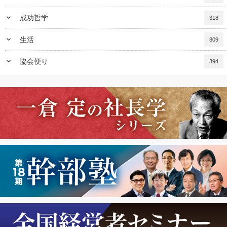
keyboard_arrow_down
成功哲学
318
keyboard_arrow_down
生活
809
keyboard_arrow_down
協会便り
394