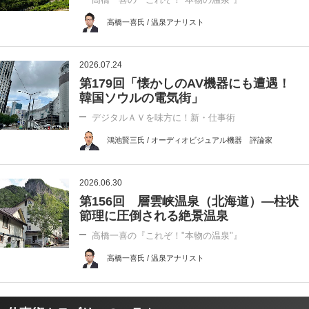
高橋一喜氏 / 温泉アナリスト
2026.07.24
第179回「懐かしのAV機器にも遭遇！
韓国ソウルの電気街」
デジタルＡＶを味方に！新・仕事術
鴻池賢三氏 / オーディオビジュアル機器 評論家
2026.06.30
第156回 層雲峡温泉（北海道）―柱状
節理に圧倒される絶景温泉
高橋一喜の『これぞ！"本物の温泉"』
高橋一喜氏 / 温泉アナリスト