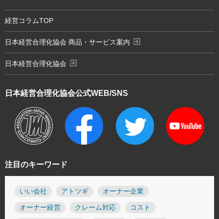
経営コラムTOP
exit_to_app
日本経営合理化協会 商品・サービス案内
exit_to_app
日本経営合理化協会
日本経営合理化協会
公式WEB/SNS
注目のキーワード
いい会社
アトツギ
オーナー企業
オーナー経営
クレーム対応
コスト