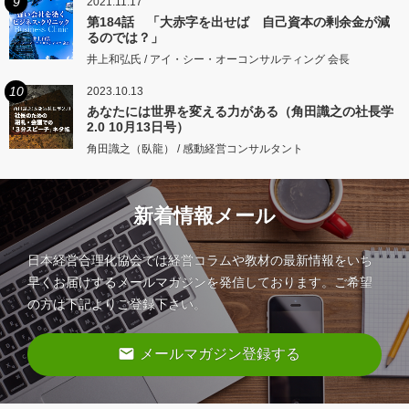
9
2021.11.17
第184話 「大赤字を出せば 自己資本の剰余金が減
るのでは？」
井上和弘氏 / アイ・シー・オーコンサルティング 会長
10
2023.10.13
あなたには世界を変える力がある（角田識之の社長学
2.0 10月13日号）
角田識之（臥龍） / 感動経営コンサルタント
新着情報メール
日本経営合理化協会では経営コラムや教材の最新情報をいち
早くお届けするメールマガジンを発信しております。ご希望
の方は下記よりご登録下さい。
email
メールマガジン登録する