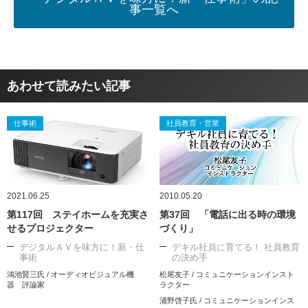
事一覧へ
あわせて読みたい記事
仕事術
社員教育・営業
2021.06.25
2010.05.20
第117回 ステイホームを充実さ
第37回 「電話に出る時の環境
せるプロジェクター
づくり」
デジタルＡＶを味方に！新・仕
デキル社員に育てる！ 社員教育
事術
の決め手
鴻池賢三氏 / オーディオビジュアル機
松尾友子 / コミュニケーションインスト
器 評論家
ラクター
浦野啓子氏 / コミュニケーションインス