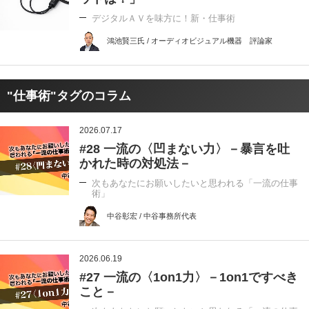
デジタルＡＶを味方に！新・仕事術
鴻池賢三氏 / オーディオビジュアル機器 評論家
"仕事術"タグのコラム
2026.07.17
#28 一流の〈凹まない力〉－暴言を吐
かれた時の対処法－
次もあなたにお願いしたいと思われる「一流の仕事
術」
中谷彰宏 / 中谷事務所代表
2026.06.19
#27 一流の〈1on1力〉－1on1ですべき
こと－