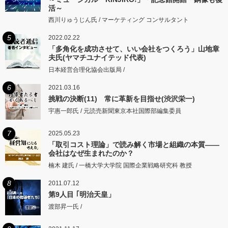
活～
西川りゅうじん氏 / マーケティング コンサルタント
5
2022.02.22
「多角化を成功させて、いい会社をつくろう」山地章
夫氏(ヤマチユナイテッド代表)
日本経営合理化協会出版局 /
6
2021.03.16
挑戦の決断(11) 常に革新を目指せ(渋沢栄一)
宇惠一郎氏 / 元読売新聞東京本社国際部編集委員
7
2025.05.23
「取引コスト理論」で読み解く市場と組織の本質――
会社はなぜ生まれたのか？
楠木 建氏 / 一橋大学大学院 国際企業戦略研究科 教授
8
2011.07.12
第9人目 ｢明治天皇」
渡部昇一氏 /