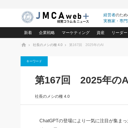
経営者
のため
実務家・専門
新着
企業戦略
マーケティング
資産
リーダー
ホーム
社長のメシの種 4.0
第167回 2025年のAI
中小企業の「１位づくり」戦略(96)
ネット戦略成功の秘訣 圧倒的に儲か
あなたの会社と資
オンリ
キーワード
利益を最大化する「業務改善」横田尚哉氏(5)
ビジネスを一瞬で制する！一流グロ
どうなる金融業界
ビジネ
る“社長の戦略印象リスクマネジメント
(446)
強い会社を築く ビジネス・クリニック(240)
中国経済の最新動
第167回 2025年のA
ロングセラーの玉手箱(9)
ピョー
2026.08.7
2026.08.7
日本レーザー「人を大切にしながら利益を上げ
事業承継の前に
相談15：銀行がやたらと固定金
第153回「内需企業があっと
(3)
大復活＆快進撃！ユニバーサルスタ
きたいコト(12)
指導者た
利を勧めてきます！やはり固定
う間にグローバル成長企業に
は(5)
がよいのでしょうか！
FOOD & LIFE COMPANIES
社長のメシの種 4.0
武器としてのM&A入門(3)
会社と社長のため
朝礼・
最高の自分を表現する 成功イメージ戦
社長のための“儲かる通販”戦略視点(151)
深読み企業分析(1
楠木建の
酒井光雄 成功事例に学ぶ繁栄企業の
継続経営 百話百行(85)
次もあ
ChatGPTの登場により一気に注目が集まった「生
野田久美子 香港ビジネス成功法(10)
社長の口