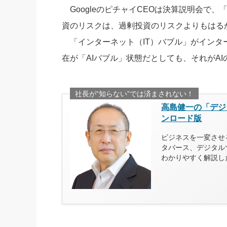
GoogleのピチャイCEOは決算説明会で
資のリスクは、過剰投資のリスクよりもはる
「インターネット（IT）バブル」がインタ
在が「AIバブル」状態だとしても、それがA
社長が“知らない”では済まされない！
高島健一の「デジ
ンロード版
ビジネスを一変させる
タバース、デジタル
わかりやすく解説し