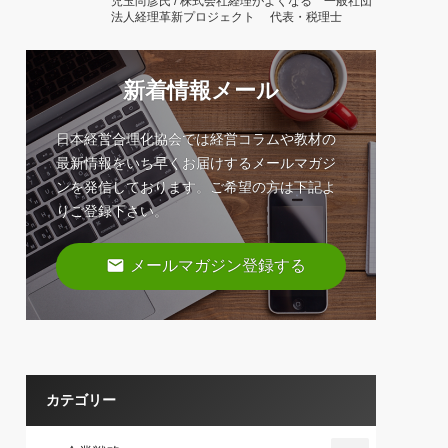
児玉尚彦氏 / 株式会社経理がよくなる 一般社団
法人経理革新プロジェクト 代表・税理士
新着情報メール
日本経営合理化協会では経営コラムや教材の
最新情報をいち早くお届けするメールマガジ
ンを発信しております。ご希望の方は下記よ
りご登録下さい。
email
メールマガジン登録する
カテゴリー