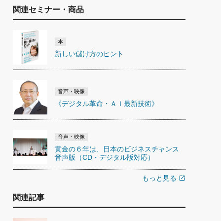
関連セミナー・商品
本
新しい儲け方のヒント
音声・映像
《デジタル革命・ＡＩ最新技術》
音声・映像
黄金の６年は、日本のビジネスチャンス
音声版（CD・デジタル版対応）
もっと見る
open_in_new
関連記事