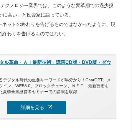
、「テクノロジー業界では、このような変革期での過少投
かに高い」と投資家に語っている。
ーネットの終わりを告げるものではなかったように、現
Iの終わりを告げるものではない。
タル革命・ＡＩ最新技術」講演CD版・DVD版・ダウ
デジタル時代の重要キーワードが早分かり！ChatGPT、メ
ツイン、WEB3.0、ブロックチェーン、ＮＦＴ…最新技術を
た夏季全国経営者セミナーでの講演を収録
open_in_new
詳細を見る