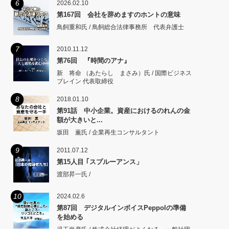
6
2026.02.10
第167回 会社を辞めますのホントの意味
鳥飼重和氏 / 鳥飼総合法律事務所 代表弁護士
7
2010.11.12
第76回 『時間のアナ』
新 将命 （あたらし まさみ）氏 / 国際ビジネス
ブレイン 代表取締役
8
2018.01.10
第91話 中小企業。資産におけるのれんの金
額が大きいと...
坂田 薫氏 / 企業再生コンサルタント
9
2011.07.12
第15人目 ｢スプルーアンス」
渡部昇一氏 /
10
2024.02.6
第87回 デジタルインボイスPeppolの準備
を始める