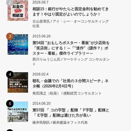
2
2026.08.7
相談15：銀行がやたらと固定金利を勧めてき
ます！やはり固定がよいのでしょうか！
古山喜章氏 / アイ・シー・オーコンサルティング
社長
3
2015.06.26
第54回 "おもしろポスター・看板"が少店街を
「笑店街」にする！～「"迷作"（謎作？）ポ
スター・看板」傑作ライブラリー～
西川りゅうじん氏 / マーケティング コンサルタン
ト
4
2026.02.4
朝礼・会議での「社長の３分間スピーチ」ネ
タ帳（2026年2月4日号）
角田識之（臥龍） / 感動経営コンサルタント
5
2014.06.20
第57回 「 コの字型 」配棟「 F字型 」配棟と
「 E字型 」配棟は避けた方が良い
碓井民朗氏 / 碓井建築オフィス代表