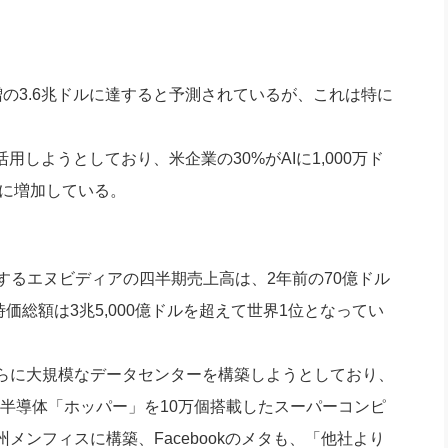
社長のための“全員営業”(30
腕をつくる 人と組織を動かす(200)
銀行交渉はこうしなさい！(12)
高橋一
行動科学マネジメント(5)
の社長のビジョン実現道場(10)
増の3.6兆ドルに達すると予測されているが、これは特に
。
しようとしており、米企業の30%がAIに1,000万ド
幅に増加している。
するエヌビディアの四半期売上高は、2年前の70億ドル
、時価総額は3兆5,000億ドルを超えて世界1位となってい
らに大規模なデータセンターを構築しようとしており、
AI半導体「ホッパー」を10万個搭載したスーパーコンピ
ンフィスに構築、Facebookのメタも、「他社より