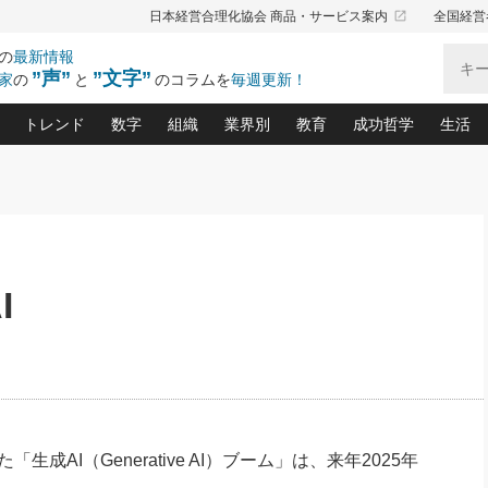
launch
日本経営合理化協会 商品・サービス案内
全国経営
の
最新情報
”声”
”文字”
家
の
と
のコラムを
毎週更新！
トレンド
数字
組織
業界別
教育
成功哲学
生活
る仕組みづくり講座(12)
産を守る一手(171)
ーワンで勝ち残る企業風土づくり(54)
《ニューヨーク発》ビジネスリーダーの先読み: 最新トレンド
オーナー社長の「お金の悩み相談室」(15)
「賃金の誤解」(135)
なぜ、トヨタ式で会社が伸びるのか？(
“出来る”管理職の条件(62)
中国哲学に学ぶ 不
おの
と戦略拠点(9)
(50)
ーバル経営者は知ってい
(39)
スリーダー×次の一手「牟田太陽の社長業ネクスト」
おカネが残る決算書にするために、やっておきたいこと(
中小企業の新たな法律リスク(178)
売れる住宅を創る 100の視点(100)
あなただからお願いしたいと
令和時代の「社長の
”(9)
「社長の繁盛トレンド通信」(90)
デジ
向(204)
会社を守り抜くための緊急対策(100)
職場の生産性を下げるハラスメントの予防策(1
大久保一彦の“流行る”お店の仕組みづく
クレーム対応 実践マニュアル
先人の名句名言の教
I
トル・F・グジバチの『経営戦略の新常識』(12)
北村森の「今月のヒット商品」(109)
リーダ
2026.08.5
2
る経営」の極意
、決めておきたい、知っておきたい、やってお
強い決算書の会社はココが違う！(36)
賃金決定の定石(68)
柿内幸夫─社長のための現場改善(174
クレーム対応の新知識と新常
渡部昇一の「日本の
い
第109話 伝統的産品を21世紀
第
ジオジャパンの成功要因と
る者かくあるべし(635)
次の売れ筋をつかむ術(102)
ワイ
」
に生かし切る！
損益分岐点を下げる、Ｐ／Ｌ不況時代の新戦略(12)
顧客・社員・社会から支持される「ウェルビ
デキル社員に育てる！ 社員
経営に活かす“十八史
の資産管理講座(95)
会議での「社長の３分間スピーチ」ネタ帳(159)
社長のメシの種 4.0(206)
門」(23)
必読
2026.08.5
新・会計経営と実学(37)
東川鷹年の「中小企業の人育
略(77)
53)
「経営知になる考え方」(57)
眼と耳
朝礼・会議での「社長の３分間
決算書の“見える化”術(12)
業績アップにつながる！ワン
スピーチ」ネタ帳（2026年8月5
ブランド戦略(39)
日号）
なたにお願いしたいと思われる「一流の仕事術」(28)
社長の
成AI（Generative AI）ブーム」は、来年2025年
賢い社長の「経理財務の見どころ・勘どころ・ツッコ
欧米資産家に学ぶ二世教育(1
ぐせ経営哲学(100)
ろ」(149)
米国