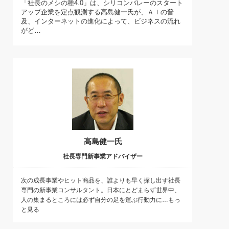
「社長のメシの種4.0」は、シリコンバレーのスタート
)
アップ企業を定点観測する高島健一氏が、ＡＩの普
喜の『これぞ！"本物の温泉"』(157)
及、インターネットの進化によって、ビジネスの流れ
がど…
高島健一氏
社長専門新事業アドバイザー
次の成長事業やヒット商品を、誰よりも早く探し出す社長
専門の新事業コンサルタント。日本にとどまらず世界中、
人の集まるところには必ず自分の足を運ぶ行動力に…もっ
と見る