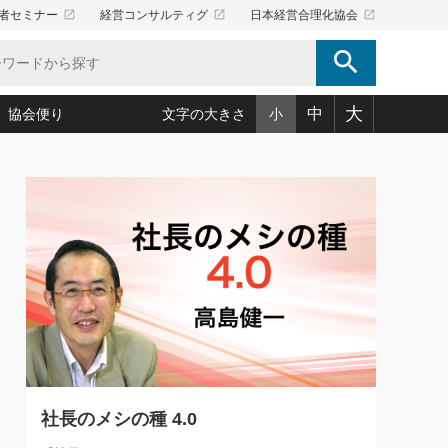
launch
launch
launch
者セミナー
経営コンサルティグ
日本経営合理化協会
search
大
中
協会便り
文字の大きさ
小
5)
況は会社守成の好機(38)
ころ心平の ──社長のための「か・ら・だマネジメント」
「愛読者通信」著者インタビュー(44)
34)
思われる 気配りの達人(127)
人間力の磨き方」(86)
ビジネス見聞録 経営ニュース(100)
タルＡＶを味方に！新・仕事術(180)
0)
り(210)
(92)
え 東洋思想に学ぶ経営学(132)
作間信司の経営無形庵(けいえいむぎょうあん)(166)
ー脳の鍛え方(32)
もっとみる
026.08.5
)
識(57)
指導者たち」(32)
経営セミナー情報局(1)
86回 「言葉狩り」
ンを楽しむ基礎レッスン(12)
ーイング経営入
教育の決め手(203)
略”(30)
繁栄への着眼点 牟田太陽(76)
！社長が読むべき今月の4冊(88)
て」(38)
講話を聞いて学ぼう 実学・耳学・磨く「ミミガク」のすすめ
で楽しむ読書術(162)
(7)
ランク上の手紙・メール術(100)
「氣」(30)
社長のメシの種 4.0
ミどこ
00)
スポーツ・ビジネスに学ぶ心理学(98)