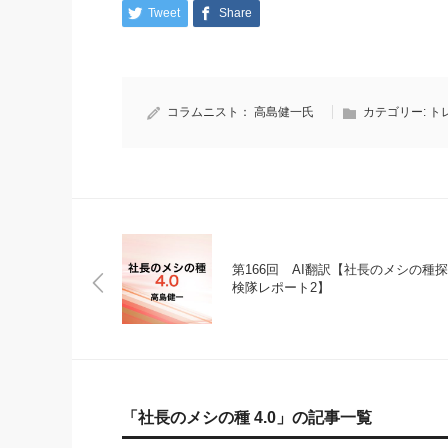
Tweet
Share
コラムニスト：
高島健一氏
カテゴリー:
ト
第166回 AI翻訳【社長のメシの種探
検隊レポート2】
「社長のメシの種 4.0」の記事一覧