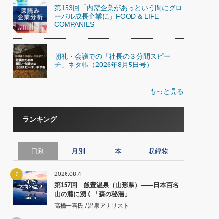
第153回「内需企業があっという間にグロ
ーバル成長企業に」FOOD & LIFE
COMPANIES
朝礼・会議での「社長の３分間スピー
チ」ネタ帳（2026年8月5日号）
もっと見る
ランキング
日別
月別
本
収録物
1
2026.08.4
第157回 飯豊温泉（山形県）――日本百名
山の麓に湧く「森の秘湯」
高橋一喜氏 / 温泉アナリスト