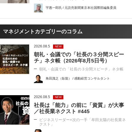
宇惠一郎氏 / 元読売新聞東京本社国際部編集委員
マネジメントカテゴリーのコラム
2026.08.5
NEW
朝礼・会議での「社長の３分間スピー
チ」ネタ帳（2026年8月5日号）
朝礼・会議での「社長の３分間スピーチ」ネタ帳
角田識之（臥龍） / 感動経営コンサルタント
2026.08.5
NEW
社長は「能力」の前に「資質」が大事
／社長業ネクスト #445
ビジネスリーダー×次の一手「牟田太陽の社長業ネ
クスト」