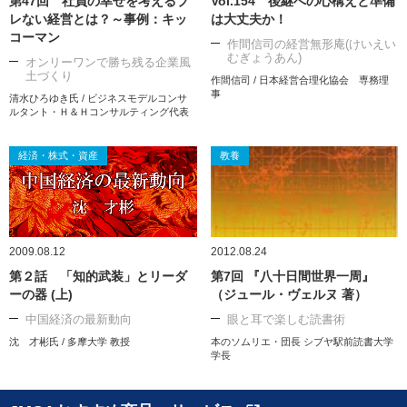
第47回 社員の幸せを考えるブ
Vol.154 後継への心構えと準備
レない経営とは？～事例：キッ
は大丈夫か！
コーマン
作間信司の経営無形庵(けいえい
むぎょうあん)
オンリーワンで勝ち残る企業風
土づくり
作間信司 / 日本経営合理化協会 専務理
事
清水ひろゆき氏 / ビジネスモデルコンサ
ルタント・Ｈ＆Ｈコンサルティング代表
経済・株式・資産
教養
2009.08.12
2012.08.24
第２話 「知的武装」とリーダ
第7回 『八十日間世界一周』
ーの器 (上)
（ジュール・ヴェルヌ 著）
中国経済の最新動向
眼と耳で楽しむ読書術
沈 才彬氏 / 多摩大学 教授
本のソムリエ・団長 シブヤ駅前読書大学
学長