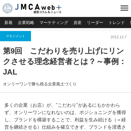
menu
新着
企業戦略
マーケティング
資産
リーダー
トレンド
マネジメント
2012.12.7
第9回 こだわりを売り上げにリン
クさせる理念経営者とは？～事例：
JAL
オンリーワンで勝ち残る企業風土づくり
多くの企業（お店）が、"こだわり"があるにもかかわら
ず、オンリーワンになれないのは、ポジショニングを獲得
し、ブランドを構築することで、利益を生み続ける（＝経
営を継続させる）仕組みを確立できず、ブランドを浸透さ