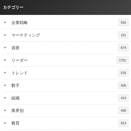
カテゴリー
keyboard_arrow_down
企業戦略
593
keyboard_arrow_down
マーケティング
151
keyboard_arrow_down
資産
674
keyboard_arrow_down
リーダー
1701
keyboard_arrow_down
トレンド
516
keyboard_arrow_down
数字
406
keyboard_arrow_down
組織
414
keyboard_arrow_down
業界別
489
keyboard_arrow_down
教育
814