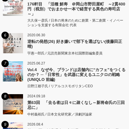
176軒目 「活種 鮮寿 ＠岡山市野田屋町 ～2貫400
円（税別）でおまかせ一本で経営する異色の寿司店
～」
大久保一彦氏 / 日本の将来のために創業・第二創業・イノベー
ションを支援する有限会社 代表
6
2020.06.30
逆転の発想(26) 好き嫌いで部下を選ばない(後藤田正
晴)
宇惠一郎氏 / 元読売新聞東京本社国際部編集委員
7
2025.06.27
Vol.4 なぜ今、ブランドは店舗内に“カフェ”をつくる
のか？ ─「日常性」を武器に変えるユニクロの戦略
(UNIQLO 前編)
日野江都子氏 / リアルコスモポリタンCEO
8
2024.09.18
第63回 「去る者は日々に疎くなし～新将命氏の三回
忌に」
中村義裕氏 / 日本文化研究家／演劇評論家
9
2026.08.4