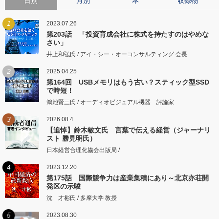
日別
月別
本
収録物
1
2023.07.26
第203話 「投資育成会社に株式を持たすのはやめな
さい」
井上和弘氏 / アイ・シー・オーコンサルティング 会長
2
2025.04.25
第164回 USBメモリはもう古い？スティック型SSD
で時短！
鴻池賢三氏 / オーディオビジュアル機器 評論家
3
2026.08.4
【追悼】鈴木敏文氏 言葉で伝える経営（ジャーナリ
スト 勝見明氏）
日本経営合理化協会出版局 /
4
2023.12.20
第175話 国際競争力は産業集積にあり～北京亦荘開
発区の示唆
沈 才彬氏 / 多摩大学 教授
5
2023.08.30