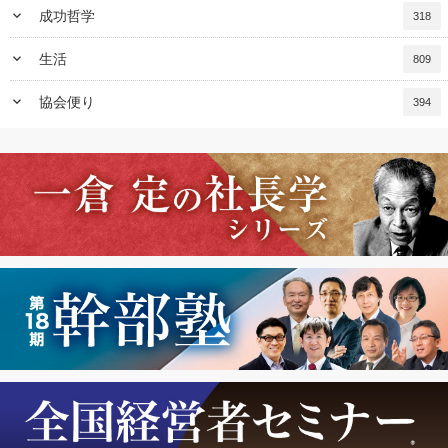
keyboard_arrow_down
成功哲学
318
keyboard_arrow_down
生活
809
keyboard_arrow_down
協会便り
394