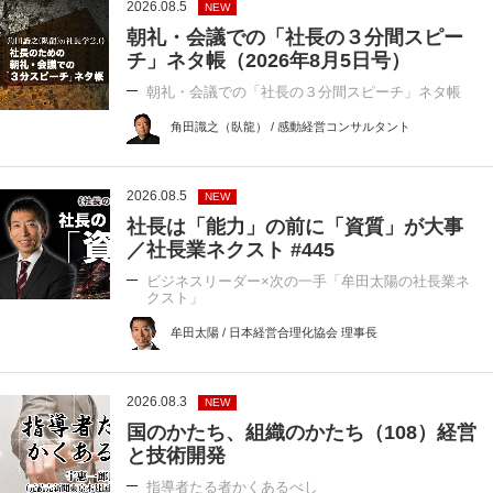
2026.08.5
NEW
朝礼・会議での「社長の３分間スピー
チ」ネタ帳（2026年8月5日号）
朝礼・会議での「社長の３分間スピーチ」ネタ帳
角田識之（臥龍） / 感動経営コンサルタント
2026.08.5
NEW
社長は「能力」の前に「資質」が大事
／社長業ネクスト #445
ビジネスリーダー×次の一手「牟田太陽の社長業ネ
クスト」
牟田太陽 / 日本経営合理化協会 理事長
2026.08.3
NEW
国のかたち、組織のかたち（108）経営
と技術開発
指導者たる者かくあるべし