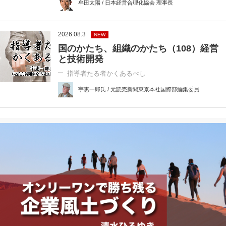
牟田太陽 / 日本経営合理化協会 理事長
2026.08.3
NEW
国のかたち、組織のかたち（108）経営
と技術開発
指導者たる者かくあるべし
宇惠一郎氏 / 元読売新聞東京本社国際部編集委員