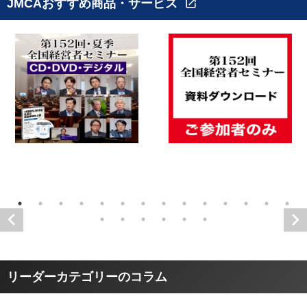
JMCAおすすめ商品・サービス
open_in_new
リーダーカテゴリーのコラム