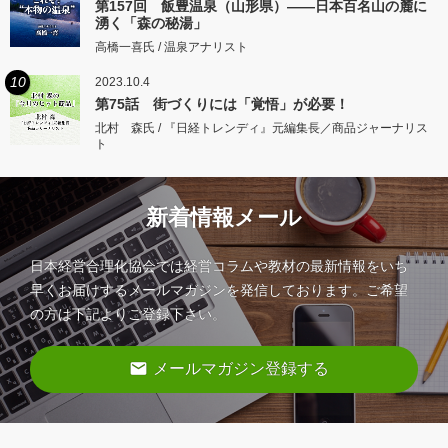
第157回 飯豊温泉（山形県）――日本百名山の麓に
湧く「森の秘湯」
高橋一喜氏 / 温泉アナリスト
10
2023.10.4
第75話 街づくりには「覚悟」が必要！
北村 森氏 / 『日経トレンディ』元編集長／商品ジャーナリス
ト
新着情報メール
日本経営合理化協会では経営コラムや教材の最新情報をいち
早くお届けするメールマガジンを発信しております。ご希望
の方は下記よりご登録下さい。
email
メールマガジン登録する