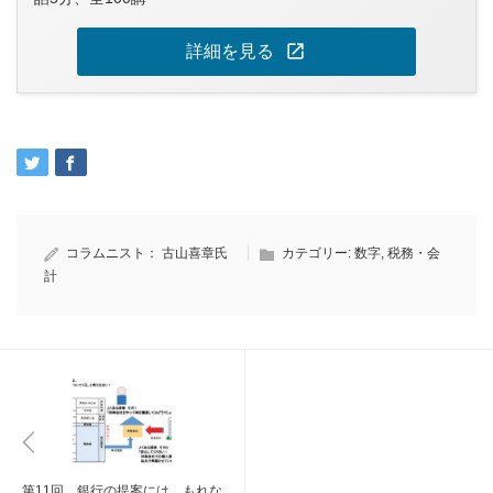
open_in_new
詳細を見る
コラムニスト：
古山喜章氏
カテゴリー:
数字
,
税務・会
計
第11回 銀行の提案には、もれな