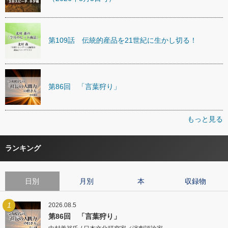
第109話 伝統的産品を21世紀に生かし切る！
第86回 「言葉狩り」
もっと見る
ランキング
日別
月別
本
収録物
1
2026.08.5
第86回 「言葉狩り」