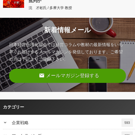
批判か
沈 才彬氏 / 多摩大学 教授
新着情報メール
日本経営合理化協会では経営コラムや教材の最新情報をいち
早くお届けするメールマガジンを発信しております。ご希望
の方は下記よりご登録下さい。
email
メールマガジン登録する
カテゴリー
keyboard_arrow_down
企業戦略
593