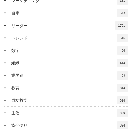
keyboard_arrow_down
マーケティング
151
keyboard_arrow_down
資産
673
keyboard_arrow_down
リーダー
1701
keyboard_arrow_down
トレンド
516
keyboard_arrow_down
数字
406
keyboard_arrow_down
組織
414
keyboard_arrow_down
業界別
489
keyboard_arrow_down
教育
814
keyboard_arrow_down
成功哲学
318
keyboard_arrow_down
生活
809
keyboard_arrow_down
協会便り
394