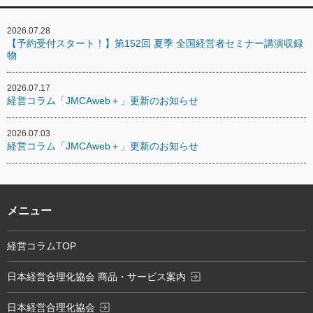
2026.07.28
【予約受付スタート！】第152回 夏季 全国経営者セミナー講演収録
物
2026.07.17
経営コラム「JMCAweb＋」更新のお知らせ
2026.07.03
経営コラム「JMCAweb＋」更新のお知らせ
メニュー
経営コラムTOP
exit_to_app
日本経営合理化協会 商品・サービス案内
exit_to_app
日本経営合理化協会