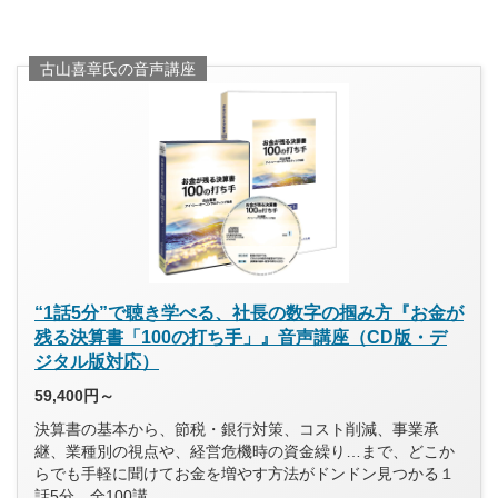
古山喜章氏の音声講座
“1話5分”で聴き学べる、社長の数字の掴み方『お金が
残る決算書「100の打ち手」』音声講座（CD版・デ
ジタル版対応）
59,400円～
決算書の基本から、節税・銀行対策、コスト削減、事業承
継、業種別の視点や、経営危機時の資金繰り…まで、どこか
らでも手軽に聞けてお金を増やす方法がドンドン見つかる１
話5分、全100講