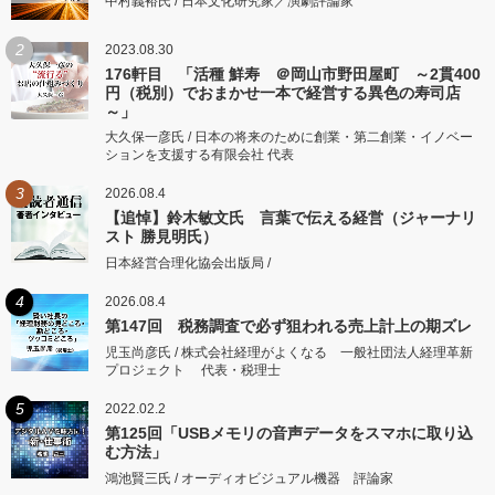
中村義裕氏 / 日本文化研究家／演劇評論家
2
2023.08.30
176軒目 「活種 鮮寿 ＠岡山市野田屋町 ～2貫400
円（税別）でおまかせ一本で経営する異色の寿司店
～」
大久保一彦氏 / 日本の将来のために創業・第二創業・イノベー
ションを支援する有限会社 代表
3
2026.08.4
【追悼】鈴木敏文氏 言葉で伝える経営（ジャーナリ
スト 勝見明氏）
日本経営合理化協会出版局 /
4
2026.08.4
第147回 税務調査で必ず狙われる売上計上の期ズレ
児玉尚彦氏 / 株式会社経理がよくなる 一般社団法人経理革新
プロジェクト 代表・税理士
5
2022.02.2
第125回「USBメモリの音声データをスマホに取り込
む方法」
鴻池賢三氏 / オーディオビジュアル機器 評論家