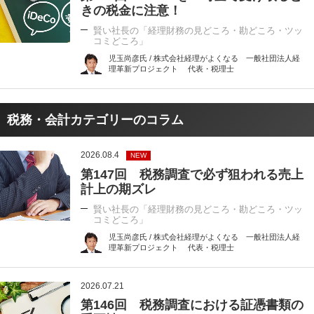
きの税金に注意！
賢い社長の「経理財務の見どころ・勘どころ・ツッ
コミどころ」
児玉尚彦氏 / 株式会社経理がよくなる 一般社団法人経
理革新プロジェクト 代表・税理士
税務・会計カテゴリーのコラム
2026.08.4
NEW
第147回 税務調査で必ず狙われる売上
計上の期ズレ
賢い社長の「経理財務の見どころ・勘どころ・ツッ
コミどころ」
児玉尚彦氏 / 株式会社経理がよくなる 一般社団法人経
理革新プロジェクト 代表・税理士
2026.07.21
第146回 税務調査における証憑書類の