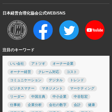
日本経営合理化協会
公式WEB/SNS
注目のキーワード
いい会社
アトツギ
オーナー企業
オーナー経営
クレーム対応
コスト
コミュニケーション
デジタル
トレンド
ビジネスマナー
マネジメント
マーケティング
リーダー
中国古典
中小企業
中谷彰宏
仕事術
企業分析
会社の数字
会計
健康