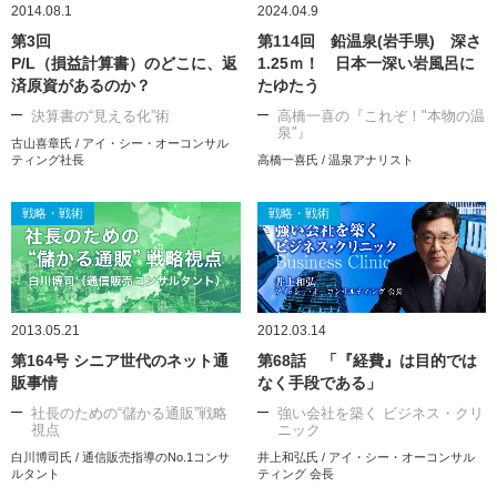
2014.08.1
2024.04.9
第3回
第114回 鉛温泉(岩手県) 深さ
P/L（損益計算書）のどこに、返
1.25ｍ！ 日本一深い岩風呂に
済原資があるのか？
たゆたう
決算書の“見える化”術
高橋一喜の『これぞ！"本物の温
泉"』
古山喜章氏 / アイ・シー・オーコンサル
ティング社長
高橋一喜氏 / 温泉アナリスト
戦略・戦術
戦略・戦術
2013.05.21
2012.03.14
第164号 シニア世代のネット通
第68話 「『経費』は目的では
販事情
なく手段である」
社長のための“儲かる通販”戦略
強い会社を築く ビジネス・クリ
視点
ニック
白川博司氏 / 通信販売指導のNo.1コンサ
井上和弘氏 / アイ・シー・オーコンサル
ルタント
ティング 会長