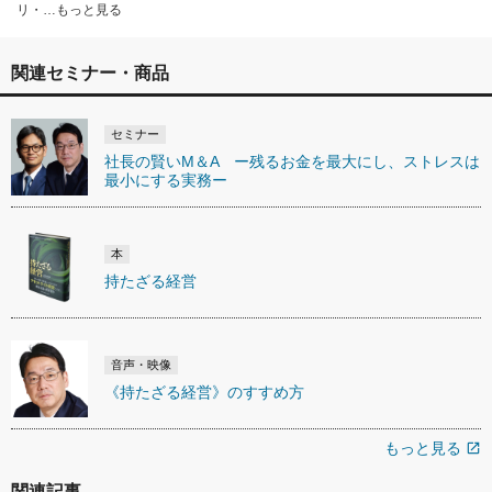
リ・…もっと見る
関連セミナー・商品
セミナー
社長の賢いM＆A ー残るお金を最大にし、ストレスは
最小にする実務ー
本
持たざる経営
音声・映像
《持たざる経営》のすすめ方
もっと見る
open_in_new
関連記事