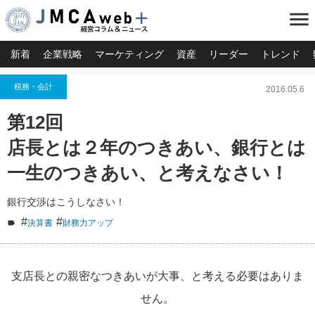
menu
新着
企業戦略
マーケティング
資産
リーダー
トレンド
税務・会計
2016.05.6
第12回
店長とは２年のつきあい、銀行とは
一生のつきあい、と考えなさい！
銀行交渉はこうしなさい！
#
#
決算書
財務力アップ
支店長との親密なつきあいが大事、と考える必要はありま
せん。