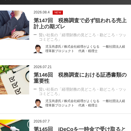
2026.08.4
NEW
第147回 税務調査で必ず狙われる売上
計上の期ズレ
賢い社長の「経理財務の見どころ・勘どころ・ツッ
コミどころ」
児玉尚彦氏 / 株式会社経理がよくなる 一般社団法人経
理革新プロジェクト 代表・税理士
2026.07.21
第146回 税務調査における証憑書類の
重要性
賢い社長の「経理財務の見どころ・勘どころ・ツッ
コミどころ」
児玉尚彦氏 / 株式会社経理がよくなる 一般社団法人経
理革新プロジェクト 代表・税理士
2026.07.7
第145回 iDeCoを一時金で受け取ると