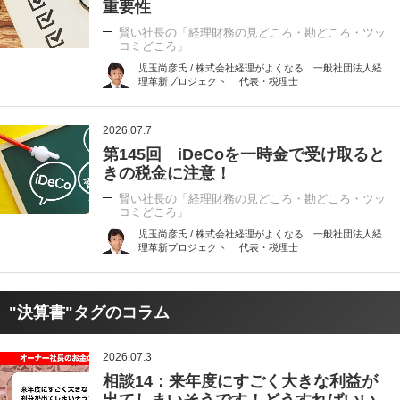
重要性
賢い社長の「経理財務の見どころ・勘どころ・ツッ
コミどころ」
児玉尚彦氏 / 株式会社経理がよくなる 一般社団法人経
理革新プロジェクト 代表・税理士
2026.07.7
第145回 iDeCoを一時金で受け取ると
きの税金に注意！
賢い社長の「経理財務の見どころ・勘どころ・ツッ
コミどころ」
児玉尚彦氏 / 株式会社経理がよくなる 一般社団法人経
理革新プロジェクト 代表・税理士
"決算書"タグのコラム
2026.07.3
相談14：来年度にすごく大きな利益が