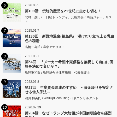
6
2026.08.5
第109話 伝統的産品を21世紀に生かし切る！
北村 森氏 / 『日経トレンディ』元編集長／商品ジャーナリス
ト
7
2025.01.7
第130回 新野地温泉(福島県) 湯けむり立ち上る乳白
色の秘湯
高橋一喜氏 / 温泉アナリスト
8
2021.05.11
第54回 『メーカー希望小売価格を無視して自由に価
格を決めて良いか？』
鳥飼重和氏 / 鳥飼総合法律事務所 代表弁護士
9
2022.06.8
第27回 年度資金調達のすすめ ～資金繰りを安定さ
せる借入手法～
湧川 博英氏 / WellUpConsulting 代表コンサルタント
10
2026.07.29
第204話 なぜトランプ大統領が中国崩壊論者を痛烈