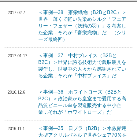
＜事例―38 齋栄織物（B2BとB2C）＞
2017.02.7
世界一薄くて軽い先染めシルク「フェア
リー・フェザー（妖精の羽）」を考案し
た企業…それが「齋栄織物」だ （シリ
ーズ最終回）
＜事例―37 中村ブレイス（B2Bと
2017.01.17
B2C）＞世界に誇る技術力で義肢装具を
製作し、世界中の人々から感謝されてい
る企業…それが「中村ブレイス」だ
＜事例―36 ホワイトローズ（B2Bと
2016.12.6
B2C）＞政治家から皇室まで愛用する高
品質ビニール傘を製造販売する中小企
業…それが「ホワイトローズ」だ
＜事例―35 日プラ（B2B）＞水族館用
2016.11.1
大型アクリルパネルで世界シェア70％を