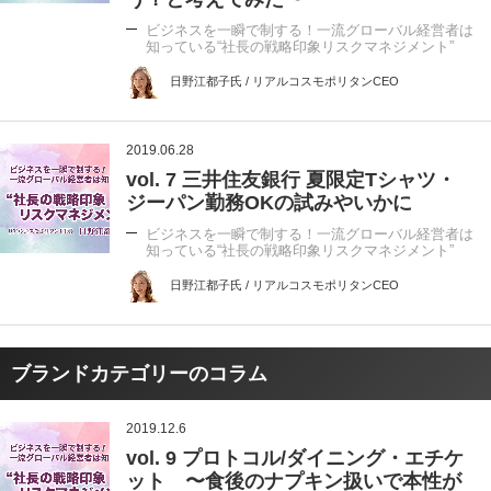
ビジネスを一瞬で制する！一流グローバル経営者は
知っている“社長の戦略印象リスクマネジメント”
日野江都子氏 / リアルコスモポリタンCEO
2019.06.28
vol. 7 三井住友銀行 夏限定Tシャツ・
ジーパン勤務OKの試みやいかに
ビジネスを一瞬で制する！一流グローバル経営者は
知っている“社長の戦略印象リスクマネジメント”
日野江都子氏 / リアルコスモポリタンCEO
ブランドカテゴリーのコラム
2019.12.6
vol. 9 プロトコル/ダイニング・エチケ
ット 〜食後のナプキン扱いで本性が