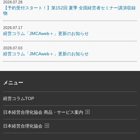
2026.07.28
【予約受付スタート！】第152回 夏季 全国経営者セミナー講演収録
物
2026.07.17
経営コラム「JMCAweb＋」更新のお知らせ
2026.07.03
経営コラム「JMCAweb＋」更新のお知らせ
メニュー
経営コラムTOP
exit_to_app
日本経営合理化協会 商品・サービス案内
exit_to_app
日本経営合理化協会