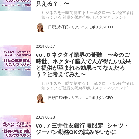
見える？！〜
ビジネスを一瞬で制する！一流グローバル経営者は
知っている“社長の戦略印象リスクマネジメント”
日野江都子氏 / リアルコスモポリタンCEO
2019.09.27
vol. 8 ネクタイ業界の苦難 〜今のご
時世、ネクタイ購入で人が得たい成果
と提供が望まれる効果ってなんだろ
う？と考えてみた〜
ビジネスを一瞬で制する！一流グローバル経営者は
知っている“社長の戦略印象リスクマネジメント”
日野江都子氏 / リアルコスモポリタンCEO
2019.06.28
vol. 7 三井住友銀行 夏限定Tシャツ・
ジーパン勤務OKの試みやいかに