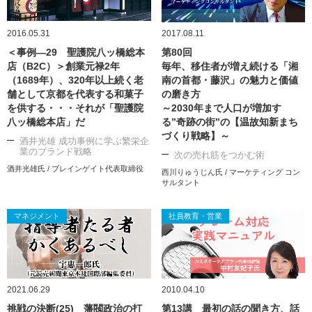
2016.05.31
2017.08.11
＜事例―29 聖護院八ッ橋総本
第80回
店（B2C）＞創業元禄2年
毎年、移住者が増え続ける「湘
（1689年）、320年以上続く老
南の首都・藤沢」の魅力と価値
舗として京都を代表する和菓子
の磨き方
を供する・・・それが「聖護院
～2030年まで人口が増加す
八ッ橋総本店」だ
る”奇跡の街”の【温故知新まち
づくり戦略】～
酒井光雄 成功事例に学ぶ繁栄企
業のブランド戦略
次の売れ筋をつかむ術
酒井光雄氏 / ブレインゲイト代表取締役
西川りゅうじん氏 / マーケティング コン
サルタント
マネジメント
社員教育・営業
2021.06.29
2010.04.10
挑戦の決断(25) 藩閥政治の打
第13講 最初の話の聞き方、話