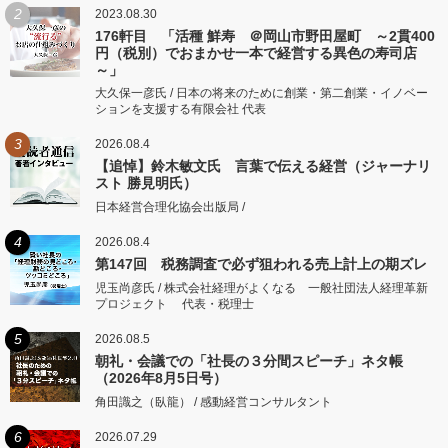
2
2023.08.30
176軒目 「活種 鮮寿 ＠岡山市野田屋町 ～2貫400
円（税別）でおまかせ一本で経営する異色の寿司店
～」
大久保一彦氏 / 日本の将来のために創業・第二創業・イノベー
ションを支援する有限会社 代表
3
2026.08.4
【追悼】鈴木敏文氏 言葉で伝える経営（ジャーナリ
スト 勝見明氏）
日本経営合理化協会出版局 /
4
2026.08.4
第147回 税務調査で必ず狙われる売上計上の期ズレ
児玉尚彦氏 / 株式会社経理がよくなる 一般社団法人経理革新
プロジェクト 代表・税理士
5
2026.08.5
朝礼・会議での「社長の３分間スピーチ」ネタ帳
（2026年8月5日号）
角田識之（臥龍） / 感動経営コンサルタント
6
2026.07.29