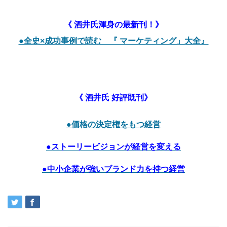
《 酒井氏渾身の最新刊！》
●全史×成功事例で読む 『 マーケティング」大全』
《 酒井氏 好評既刊》
●価格の決定権をもつ経営
●ストーリービジョンが経営を変える
●中小企業が強いブランド力を持つ経営