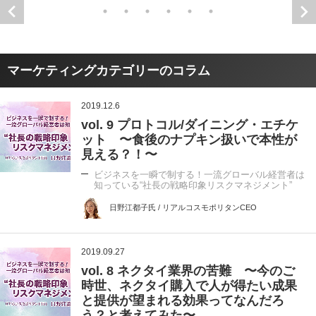
マーケティングカテゴリーのコラム
2019.12.6
vol. 9 プロトコル/ダイニング・エチケ
ット 〜食後のナプキン扱いで本性が
見える？！〜
ビジネスを一瞬で制する！一流グローバル経営者は
知っている“社長の戦略印象リスクマネジメント”
日野江都子氏 / リアルコスモポリタンCEO
2019.09.27
vol. 8 ネクタイ業界の苦難 〜今のご
時世、ネクタイ購入で人が得たい成果
と提供が望まれる効果ってなんだろ
う？と考えてみた〜