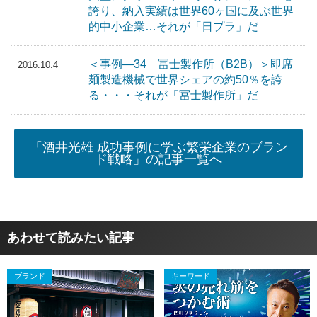
誇り、納入実績は世界60ヶ国に及ぶ世界
的中小企業…それが「日プラ」だ
＜事例―34 冨士製作所（B2B）＞即席
2016.10.4
麺製造機械で世界シェアの約50％を誇
る・・・それが「冨士製作所」だ
「酒井光雄 成功事例に学ぶ繁栄企業のブラン
ド戦略」の記事一覧へ
あわせて読みたい記事
ブランド
キーワード