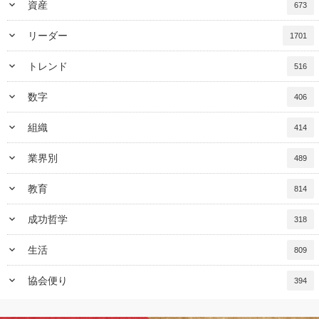
keyboard_arrow_down
資産
673
keyboard_arrow_down
リーダー
1701
keyboard_arrow_down
トレンド
516
keyboard_arrow_down
数字
406
keyboard_arrow_down
組織
414
keyboard_arrow_down
業界別
489
keyboard_arrow_down
教育
814
keyboard_arrow_down
成功哲学
318
keyboard_arrow_down
生活
809
keyboard_arrow_down
協会便り
394