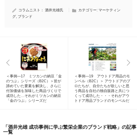
コラムニスト：
酒井光雄氏
カテゴリー:
マーケティン
グ
,
ブランド
＜事例―17 ミツカンの納豆「金
＜事例―19 アウトドア用品のモ
のつぶ」シリーズ（B2C）＞皆が
ンベル（B2C）＞ アウトドアのプ
諦めていた要素を解決し、さらに
ロたちが、自分たちが欲しいと思
付加価値を加味した商品づくりで
う商品を自社の独自販路と共につ
成功した…それがミツカンの納豆
くって成功した・・・それがアウ
「金のつぶ」シリーズだ
トドア用品ブランドのモンベルだ
「酒井光雄 成功事例に学ぶ繁栄企業のブランド戦略」の記事
一覧