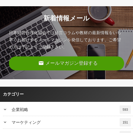
新着情報メール
日本経営合理化協会では経営コラムや教材の最新情報をいち
早くお届けするメールマガジンを発信しております。ご希望
の方は下記よりご登録下さい。
email
メールマガジン登録する
カテゴリー
keyboard_arrow_down
企業戦略
593
keyboard_arrow_down
マーケティング
151