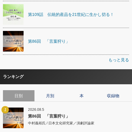
第109話 伝統的産品を21世紀に生かし切る！
第86回 「言葉狩り」
もっと見る
ランキング
日別
月別
本
収録物
1
2026.08.5
第86回 「言葉狩り」
中村義裕氏 / 日本文化研究家／演劇評論家