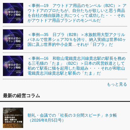
＜事例―19 アウトドア用品のモンベル（B2C）＞ ア
ウトドアのプロたちが、自分たちが欲しいと思う商品
を自社の独自販路と共につくって成功した・・・それ
がアウトドア用品ブランドのモンベルだ
＜事例―35 日プラ（B2B）＞水族館用大型アクリル
パネルで世界シェア70％を誇り、納入実績は世界60ヶ
国に及ぶ世界的中小企業…それが「日プラ」だ
＜事例―16 和歌山電鐵貴志川線貴志駅の駅長を務め
る三毛猫の「たま」（B2C）＞日本の民営鉄道として
初めて駅長に猫を起用した取組み・・・それが和歌山
電鐵貴志川線貴志駅と駅長の「たま」だ
もっと見る
最新の経営コラム
朝礼・会議での「社長の３分間スピーチ」ネタ帳
（2026年8月5日号）