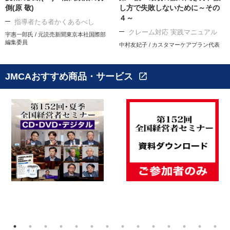
倒(原 敬)
し方で失敗しないために～その
４～
指導者たる者かくあるべし
クレーム対応 実践マニュアル
宇惠一郎氏 / 元読売新聞東京本社国際部
編集委員
中村友妃子 / カスタマーケアプラン代表
JMCAおすすめ商品・サービス
open_in_new