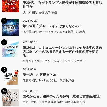
第204話 なぜトランプ大統領が中国崩壊論者を痛烈
批判か
沈 才彬氏 / 多摩大学 教授
7
2026.02.27
第174回「ブルーレイ」は無くなるの？
鴻池賢三氏 / オーディオビジュアル機器 評論家
8
2026.04.10
第196回 コミュニケーション上手になる仕事の進め
方120『相手の立場で考える一言が仕事の質を変え
る』
松尾友子 / コミュニケーションインストラクター
9
2018.05.9
第一話 お客視点とは！
佐藤元相氏 / NNA株式会社 代表取締役
10
2025.05.13
国のかたち、組織のかたち(46) 政治と官僚組織(上)
宇惠一郎氏 / 元読売新聞東京本社国際部編集委員