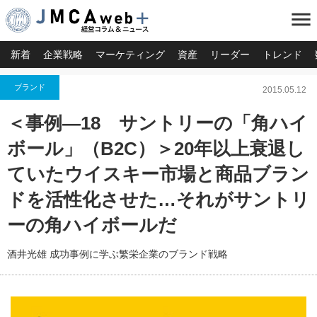
menu
新着
企業戦略
マーケティング
資産
リーダー
トレンド
ブランド
2015.05.12
＜事例―18 サントリーの「角ハイ
ボール」（B2C）＞20年以上衰退し
ていたウイスキー市場と商品ブラン
ドを活性化させた…それがサントリ
ーの角ハイボールだ
酒井光雄 成功事例に学ぶ繁栄企業のブランド戦略