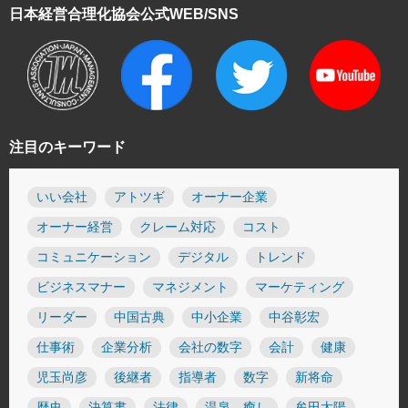
日本経営合理化協会
公式WEB/SNS
注目のキーワード
いい会社
アトツギ
オーナー企業
オーナー経営
クレーム対応
コスト
コミュニケーション
デジタル
トレンド
ビジネスマナー
マネジメント
マーケティング
リーダー
中国古典
中小企業
中谷彰宏
仕事術
企業分析
会社の数字
会計
健康
児玉尚彦
後継者
指導者
数字
新将命
歴史
決算書
法律
温泉 癒し
牟田太陽