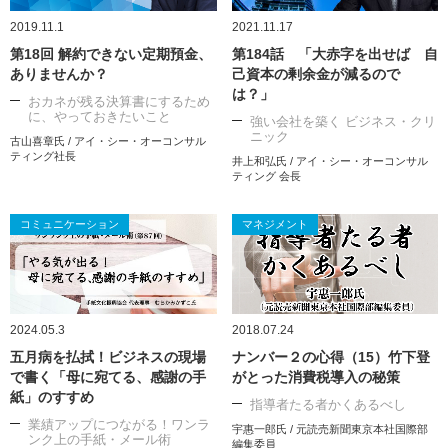
2019.11.1
2021.11.17
第18回 解約できない定期預金、
第184話 「大赤字を出せば 自
ありませんか？
己資本の剰余金が減るので
は？」
おカネが残る決算書にするため
に、やっておきたいこと
強い会社を築く ビジネス・クリ
ニック
古山喜章氏 / アイ・シー・オーコンサル
ティング社長
井上和弘氏 / アイ・シー・オーコンサル
ティング 会長
コミュニケーション
マネジメント
2024.05.3
2018.07.24
五月病を払拭！ビジネスの現場
ナンバー２の心得（15）竹下登
で書く「母に宛てる、感謝の手
がとった消費税導入の秘策
紙」のすすめ
指導者たる者かくあるべし
業績アップにつながる！ワンラ
宇惠一郎氏 / 元読売新聞東京本社国際部
ンク上の手紙・メール術
編集委員