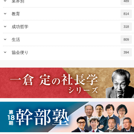
keyboard_arrow_down
業界別
489
keyboard_arrow_down
教育
814
keyboard_arrow_down
成功哲学
318
keyboard_arrow_down
生活
809
keyboard_arrow_down
協会便り
394