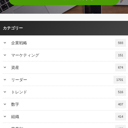
カテゴリー
keyboard_arrow_down
企業戦略
593
keyboard_arrow_down
マーケティング
151
keyboard_arrow_down
資産
674
keyboard_arrow_down
リーダー
1701
keyboard_arrow_down
トレンド
516
keyboard_arrow_down
数字
407
keyboard_arrow_down
組織
414