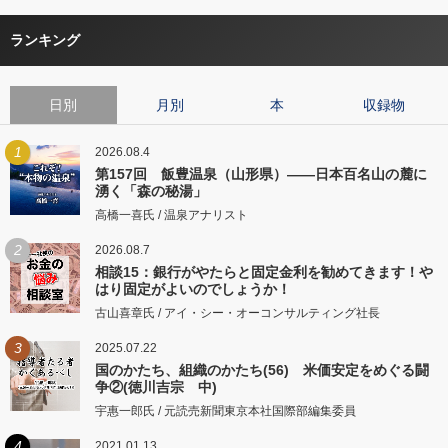
ランキング
日別
月別
本
収録物
1
2026.08.4
第157回 飯豊温泉（山形県）――日本百名山の麓に
湧く「森の秘湯」
高橋一喜氏 / 温泉アナリスト
2
2026.08.7
相談15：銀行がやたらと固定金利を勧めてきます！や
はり固定がよいのでしょうか！
古山喜章氏 / アイ・シー・オーコンサルティング社長
3
2025.07.22
国のかたち、組織のかたち(56) 米価安定をめぐる闘
争②(徳川吉宗 中)
宇惠一郎氏 / 元読売新聞東京本社国際部編集委員
4
2021.01.13