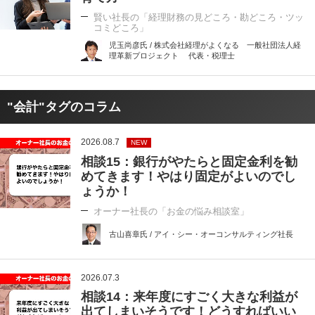
賢い社長の「経理財務の見どころ・勘どころ・ツッ
コミどころ」
児玉尚彦氏 / 株式会社経理がよくなる 一般社団法人経
理革新プロジェクト 代表・税理士
"会計"タグのコラム
2026.08.7
NEW
相談15：銀行がやたらと固定金利を勧
めてきます！やはり固定がよいのでし
ょうか！
オーナー社長の「お金の悩み相談室」
古山喜章氏 / アイ・シー・オーコンサルティング社長
2026.07.3
相談14：来年度にすごく大きな利益が
出てしまいそうです！どうすればいい