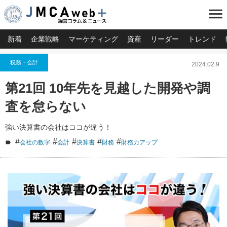
menu
新着
企業戦略
マーケティング
資産
リーダー
トレンド
税務・会計
2024.02.9
第21回 10年先を見越した開発や調
査を怠らない
強い決算書の会社はココが違う！
#
#
#
#
#
会社の数字
会計
決算書
財務
財務力アップ