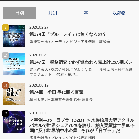
日別
月別
本
収録物
1
2026.02.27
第174回「ブルーレイ」は無くなるの？
鴻池賢三氏 / オーディオビジュアル機器 評論家
2
2026.08.4
第147回 税務調査で必ず狙われる売上計上の期ズレ
児玉尚彦氏 / 株式会社経理がよくなる 一般社団法人経理革新
プロジェクト 代表・税理士
3
2026.06.19
第74回 牟田 學に贈る言葉
牟田太陽 / 日本経営合理化協会 理事長
4
2016.11.1
＜事例―35 日プラ（B2B）＞水族館用大型アクリル
パネルで世界シェア70％を誇り、納入実績は世界60ヶ
国に及ぶ世界的中小企業...それが「日プラ」だ
酒井光雄氏 / ブレインゲイト代表取締役