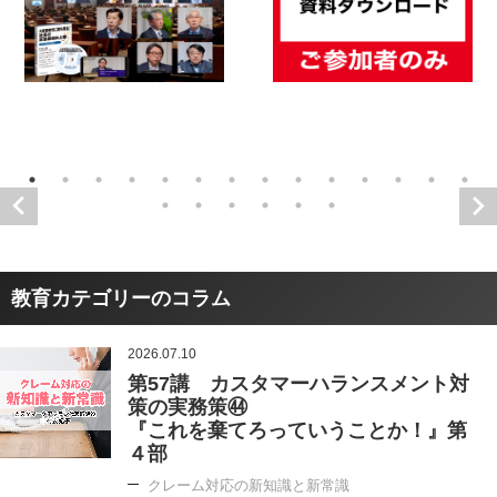
教育カテゴリーのコラム
2026.07.10
第57講 カスタマーハランスメント対
策の実務策㊹
『これを棄てろっていうことか！』第
４部
クレーム対応の新知識と新常識