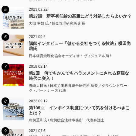
5
2023.02.22
第27話 新卒初任給の高騰にどう対処したらよいか？
大槻 幸雄 氏 / 賃金管理研究所 所長
6
2021.09.2
講師インタビュー「儲かる会社をつくる技法」横田尚
哉氏
日本経営合理化協会オーディオ・ヴィジュアル局 /
7
2018.02.14
第2回 何でもかんでもハラスメントにされる窮屈な
時代に突入！
野崎大輔氏 / 日本労働教育総合研究所 所長／グラウンドワー
ク・パートナーズ 代表
8
2023.09.12
第109回 インボイス制度について気を付けるべきこ
とは？
鳥飼重和氏 / 鳥飼総合法律事務所 代表弁護士
9
2021.07.6