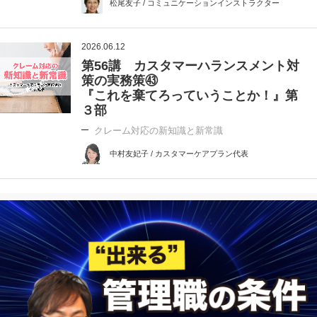
松尾友子 / コミュニケーションインストラクター
2026.06.12
第56講 カスタマーハランスメント対
策の実務策㊸
『これを棄てろっていうことか！』第
３部
クレーム対応の新知識と新常識
中村友妃子 / カスタマーケアプラン代表