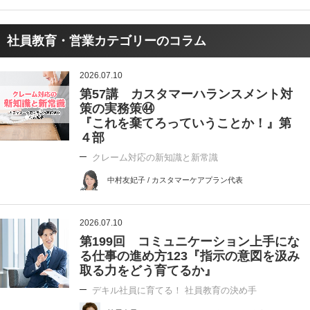
社員教育・営業カテゴリーのコラム
2026.07.10
第57講 カスタマーハランスメント対
策の実務策㊹
『これを棄てろっていうことか！』第
４部
クレーム対応の新知識と新常識
中村友妃子 / カスタマーケアプラン代表
2026.07.10
第199回 コミュニケーション上手にな
る仕事の進め方123『指示の意図を汲み
取る力をどう育てるか』
デキル社員に育てる！ 社員教育の決め手