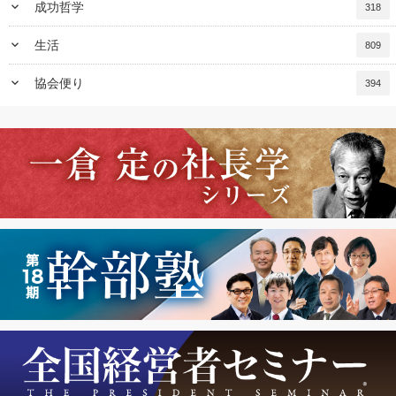
keyboard_arrow_down
成功哲学
318
keyboard_arrow_down
生活
809
keyboard_arrow_down
協会便り
394