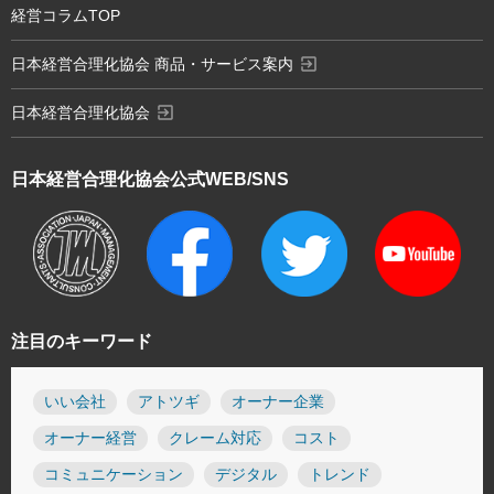
経営コラムTOP
exit_to_app
日本経営合理化協会 商品・サービス案内
exit_to_app
日本経営合理化協会
日本経営合理化協会
公式WEB/SNS
注目のキーワード
いい会社
アトツギ
オーナー企業
オーナー経営
クレーム対応
コスト
コミュニケーション
デジタル
トレンド