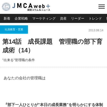
menu
新着
企業戦略
マーケティング
資産
リーダー
トレンド
社員教育・営業
2013.08.14
第14話 成長課題 管理職の部下育
成術（14）
“出来る”管理職の条件
あなたの会社の管理職は
『部下一人ひとりが“本日の成長業務”を明らかにする体制