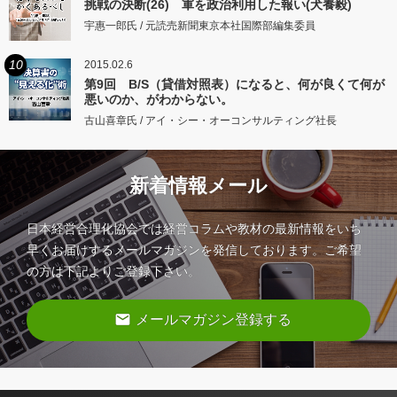
挑戦の決断(26) 軍を政治利用した報い(犬養毅)
宇惠一郎氏 / 元読売新聞東京本社国際部編集委員
10
2015.02.6
第9回 B/S（貸借対照表）になると、何が良くて何が
悪いのか、がわからない。
古山喜章氏 / アイ・シー・オーコンサルティング社長
新着情報メール
日本経営合理化協会では経営コラムや教材の最新情報をいち
早くお届けするメールマガジンを発信しております。ご希望
の方は下記よりご登録下さい。
email
メールマガジン登録する