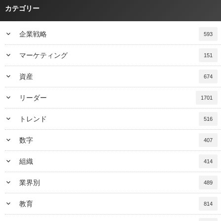
カテゴリー
keyboard_arrow_down
企業戦略
593
keyboard_arrow_down
マーケティング
151
keyboard_arrow_down
資産
674
keyboard_arrow_down
リーダー
1701
keyboard_arrow_down
トレンド
516
keyboard_arrow_down
数字
407
keyboard_arrow_down
組織
414
keyboard_arrow_down
業界別
489
keyboard_arrow_down
教育
814