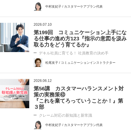
中村友妃子 / カスタマーケアプラン代表
2026.07.10
第199回 コミュニケーション上手にな
る仕事の進め方123『指示の意図を汲み
取る力をどう育てるか』
デキル社員に育てる！ 社員教育の決め手
松尾友子 / コミュニケーションインストラクター
2026.06.12
第56講 カスタマーハランスメント対
策の実務策㊸
『これを棄てろっていうことか！』第
３部
クレーム対応の新知識と新常識
中村友妃子 / カスタマーケアプラン代表