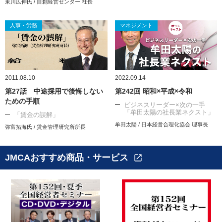
東川広伸氏 / 自創経営センター 社長
人事・労務
マネジメント
2011.08.10
2022.09.14
第27話 中途採用で後悔しない
第242回 昭和×平成×令和
ための手順
ビジネスリーダー×次の一手
「牟田太陽の社長業ネクスト」
「賃金の誤解」
牟田太陽 / 日本経営合理化協会 理事長
弥富拓海氏 / 賃金管理研究所所長
JMCAおすすめ商品・サービス
open_in_new