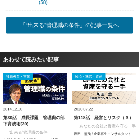
(58)
「“出来る”管理職の条件」の記事一覧へ
あわせて読みたい記事
社員教育・営業
経済・株式・資産
2014.12.10
2020.07.22
第30話 成長課題 管理職の部
第118話 経営とリスク（３）
下育成術(30)
あなたの会社と資産を守る一手
“出来る”管理職の条件
坂田 薫氏 / 企業再生コンサルタント