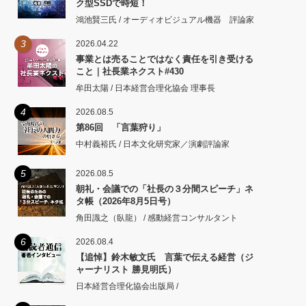
ク型SSDで時短！
鴻池賢三氏 / オーディオビジュアル機器 評論家
3
2026.04.22
事業とは売ることではなく責任を引き受ける
こと｜社長業ネクスト#430
牟田太陽 / 日本経営合理化協会 理事長
4
2026.08.5
第86回 「言葉狩り」
中村義裕氏 / 日本文化研究家／演劇評論家
5
2026.08.5
朝礼・会議での「社長の３分間スピーチ」ネ
タ帳（2026年8月5日号）
角田識之（臥龍） / 感動経営コンサルタント
6
2026.08.4
【追悼】鈴木敏文氏 言葉で伝える経営（ジ
ャーナリスト 勝見明氏）
日本経営合理化協会出版局 /