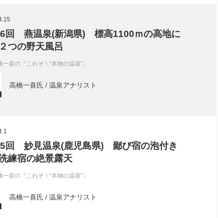
社長のための“全員営業”(30
腕をつくる 人と組織を動かす(200)
銀行交渉はこうしなさい！(12)
高橋一
4.15
行動科学マネジメント(5)
の社長のビジョン実現道場(10)
36回 燕温泉(新潟県) 標高1100ｍの高地に
２つの野天風呂
橋一喜の『これぞ！"本物の温泉"』
高橋一喜氏 / 温泉アナリスト
4.1
35回 妙見温泉(鹿児島県) 鄙び宿の泡付き
洗練宿の絶景露天
橋一喜の『これぞ！"本物の温泉"』
高橋一喜氏 / 温泉アナリスト