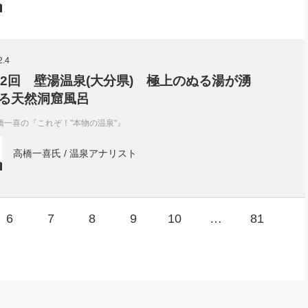
2.4
32回 壁湯温泉(大分県) 極上のぬる湯が湧
る天然洞窟風呂
橋一喜の『これぞ！"本物の温泉"』
高橋一喜氏 / 温泉アナリスト
6
7
8
9
10
…
81