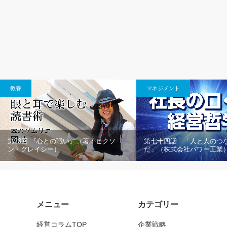
教養
マネジメント
第23回 『心との戦い』（著：ヒクソ
第七十四話 「人と人のつ
ン・グレイシー）
だ」（株式会社パワー工業
メニュー
カテゴリー
経営コラムTOP
企業戦略