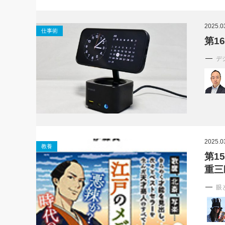
2025.0
仕事術
第1
デ
2025.0
教養
第1
重三
眼