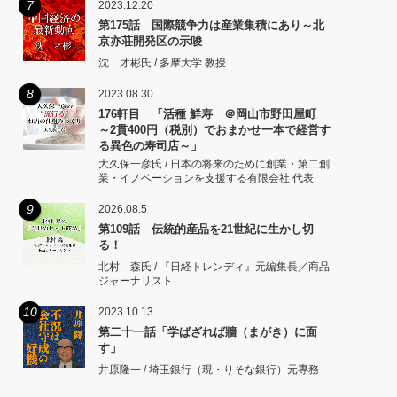
7
2023.12.20
第175話 国際競争力は産業集積にあり～北
京亦荘開発区の示唆
沈 才彬氏 / 多摩大学 教授
8
2023.08.30
176軒目 「活種 鮮寿 ＠岡山市野田屋町
～2貫400円（税別）でおまかせ一本で経営す
る異色の寿司店～」
大久保一彦氏 / 日本の将来のために創業・第二創
業・イノベーションを支援する有限会社 代表
9
2026.08.5
第109話 伝統的産品を21世紀に生かし切
る！
北村 森氏 / 『日経トレンディ』元編集長／商品
ジャーナリスト
10
2023.10.13
第二十一話「学ばざれば牆（まがき）に面
す」
井原隆一 / 埼玉銀行（現・りそな銀行）元専務