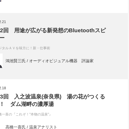
2.21
62回 用途が広がる新発想のBluetoothスピ
ー
ジタルＡＶを味方に！新・仕事術
鴻池賢三氏 / オーディオビジュアル機器 評論家
2.18
33回 入之波温泉(奈良県) 湯の花がつくる
！ ダム湖畔の濃厚湯
橋一喜の『これぞ！"本物の温泉"』
高橋一喜氏 / 温泉アナリスト