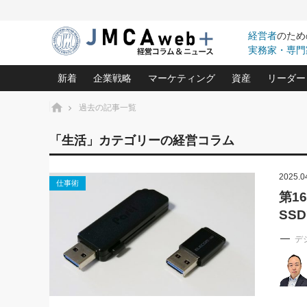
経営者
のため
実務家・専門
新着
企業戦略
マーケティング
資産
リーダー
ホーム
過去の記事一覧
中小企業の「１位づくり」戦略(96)
ネット戦略成功の秘訣 圧倒的に儲か
あなたの会社と資
オンリ
「生活」カテゴリーの経営コラム
利益を最大化する「業務改善」横田尚哉氏(5)
ビジネスを一瞬で制する！一流グロ
どうなる金融業界
ビジネ
る“社長の戦略印象リスクマネジメント
(446)
2025.0
強い会社を築く ビジネス・クリニック(240)
中国経済の最新動
仕事術
ロングセラーの玉手箱(9)
ピョー
2026.08.5
第1
日本レーザー「人を大切にしながら利益を上げ
事業承継の前に
第109話 伝統的産品を21世
SS
(3)
大復活＆快進撃！ユニバーサルスタ
きたいコト(12)
指導者た
に生かし切る！
は(5)
武器としてのM&A入門(3)
会社と社長のため
朝礼・
デ
2026.08.5
最高の自分を表現する 成功イメージ戦
社長のための“儲かる通販”戦略視点(151)
深読み企業分析(1
楠木建の
朝礼・会議での「社長の３分間
スピーチ」ネタ帳（2026年8月5
酒井光雄 成功事例に学ぶ繁栄企業の
日号）
継続経営 百話百行(85)
次もあ
野田久美子 香港ビジネス成功法(10)
社長の口