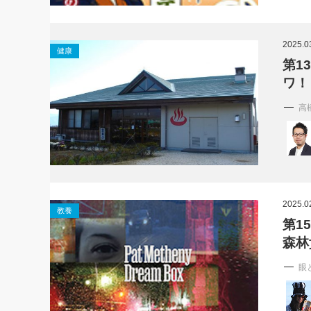
2025.0
健康
第1
ワ！
高
2025.0
教養
第1
森林
眼