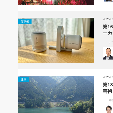
2025.0
仕事術
第1
ーカ
デ
2025.0
健康
第1
芸術
高