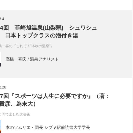
3.4
34回 韮崎旭温泉(山梨県) シュワシュ
 日本トップクラスの泡付き湯
橋一喜の『これぞ！"本物の温泉"』
高橋一喜氏 / 温泉アナリスト
2.28
57回『スポーツは人生に必要ですか』（著：
貴彦、為末大）
と耳で楽しむ読書術
本のソムリエ・団長 シブヤ駅前読書大学学長