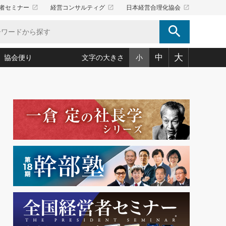
launch
launch
launch
者セミナー
経営コンサルティグ
日本経営合理化協会
search
大
中
協会便り
文字の大きさ
小
5)
況は会社守成の好機(38)
ころ心平の ──社長のための「か・ら・だマネジメント」
「愛読者通信」著者インタビュー(44)
34)
思われる 気配りの達人(127)
人間力の磨き方」(86)
ビジネス見聞録 経営ニュース(100)
タルＡＶを味方に！新・仕事術(180)
0)
り(210)
(92)
え 東洋思想に学ぶ経営学(132)
作間信司の経営無形庵(けいえいむぎょうあん)(166)
ー脳の鍛え方(32)
もっとみる
026.08.4
)
識(57)
指導者たち」(32)
経営セミナー情報局(1)
【追悼】鈴木敏文氏 言葉で伝
ンを楽しむ基礎レッスン(12)
える経営（ジャーナリスト 勝
ーイング経営入
教育の決め手(203)
略”(30)
繁栄への着眼点 牟田太陽(76)
見明氏）
！社長が読むべき今月の4冊(88)
て」(38)
講話を聞いて学ぼう 実学・耳学・磨く「ミミガク」のすすめ
で楽しむ読書術(162)
(7)
ランク上の手紙・メール術(100)
「氣」(30)
ミどこ
00)
スポーツ・ビジネスに学ぶ心理学(98)