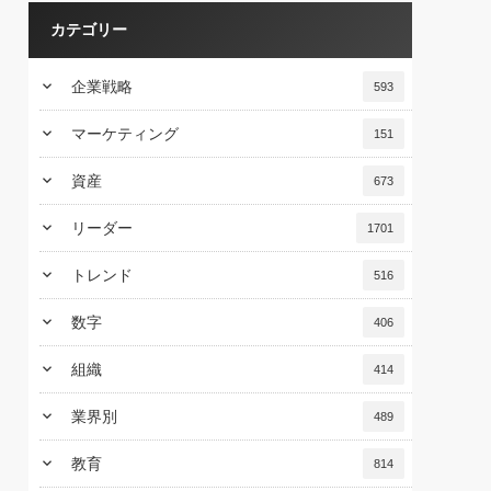
カテゴリー
keyboard_arrow_down
企業戦略
593
keyboard_arrow_down
マーケティング
151
keyboard_arrow_down
資産
673
keyboard_arrow_down
リーダー
1701
keyboard_arrow_down
トレンド
516
keyboard_arrow_down
数字
406
keyboard_arrow_down
組織
414
keyboard_arrow_down
業界別
489
keyboard_arrow_down
教育
814