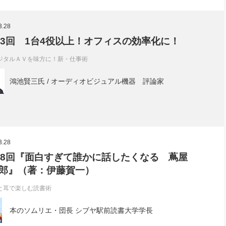
3.28
63回 1台4役以上！オフィスの効率化に！
ジタルＡＶを味方に！新・仕事術
鴻池賢三氏 / オーディオビジュアル機器 評論家
3.28
58回『面白すぎて誰かに話したくなる 蔦屋
郎』（著：伊藤賀一）
と耳で楽しむ読書術
本のソムリエ・団長 シブヤ駅前読書大学学長