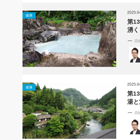
社長の右
2025.0
健康
酒井英之
第1
湧く
高
2025.0
健康
第1
湯と
高