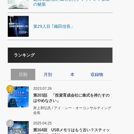
の秘策
第29人目 ｢織田信長」
ランキング
日別
月別
本
収録物
1
2023.07.26
第203話 「投資育成会社に株式を持たすの
はやめなさい」
井上和弘氏 / アイ・シー・オーコンサルティング
会長
2
2025.04.25
第164回 USBメモリはもう古い？スティッ