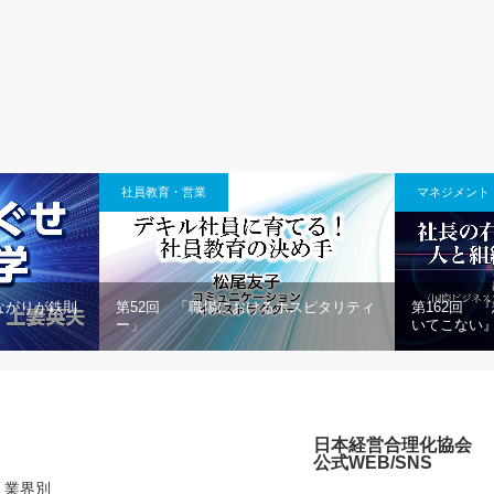
社員教育・営業
マネジメント
ながりが鉄則
第52回 「職場におけるホスピタリティ
第162回 
）
ー」
いてこない
日本経営合理化協会
公式WEB/SNS
業界別