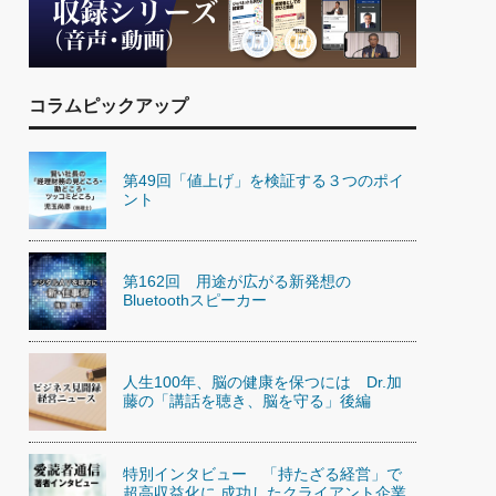
)
喜の『これぞ！"本物の温泉"』(157)
コラムピックアップ
第49回「値上げ」を検証する３つのポイ
ント
第162回 用途が広がる新発想の
Bluetoothスピーカー
人生100年、脳の健康を保つには Dr.加
藤の「講話を聴き、脳を守る」後編
特別インタビュー 「持たざる経営」で
超高収益化に 成功したクライアント企業