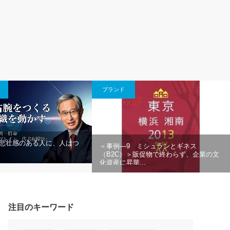
ブランド
『悲壮感のある人に、人はつ
＜事例―9 ミシュランとギネス
』
（B2C）＞販促物で終わらず、企業の文
化資産に昇華...
注目のキーワード