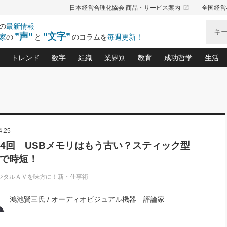
launch
日本経営合理化協会 商品・サービス案内
全国経営
の
最新情報
”声”
”文字”
家
の
と
のコラムを
毎週更新！
トレンド
数字
組織
業界別
教育
成功哲学
生活
る仕組みづくり講座(12)
産を守る一手(171)
ーワンで勝ち残る企業風土づくり(54)
《ニューヨーク発》ビジネスリーダーの先読み: 最新トレンド
オーナー社長の「お金の悩み相談室」(14)
「賃金の誤解」(135)
なぜ、トヨタ式で会社が伸びるのか？(
“出来る”管理職の条件(62)
中国哲学に学ぶ 不
おの
と戦略拠点(9)
(50)
ーバル経営者は知ってい
(39)
スリーダー×次の一手「牟田太陽の社長業ネクスト」
おカネが残る決算書にするために、やっておきたいこと(
中小企業の新たな法律リスク(178)
売れる住宅を創る 100の視点(100)
あなただからお願いしたいと
令和時代の「社長の
”(9)
「社長の繁盛トレンド通信」(90)
デジ
4.25
向(204)
会社を守り抜くための緊急対策(100)
職場の生産性を下げるハラスメントの予防策(1
大久保一彦の“流行る”お店の仕組みづく
クレーム対応 実践マニュアル
先人の名句名言の教
トル・F・グジバチの『経営戦略の新常識』(12)
北村森の「今月のヒット商品」(109)
リーダ
2026.08.5
2026.08.5
2
64回 USBメモリはもう古い？スティック型
る経営」の極意
、決めておきたい、知っておきたい、やってお
強い決算書の会社はココが違う！(36)
賃金決定の定石(68)
柿内幸夫─社長のための現場改善(174
クレーム対応の新知識と新常
渡部昇一の「日本の
紀
第86回 「言葉狩り」
社長は「能力」の前に「資質」
Dで時短！
ジオジャパンの成功要因と
る者かくあるべし(635)
次の売れ筋をつかむ術(102)
ワイ
が大事／社長業ネクスト #445
損益分岐点を下げる、Ｐ／Ｌ不況時代の新戦略(12)
顧客・社員・社会から支持される「ウェルビ
デキル社員に育てる！ 社員
経営に活かす“十八史
の資産管理講座(95)
会議での「社長の３分間スピーチ」ネタ帳(159)
社長のメシの種 4.0(206)
門」(23)
必読
ジタルＡＶを味方に！新・仕事術
新・会計経営と実学(37)
東川鷹年の「中小企業の人育
略(77)
52)
「経営知になる考え方」(57)
眼と耳
鴻池賢三氏 / オーディオビジュアル機器 評論家
決算書の“見える化”術(12)
業績アップにつながる！ワン
ブランド戦略(39)
なたにお願いしたいと思われる「一流の仕事術」(28)
社長の
賢い社長の「経理財務の見どころ・勘どころ・ツッコ
欧米資産家に学ぶ二世教育(1
ぐせ経営哲学(100)
ろ」(149)
米国