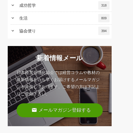
keyboard_arrow_down
成功哲学
318
keyboard_arrow_down
生活
809
keyboard_arrow_down
協会便り
394
新着情報メール
日本経営合理化協会では経営コラムや教材の
最新情報をいち早くお届けするメールマガジ
ンを発信しております。ご希望の方は下記よ
りご登録下さい。
email
メールマガジン登録する