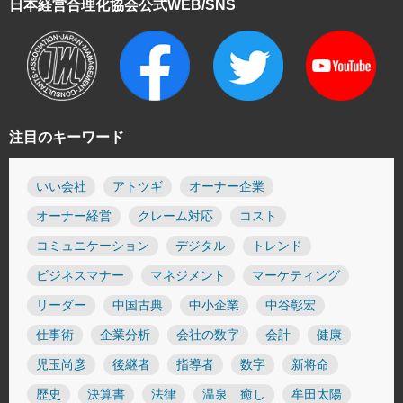
日本経営合理化協会
公式WEB/SNS
注目のキーワード
いい会社
アトツギ
オーナー企業
オーナー経営
クレーム対応
コスト
コミュニケーション
デジタル
トレンド
ビジネスマナー
マネジメント
マーケティング
リーダー
中国古典
中小企業
中谷彰宏
仕事術
企業分析
会社の数字
会計
健康
児玉尚彦
後継者
指導者
数字
新将命
歴史
決算書
法律
温泉 癒し
牟田太陽