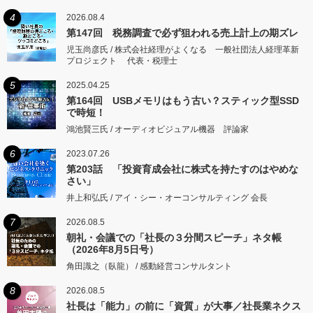
4
2026.08.4
第147回 税務調査で必ず狙われる売上計上の期ズレ
児玉尚彦氏 / 株式会社経理がよくなる 一般社団法人経理革新
プロジェクト 代表・税理士
5
2025.04.25
第164回 USBメモリはもう古い？スティック型SSD
で時短！
鴻池賢三氏 / オーディオビジュアル機器 評論家
6
2023.07.26
第203話 「投資育成会社に株式を持たすのはやめな
さい」
井上和弘氏 / アイ・シー・オーコンサルティング 会長
7
2026.08.5
朝礼・会議での「社長の３分間スピーチ」ネタ帳
（2026年8月5日号）
角田識之（臥龍） / 感動経営コンサルタント
8
2026.08.5
社長は「能力」の前に「資質」が大事／社長業ネクス