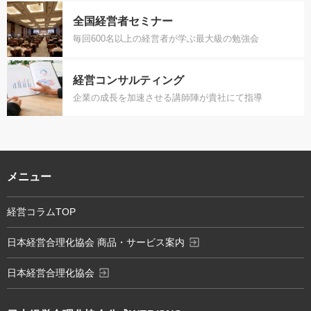
全国経営者セミナー
毎回600名以上の経営者が学ぶ最大級の勉強会
経営コンサルティング
企業の成長を加速させる講師陣が貴社にて指導
メニュー
経営コラムTOP
exit_to_app
日本経営合理化協会 商品・サービス案内
exit_to_app
日本経営合理化協会