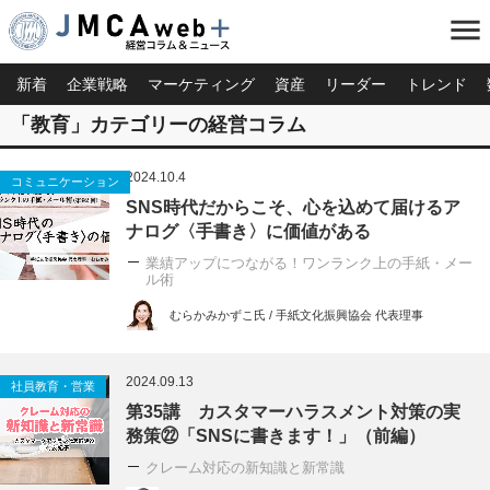
menu
新着
企業戦略
マーケティング
資産
リーダー
トレンド
「教育」カテゴリーの経営コラム
2024.10.4
コミュニケーション
SNS時代だからこそ、心を込めて届けるア
ナログ〈手書き〉に価値がある
業績アップにつながる！ワンランク上の手紙・メー
ル術
むらかみかずこ氏 / 手紙文化振興協会 代表理事
2024.09.13
社員教育・営業
第35講 カスタマーハラスメント対策の実
務策㉒「SNSに書きます！」（前編）
クレーム対応の新知識と新常識