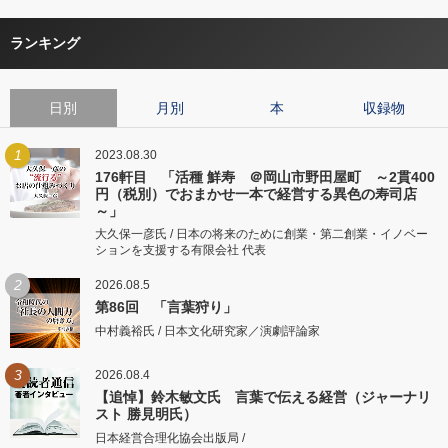
ランキング
日別
月別
本
収録物
1
2023.08.30
176軒目 「活種 鮮寿 ＠岡山市野田屋町 ～2貫400
円（税別）でおまかせ一本で経営する異色の寿司店
～」
大久保一彦氏 / 日本の将来のために創業・第二創業・イノベー
ションを支援する有限会社 代表
2
2026.08.5
第86回 「言葉狩り」
中村義裕氏 / 日本文化研究家／演劇評論家
3
2026.08.4
【追悼】鈴木敏文氏 言葉で伝える経営（ジャーナリ
スト 勝見明氏）
日本経営合理化協会出版局 /