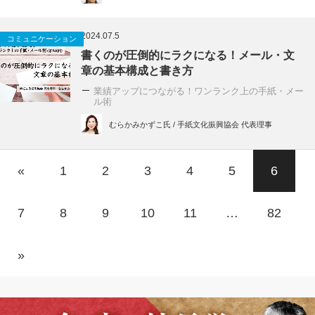
2024.07.5
コミュニケーション
書くのが圧倒的にラクになる！メール・文
章の基本構成と書き方
業績アップにつながる！ワンランク上の手紙・メー
ル術
むらかみかずこ氏 / 手紙文化振興協会 代表理事
«
1
2
3
4
5
6
7
8
9
10
11
…
82
»