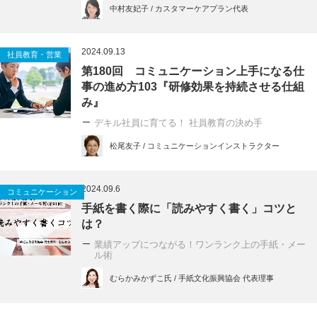
中村友妃子 / カスタマーケアプラン代表
2024.09.13
社員教育・営業
第180回 コミュニケーション上手になる仕
事の進め方103『研修効果を持続させる仕組
み』
デキル社員に育てる！ 社員教育の決め手
松尾友子 / コミュニケーションインストラクター
2024.09.6
コミュニケーション
手紙を書く際に「読みやすく書く」コツと
は？
業績アップにつながる！ワンランク上の手紙・メー
ル術
むらかみかずこ氏 / 手紙文化振興協会 代表理事