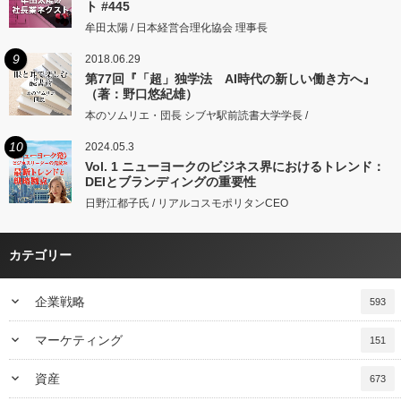
ト #445
牟田太陽 / 日本経営合理化協会 理事長
9
2018.06.29
第77回『「超」独学法 AI時代の新しい働き方へ』
（著：野口悠紀雄）
本のソムリエ・団長 シブヤ駅前読書大学学長 /
10
2024.05.3
Vol. 1 ニューヨークのビジネス界におけるトレンド：
DEIとブランディングの重要性
日野江都子氏 / リアルコスモポリタンCEO
カテゴリー
keyboard_arrow_down
企業戦略
593
keyboard_arrow_down
マーケティング
151
keyboard_arrow_down
資産
673