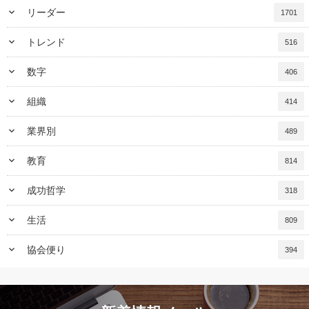
keyboard_arrow_down
リーダー
1701
keyboard_arrow_down
トレンド
516
keyboard_arrow_down
数字
406
keyboard_arrow_down
組織
414
keyboard_arrow_down
業界別
489
keyboard_arrow_down
教育
814
keyboard_arrow_down
成功哲学
318
keyboard_arrow_down
生活
809
keyboard_arrow_down
協会便り
394