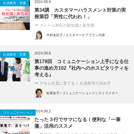
2024.08.9
社員教育・営業
第34講 カスタマーハラスメント対策の実
務策㉑「男性に代われ！」
クレーム対応の新知識と新常識
中村友妃子 / カスタマーケアプラン代表
2024.08.8
社員教育・営業
第179回 コミュニケーション上手になる仕
事の進め方102『社内へのホスピタリティを
考える』
デキル社員に育てる！ 社員教育の決め手
松尾友子 / コミュニケーションインストラクター
2024.08.2
コミュニケーション
たった３行でサマになる！便利な「一筆
箋」活用のススメ