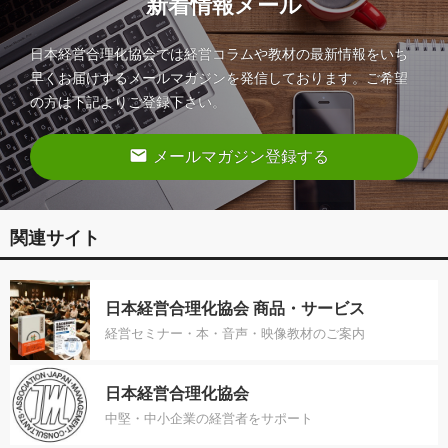
新着情報メール
日本経営合理化協会では経営コラムや教材の最新情報をいち
早くお届けするメールマガジンを発信しております。ご希望
の方は下記よりご登録下さい。
email
メールマガジン登録する
関連サイト
日本経営合理化協会 商品・サービス
経営セミナー・本・音声・映像教材のご案内
日本経営合理化協会
中堅・中小企業の経営者をサポート