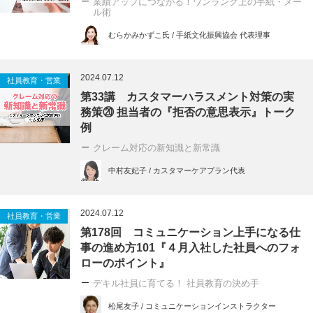
業績アップにつながる！ワンランク上の手紙・メー
ル術
むらかみかずこ氏 / 手紙文化振興協会 代表理事
2024.07.12
社員教育・営業
第33講 カスタマーハラスメント対策の実
務策⑳ 担当者の『拒否の意思表示』トーク
例
クレーム対応の新知識と新常識
中村友妃子 / カスタマーケアプラン代表
2024.07.12
社員教育・営業
第178回 コミュニケーション上手になる仕
事の進め方101『４月入社した社員へのフォ
ローのポイント』
デキル社員に育てる！ 社員教育の決め手
松尾友子 / コミュニケーションインストラクター