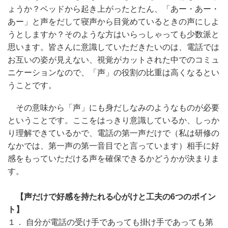
ょうか？ベッドから起き上がったとたん、「あー・あー・
あー」と声をだして寝声から目覚めているときの声にしよ
うとしますか？そのような方はいらっしゃっても少数派と
思います。皆さんに意識していただきたいのは、電話では
お互いの姿が見えない、視覚がカットされた中でのコミュ
ニケーションなので、「声」の役割の比重は高くなるとい
うことです。
その意味から「声」にも身だしなみのようなものが必要
ということです。ここをはっきり意識しているか、しっか
り理解できているかで、電話の第一声だけで（私は研修の
なかでは、第一声の第一音目でと言っています）相手に好
感をもっていただける声を確保できるかどうかが決まりま
す。
【声だけで好感を持たれる心がけと工夫の6つのポイン
ト】
１． 自分が電話の受け手であっても掛け手であっても第