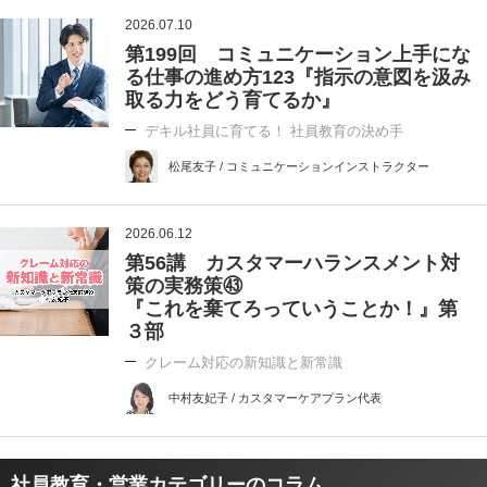
2026.07.10
第199回 コミュニケーション上手にな
る仕事の進め方123『指示の意図を汲み
取る力をどう育てるか』
デキル社員に育てる！ 社員教育の決め手
松尾友子 / コミュニケーションインストラクター
2026.06.12
第56講 カスタマーハランスメント対
策の実務策㊸
『これを棄てろっていうことか！』第
３部
クレーム対応の新知識と新常識
中村友妃子 / カスタマーケアプラン代表
社員教育・営業カテゴリーのコラム