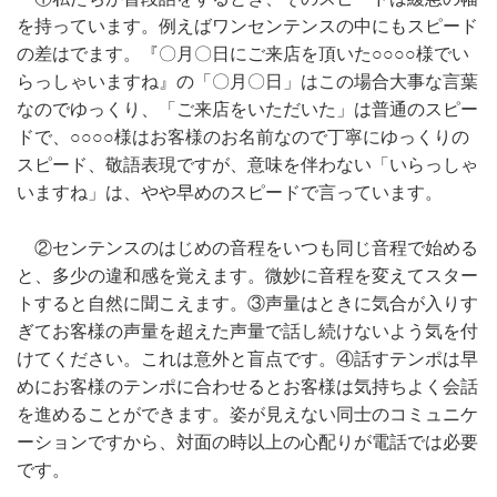
を持っています。例えばワンセンテンスの中にもスピード
の差はでます。『〇月〇日にご来店を頂いた○○○○様でい
らっしゃいますね』の「〇月〇日」はこの場合大事な言葉
なのでゆっくり、「ご来店をいただいた」は普通のスピー
ドで、○○○○様はお客様のお名前なので丁寧にゆっくりの
スピード、敬語表現ですが、意味を伴わない「いらっしゃ
いますね」は、やや早めのスピードで言っています。
②センテンスのはじめの音程をいつも同じ音程で始める
と、多少の違和感を覚えます。微妙に音程を変えてスター
トすると自然に聞こえます。③声量はときに気合が入りす
ぎてお客様の声量を超えた声量で話し続けないよう気を付
けてください。これは意外と盲点です。④話すテンポは早
めにお客様のテンポに合わせるとお客様は気持ちよく会話
を進めることができます。姿が見えない同士のコミュニケ
ーションですから、対面の時以上の心配りが電話では必要
です。