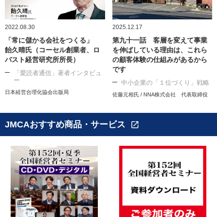
2022.08.30
2025.12.17
「常に儲かる会社をつくる」
第九十一話 客層を変えて事業
飴久晴氏（コーセル創業者、ロ
を伸ばしている理由は、これら
バスト経営研究所所長）
の顧客体験の仕組みがあるから
です
「愛読者通信」著者インタビュ
ー
中小企業の「１位づくり」戦略
日本経営合理化協会出版局
佐藤元相氏 / NNA株式会社 代表取締役
JMCAおすすめ商品・サービス
open_in_new