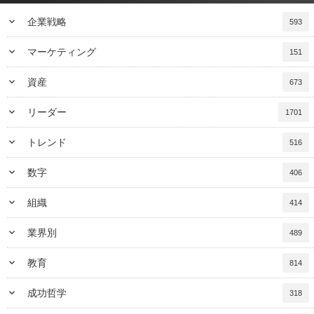
keyboard_arrow_down
企業戦略
593
keyboard_arrow_down
マーケティング
151
keyboard_arrow_down
資産
673
keyboard_arrow_down
リーダー
1701
keyboard_arrow_down
トレンド
516
keyboard_arrow_down
数字
406
keyboard_arrow_down
組織
414
keyboard_arrow_down
業界別
489
keyboard_arrow_down
教育
814
keyboard_arrow_down
成功哲学
318