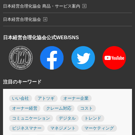
exit_to_app
日本経営合理化協会 商品・サービス案内
exit_to_app
日本経営合理化協会
日本経営合理化協会
公式WEB/SNS
注目のキーワード
いい会社
アトツギ
オーナー企業
オーナー経営
クレーム対応
コスト
コミュニケーション
デジタル
トレンド
ビジネスマナー
マネジメント
マーケティング