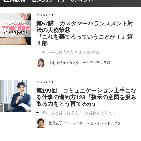
2026.07.10
第57講 カスタマーハランスメント対
策の実務策㊹
『これを棄てろっていうことか！』第
４部
クレーム対応の新知識と新常識
中村友妃子 / カスタマーケアプラン代表
2026.07.10
第199回 コミュニケーション上手にな
る仕事の進め方123『指示の意図を汲み
取る力をどう育てるか』
デキル社員に育てる！ 社員教育の決め手
松尾友子 / コミュニケーションインストラクター