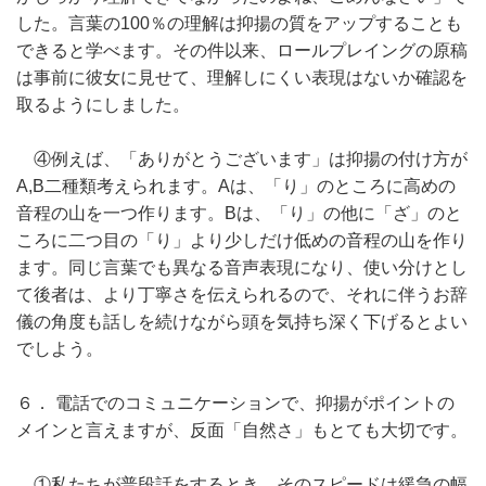
した。言葉の100％の理解は抑揚の質をアップすることも
できると学べます。その件以来、ロールプレイングの原稿
は事前に彼女に見せて、理解しにくい表現はないか確認を
取るようにしました。
④例えば、「ありがとうございます」は抑揚の付け方が
A,B二種類考えられます。Aは、「り」のところに高めの
音程の山を一つ作ります。Bは、「り」の他に「ざ」のと
ころに二つ目の「り」より少しだけ低めの音程の山を作り
ます。同じ言葉でも異なる音声表現になり、使い分けとし
て後者は、より丁寧さを伝えられるので、それに伴うお辞
儀の角度も話しを続けながら頭を気持ち深く下げるとよい
でしよう。
６． 電話でのコミュニケーションで、抑揚がポイントの
メインと言えますが、反面「自然さ」もとても大切です。
①私たちが普段話をするとき、そのスピードは緩急の幅