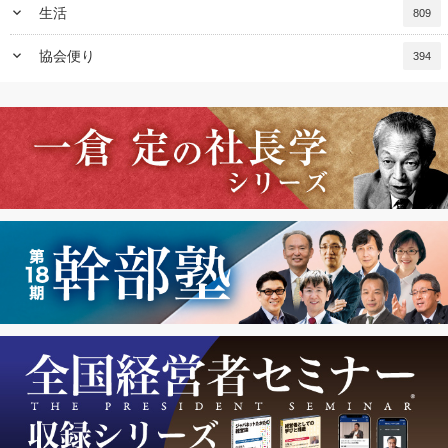
keyboard_arrow_down
生活
809
keyboard_arrow_down
協会便り
394