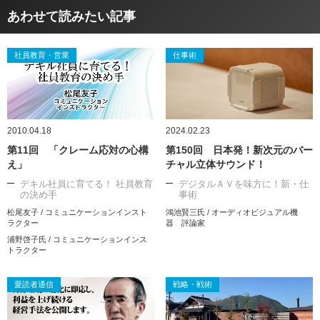
あわせて読みたい記事
社員教育・営業
仕事術
2010.04.18
2024.02.23
第11回 「クレーム応対の心構
第150回 日本発！新次元のバー
え」
チャル立体サウンド！
デキル社員に育てる！ 社員教育
デジタルＡＶを味方に！新・仕
の決め手
事術
松尾友子 / コミュニケーションインスト
鴻池賢三氏 / オーディオビジュアル機
ラクター
器 評論家
浦野啓子氏 / コミュニケーションインス
トラクター
愛読者通信
戦略・戦術