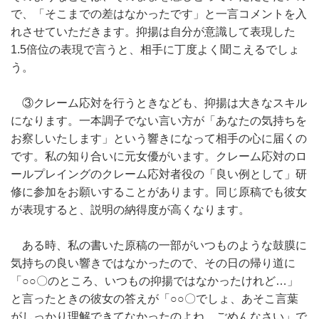
で、「そこまでの差はなかったです」と一言コメントを入
れさせていただきます。抑揚は自分が意識して表現した
1.5倍位の表現で言うと、相手に丁度よく聞こえるでしょ
う。
③クレーム応対を行うときなども、抑揚は大きなスキル
になります。一本調子でない言い方が「あなたの気持ちを
お察しいたします」という響きになって相手の心に届くの
です。私の知り合いに元女優がいます。クレーム応対のロ
ールプレイングのクレーム応対者役の「良い例として」研
修に参加をお願いすることがあります。同じ原稿でも彼女
が表現すると、説明の納得度が高くなります。
ある時、私の書いた原稿の一部がいつものような鼓膜に
気持ちの良い響きではなかったので、その日の帰り道に
「○○〇のところ、いつもの抑揚ではなかったけれど…」
と言ったときの彼女の答えが「○○〇でしょ、あそこ言葉
がしっかり理解できてなかったのよね、ごめんなさい」で