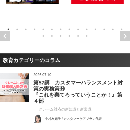
教育カテゴリーのコラム
2026.07.10
第57講 カスタマーハランスメント対
策の実務策㊹
『これを棄てろっていうことか！』第
４部
クレーム対応の新知識と新常識
中村友妃子 / カスタマーケアプラン代表