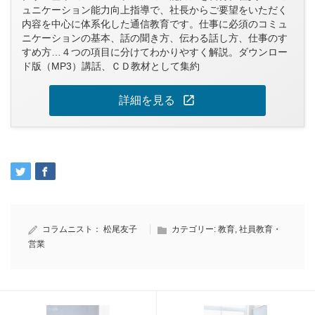
ュニケーション能力向上指導で、社長からご要望をいただく
内容を中心に体系化した通信教育です。仕事に必須のコミュ
ニケーションの基本、話の聞き方、伝わる話し方、仕事のす
すめ方…４つの項目に分けてわかりやすく解説。ダウンロー
ド版（MP3）講話、ＣＤ教材として集約
open_in_new
詳細を見る
コラムニスト：
松尾友子
カテゴリー:
教育
,
社員教育・
営業