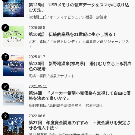
第125回「USBメモリの音声データをスマホに取り込
む方法」
鴻池賢三氏 / オーディオビジュアル機器 評論家
6
2026.08.5
第109話 伝統的産品を21世紀に生かし切る！
北村 森氏 / 『日経トレンディ』元編集長／商品ジャーナリス
ト
7
2025.01.7
第130回 新野地温泉(福島県) 湯けむり立ち上る乳白
色の秘湯
高橋一喜氏 / 温泉アナリスト
8
2021.05.11
第54回 『メーカー希望小売価格を無視して自由に価
格を決めて良いか？』
鳥飼重和氏 / 鳥飼総合法律事務所 代表弁護士
9
2022.06.8
第27回 年度資金調達のすすめ ～資金繰りを安定さ
せる借入手法～