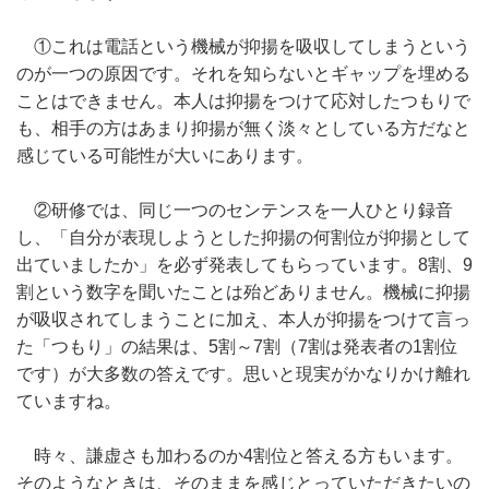
①これは電話という機械が抑揚を吸収してしまうという
のが一つの原因です。それを知らないとギャップを埋める
ことはできません。本人は抑揚をつけて応対したつもりで
も、相手の方はあまり抑揚が無く淡々としている方だなと
感じている可能性が大いにあります。
②研修では、同じ一つのセンテンスを一人ひとり録音
し、「自分が表現しようとした抑揚の何割位が抑揚として
出ていましたか」を必ず発表してもらっています。8割、9
割という数字を聞いたことは殆どありません。機械に抑揚
が吸収されてしまうことに加え、本人が抑揚をつけて言っ
た「つもり」の結果は、5割～7割（7割は発表者の1割位
です）が大多数の答えです。思いと現実がかなりかけ離れ
ていますね。
時々、謙虚さも加わるのか4割位と答える方もいます。
そのようなときは、そのままを感じとっていただきたいの