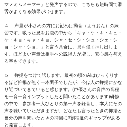
マメミムメモマモ」と発声するので、こちらも短時間で滑
舌がよくなる効果が出せます。
４． 声量が小さめの方にお勧めは拗音（ようおん）の練
習です。吸った息をお腹の中から「キャ・ケ・キ・キュ・
ケ・キョ・キャ・キョ、シャ・セ・シ・シュ・シェ・シ
ョ・シャ・ショ、」と言う具合に、息を強く押し出しま
す。ほどよい声量は相手への説得力が増し、安心感を与え
る事もできます。
５． 抑揚をつけて話します。最初の頃のAIはびっくりす
るほど抑揚が無く一本調子でしたが、今は人の抑揚にかな
り近づいてきていると感じます。(声優さんの音声の音程
を一音一音インプットしたと聞いたことがあります)研修
の中で、参加者一人ひとりの第一声を録音し、本人にその
声を聴いていただきますが、どなたも言ったときの抑揚と
自分の声を聞いたときの抑揚に3割程度のギャップがある
と発言します。