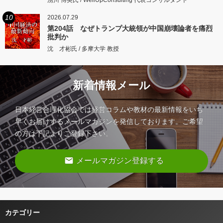
湧川 博英氏 / WellUpConsulting 代表コンサルタント
10
2026.07.29
第204話 なぜトランプ大統領が中国崩壊論者を痛烈
批判か
沈 才彬氏 / 多摩大学 教授
新着情報メール
日本経営合理化協会では経営コラムや教材の最新情報をいち
早くお届けするメールマガジンを発信しております。ご希望
の方は下記よりご登録下さい。
email
メールマガジン登録する
カテゴリー