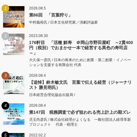
1
2026.08.5
第86回 「言葉狩り」
中村義裕氏 / 日本文化研究家／演劇評論家
2
2023.08.30
176軒目 「活種 鮮寿 ＠岡山市野田屋町 ～2貫400
円（税別）でおまかせ一本で経営する異色の寿司店
～」
大久保一彦氏 / 日本の将来のために創業・第二創業・イノベー
ションを支援する有限会社 代表
3
2026.08.4
【追悼】鈴木敏文氏 言葉で伝える経営（ジャーナリ
スト 勝見明氏）
日本経営合理化協会出版局 /
4
2026.08.4
第147回 税務調査で必ず狙われる売上計上の期ズレ
児玉尚彦氏 / 株式会社経理がよくなる 一般社団法人経理革新
プロジェクト 代表・税理士
5
2022.02.2