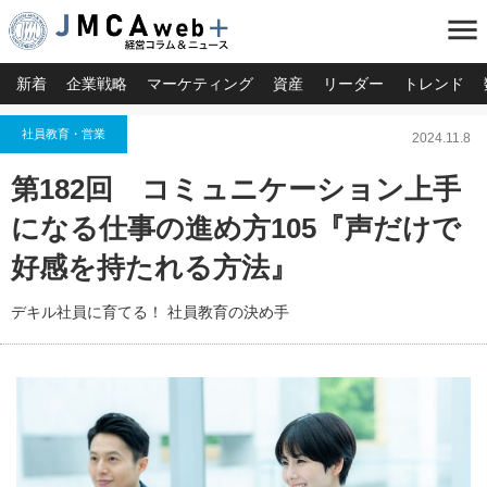
menu
新着
企業戦略
マーケティング
資産
リーダー
トレンド
社員教育・営業
2024.11.8
第182回 コミュニケーション上手
になる仕事の進め方105『声だけで
好感を持たれる方法』
デキル社員に育てる！ 社員教育の決め手