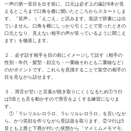
一声の第一音目を出す前に、口元は必ず上の歯計8本が見
えるところまで口角を横に開いたところからスタートしま
す。「笑声」（「えごえ」と読みます。造語で辞書には出
ていません。口角を横にしっかり引くことで笑ったときの
口元となり、見えない相手の声が笑っているように聞こえ
ます）を徹底します。
２． 必ず話す相手を目の前にイメージして話す（相手の
性別・年代・髪型・顔立ち・一重瞼それとも二重瞼など）
のがポイントです。これらを意識することで架空の相手の
目を見ながら話せます。
３． 滑舌が甘いと言葉が聴き取りにくくなるため①ラ行
は5音とも舌を動かすので滑舌をよくする練習になりま
す。
①「ラレリルレロラロ、ラレリルレロラロ」を言いなが
ら、かつ笑顔を作りながら受話器を取ります。②マ行は5
音とも上唇と下唇が付いた状態から「マメミムメモマモ、