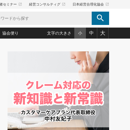
launch
launch
launch
者セミナー
経営コンサルティグ
日本経営合理化協会
search
大
中
協会便り
文字の大きさ
小
5)
況は会社守成の好機(38)
ころ心平の ──社長のための「か・ら・だマネジメント」
「愛読者通信」著者インタビュー(44)
34)
思われる 気配りの達人(127)
人間力の磨き方」(86)
ビジネス見聞録 経営ニュース(100)
タルＡＶを味方に！新・仕事術(180)
0)
り(210)
(92)
え 東洋思想に学ぶ経営学(132)
作間信司の経営無形庵(けいえいむぎょうあん)(166)
ー脳の鍛え方(32)
もっとみる
026.08.5
)
識(57)
指導者たち」(32)
経営セミナー情報局(1)
86回 「言葉狩り」
ンを楽しむ基礎レッスン(12)
ーイング経営入
教育の決め手(203)
略”(30)
繁栄への着眼点 牟田太陽(76)
！社長が読むべき今月の4冊(88)
て」(38)
講話を聞いて学ぼう 実学・耳学・磨く「ミミガク」のすすめ
で楽しむ読書術(162)
(7)
ランク上の手紙・メール術(100)
「氣」(30)
ミどこ
00)
スポーツ・ビジネスに学ぶ心理学(98)