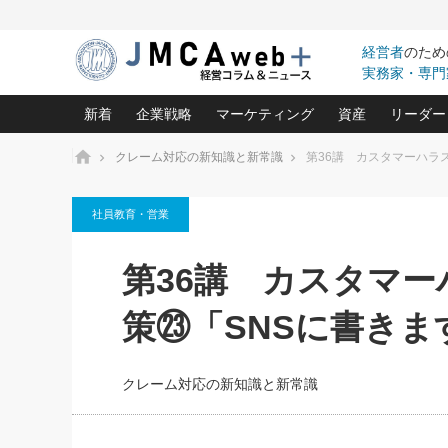
経営者
のため
実務家・専門
新着
企業戦略
マーケティング
資産
リーダー
ホーム
クレーム対応の新知識と新常識
第36講 カスタマーハラ
中小企業の「１位づくり」戦略(96)
ネット戦略成功の秘訣 圧倒的に儲か
あなたの会社と資
オンリ
社員教育・営業
利益を最大化する「業務改善」横田尚哉氏(5)
ビジネスを一瞬で制する！一流グロ
どうなる金融業界
ビジネ
る“社長の戦略印象リスクマネジメント
(446)
強い会社を築く ビジネス・クリニック(240)
中国経済の最新動
第36講 カスタマ
ロングセラーの玉手箱(9)
ピョー
2026.08.7
2026.08.7
日本レーザー「人を大切にしながら利益を上げ
事業承継の前に
相談15：銀行がやたらと固定金
第153回「内需企業があっと
(3)
大復活＆快進撃！ユニバーサルスタ
きたいコト(12)
指導者た
策㉓「SNSに書きま
利を勧めてきます！やはり固定
う間にグローバル成長企業に
は(5)
がよいのでしょうか！
FOOD & LIFE COMPANIES
武器としてのM&A入門(3)
会社と社長のため
朝礼・
最高の自分を表現する 成功イメージ戦
社長のための“儲かる通販”戦略視点(151)
深読み企業分析(1
楠木建の
クレーム対応の新知識と新常識
酒井光雄 成功事例に学ぶ繁栄企業の
継続経営 百話百行(85)
次もあ
野田久美子 香港ビジネス成功法(10)
社長の口