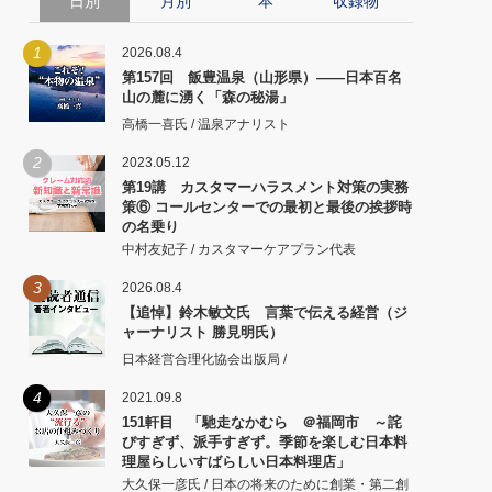
日別
月別
本
収録物
1
2026.08.4
第157回 飯豊温泉（山形県）――日本百名
山の麓に湧く「森の秘湯」
高橋一喜氏 / 温泉アナリスト
2
2023.05.12
第19講 カスタマーハラスメント対策の実務
策⑥ コールセンターでの最初と最後の挨拶時
の名乗り
中村友妃子 / カスタマーケアプラン代表
3
2026.08.4
【追悼】鈴木敏文氏 言葉で伝える経営（ジ
ャーナリスト 勝見明氏）
日本経営合理化協会出版局 /
4
2021.09.8
151軒目 「馳走なかむら ＠福岡市 ～詫
びすぎず、派手すぎず。季節を楽しむ日本料
理屋らしいすばらしい日本料理店」
大久保一彦氏 / 日本の将来のために創業・第二創