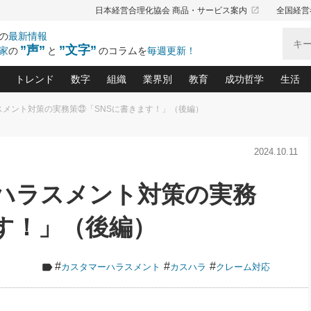
launch
日本経営合理化協会 商品・サービス案内
全国経営
の
最新情報
”声”
”文字”
家
の
と
のコラムを
毎週更新！
トレンド
数字
組織
業界別
教育
成功哲学
生活
スメント対策の実務策㉓「SNSに書きます！」（後編）
る仕組みづくり講座(12)
産を守る一手(171)
ーワンで勝ち残る企業風土づくり(54)
《ニューヨーク発》ビジネスリーダーの先読み: 最新トレンド
オーナー社長の「お金の悩み相談室」(15)
「賃金の誤解」(135)
なぜ、トヨタ式で会社が伸びるのか？(
“出来る”管理職の条件(62)
中国哲学に学ぶ 不
おの
と戦略拠点(9)
(50)
2024.10.11
ーバル経営者は知ってい
(39)
スリーダー×次の一手「牟田太陽の社長業ネクスト」
おカネが残る決算書にするために、やっておきたいこと(
中小企業の新たな法律リスク(178)
売れる住宅を創る 100の視点(100)
あなただからお願いしたいと
令和時代の「社長の
”(9)
「社長の繁盛トレンド通信」(90)
デジ
向(204)
会社を守り抜くための緊急対策(100)
職場の生産性を下げるハラスメントの予防策(1
大久保一彦の“流行る”お店の仕組みづく
クレーム対応 実践マニュアル
先人の名句名言の教
ーハラスメント対策の実務
トル・F・グジバチの『経営戦略の新常識』(12)
北村森の「今月のヒット商品」(109)
リーダ
2026.08.5
2
る経営」の極意
、決めておきたい、知っておきたい、やってお
強い決算書の会社はココが違う！(36)
賃金決定の定石(68)
柿内幸夫─社長のための現場改善(174
クレーム対応の新知識と新常
渡部昇一の「日本の
い
第109話 伝統的産品を21世紀
第
ジオジャパンの成功要因と
る者かくあるべし(635)
次の売れ筋をつかむ術(102)
ワイ
す！」（後編）
」
に生かし切る！
損益分岐点を下げる、Ｐ／Ｌ不況時代の新戦略(12)
顧客・社員・社会から支持される「ウェルビ
デキル社員に育てる！ 社員
経営に活かす“十八史
の資産管理講座(95)
会議での「社長の３分間スピーチ」ネタ帳(159)
社長のメシの種 4.0(206)
門」(23)
必読
2026.08.5
新・会計経営と実学(37)
東川鷹年の「中小企業の人育
略(77)
53)
「経営知になる考え方」(57)
眼と耳
朝礼・会議での「社長の３分間
#
#
#
カスタマーハラスメント
カスハラ
クレーム対応
決算書の“見える化”術(12)
業績アップにつながる！ワン
スピーチ」ネタ帳（2026年8月5
ブランド戦略(39)
日号）
なたにお願いしたいと思われる「一流の仕事術」(28)
社長の
賢い社長の「経理財務の見どころ・勘どころ・ツッコ
欧米資産家に学ぶ二世教育(1
ぐせ経営哲学(100)
ろ」(149)
米国