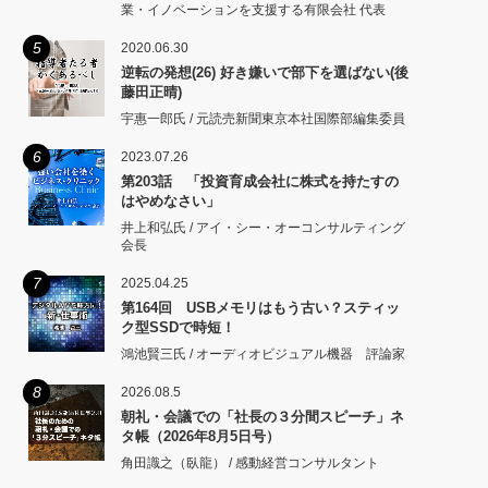
業・イノベーションを支援する有限会社 代表
5
2020.06.30
逆転の発想(26) 好き嫌いで部下を選ばない(後
藤田正晴)
宇惠一郎氏 / 元読売新聞東京本社国際部編集委員
6
2023.07.26
第203話 「投資育成会社に株式を持たすの
はやめなさい」
井上和弘氏 / アイ・シー・オーコンサルティング
会長
7
2025.04.25
第164回 USBメモリはもう古い？スティッ
ク型SSDで時短！
鴻池賢三氏 / オーディオビジュアル機器 評論家
8
2026.08.5
朝礼・会議での「社長の３分間スピーチ」ネ
タ帳（2026年8月5日号）
角田識之（臥龍） / 感動経営コンサルタント