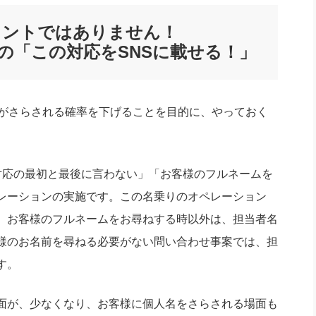
社長のための“全員営業”(30
腕をつくる 人と組織を動かす(200)
銀行交渉はこうしなさい！(12)
高橋一
メントではありません！
行動科学マネジメント(5)
の社長のビジョン実現道場(10)
の「この対応をSNSに載せる！」
がさらされる確率を下げることを目的に、やっておく
応の最初と最後に言わない」「お客様のフルネームを
レーションの実施です。この名乗りのオペレーション
、お客様のフルネームをお尋ねする時以外は、担当者名
様のお名前を尋ねる必要がない問い合わせ事案では、担
す。
面が、少なくなり、お客様に個人名をさらされる場面も