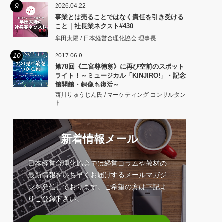
9
2026.04.22
事業とは売ることではなく責任を引き受ける
こと｜社長業ネクスト#430
牟田太陽 / 日本経営合理化協会 理事長
10
2017.06.9
第78回《二宮尊徳翁》に再び空前のスポット
ライト！～ミュージカル「KINJIRO!」・記念
館開館・銅像も復活～
西川りゅうじん氏 / マーケティング コンサルタン
ト
新着情報メール
日本経営合理化協会では経営コラムや教材の
最新情報をいち早くお届けするメールマガジ
ンを発信しております。ご希望の方は下記よ
りご登録下さい。