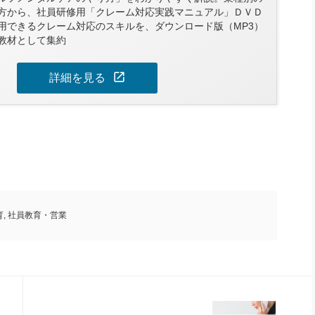
方から、社員研修用「クレーム対応実践マニュアル」ＤＶＤ
用できるクレーム対応のスキルを、ダウンロード版（MP3）
教材として集約
open_in_new
詳細を見る
育
,
社員教育・営業