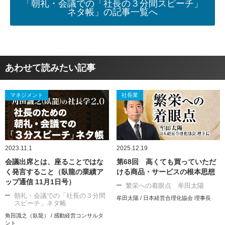
「朝礼・会議での「社長の３分間スピーチ」
ネタ帳」の記事一覧へ
あわせて読みたい記事
マネジメント
社長業
2023.11.1
2025.12.19
会議出席とは、座ることではな
第68回 高くても買っていただ
く発言すること（臥龍の業績ア
ける商品・サービスの根本思想
ップ通信 11月1日号）
繁栄への着眼点 牟田太陽
朝礼・会議での「社長の３分間
牟田太陽 / 日本経営合理化協会 理事長
スピーチ」ネタ帳
角田識之（臥龍） / 感動経営コンサルタ
ント