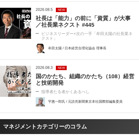
2026.08.5
NEW
社長は「能力」の前に「資質」が大事
／社長業ネクスト #445
ビジネスリーダー×次の一手「牟田太陽の社長業ネ
クスト」
牟田太陽 / 日本経営合理化協会 理事長
2026.08.3
NEW
国のかたち、組織のかたち（108）経営
と技術開発
指導者たる者かくあるべし
宇惠一郎氏 / 元読売新聞東京本社国際部編集委員
マネジメントカテゴリーのコラム