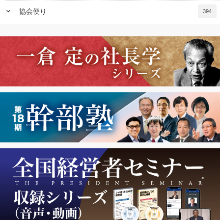
keyboard_arrow_down
協会便り
394