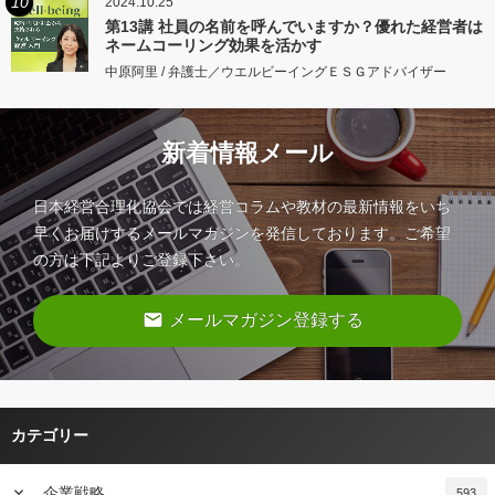
10
2024.10.25
第13講 社員の名前を呼んでいますか？優れた経営者は
ネームコーリング効果を活かす
中原阿里 / 弁護士／ウエルビーイングＥＳＧアドバイザー
新着情報メール
日本経営合理化協会では経営コラムや教材の最新情報をいち
早くお届けするメールマガジンを発信しております。ご希望
の方は下記よりご登録下さい。
email
メールマガジン登録する
カテゴリー
keyboard_arrow_down
企業戦略
593