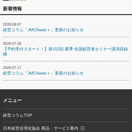
新着情報
2026.08.07
経営コラム「JMCAweb＋」更新のお知らせ
2026.07.28
【予約受付スタート！】第152回 夏季 全国経営者セミナー講演収録
物
2026.07.17
経営コラム「JMCAweb＋」更新のお知らせ
メニュー
経営コラムTOP
exit_to_app
日本経営合理化協会 商品・サービス案内