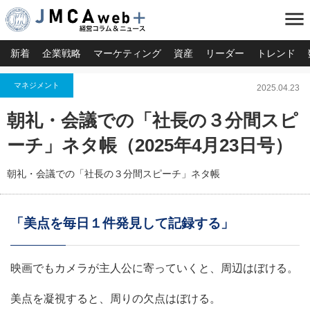
menu
新着
企業戦略
マーケティング
資産
リーダー
トレンド
マネジメント
2025.04.23
朝礼・会議での「社長の３分間スピ
ーチ」ネタ帳（2025年4月23日号）
朝礼・会議での「社長の３分間スピーチ」ネタ帳
「美点を毎日１件発見して記録する」
映画でもカメラが主人公に寄っていくと、周辺はぼける。
美点を凝視すると、周りの欠点はぼける。