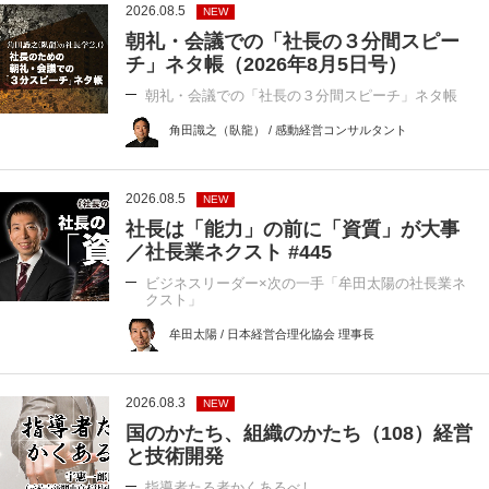
2026.08.5
NEW
朝礼・会議での「社長の３分間スピー
チ」ネタ帳（2026年8月5日号）
朝礼・会議での「社長の３分間スピーチ」ネタ帳
角田識之（臥龍） / 感動経営コンサルタント
2026.08.5
NEW
社長は「能力」の前に「資質」が大事
／社長業ネクスト #445
ビジネスリーダー×次の一手「牟田太陽の社長業ネ
クスト」
牟田太陽 / 日本経営合理化協会 理事長
2026.08.3
NEW
国のかたち、組織のかたち（108）経営
と技術開発
指導者たる者かくあるべし