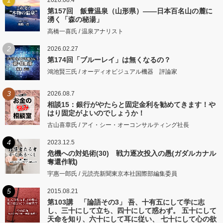
第157回 飯豊温泉（山形県）――日本百名山の麓に
湧く「森の秘湯」
高橋一喜氏 / 温泉アナリスト
2
2026.02.27
第174回「ブルーレイ」は無くなるの？
鴻池賢三氏 / オーディオビジュアル機器 評論家
3
2026.08.7
相談15：銀行がやたらと固定金利を勧めてきます！や
はり固定がよいのでしょうか！
古山喜章氏 / アイ・シー・オーコンサルティング社長
4
2023.12.5
危機への対処術(30) 戦力逐次投入の愚(ガダルカナル
奪還作戦)
宇惠一郎氏 / 元読売新聞東京本社国際部編集委員
5
2015.08.21
第103講 「論語その3」 吾、十有五にして学に志
し、三十にして立ち、四十にして惑わず。 五十にして
天命を知り、六十にして耳に従い、 七十にして心の欲