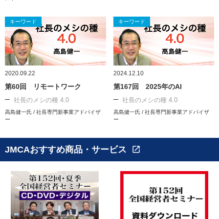
キーワード
キーワード
2020.09.22
2024.12.10
第60回 リモートワーク
第167回 2025年のAI
社長のメシの種 4.0
社長のメシの種 4.0
高島健一氏 / 社長専門新事業アドバイザ
高島健一氏 / 社長専門新事業アドバイザ
ー
ー
JMCAおすすめ商品・サービス
open_in_new