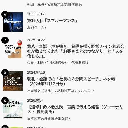
するところに従いて矩をこえず。
杉山 厳海 / 名古屋大原学園 学園長
6
2011.07.12
第15人目 ｢スプルーアンス」
渡部昇一氏 /
7
2025.10.22
第八十九話 声を聴き、希望を描く経営 パイン株式会
社が教えてくれた「お客さまとのつながり」と「人を
信じる力」
佐藤元相氏 / NNA株式会社 代表取締役
8
2024.07.16
朝礼・会議での「社長の３分間スピーチ」ネタ帳
（2024年7月17日号）
角田識之（臥龍） / 感動経営コンサルタント
9
2026.08.4
【追悼】鈴木敏文氏 言葉で伝える経営（ジャーナリ
スト 勝見明氏）
日本経営合理化協会出版局 /