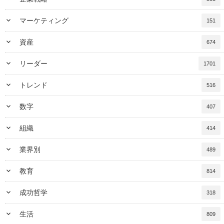
keyboard_arrow_down
マーケティング
151
keyboard_arrow_down
資産
674
keyboard_arrow_down
リーダー
1701
keyboard_arrow_down
トレンド
516
keyboard_arrow_down
数字
407
keyboard_arrow_down
組織
414
keyboard_arrow_down
業界別
489
keyboard_arrow_down
教育
814
keyboard_arrow_down
成功哲学
318
keyboard_arrow_down
生活
809