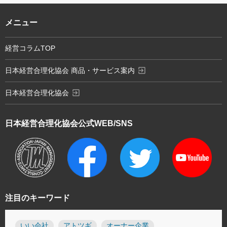
メニュー
経営コラムTOP
exit_to_app
日本経営合理化協会 商品・サービス案内
exit_to_app
日本経営合理化協会
日本経営合理化協会
公式WEB/SNS
注目のキーワード
いい会社
アトツギ
オーナー企業