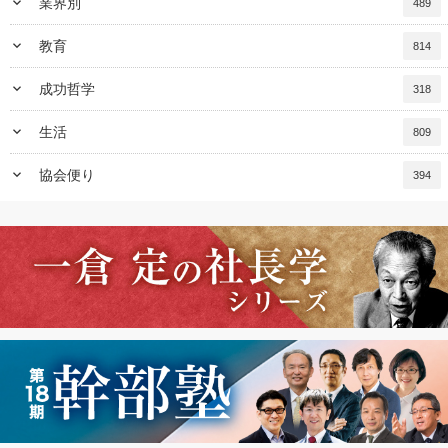
keyboard_arrow_down
業界別
489
keyboard_arrow_down
教育
814
keyboard_arrow_down
成功哲学
318
keyboard_arrow_down
生活
809
keyboard_arrow_down
協会便り
394