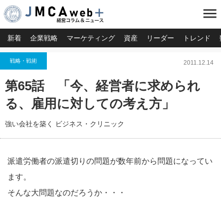
menu
新着
企業戦略
マーケティング
資産
リーダー
トレンド
戦略・戦術
2011.12.14
第65話 「今、経営者に求められ
る、雇用に対しての考え方」
強い会社を築く ビジネス・クリニック
派遣労働者の派遣切りの問題が数年前から問題になってい
ます。
そんな大問題なのだろうか・・・