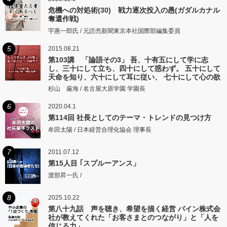
危機への対処術(30) 戦力逐次投入の愚(ガダルカナル
奪還作戦)
宇惠一郎氏 / 元読売新聞東京本社国際部編集委員
5
2015.08.21
第103講 「論語その3」 吾、十有五にして学に志
し、三十にして立ち、四十にして惑わず。 五十にして
天命を知り、六十にして耳に従い、 七十にして心の欲
するところに従いて矩をこえず。
杉山 厳海 / 名古屋大原学園 学園長
6
2020.04.1
第114回 社長としてのテーマ・トレンドの見つけ方
牟田太陽 / 日本経営合理化協会 理事長
7
2011.07.12
第15人目 ｢スプルーアンス」
渡部昇一氏 /
8
2025.10.22
第八十九話 声を聴き、希望を描く経営 パイン株式会
社が教えてくれた「お客さまとのつながり」と「人を
信じる力」