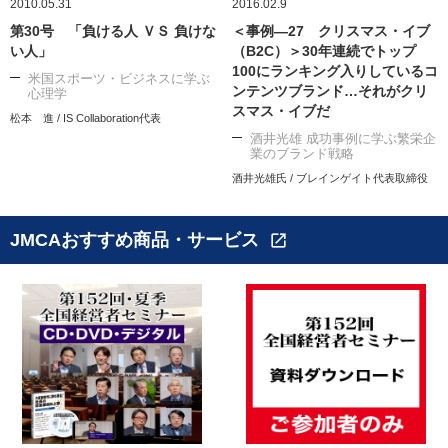
2010.05.31
2016.02.9
第30号 「負ける人 ＶＳ 負けな
＜事例―27 クリスマス・イブ
い人」
（B2C）＞30年連続でトップ
100にランキング入りしているコ
米国スポーツ・ビジネスに学ぶ
ンテンツブランド…それがクリ
心理学
スマス・イブだ
松本 進 / IS Collaboration代表
酒井光雄 成功事例に学ぶ繁栄企
業のブランド戦略
酒井光雄氏 / ブレインゲイト代表取締役
JMCAおすすめ商品・サービス
open_in_new