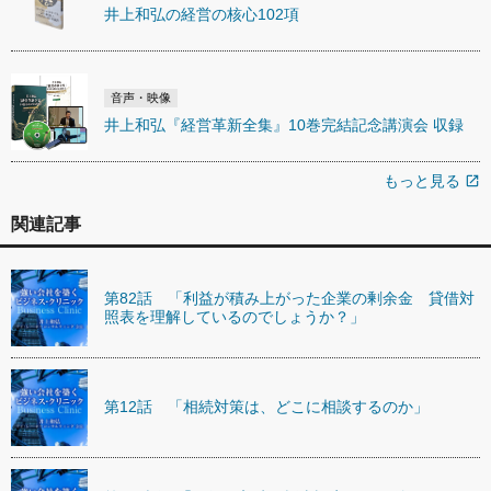
井上和弘の経営の核心102項
音声・映像
井上和弘『経営革新全集』10巻完結記念講演会 収録
もっと見る
open_in_new
関連記事
第82話 「利益が積み上がった企業の剰余金 貸借対
照表を理解しているのでしょうか？」
第12話 「相続対策は、どこに相談するのか」