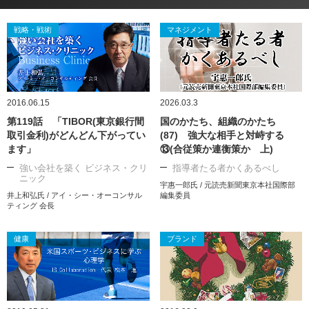
戦略・戦術
マネジメント
2016.06.15
2026.03.3
第119話 「TIBOR(東京銀行間
国のかたち、組織のかたち
取引金利)がどんどん下がってい
(87) 強大な相手と対峙する
ます」
⑬(合従策か連衡策か 上)
強い会社を築く ビジネス・クリ
指導者たる者かくあるべし
ニック
宇惠一郎氏 / 元読売新聞東京本社国際部
井上和弘氏 / アイ・シー・オーコンサル
編集委員
ティング 会長
健康
ブランド