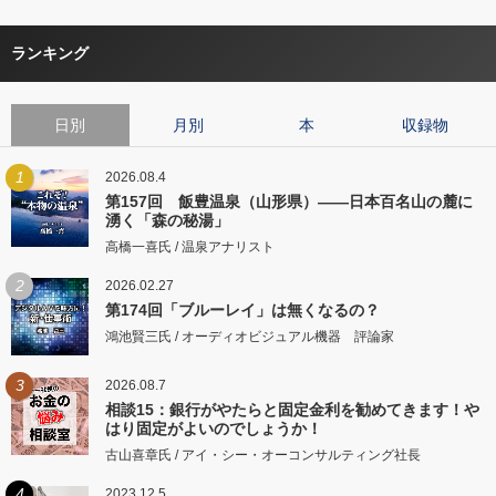
ランキング
日別
月別
本
収録物
1
2026.08.4
第157回 飯豊温泉（山形県）――日本百名山の麓に
湧く「森の秘湯」
高橋一喜氏 / 温泉アナリスト
2
2026.02.27
第174回「ブルーレイ」は無くなるの？
鴻池賢三氏 / オーディオビジュアル機器 評論家
3
2026.08.7
相談15：銀行がやたらと固定金利を勧めてきます！や
はり固定がよいのでしょうか！
古山喜章氏 / アイ・シー・オーコンサルティング社長
4
2023.12.5