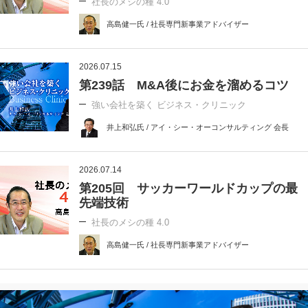
社長のメシの種 4.0
高島健一氏 / 社長専門新事業アドバイザー
2026.07.15
第239話 M&A後にお金を溜めるコツ
強い会社を築く ビジネス・クリニック
井上和弘氏 / アイ・シー・オーコンサルティング 会長
2026.07.14
第205回 サッカーワールドカップの最
先端技術
社長のメシの種 4.0
高島健一氏 / 社長専門新事業アドバイザー