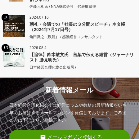
佐藤元相氏 / NNA株式会社 代表取締役
9
2024.07.16
朝礼・会議での「社長の３分間スピーチ」ネタ帳
（2024年7月17日号）
角田識之（臥龍） / 感動経営コンサルタント
10
2026.08.4
【追悼】鈴木敏文氏 言葉で伝える経営（ジャーナリ
スト 勝見明氏）
日本経営合理化協会出版局 /
新着情報メール
日本経営合理化協会では経営コラムや教材の最新情報をいち
早くお届けするメールマガジンを発信しております。ご希望
の方は下記よりご登録下さい。
email
メールマガジン登録する