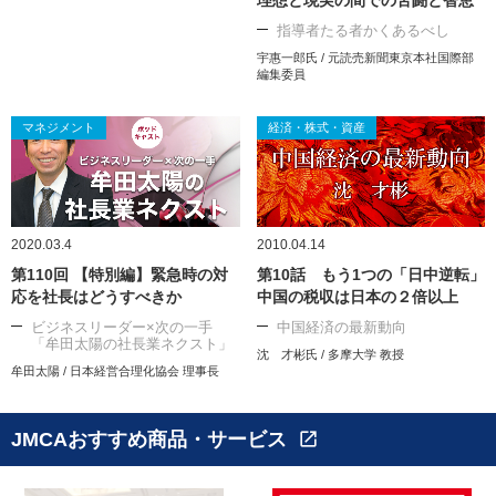
指導者たる者かくあるべし
宇惠一郎氏 / 元読売新聞東京本社国際部
編集委員
マネジメント
経済・株式・資産
2020.03.4
2010.04.14
第110回 【特別編】緊急時の対
第10話 もう1つの「日中逆転」
応を社長はどうすべきか
中国の税収は日本の２倍以上
ビジネスリーダー×次の一手
中国経済の最新動向
「牟田太陽の社長業ネクスト」
沈 才彬氏 / 多摩大学 教授
牟田太陽 / 日本経営合理化協会 理事長
JMCAおすすめ商品・サービス
open_in_new