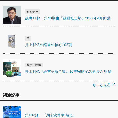
セミナー
残席11枠 第40期生「後継社長塾」2027年4月開講
本
井上和弘の経営の核心102項
音声・映像
井上和弘『経営革新全集』10巻完結記念講演会 収録
もっと見る
open_in_new
関連記事
第102話 「期末決算準備は」