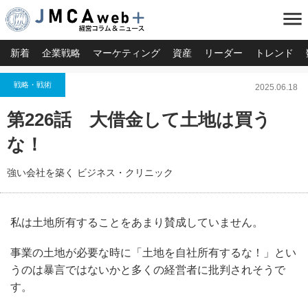
menu
新着
企業戦略
マーケティング
資産
リーダー
トレンド
戦略・戦術
2025.06.18
第226話 大借金して土地は買う
な！
強い会社を築く ビジネス・クリニック
私は土地所有することをあまり賛成していません。
事業の土地が必要な時に「土地を自社所有するな！」とい
うのは暴言ではないかと多くの経営者に批判されそうで
す。