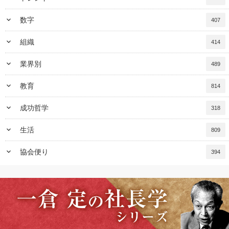
keyboard_arrow_down
数字
407
keyboard_arrow_down
組織
414
keyboard_arrow_down
業界別
489
keyboard_arrow_down
教育
814
keyboard_arrow_down
成功哲学
318
keyboard_arrow_down
生活
809
keyboard_arrow_down
協会便り
394