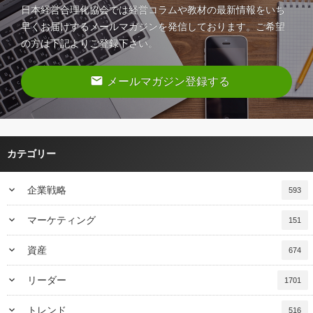
日本経営合理化協会では経営コラムや教材の最新情報をいち
早くお届けするメールマガジンを発信しております。ご希望
の方は下記よりご登録下さい。
email
メールマガジン登録する
カテゴリー
keyboard_arrow_down
企業戦略
593
keyboard_arrow_down
マーケティング
151
keyboard_arrow_down
資産
674
keyboard_arrow_down
リーダー
1701
keyboard_arrow_down
トレンド
516