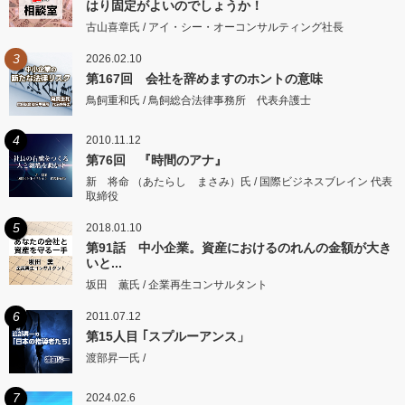
はり固定がよいのでしょうか！
古山喜章氏 / アイ・シー・オーコンサルティング社長
3
2026.02.10
第167回 会社を辞めますのホントの意味
鳥飼重和氏 / 鳥飼総合法律事務所 代表弁護士
4
2010.11.12
第76回 『時間のアナ』
新 将命 （あたらし まさみ）氏 / 国際ビジネスブレイン 代表
取締役
5
2018.01.10
第91話 中小企業。資産におけるのれんの金額が大き
いと...
坂田 薫氏 / 企業再生コンサルタント
6
2011.07.12
第15人目 ｢スプルーアンス」
渡部昇一氏 /
7
2024.02.6