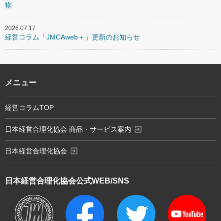
物
2026.07.17
経営コラム「JMCAweb＋」更新のお知らせ
メニュー
経営コラムTOP
exit_to_app
日本経営合理化協会 商品・サービス案内
exit_to_app
日本経営合理化協会
日本経営合理化協会
公式WEB/SNS