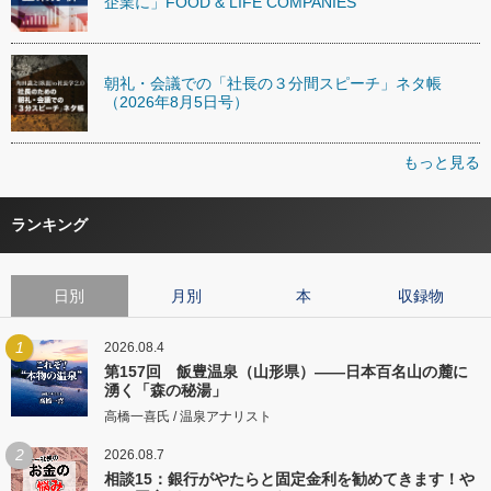
企業に」FOOD & LIFE COMPANIES
朝礼・会議での「社長の３分間スピーチ」ネタ帳
（2026年8月5日号）
もっと見る
ランキング
日別
月別
本
収録物
1
2026.08.4
第157回 飯豊温泉（山形県）――日本百名山の麓に
湧く「森の秘湯」
高橋一喜氏 / 温泉アナリスト
2
2026.08.7
相談15：銀行がやたらと固定金利を勧めてきます！や