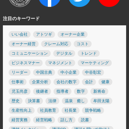
注目のキーワード
いい会社
アトツギ
オーナー企業
オーナー経営
クレーム対応
コスト
コミュニケーション
デジタル
トレンド
ビジネスマナー
マネジメント
マーケティング
リーダー
中国古典
中小企業
中谷彰宏
仕事術
企業分析
会社の数字
会計
健康
児玉尚彦
後継者
指導者
数字
新将命
歴史
決算書
法律
温泉 癒し
牟田太陽
生産性向上
社員教育
社長業
競争戦略
経営実務
経営戦略
話し方
読書