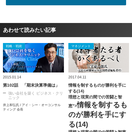
あわせて読みたい記事
戦略・戦術
マネジメント
2015.01.14
2017.04.11
第102話 「期末決算準備は」
情報を制するものが勝利を手に
する(14)
強い会社を築く ビジネス・クリ
理想と現実の間での苦闘と智
ニック
情報を制するも
井上和弘氏 / アイ・シー・オーコンサル
恵">
ティング 会長
のが勝利を手にす
る(14)
理想と現実の間での苦闘と智恵