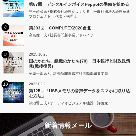
第87回 デジタルインボイスPeppolの準備を始める
児玉尚彦氏 / 株式会社経理がよくなる 一般社団法人経理革新
プロジェクト 代表・税理士
8
第203回 COMPUTEX2026台北
高島健一氏 / 社長専門新事業アドバイザー
9
2025.10.28
国のかたち、組織のかたち(70) 日本銀行と財政政策
④(戦後復興)
宇惠一郎氏 / 元読売新聞東京本社国際部編集委員
10
2022.02.2
第125回「USBメモリの音声データをスマホに取り込
む方法」
鴻池賢三氏 / オーディオビジュアル機器 評論家
新着情報メール