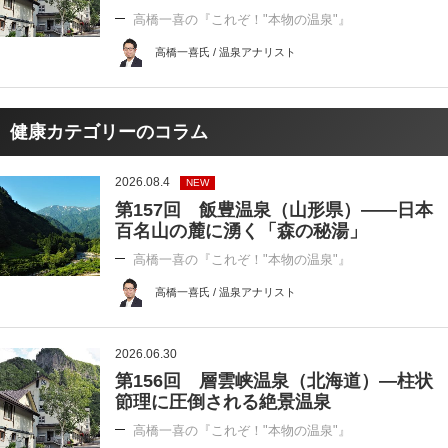
高橋一喜の『これぞ！"本物の温泉"』
高橋一喜氏 / 温泉アナリスト
健康カテゴリーのコラム
2026.08.4
NEW
第157回 飯豊温泉（山形県）――日本
百名山の麓に湧く「森の秘湯」
高橋一喜の『これぞ！"本物の温泉"』
高橋一喜氏 / 温泉アナリスト
2026.06.30
第156回 層雲峡温泉（北海道）―柱状
節理に圧倒される絶景温泉
高橋一喜の『これぞ！"本物の温泉"』