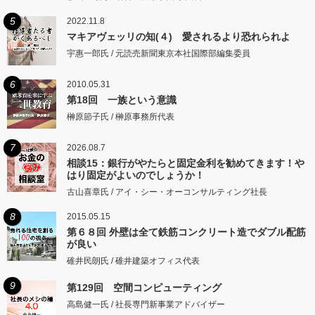
5
2022.11.8
マキアヴェッリの知(４) 愛されるより恐れられよ
宇惠一郎氏 / 元読売新聞東京本社国際部編集委員
6
2010.05.31
第18回 一族という意識
榊原節子氏 / 榊原事務所代表
7
2026.08.7
相談15：銀行がやたらと固定金利を勧めてきます！や
はり固定がよいのでしょうか！
古山喜章氏 / アイ・シー・オーコンサルティング社長
8
2015.05.15
第６８回 外壁は全て鉄筋コンクリート造でダブル配筋
が良い
碓井民朗氏 / 碓井建築オフィス代表
9
第129回 空間コンピューティング
高島健一氏 / 社長専門新事業アドバイザー