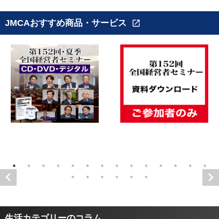
JMCAおすすめ商品・サービス
open_in_new
生活カテゴリーのコラム