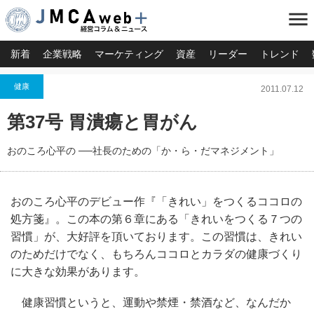
menu
新着
企業戦略
マーケティング
資産
リーダー
トレンド
健康
2011.07.12
第37号 胃潰瘍と胃がん
おのころ心平の ──社長のための「か・ら・だマネジメント」
おのころ心平のデビュー作『「きれい」をつくるココロの
処方箋』。この本の第６章にある「きれいをつくる７つの
習慣」が、大好評を頂いております。この習慣は、きれい
のためだけでなく、もちろんココロとカラダの健康づくり
に大きな効果があります。
健康習慣というと、運動や禁煙・禁酒など、なんだか