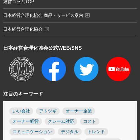
経営コラムTOP
exit_to_app
日本経営合理化協会 商品・サービス案内
exit_to_app
日本経営合理化協会
日本経営合理化協会
公式WEB/SNS
注目のキーワード
いい会社
アトツギ
オーナー企業
オーナー経営
クレーム対応
コスト
コミュニケーション
デジタル
トレンド