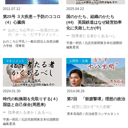
2011.07.12
2025.04.22
第25号 ３大疾患～予防のココロ
国のかたち、組織のかたち
（4）心臓病
(44) 英国鉄道はなぜ経営効率
化に失敗したか(中)
おのころ心平の ──社長のため
の「か・ら・だマネジメント」
指導者たる者かくあるべし
おのころ心平氏 / 一般社団法人自然治癒
宇惠一郎氏 / 元読売新聞東京本社国際部
力学校 理事長
編集委員
マネジメント
人間学・古典
2024.01.30
2014.08.26
時代の転換期を先取りする(４)
第7回 「鼓腹撃壌」理想の政治
国益と自己保全(周恩来)
経営に活かす“十八史略”
指導者たる者かくあるべし
濱本克哉氏 / 兵法経営コンサルタント
宇惠一郎氏 / 元読売新聞東京本社国際部
編集委員