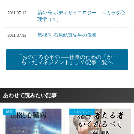
第47号 ボディサイコロジー ～カラダ心
2011.07.12
理学（１）
第46号 石原結實先生の偉業
2011.07.12
「おのころ心平の ──社長のための「か・
ら・だマネジメント」」の記事一覧へ
あわせて読みたい記事
健康
マネジメント