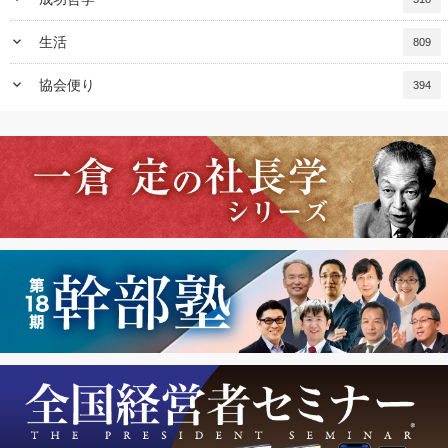
keyboard_arrow_down
生活
809
keyboard_arrow_down
協会便り
394