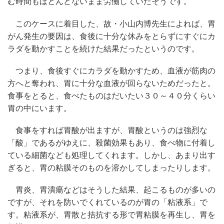
む時間もほとんどないまま労働していたそうです。
このケースに着目した、故・小山内博先生によれば、胃
がん発生の要因は、食後に十分な休みをとらずにすぐにカ
ラダを動かすことを続けた結果だったというのです。
つまり、食後すぐにカラダを動かすため、血液が筋肉の
方へと奪われ、胃に十分な血液が回らないためだったと。
食事をとると、食べたものはだいたい３０～４０分くらい
胃の中にいます。
食事をすれば胃酸が出ますが、胃酸というのは強烈な
「酸」であるがゆえに、殺菌効果もあり、食べ物に付着し
ている細菌なども処理してくれます。しかし、あまり出す
ぎると、胃の粘膜そのものを溶かしてしまったりします。
胃炎、胃潰瘍などはそうした結果、起こるものが多いの
ですが、それを防いでくれているのが胃の「粘液系」で
す。粘液系が、胃散と拮抗する形で胃粘膜を再生し、胃を