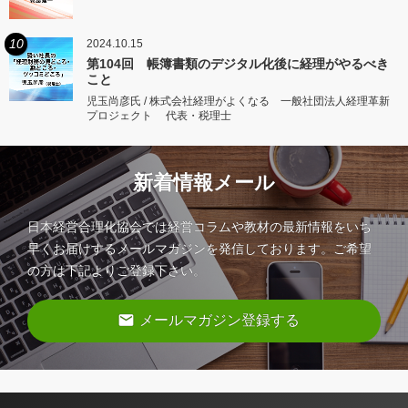
10
2024.10.15
第104回 帳簿書類のデジタル化後に経理がやるべき
こと
児玉尚彦氏 / 株式会社経理がよくなる 一般社団法人経理革新
プロジェクト 代表・税理士
新着情報メール
日本経営合理化協会では経営コラムや教材の最新情報をいち
早くお届けするメールマガジンを発信しております。ご希望
の方は下記よりご登録下さい。
email
メールマガジン登録する