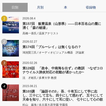
日別
月別
本
収録物
1
2026.08.4
第157回 飯豊温泉（山形県）――日本百名山の麓に
湧く「森の秘湯」
高橋一喜氏 / 温泉アナリスト
2
2026.02.27
第174回「ブルーレイ」は無くなるの？
鴻池賢三氏 / オーディオビジュアル機器 評論家
3
2020.02.26
第128話 「政令、中南海を出ず」の教訓 ~なぜコロ
ナウイルス肺炎対応の初動が遅かったか~
沈 才彬氏 / 多摩大学 教授
4
2015.08.21
第103講 「論語その3」 吾、十有五にして学に志
し、三十にして立ち、四十にして惑わず。 五十にして
天命を知り、六十にして耳に従い、 七十にして心の欲
するところに従いて矩をこえず。
杉山 厳海 / 名古屋大原学園 学園長