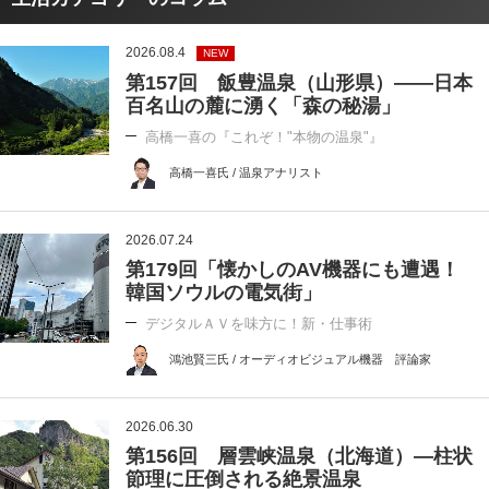
2026.08.4
NEW
第157回 飯豊温泉（山形県）――日本
百名山の麓に湧く「森の秘湯」
高橋一喜の『これぞ！"本物の温泉"』
高橋一喜氏 / 温泉アナリスト
2026.07.24
第179回「懐かしのAV機器にも遭遇！
韓国ソウルの電気街」
デジタルＡＶを味方に！新・仕事術
鴻池賢三氏 / オーディオビジュアル機器 評論家
2026.06.30
第156回 層雲峡温泉（北海道）―柱状
節理に圧倒される絶景温泉