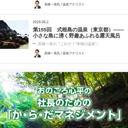
高橋一喜氏 / 温泉アナリスト
2026.06.2
第155回 式根島の温泉（東京都）――
小さな島に湧く野趣あふれる露天風呂
高橋一喜の『これぞ！"本物の温泉"』
高橋一喜氏 / 温泉アナリスト