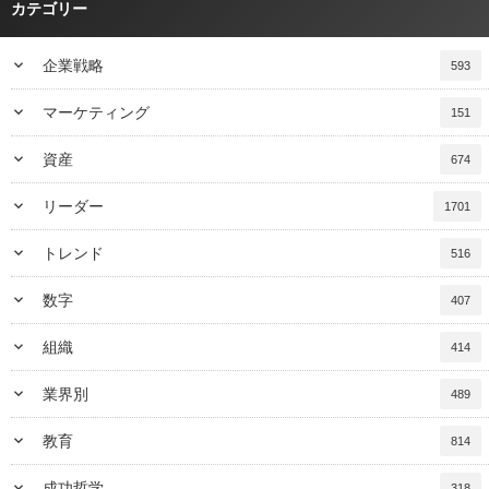
カテゴリー
keyboard_arrow_down
企業戦略
593
keyboard_arrow_down
マーケティング
151
keyboard_arrow_down
資産
674
keyboard_arrow_down
リーダー
1701
keyboard_arrow_down
トレンド
516
keyboard_arrow_down
数字
407
keyboard_arrow_down
組織
414
keyboard_arrow_down
業界別
489
keyboard_arrow_down
教育
814
keyboard_arrow_down
成功哲学
318