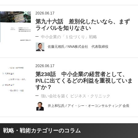
2026.06.17
第九十六話 差別化したいなら、まず
ライバルを知りなさい
中小企業の「１位づくり」戦略
佐藤元相氏 / NNA株式会社 代表取締役
2026.06.17
第238話 中小企業の経営者として、
P/Lに出てくるどの利益を重視していま
すか？
強い会社を築く ビジネス・クリニック
井上和弘氏 / アイ・シー・オーコンサルティング 会長
戦略・戦術カテゴリーのコラム