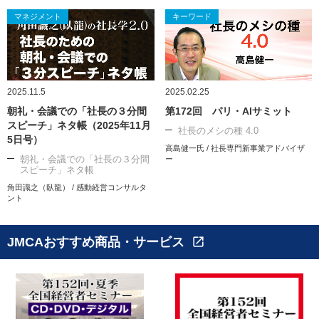
マネジメント
キーワード
2025.11.5
2025.02.25
朝礼・会議での「社長の３分間
第172回 パリ・AIサミット
スピーチ」ネタ帳（2025年11月
社長のメシの種 4.0
5日号）
高島健一氏 / 社長専門新事業アドバイザ
朝礼・会議での「社長の３分間
ー
スピーチ」ネタ帳
角田識之（臥龍） / 感動経営コンサルタ
ント
JMCAおすすめ商品・サービス
open_in_new