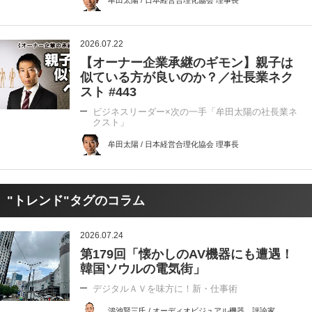
牟田太陽 / 日本経営合理化協会 理事長
2026.07.22
【オーナー企業承継のギモン】親子は
似ている方が良いのか？／社長業ネク
スト #443
ビジネスリーダー×次の一手「牟田太陽の社長業ネ
クスト」
牟田太陽 / 日本経営合理化協会 理事長
"トレンド"タグのコラム
2026.07.24
第179回「懐かしのAV機器にも遭遇！
韓国ソウルの電気街」
デジタルＡＶを味方に！新・仕事術
鴻池賢三氏 / オーディオビジュアル機器 評論家