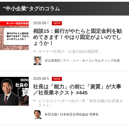
"中小企業"タグのコラム
2026.08.7
NEW
相談15：銀行がやたらと固定金利を勧
めてきます！やはり固定がよいのでし
ょうか！
オーナー社長の「お金の悩み相談室」
古山喜章氏 / アイ・シー・オーコンサルティング社長
2026.08.5
NEW
社長は「能力」の前に「資質」が大事
／社長業ネクスト #445
ビジネスリーダー×次の一手「牟田太陽の社長業ネ
クスト」
牟田太陽 / 日本経営合理化協会 理事長