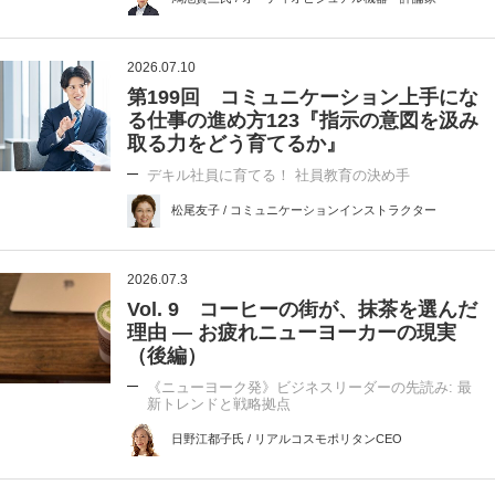
2026.07.10
第199回 コミュニケーション上手にな
る仕事の進め方123『指示の意図を汲み
取る力をどう育てるか』
デキル社員に育てる！ 社員教育の決め手
松尾友子 / コミュニケーションインストラクター
2026.07.3
Vol. 9 コーヒーの街が、抹茶を選んだ
理由 ― お疲れニューヨーカーの現実
（後編）
《ニューヨーク発》ビジネスリーダーの先読み: 最
新トレンドと戦略拠点
日野江都子氏 / リアルコスモポリタンCEO