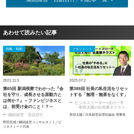
あわせて読みたい記事
戦略・戦術
マネジメント
2021.11.5
2025.07.2
第65回 新潟視察でわかった『会
第388回 社長の私生活をリセッ
社を守り、成長させる原動力と
トする「無理・無茶をなくす」
は何か？』～ファンビジネスと
ビジネスリーダー×次の一手
は、前受け金のこと！？～
「牟田太陽の社長業ネクスト」
継続経営 百話百行
牟田太陽 / 日本経営合理化協会 理事長
野田宜成 / 継続経営コンサルタント／ビ
ジネスミート代表