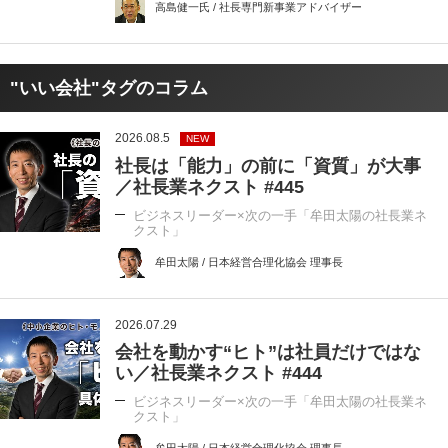
高島健一氏 / 社長専門新事業アドバイザー
"いい会社"タグのコラム
2026.08.5
NEW
社長は「能力」の前に「資質」が大事
／社長業ネクスト #445
ビジネスリーダー×次の一手「牟田太陽の社長業ネ
クスト」
牟田太陽 / 日本経営合理化協会 理事長
2026.07.29
会社を動かす“ヒト”は社員だけではな
い／社長業ネクスト #444
ビジネスリーダー×次の一手「牟田太陽の社長業ネ
クスト」