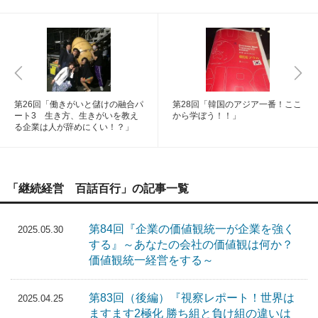
第26回「働きがいと儲けの融合パ
第28回「韓国のアジア一番！ここ
ート3 生き方、生きがいを教え
から学ぼう！！」
る企業は人が辞めにくい！？」
「継続経営 百話百行」の記事一覧
第84回『企業の価値観統一が企業を強く
2025.05.30
する』～あなたの会社の価値観は何か？
価値観統一経営をする～
第83回（後編）『視察レポート！世界は
2025.04.25
ますます2極化 勝ち組と負け組の違いは