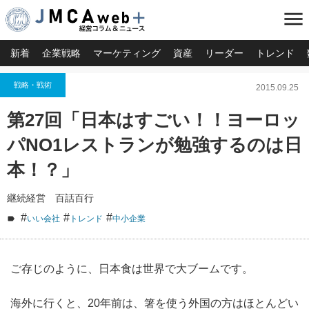
menu
新着
企業戦略
マーケティング
資産
リーダー
トレンド
戦略・戦術
2015.09.25
第27回「日本はすごい！！ヨーロッ
パNO1レストランが勉強するのは日
本！？」
継続経営 百話百行
#
#
#
いい会社
トレンド
中小企業
ご存じのように、日本食は世界で大ブームです。
海外に行くと、20年前は、箸を使う外国の方はほとんどい