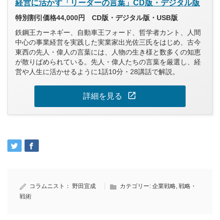
経営に活かす「リーダーの言葉」CD版・デジタル版
特別割引価格44,000円 CD版・デジタル版・USB版
鉄鋼王カーネギー、自動車王フォード、哲学者カント、人間
中心の事業経営を実践した実業家出光佐三氏をはじめ、古今
東西の先人・偉人の言葉には、人物の生き様と数多くの知恵
が散りばめられている。先人・偉人たちの言葉を厳選し、経
営や人生に活かせるように1話10分・28講話で解説。
open_in_new
詳細を見る
コラムニスト：
野田宜成
カテゴリー:
企業戦略
,
戦略・
戦術