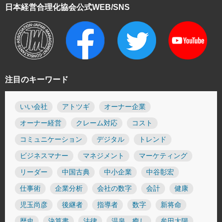
日本経営合理化協会
公式WEB/SNS
注目のキーワード
いい会社
アトツギ
オーナー企業
オーナー経営
クレーム対応
コスト
コミュニケーション
デジタル
トレンド
ビジネスマナー
マネジメント
マーケティング
リーダー
中国古典
中小企業
中谷彰宏
仕事術
企業分析
会社の数字
会計
健康
児玉尚彦
後継者
指導者
数字
新将命
歴史
決算書
法律
温泉 癒し
牟田太陽