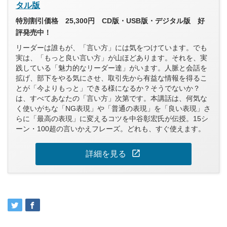
タル版
特別割引価格 25,300円 CD版・USB版・デジタル版 好
評発売中！
リーダーは誰もが、「言い方」には気をつけています。でも
実は、「もっと良い言い方」が山ほどあります。それを、実
践している「魅力的なリーダー達」がいます。人脈と会話を
拡げ、部下をやる気にさせ、取引先から有益な情報を得るこ
とが「今よりもっと」できる様になるか？そうでないか？
は、すべてあなたの「言い方」次第です。本講話は、何気な
く使いがちな「NG表現」や「普通の表現」を「良い表現」さ
らに「最高の表現」に変えるコツを中谷彰宏氏が伝授。15シ
ーン・100超の言いかえフレーズ。どれも、すぐ使えます。
open_in_new
詳細を見る