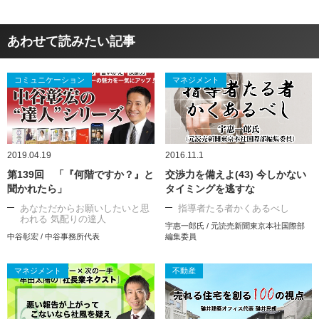
あわせて読みたい記事
コミュニケーション
マネジメント
2019.04.19
2016.11.1
第139回 「『何階ですか？』と
交渉力を備えよ(43) 今しかない
聞かれたら」
タイミングを逃すな
あなただからお願いしたいと思
指導者たる者かくあるべし
われる 気配りの達人
宇惠一郎氏 / 元読売新聞東京本社国際部
中谷彰宏 / 中谷事務所代表
編集委員
マネジメント
不動産