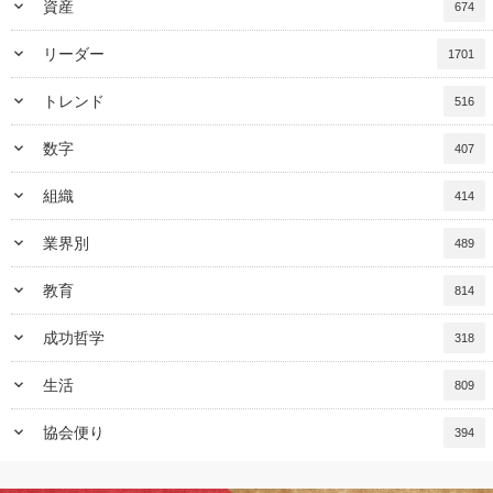
keyboard_arrow_down
資産
674
keyboard_arrow_down
リーダー
1701
keyboard_arrow_down
トレンド
516
keyboard_arrow_down
数字
407
keyboard_arrow_down
組織
414
keyboard_arrow_down
業界別
489
keyboard_arrow_down
教育
814
keyboard_arrow_down
成功哲学
318
keyboard_arrow_down
生活
809
keyboard_arrow_down
協会便り
394