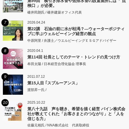
第99回 横引き排水管や竪排水管の設置箇所には「 点
検口 」が必要。
碓井民朗氏 / 碓井建築オフィス代表
7
2026.04.24
第22講 石油の前に水が枯渇？―ウォーターポジティ
ブに学ぶウェルビーイング経営の観点
中原阿里 / 弁護士／ウエルビーイングＥＳＧアドバイザー
8
2020.04.1
第114回 社長としてのテーマ・トレンドの見つけ方
牟田太陽 / 日本経営合理化協会 理事長
9
2011.07.12
第15人目 ｢スプルーアンス」
渡部昇一氏 /
10
2025.10.22
第八十九話 声を聴き、希望を描く経営 パイン株式会
社が教えてくれた「お客さまとのつながり」と「人を
信じる力」
佐藤元相氏 / NNA株式会社 代表取締役