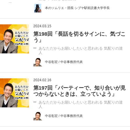
本のソムリエ・団長 シブヤ駅前読書大学学長
2024.03.15
第198回「長話を切るサインに、気づこ
う」
あなただからお願いしたいと思われる 気配りの達
人
中谷彰宏 / 中谷事務所代表
2024.02.16
第197回「パーティーで、知り合いが見
つからないときは、立っていよう」
あなただからお願いしたいと思われる 気配りの達
人
中谷彰宏 / 中谷事務所代表