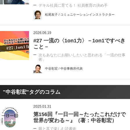
デキル社員に育てる！ 社員教育の決め手
松尾友子 / コミュニケーションインストラクター
2026.06.19
#27 一流の〈1on1力〉－1on1ですべき
こと－
次もあなたにお願いしたいと思われる「一流の仕事
術」
中谷彰宏 / 中谷事務所代表
"中谷彰宏"タグのコラム
2025.01.31
第156回『一日一回～たったこれだけで
世界が変わる～』（著：中谷彰宏）
眼と耳で楽しむ読書術