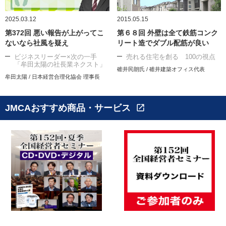
2025.03.12
2015.05.15
第372回 悪い報告が上がってこ
第６８回 外壁は全て鉄筋コンク
ないなら社風を疑え
リート造でダブル配筋が良い
ビジネスリーダー×次の一手
売れる住宅を創る 100の視点
「牟田太陽の社長業ネクスト」
碓井民朗氏 / 碓井建築オフィス代表
牟田太陽 / 日本経営合理化協会 理事長
JMCAおすすめ商品・サービス
open_in_new