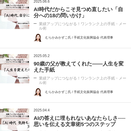
2025.06.6
AI時代だからこそ見つめ直したい「自
分への18の問いかけ」
業績アップにつながる！ワンランク上の手紙・メー
ル術
むらかみかずこ氏 / 手紙文化振興協会 代表理事
2025.05.2
90歳の父が教えてくれた――人生を変
えた手紙
業績アップにつながる！ワンランク上の手紙・メー
ル術
むらかみかずこ氏 / 手紙文化振興協会 代表理事
2025.04.4
AIの答えに埋もれないあなたらしさ──
思いを伝える文章術5つのステップ