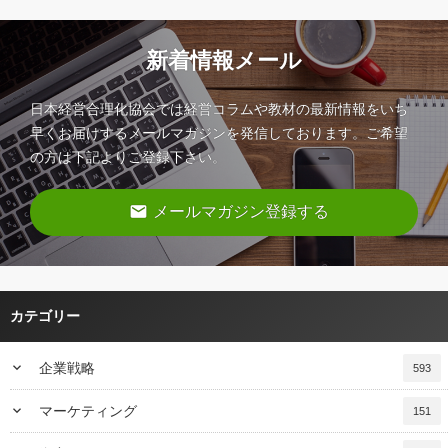
新着情報メール
日本経営合理化協会では経営コラムや教材の最新情報をいち
早くお届けするメールマガジンを発信しております。ご希望
の方は下記よりご登録下さい。
email
メールマガジン登録する
カテゴリー
keyboard_arrow_down
企業戦略
593
keyboard_arrow_down
マーケティング
151