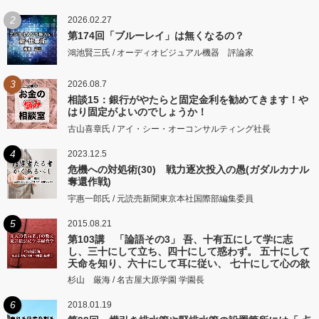
2
2026.02.27
第174回「ブルーレイ」は無くなるの？
鴻池賢三氏 / オーディオビジュアル機器 評論家
3
2026.08.7
相談15：銀行がやたらと固定金利を勧めてきます！や
はり固定がよいのでしょうか！
古山喜章氏 / アイ・シー・オーコンサルティング社長
4
2023.12.5
危機への対処術(30) 戦力逐次投入の愚(ガダルカナル
奪還作戦)
宇惠一郎氏 / 元読売新聞東京本社国際部編集委員
5
2015.08.21
第103講 「論語その3」 吾、十有五にして学に志
し、三十にして立ち、四十にして惑わず。 五十にして
天命を知り、六十にして耳に従い、 七十にして心の欲
するところに従いて矩をこえず。
杉山 厳海 / 名古屋大原学園 学園長
6
2018.01.19