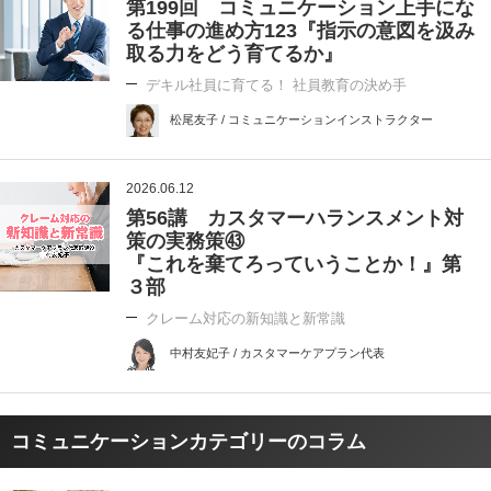
第199回 コミュニケーション上手にな
る仕事の進め方123『指示の意図を汲み
取る力をどう育てるか』
デキル社員に育てる！ 社員教育の決め手
松尾友子 / コミュニケーションインストラクター
2026.06.12
第56講 カスタマーハランスメント対
策の実務策㊸
『これを棄てろっていうことか！』第
３部
クレーム対応の新知識と新常識
中村友妃子 / カスタマーケアプラン代表
コミュニケーションカテゴリーのコラム