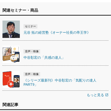
関連セミナー・商品
セミナー
元谷 拓の経営塾《オーナー社長の帝王学》
音声・映像
中谷彰宏の「共感の達人」
音声・映像
《シリーズ最新刊》中谷彰宏の「気配りの達人
PART9」
もっと見る
open_in_new
関連記事