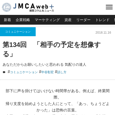
menu
新着
企業戦略
マーケティング
資産
リーダー
トレンド
コミュニケーション
2018.11.16
第134回 「相手の予定を想像す
る」
あなただからお願いしたいと思われる 気配りの達人
#
#
#
コミュニケーション
中谷彰宏
話し方
部下に声を掛けてはいけない時間帯がある。例えば、終業間
際。
帰り支度を始めようとした人にとって、「あっ、ちょうどよ
かった」は恐怖の言葉。