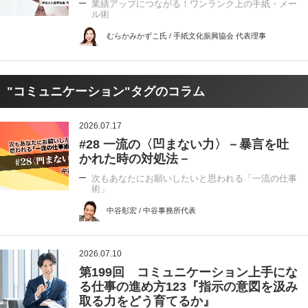
業績アップにつながる！ワンランク上の手紙・メー
ル術
むらかみかずこ氏 / 手紙文化振興協会 代表理事
"コミュニケーション"タグのコラム
2026.07.17
#28 一流の〈凹まない力〉－暴言を吐
かれた時の対処法－
次もあなたにお願いしたいと思われる「一流の仕事
術」
中谷彰宏 / 中谷事務所代表
2026.07.10
第199回 コミュニケーション上手にな
る仕事の進め方123『指示の意図を汲み
取る力をどう育てるか』