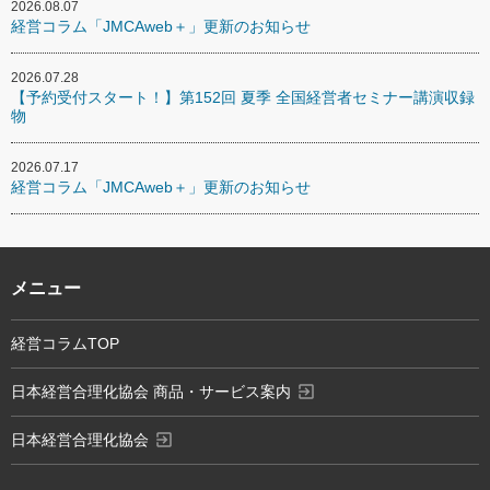
2026.08.07
経営コラム「JMCAweb＋」更新のお知らせ
2026.07.28
【予約受付スタート！】第152回 夏季 全国経営者セミナー講演収録
物
2026.07.17
経営コラム「JMCAweb＋」更新のお知らせ
メニュー
経営コラムTOP
exit_to_app
日本経営合理化協会 商品・サービス案内
exit_to_app
日本経営合理化協会