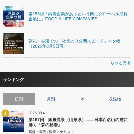
第153回「内需企業があっという間にグローバル成長
企業に」FOOD & LIFE COMPANIES
朝礼・会議での「社長の３分間スピーチ」ネタ帳
（2026年8月5日号）
もっと見る
ランキング
日別
月別
本
収録物
1
2026.08.4
第157回 飯豊温泉（山形県）――日本百名山の麓に
湧く「森の秘湯」
高橋一喜氏 / 温泉アナリスト