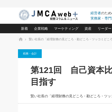
経営者
のため
実務家・専門
新着
企業戦略
マーケティング
資産
リーダー
ホーム
賢い社長の「経理財務の見どころ・勘どころ・ツッコミどこ
中小企業の「１位づくり」戦略(96)
ネット戦略成功の秘訣 圧倒的に儲か
あなたの会社と資
オンリ
税務・会計
利益を最大化する「業務改善」横田尚哉氏(5)
ビジネスを一瞬で制する！一流グロ
どうなる金融業界
ビジネ
る“社長の戦略印象リスクマネジメント
(446)
強い会社を築く ビジネス・クリニック(240)
中国経済の最新動
第121回 自己資本
ロングセラーの玉手箱(9)
ピョー
2026.08.7
2026.08.7
日本レーザー「人を大切にしながら利益を上げ
事業承継の前に
相談15：銀行がやたらと固定金
第153回「内需企業があっと
(3)
大復活＆快進撃！ユニバーサルスタ
きたいコト(12)
指導者た
目指す
利を勧めてきます！やはり固定
う間にグローバル成長企業に
は(5)
がよいのでしょうか！
FOOD & LIFE COMPANIES
武器としてのM&A入門(3)
会社と社長のため
朝礼・
最高の自分を表現する 成功イメージ戦
社長のための“儲かる通販”戦略視点(151)
深読み企業分析(1
楠木建の
賢い社長の「経理財務の見どころ・勘どころ・ツッ
酒井光雄 成功事例に学ぶ繁栄企業の
継続経営 百話百行(85)
次もあ
野田久美子 香港ビジネス成功法(10)
社長の口