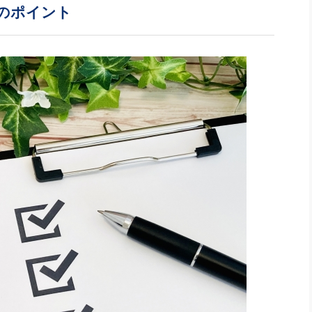
社長のための“全員営業”(30
のポイント
腕をつくる 人と組織を動かす(200)
銀行交渉はこうしなさい！(12)
高橋一
行動科学マネジメント(5)
の社長のビジョン実現道場(10)