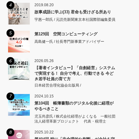
4
2019.08.20
故事成語に学ぶ(33) 君命も受けざる所あり
宇惠一郎氏 / 元読売新聞東京本社国際部編集委員
5
第129回 空間コンピューティング
高島健一氏 / 社長専門新事業アドバイザー
6
2026.05.26
【著者インタビュー】「自創経営」システム
で実現する！ 自分で考え、行動できる 今ど
き若手社員の育て方
日本経営合理化協会出版局 /
7
2024.10.15
第104回 帳簿書類のデジタル化後に経理が
やるべきこと
児玉尚彦氏 / 株式会社経理がよくなる 一般社団
法人経理革新プロジェクト 代表・税理士
8
2025.10.22