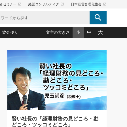
launch
launch
launch
者セミナー
経営コンサルティグ
日本経営合理化協会
search
大
中
協会便り
文字の大きさ
小
5)
況は会社守成の好機(38)
ころ心平の ──社長のための「か・ら・だマネジメント」
「愛読者通信」著者インタビュー(44)
34)
思われる 気配りの達人(127)
人間力の磨き方」(86)
ビジネス見聞録 経営ニュース(100)
タルＡＶを味方に！新・仕事術(180)
0)
り(210)
(92)
え 東洋思想に学ぶ経営学(132)
作間信司の経営無形庵(けいえいむぎょうあん)(166)
ー脳の鍛え方(32)
もっとみる
026.08.5
)
識(57)
指導者たち」(32)
経営セミナー情報局(1)
86回 「言葉狩り」
ンを楽しむ基礎レッスン(12)
ーイング経営入
教育の決め手(203)
略”(30)
繁栄への着眼点 牟田太陽(76)
！社長が読むべき今月の4冊(88)
て」(38)
講話を聞いて学ぼう 実学・耳学・磨く「ミミガク」のすすめ
で楽しむ読書術(162)
(7)
ランク上の手紙・メール術(100)
「氣」(30)
賢い社長の「経理財務の見どころ・勘
ミどこ
00)
どころ・ツッコミどころ」
スポーツ・ビジネスに学ぶ心理学(98)