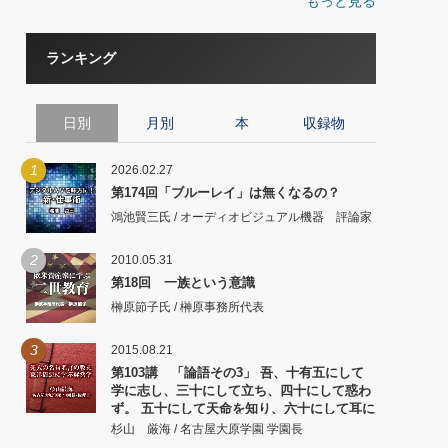
もっと見る
ランキング
日別
月別
本
収録物
1
2026.02.27
第174回「ブルーレイ」は無くなるの？
鴻池賢三氏 / オーディオビジュアル機器 評論家
2
2010.05.31
第18回 一族という意識
榊原節子氏 / 榊原事務所代表
3
2015.08.21
第103講 「論語その3」 吾、十有五にして
学に志し、三十にして立ち、四十にして惑わ
ず。 五十にして天命を知り、六十にして耳に
従い、 七十にして心の欲するところに従いて
杉山 厳海 / 名古屋大原学園 学園長
矩をこえず。