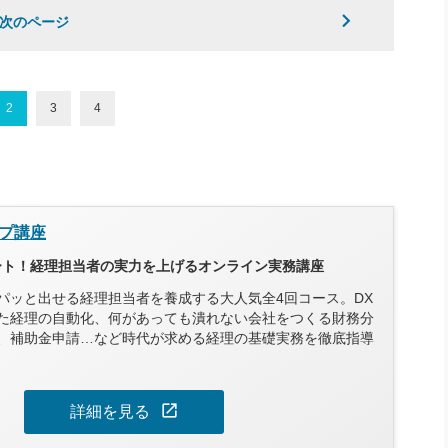
次のページ
2
3
4
プ講座
タート！経理担当者の実力を上げるオンライン実務講座
パッと出せる経理担当者を養成する大人気全4回コース。DX
た経理の自動化、何があっても潰れない会社をつくる財務分
、補助金申請…など時代が求める経理の基礎実務を徹底指導
open_in_new
詳細を見る