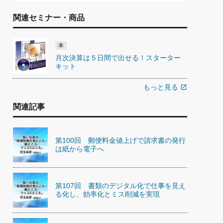
関連セミナー・商品
本
月次決算は５日間で出せる！スターター
キット
もっと見る
open_in_new
関連記事
第100回 郵便料金値上げで請求書の発行
は紙から電子へ
第107回 書類のデジタル化で仕事を見え
る化し、効率化とミス削減を実現