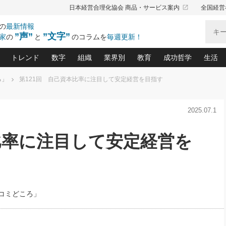
launch
日本経営合理化協会 商品・サービス案内
全国経営
の
最新情報
”声”
”文字”
家
の
と
のコラムを
毎週更新！
トレンド
数字
組織
業界別
教育
成功哲学
生活
ろ」
第121回 自己資本比率に注目して安定経営を目指す
る仕組みづくり講座(12)
産を守る一手(171)
ーワンで勝ち残る企業風土づくり(54)
《ニューヨーク発》ビジネスリーダーの先読み: 最新トレンド
オーナー社長の「お金の悩み相談室」(15)
「賃金の誤解」(135)
なぜ、トヨタ式で会社が伸びるのか？(
“出来る”管理職の条件(62)
中国哲学に学ぶ 不
おの
と戦略拠点(9)
(50)
2025.07.1
ーバル経営者は知ってい
(39)
スリーダー×次の一手「牟田太陽の社長業ネクスト」
おカネが残る決算書にするために、やっておきたいこと(
中小企業の新たな法律リスク(178)
売れる住宅を創る 100の視点(100)
あなただからお願いしたいと
令和時代の「社長の
”(9)
「社長の繁盛トレンド通信」(90)
デジ
向(204)
会社を守り抜くための緊急対策(100)
職場の生産性を下げるハラスメントの予防策(1
大久保一彦の“流行る”お店の仕組みづく
クレーム対応 実践マニュアル
先人の名句名言の教
比率に注目して安定経営を
トル・F・グジバチの『経営戦略の新常識』(12)
北村森の「今月のヒット商品」(109)
リーダ
2026.08.5
2
る経営」の極意
、決めておきたい、知っておきたい、やってお
強い決算書の会社はココが違う！(36)
賃金決定の定石(68)
柿内幸夫─社長のための現場改善(174
クレーム対応の新知識と新常
渡部昇一の「日本の
い
第109話 伝統的産品を21世紀
第
ジオジャパンの成功要因と
る者かくあるべし(635)
次の売れ筋をつかむ術(102)
ワイ
」
に生かし切る！
損益分岐点を下げる、Ｐ／Ｌ不況時代の新戦略(12)
顧客・社員・社会から支持される「ウェルビ
デキル社員に育てる！ 社員
経営に活かす“十八史
の資産管理講座(95)
会議での「社長の３分間スピーチ」ネタ帳(159)
社長のメシの種 4.0(206)
門」(23)
必読
2026.08.5
新・会計経営と実学(37)
東川鷹年の「中小企業の人育
略(77)
53)
「経営知になる考え方」(57)
眼と耳
朝礼・会議での「社長の３分間
コミどころ」
決算書の“見える化”術(12)
業績アップにつながる！ワン
スピーチ」ネタ帳（2026年8月5
ブランド戦略(39)
日号）
なたにお願いしたいと思われる「一流の仕事術」(28)
社長の
賢い社長の「経理財務の見どころ・勘どころ・ツッコ
欧米資産家に学ぶ二世教育(1
ぐせ経営哲学(100)
ろ」(149)
米国