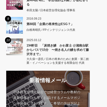
第404回 時に「非合理的な判断」が会社を守
る
牟田太陽 / 日本経営合理化協会 理事長
9
2016.09.23
第88回「企業の将来性はESG？」
白根寿晴氏 / FPインテリジェンス代表
10
2025.03.12
194軒目 「炭焼き鰻 かわ富士 @湘南台駅
からバスで15分 〜焼き名人の鰻を求めて藤
沢市まで」
大久保一彦氏 / 日本の将来のために創業・第二創
業・イノベーションを支援する有限会社 代表
新着情報メール
日本経営合理化協会では経営コラムや教材の
最新情報をいち早くお届けするメールマガジ
ンを発信しております。ご希望の方は下記よ