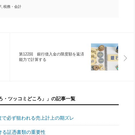
字
,
税務・会計
第122回 銀行借入金の限度額を返済
能力で計算する
ろ・ツッコミどころ」」の記事一覧
調査で必ず狙われる売上計上の期ズレ
おける証憑書類の重要性