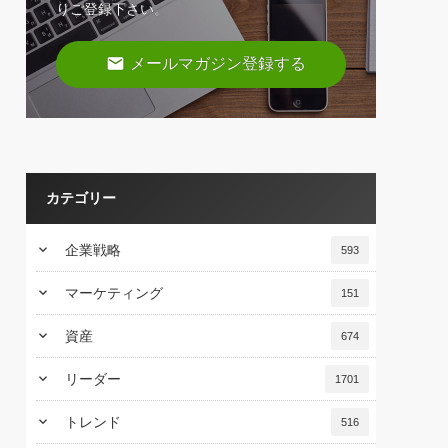
りご登録下さい。
email
メールマガジン登録する
カテゴリー
keyboard_arrow_down
企業戦略
593
keyboard_arrow_down
マーケティング
151
keyboard_arrow_down
資産
674
keyboard_arrow_down
リーダー
1701
keyboard_arrow_down
トレンド
516