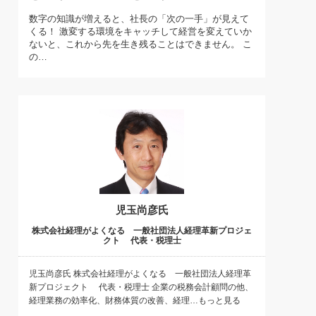
)
数字の知識が増えると、社長の「次の一手」が見えて
喜の『これぞ！"本物の温泉"』(157)
くる！ 激変する環境をキャッチして経営を変えていか
ないと、これから先を生き残ることはできません。 こ
の…
児玉尚彦氏
株式会社経理がよくなる 一般社団法人経理革新プロジェ
クト 代表・税理士
児玉尚彦氏 株式会社経理がよくなる 一般社団法人経理革
新プロジェクト 代表・税理士 企業の税務会計顧問の他、
経理業務の効率化、財務体質の改善、経理…もっと見る