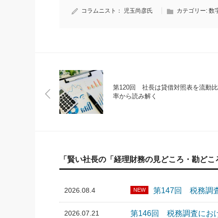
コラムニスト：
児玉尚彦氏
カテゴリー:
数
第120回 社長は貸借対照表を流動比
率から読み解く
「賢い社長の「経理財務の見どころ・勘どこ
2026.08.4
第147回 税務
NEW
2026.07.21
第146回 税務調査に