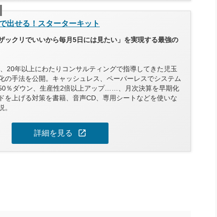
で出せる！スターターキット
ザックリでいいから毎月5日には見たい」を実現する最強の
以上、20年以上にわたりコンサルティングで指導してきた児玉
化の手法を公開。キャッシュレス、ペーパーレスでシステム
50％ダウン、生産性2倍以上アップ……、月次決算を早期化
ドを上げる対策を書籍、音声CD、専用シートなどを使いな
説。
open_in_new
詳細を見る