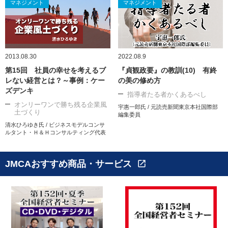
マネジメント
マネジメント
2013.08.30
2022.08.9
第15回 社員の幸せを考えるブ
『貞観政要』の教訓(10) 有終
レない経営とは？～事例：ケー
の美の修め方
ズデンキ
指導者たる者かくあるべし
オンリーワンで勝ち残る企業風
宇惠一郎氏 / 元読売新聞東京本社国際部
土づくり
編集委員
清水ひろゆき氏 / ビジネスモデルコンサ
ルタント・Ｈ＆Ｈコンサルティング代表
JMCAおすすめ商品・サービス
open_in_new