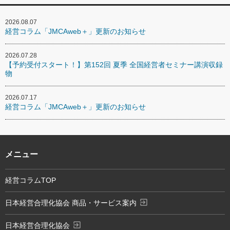
2026.08.07
経営コラム「JMCAweb＋」更新のお知らせ
2026.07.28
【予約受付スタート！】第152回 夏季 全国経営者セミナー講演収録
物
2026.07.17
経営コラム「JMCAweb＋」更新のお知らせ
メニュー
経営コラムTOP
exit_to_app
日本経営合理化協会 商品・サービス案内
exit_to_app
日本経営合理化協会