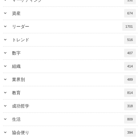
keyboard_arrow_down
マーケティング
151
keyboard_arrow_down
資産
674
keyboard_arrow_down
リーダー
1701
keyboard_arrow_down
トレンド
516
keyboard_arrow_down
数字
407
keyboard_arrow_down
組織
414
keyboard_arrow_down
業界別
489
keyboard_arrow_down
教育
814
keyboard_arrow_down
成功哲学
318
keyboard_arrow_down
生活
809
keyboard_arrow_down
協会便り
394