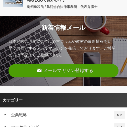
格を決めて良いか？』
鳥飼重和氏 / 鳥飼総合法律事務所 代表弁護士
新着情報メール
日本経営合理化協会では経営コラムや教材の最新情報をいち
早くお届けするメールマガジンを発信しております。ご希望
の方は下記よりご登録下さい。
email
メールマガジン登録する
カテゴリー
keyboard_arrow_down
企業戦略
593