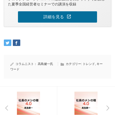
た夏季全国経営者セミナーでの講演を収録
open_in_new
詳細を見る
コラムニスト：
高島健一氏
カテゴリー:
トレンド
,
キー
ワード