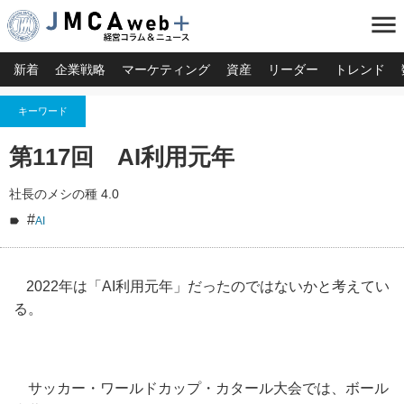
menu
新着
企業戦略
マーケティング
資産
リーダー
トレンド
キーワード
第117回 AI利用元年
社長のメシの種 4.0
#
AI
2022年は「AI利用元年」だったのではないかと考えてい
る。
サッカー・ワールドカップ・カタール大会では、ボール