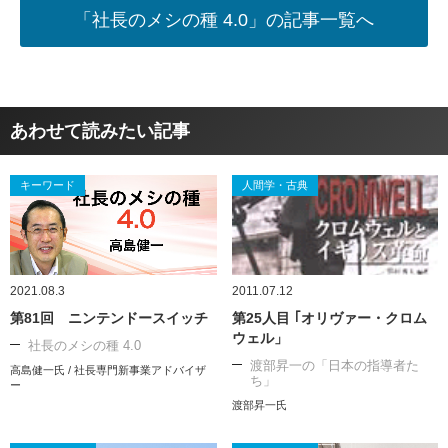
「社長のメシの種 4.0」の記事一覧へ
あわせて読みたい記事
キーワード
人間学・古典
2021.08.3
2011.07.12
第81回 ニンテンドースイッチ
第25人目 ｢オリヴァー・クロム
ウェル」
社長のメシの種 4.0
渡部昇一の「日本の指導者た
高島健一氏 / 社長専門新事業アドバイザ
ち」
ー
渡部昇一氏