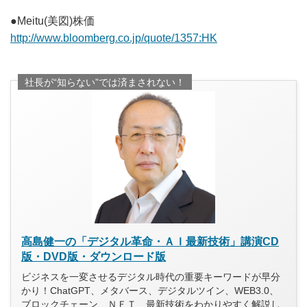
●Meitu(美図)株価
http://www.bloomberg.co.jp/quote/1357:HK
社長が“知らない”では済まされない！
高島健一の「デジタル革命・ＡＩ最新技術」講演CD
版・DVD版・ダウンロード版
ビジネスを一変させるデジタル時代の重要キーワードが早分
かり！ChatGPT、メタバース、デジタルツイン、WEB3.0、
ブロックチェーン、ＮＦＴ…最新技術をわかりやすく解説し