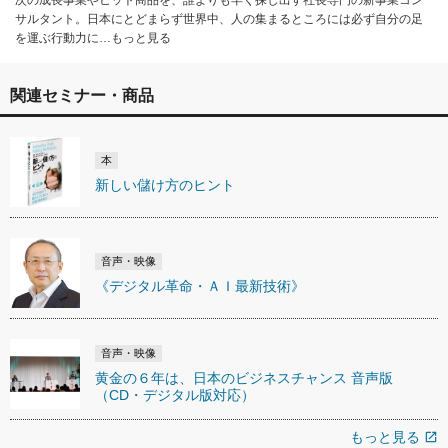
次の成長事業やヒット商品を、誰よりも早く探し出す社長専門の新事業コン
サルタント。日本にとどまらず世界中、人の集まるところには必ず自分の足
を運ぶ行動力に…もっと見る
関連セミナー・商品
本
新しい儲け方のヒント
音声・映像
《デジタル革命・ＡＩ最新技術》
音声・映像
黄金の６年は、日本のビジネスチャンス 音声版
（CD・デジタル版対応）
もっと見る
open_in_new