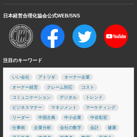
日本経営合理化協会
公式WEB/SNS
注目のキーワード
いい会社
アトツギ
オーナー企業
オーナー経営
クレーム対応
コスト
コミュニケーション
デジタル
トレンド
ビジネスマナー
マネジメント
マーケティング
リーダー
中国古典
中小企業
中谷彰宏
仕事術
企業分析
会社の数字
会計
健康