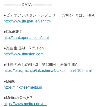
======== DATA =========
●ビデオアシスタントレフェリー（VAR）とは、FIFA
http://www.jfa.jp/rule/var.html
●ChatGPT
http://chat.openai.com/chat
●楽曲生成AI・Riffusion
http://www.riffusion.com
●社長のめしの種4.0 第109回 画像生成AI
https://plus.jmca.jp/takashima4/takashima4-109.html
●Meitu
https://linktr.ee/meitu.jp
●Meituの公式HP
https://www.meitu.com/en