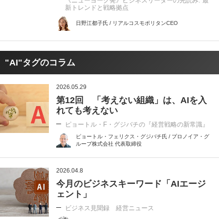
《ニューヨーク発》ビジネスリーダーの先読み: 最
新トレンドと戦略拠点
日野江都子氏 / リアルコスモポリタンCEO
"AI"タグのコラム
2026.05.29
第12回 「考えない組織」は、AIを入
れても考えない
ピョートル・F・グジバチの『経営戦略の新常識』
ピョートル・フェリクス・グジバチ氏 / プロノイア・グ
ループ株式会社 代表取締役
2026.04.8
今月のビジネスキーワード「AIエージ
ェント」
ビジネス見聞録 経営ニュース