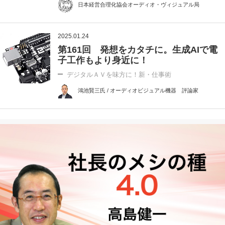
日本経営合理化協会オーディオ・ヴィジュアル局
2025.01.24
第161回 発想をカタチに。生成AIで電
子工作もより身近に！
デジタルＡＶを味方に！新・仕事術
鴻池賢三氏 / オーディオビジュアル機器 評論家