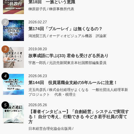
第18回 一族という意識
榊原節子氏 / 榊原事務所代表
2
2026.02.27
第174回「ブルーレイ」は無くなるの？
鴻池賢三氏 / オーディオビジュアル機器 評論家
3
2019.08.20
故事成語に学ぶ(33) 君命も受けざる所あり
宇惠一郎氏 / 元読売新聞東京本社国際部編集委員
4
2026.06.23
第144回 役員退職金支給の5年ルールに注意！
児玉尚彦氏 / 株式会社経理がよくなる 一般社団法人経理革新
プロジェクト 代表・税理士
5
2026.05.26
【著者インタビュー】「自創経営」システムで実現す
る！ 自分で考え、行動できる 今どき若手社員の育て
方
日本経営合理化協会出版局 /