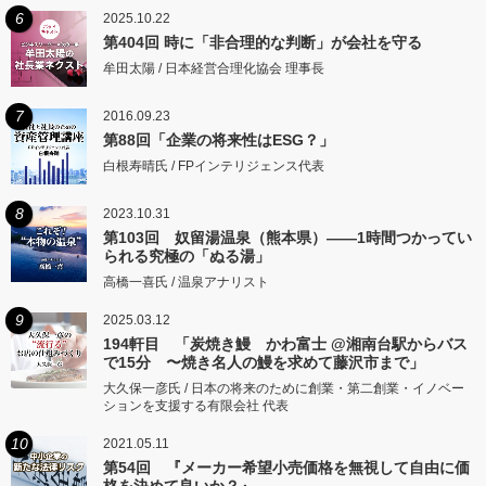
6
2025.10.22
第404回 時に「非合理的な判断」が会社を守る
牟田太陽 / 日本経営合理化協会 理事長
7
2016.09.23
第88回「企業の将来性はESG？」
白根寿晴氏 / FPインテリジェンス代表
8
2023.10.31
第103回 奴留湯温泉（熊本県）――1時間つかってい
られる究極の「ぬる湯」
高橋一喜氏 / 温泉アナリスト
9
2025.03.12
194軒目 「炭焼き鰻 かわ富士 @湘南台駅からバス
で15分 〜焼き名人の鰻を求めて藤沢市まで」
大久保一彦氏 / 日本の将来のために創業・第二創業・イノベー
ションを支援する有限会社 代表
10
2021.05.11
第54回 『メーカー希望小売価格を無視して自由に価