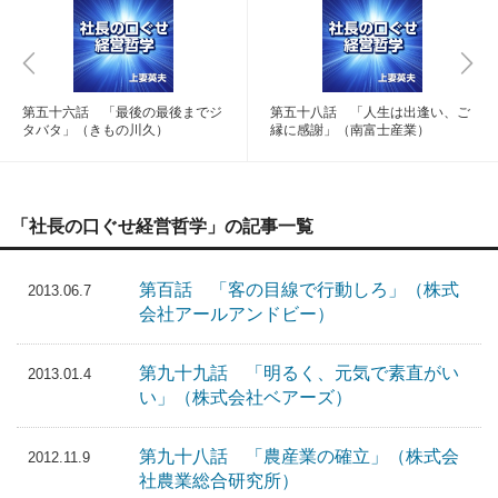
第五十六話 「最後の最後までジ
第五十八話 「人生は出逢い、ご
タバタ」（きもの川久）
縁に感謝」（南富士産業）
「社長の口ぐせ経営哲学」の記事一覧
第百話 「客の目線で行動しろ」（株式
2013.06.7
会社アールアンドビー）
第九十九話 「明るく、元気で素直がい
2013.01.4
い」（株式会社ベアーズ）
第九十八話 「農産業の確立」（株式会
2012.11.9
社農業総合研究所）