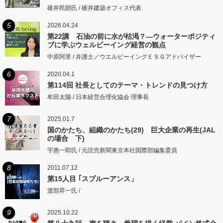
碓井民朗氏 / 碓井建築オフィス代表
5
2026.04.24
第22講 石油の前に水が枯渇？―ウォーターポジティ
ブに学ぶウェルビーイング経営の観点
中原阿里 / 弁護士／ウエルビーイングＥＳＧアドバイザー
6
2020.04.1
第114回 社長としてのテーマ・トレンドの見つけ方
牟田太陽 / 日本経営合理化協会 理事長
7
2025.01.7
国のかたち、組織のかたち(29) 巨大企業の再生(JAL
の場合 下)
宇惠一郎氏 / 元読売新聞東京本社国際部編集委員
8
2011.07.12
第15人目 ｢スプルーアンス」
渡部昇一氏 /
9
2025.10.22