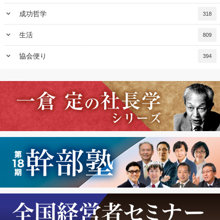
keyboard_arrow_down
成功哲学
318
keyboard_arrow_down
生活
809
keyboard_arrow_down
協会便り
394