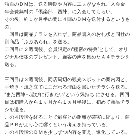
独自のＤＭは、送る時期や内容に工夫がなされ、入会金、
年会費無料の「倶楽部 西陣」に入会してもらい、
その後、約１か月半の間に４回のＤＭを送付するというも
の。
一回目は商品チラシを入れず、商品購入のお礼状と同社の
別商品「ぶぶあられ」を送る。
二回目に２週間後、会員限定の“秘密の特典”として、オリ
ジナル便箋のプレゼント、顧客の声を集めたＡ４チラシを
送る。
三回目は３週間後、同店周辺の観光スポットの案内図と、
手焼き・焼き立てにこだわる理由を書いたチラシを送る。
“また西陣へ遊びに行きたい”という気持ち にさせる。四回
目は初購入から１ヶ月から１ヵ月半後に、初めて商品チラ
シを送る。
この４段階を経ることで顧客との距離が確実に縮まり、商
品ＰＲがより心に響くという考えを持っている。
この４段階のＤＭも少しずつ内容を変え、進化している。