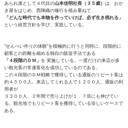
あられ屋として４代目の
山本佳明社長（３５歳）
は、おか
き屋をはじめ、西陣織の修行を積み重ねて、
「どんな時代でも本物を作っていけば、必ず生き残れる」
という経営方針を学び、実践している。
“せんべい作りの体験”を積極的に行うと同時に、段階的に
顧客との距離を縮める独自の販促手法である
「４段階のＤＭ」
を 実施している。一度だけの来店が多
い観光客の常連客化を成功しているのである。
この４段階のＤＭ戦略で獲得している通販のリピート客は
約４５００人。来店してくれる人で１２００人、通販の利
用者が
３３００人、２年間で売り上げが１．７倍にも伸びてい
る。観光地でもリピート客を獲得している珍しいケースで
ある。