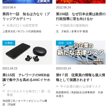
2010.06.4
2022.08.24
第四十一話 知るは力なり（ブ
第158話 なぜ日本企業は政府の
リッジアカデミー）
行政指導に背を向けるか
社長の口ぐせ経営哲学
中国経済の最新動向
上妻英夫氏 / KIプレス代表取締役
沈 才彬氏 / 多摩大学 教授
仕事術
採用・法律
2021.04.23
2023.03.14
第115回 テレワークのWEB会
第9７回 従業員の情報も個人情
議で集中力を高めるANCイヤホ
報として保護されます！
ン
中小企業の新たな法律リスク
デジタルＡＶを味方に！新・仕
鳥飼重和氏 / 鳥飼総合法律事務所 代表
事術
弁護士
鴻池賢三氏 / オーディオビジュアル機
器 評論家