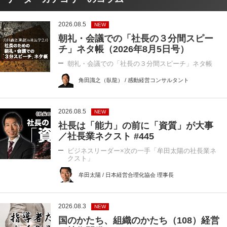
2026.08.5
NEW
朝礼・会議での「社長の３分間スピー
チ」ネタ帳（2026年8月5日号）
朝礼・会議での「社長の３分間スピーチ」ネタ帳
角田識之（臥龍） / 感動経営コンサルタント
2026.08.5
NEW
社長は「能力」の前に「資質」が大事
／社長業ネクスト #445
ビジネスリーダー×次の一手「牟田太陽の社長業ネ
クスト」
牟田太陽 / 日本経営合理化協会 理事長
2026.08.3
NEW
国のかたち、組織のかたち（108）経営