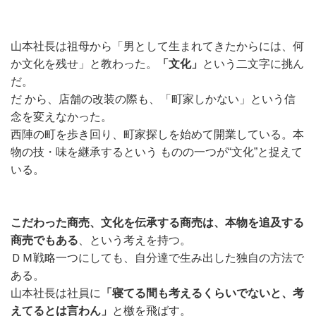
山本社長は祖母から「男として生まれてきたからには、何
か文化を残せ」と教わった。
「文化」
という二文字に挑ん
だ。
だ から、店舗の改装の際も、「町家しかない」という信
念を変えなかった。
西陣の町を歩き回り、町家探しを始めて開業している。本
物の技・味を継承するという ものの一つが“文化”と捉えて
いる。
こだわった商売、文化を伝承する商売は、本物を追及する
商売でもある
、という考えを持つ。
ＤＭ戦略一つにしても、自分達で生み出した独自の方法で
ある。
山本社長は社員に
「寝てる間も考えるくらいでないと、考
えてるとは言わん」
と檄を飛ばす。