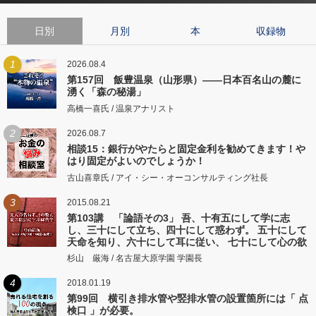
日別
月別
本
収録物
1
2026.08.4
第157回 飯豊温泉（山形県）――日本百名山の麓に
湧く「森の秘湯」
高橋一喜氏 / 温泉アナリスト
2
2026.08.7
相談15：銀行がやたらと固定金利を勧めてきます！や
はり固定がよいのでしょうか！
古山喜章氏 / アイ・シー・オーコンサルティング社長
3
2015.08.21
第103講 「論語その3」 吾、十有五にして学に志
し、三十にして立ち、四十にして惑わず。 五十にして
天命を知り、六十にして耳に従い、 七十にして心の欲
するところに従いて矩をこえず。
杉山 厳海 / 名古屋大原学園 学園長
4
2018.01.19
第99回 横引き排水管や竪排水管の設置箇所には「 点
検口 」が必要。