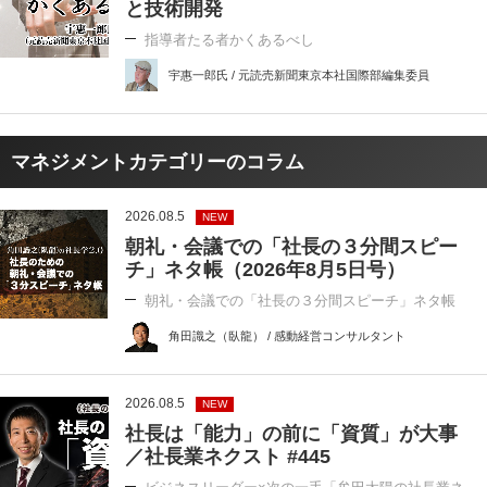
と技術開発
指導者たる者かくあるべし
宇惠一郎氏 / 元読売新聞東京本社国際部編集委員
マネジメントカテゴリーのコラム
2026.08.5
NEW
朝礼・会議での「社長の３分間スピー
チ」ネタ帳（2026年8月5日号）
朝礼・会議での「社長の３分間スピーチ」ネタ帳
角田識之（臥龍） / 感動経営コンサルタント
2026.08.5
NEW
社長は「能力」の前に「資質」が大事
／社長業ネクスト #445