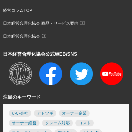
経営コラムTOP
exit_to_app
日本経営合理化協会 商品・サービス案内
exit_to_app
日本経営合理化協会
日本経営合理化協会
公式WEB/SNS
注目のキーワード
いい会社
アトツギ
オーナー企業
オーナー経営
クレーム対応
コスト