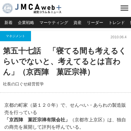
menu
新着
企業戦略
マーケティング
資産
リーダー
トレンド
マネジメント
2010.06.4
第五十七話 「寝てる間も考えるく
らいでないと、考えてるとは言わ
ん」（京西陣 菓匠宗禅）
社長の口ぐせ経営哲学
京都の町家（築１２０年）で、せんべい・あられの製造販
売を行っている
「京西陣 菓匠宗禅有限会社」
（京都市上京区）は、独自
の商売を展開して評判を呼んでいる。