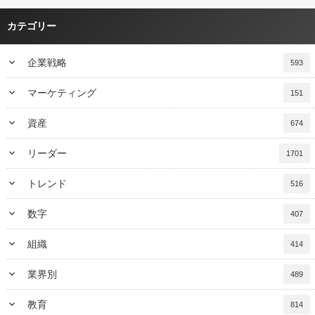
カテゴリー
keyboard_arrow_down
企業戦略
593
keyboard_arrow_down
マーケティング
151
keyboard_arrow_down
資産
674
keyboard_arrow_down
リーダー
1701
keyboard_arrow_down
トレンド
516
keyboard_arrow_down
数字
407
keyboard_arrow_down
組織
414
keyboard_arrow_down
業界別
489
keyboard_arrow_down
教育
814