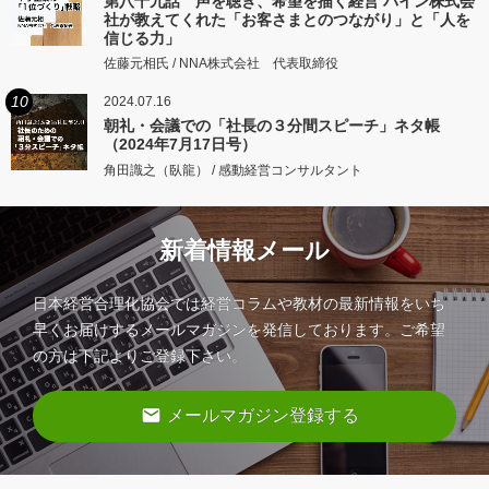
第八十九話 声を聴き、希望を描く経営 パイン株式会
社が教えてくれた「お客さまとのつながり」と「人を
信じる力」
佐藤元相氏 / NNA株式会社 代表取締役
10
2024.07.16
朝礼・会議での「社長の３分間スピーチ」ネタ帳
（2024年7月17日号）
角田識之（臥龍） / 感動経営コンサルタント
新着情報メール
日本経営合理化協会では経営コラムや教材の最新情報をいち
早くお届けするメールマガジンを発信しております。ご希望
の方は下記よりご登録下さい。
email
メールマガジン登録する