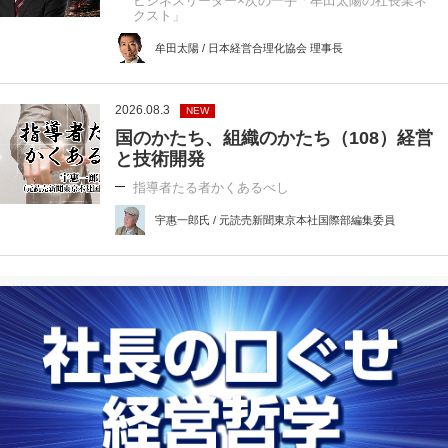
ビジネスリーダー×次の一手「牟田太陽の社長業ネ
クスト」
牟田太陽 / 日本経営合理化協会 理事長
2026.08.3
NEW
国のかたち、組織のかたち（108）経営
と技術開発
指導者たる者かくあるべし
宇惠一郎氏 / 元読売新聞東京本社国際部編集委員