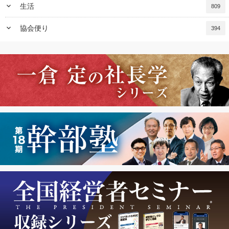
keyboard_arrow_down
生活
809
keyboard_arrow_down
協会便り
394