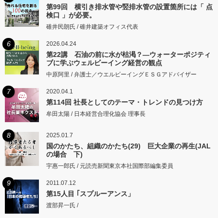
第99回 横引き排水管や竪排水管の設置箇所には「 点
検口 」が必要。
碓井民朗氏 / 碓井建築オフィス代表
6
2026.04.24
第22講 石油の前に水が枯渇？―ウォーターポジティ
ブに学ぶウェルビーイング経営の観点
中原阿里 / 弁護士／ウエルビーイングＥＳＧアドバイザー
7
2020.04.1
第114回 社長としてのテーマ・トレンドの見つけ方
牟田太陽 / 日本経営合理化協会 理事長
8
2025.01.7
国のかたち、組織のかたち(29) 巨大企業の再生(JAL
の場合 下)
宇惠一郎氏 / 元読売新聞東京本社国際部編集委員
9
2011.07.12
第15人目 ｢スプルーアンス」
渡部昇一氏 /