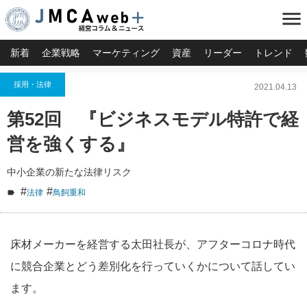
menu
新着
企業戦略
マーケティング
資産
リーダー
トレンド
採用・法律
2021.04.13
第52回 『ビジネスモデル特許で経
営を強くする』
中小企業の新たな法律リスク
#
#
法律
鳥飼重和
床材メーカーを経営する太田社長が、アフターコロナ時代
に競合企業とどう差別化を行っていくかについて話してい
ます。