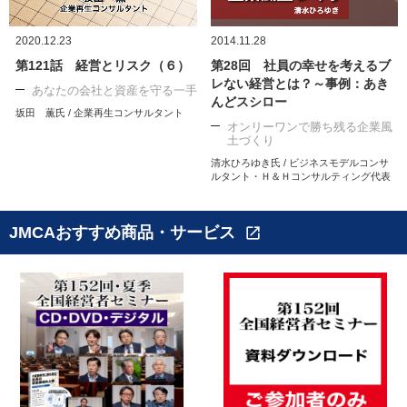
2020.12.23
2014.11.28
第121話 経営とリスク（６）
第28回 社員の幸せを考えるブ
レない経営とは？～事例：あき
あなたの会社と資産を守る一手
んどスシロー
坂田 薫氏 / 企業再生コンサルタント
オンリーワンで勝ち残る企業風
土づくり
清水ひろゆき氏 / ビジネスモデルコンサ
ルタント・Ｈ＆Ｈコンサルティング代表
JMCAおすすめ商品・サービス
open_in_new