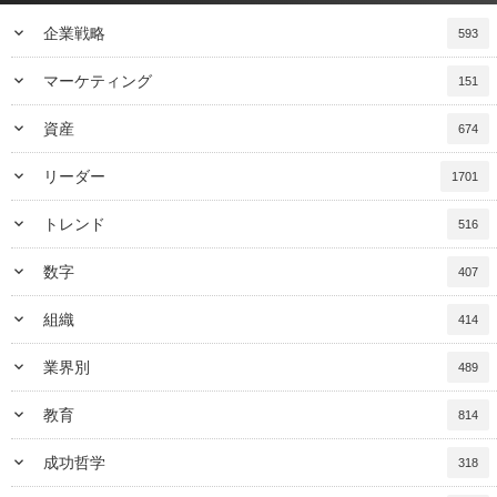
keyboard_arrow_down
企業戦略
593
keyboard_arrow_down
マーケティング
151
keyboard_arrow_down
資産
674
keyboard_arrow_down
リーダー
1701
keyboard_arrow_down
トレンド
516
keyboard_arrow_down
数字
407
keyboard_arrow_down
組織
414
keyboard_arrow_down
業界別
489
keyboard_arrow_down
教育
814
keyboard_arrow_down
成功哲学
318