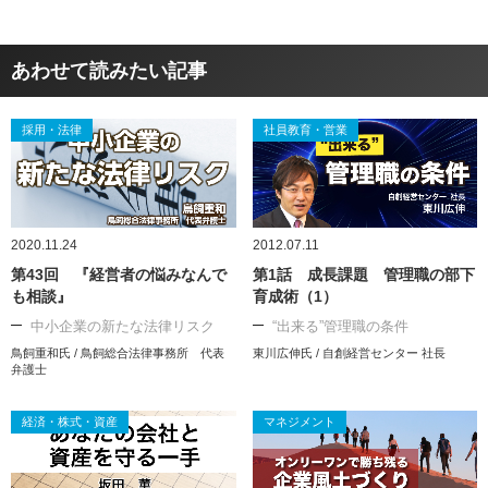
あわせて読みたい記事
採用・法律
社員教育・営業
2020.11.24
2012.07.11
第43回 『経営者の悩みなんで
第1話 成長課題 管理職の部下
も相談』
育成術（1）
中小企業の新たな法律リスク
“出来る”管理職の条件
鳥飼重和氏 / 鳥飼総合法律事務所 代表
東川広伸氏 / 自創経営センター 社長
弁護士
経済・株式・資産
マネジメント