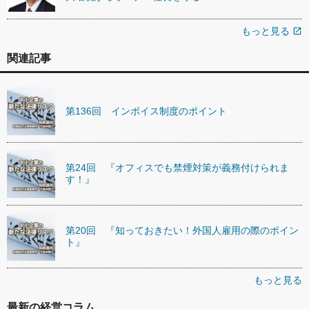
もっと見る
open_in_new
関連記事
第136回 インボイス制度のポイント
第24回 『オフィスでも禁煙対策が義務付けられま
す！』
第20回 『知っておきたい！外国人雇用の際のポイン
ト』
もっと見る
最新の経営コラム