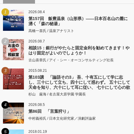
1
2026.08.4
第157回 飯豊温泉（山形県）――日本百名山の麓に
湧く「森の秘湯」
高橋一喜氏 / 温泉アナリスト
2
2026.08.7
相談15：銀行がやたらと固定金利を勧めてきます！や
はり固定がよいのでしょうか！
古山喜章氏 / アイ・シー・オーコンサルティング社長
3
2015.08.21
第103講 「論語その3」 吾、十有五にして学に志
し、三十にして立ち、四十にして惑わず。 五十にして
天命を知り、六十にして耳に従い、 七十にして心の欲
するところに従いて矩をこえず。
杉山 厳海 / 名古屋大原学園 学園長
4
2026.08.5
第86回 「言葉狩り」
中村義裕氏 / 日本文化研究家／演劇評論家
5
2018.01.19