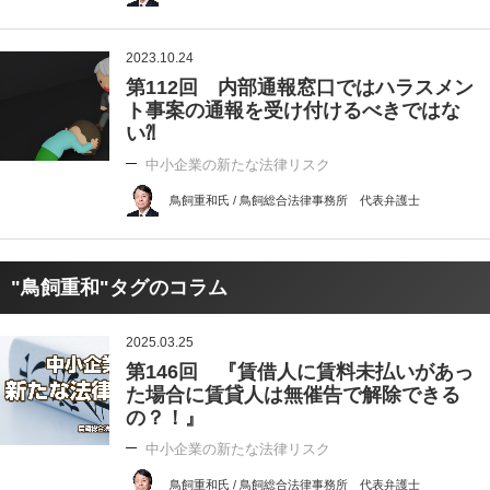
2023.10.24
第112回 内部通報窓口ではハラスメン
ト事案の通報を受け付けるべきではな
い⁈
中小企業の新たな法律リスク
鳥飼重和氏 / 鳥飼総合法律事務所 代表弁護士
"鳥飼重和"タグのコラム
2025.03.25
第146回 『賃借人に賃料未払いがあっ
た場合に賃貸人は無催告で解除できる
の？！』
中小企業の新たな法律リスク
鳥飼重和氏 / 鳥飼総合法律事務所 代表弁護士