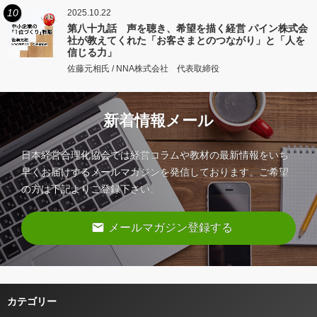
10
2025.10.22
第八十九話 声を聴き、希望を描く経営 パイン株式会
社が教えてくれた「お客さまとのつながり」と「人を
信じる力」
佐藤元相氏 / NNA株式会社 代表取締役
新着情報メール
日本経営合理化協会では経営コラムや教材の最新情報をいち
早くお届けするメールマガジンを発信しております。ご希望
の方は下記よりご登録下さい。
email
メールマガジン登録する
カテゴリー