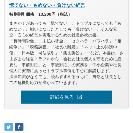
慌てない・もめない・負けない経営
特別割引価格 13,200円（税込）
まさか！があっても「慌てない」、トラブルになっても「も
めない」、戦いになったとしても「負けない」。そんな安
全・安心の経営を実現するための社長必携の書。
「長時間労働」「未払い賃金」「セクハラ・パワハラ」「相
続争い」「税務調査」「社長の離婚」「ネット上の誹謗中
傷」「日本版 司法取引」「集団訴訟」･･･など、本書は、さ
まざまな経営トラブルから、会社と社長個人を守るために必
要な「事前対応」と「事後対応」の実務を、中小企業や社長
個人に実際にあったトラブル事例を中心に解説します。
法律知識がなくても、読みすすめるうちに、自然と社長とし
ての危機対応力が磨かれていきます。
open_in_new
詳細を見る