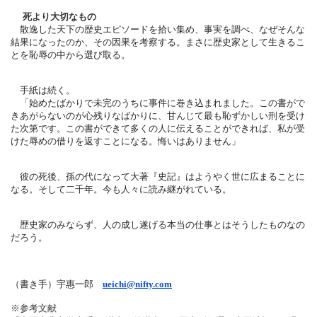
死より大切なもの
散逸した天下の歴史エピソードを拾い集め、事実を調べ、
なぜそんな
結果になったのか、その因果を考察する。
まさに歴史家として生きるこ
とを恥辱の中から選び取る。
手紙は続く。
「始めたばかりで未完のうちに事件に巻き込まれました。
この書がで
きあがらないのが心残りなばかりに、
甘んじて最も恥ずかしい刑を受け
た次第です。
この書ができて多くの人に伝えることができれば、
私が受
けた辱めの借りを返すことになる。悔いはありません」
彼の死後、孫の代になって大著『史記』
はようやく世に広まることに
なる。そして二千年。
今も人々に読み継がれている。
歴史家のみならず、
人の成し遂げる本当の仕事とはそうしたものなの
だろう。
（書き手）宇惠一郎
ueichi@nifty.com
※参考文献