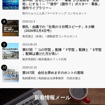
第54回 "おもしろポスター・看板"が少店街を「笑店
街」にする！～「"迷作"（謎作？）ポスター・看板」
傑作ライブラリー～
西川りゅうじん氏 / マーケティング コンサルタント
8
2026.02.4
朝礼・会議での「社長の３分間スピーチ」ネタ帳
（2026年2月4日号）
角田識之（臥龍） / 感動経営コンサルタント
9
2014.06.20
第57回 「 コの字型 」配棟「 F字型 」配棟と「 E字型
」配棟は避けた方が良い
碓井民朗氏 / 碓井建築オフィス代表
10
2026.02.10
第167回 会社を辞めますのホントの意味
鳥飼重和氏 / 鳥飼総合法律事務所 代表弁護士
新着情報メール