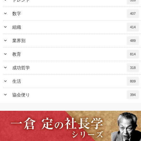
keyboard_arrow_down
トレンド
516
keyboard_arrow_down
数字
407
keyboard_arrow_down
組織
414
keyboard_arrow_down
業界別
489
keyboard_arrow_down
教育
814
keyboard_arrow_down
成功哲学
318
keyboard_arrow_down
生活
809
keyboard_arrow_down
協会便り
394