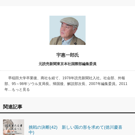
宇惠一郎氏
元読売新聞東京本社国際部編集委員
早稲田大学卒業後、商社を経て、1978年読売新聞社入社。社会部、外報
部、95～98年ソウル支局長。帰国後、解説部次長、2007年編集委員。2011
年…もっと見る
関連記事
挑戦の決断(42) 新しい国の形を求めて(徳川慶喜
中)