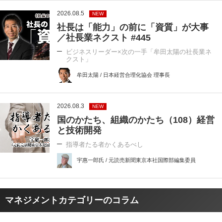
2026.08.5
NEW
社長は「能力」の前に「資質」が大事
／社長業ネクスト #445
ビジネスリーダー×次の一手「牟田太陽の社長業ネ
クスト」
牟田太陽 / 日本経営合理化協会 理事長
2026.08.3
NEW
国のかたち、組織のかたち（108）経営
と技術開発
指導者たる者かくあるべし
宇惠一郎氏 / 元読売新聞東京本社国際部編集委員
マネジメントカテゴリーのコラム