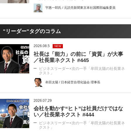
宇惠一郎氏 / 元読売新聞東京本社国際部編集委員
"リーダー"タグのコラム
2026.08.5
NEW
社長は「能力」の前に「資質」が大事
／社長業ネクスト #445
ビジネスリーダー×次の一手「牟田太陽の社長業ネ
クスト」
牟田太陽 / 日本経営合理化協会 理事長
2026.07.29
会社を動かす“ヒト”は社員だけではな
い／社長業ネクスト #444
ビジネスリーダー×次の一手「牟田太陽の社長業ネ
クスト」