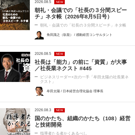
2026.08.5
NEW
朝礼・会議での「社長の３分間スピー
チ」ネタ帳（2026年8月5日号）
朝礼・会議での「社長の３分間スピーチ」ネタ帳
角田識之（臥龍） / 感動経営コンサルタント
2026.08.5
NEW
社長は「能力」の前に「資質」が大事
／社長業ネクスト #445
ビジネスリーダー×次の一手「牟田太陽の社長業ネ
クスト」
牟田太陽 / 日本経営合理化協会 理事長
2026.08.3
NEW
国のかたち、組織のかたち（108）経営
と技術開発
指導者たる者かくあるべし