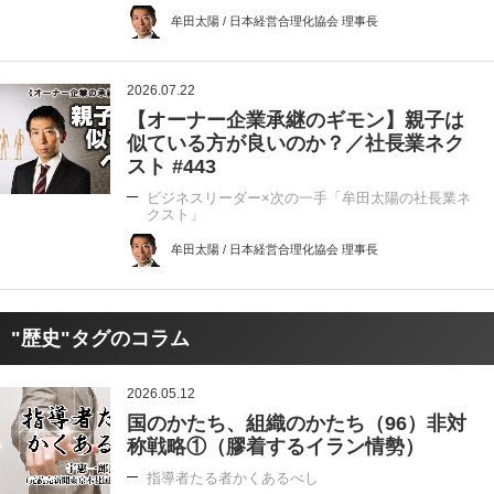
牟田太陽 / 日本経営合理化協会 理事長
2026.07.22
【オーナー企業承継のギモン】親子は
似ている方が良いのか？／社長業ネク
スト #443
ビジネスリーダー×次の一手「牟田太陽の社長業ネ
クスト」
牟田太陽 / 日本経営合理化協会 理事長
"歴史"タグのコラム
2026.05.12
国のかたち、組織のかたち（96）非対
称戦略①（膠着するイラン情勢）
指導者たる者かくあるべし