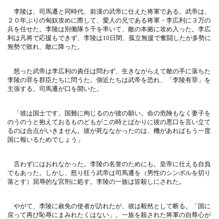
李陵は、司馬遷と同時代、前漢の武帝に仕えた将軍である。
武帝は、
２０年ぶりの匈奴攻めに際して、愛人の兄である将軍・
李広利に３万の
兵を任せた。李陵は別働隊５千を率いて、
敵の本拠に攻め入った。李広
利は凡将で応援もできず、
李陵は10日間、孤立無援で奮闘したが多勢に
無勢で敗れ、
敵に降った。
怒った武帝は李広利の責任は問わず、
生きながらえて敵の手に落ちた
李陵の罪を群臣たちに問うた。
側近たちは武帝を恐れ、「李陵有罪」を
主張する。
司馬遷が口を開いた。
「彼は国士です。国難に殉じるのが彼の願い。
命の危険もなく妻子を
のうのうと抱えておるものどもがこの時とば
かりに彼の悪口を言い立て
るのは合点がいきません。
彼が死ななかったのは、
機があればもう一度
国に報いるためでしょう」
言わずにはおれなかった。李陵の名誉のためにも。
皇帝に仕える自負
でもあった。しかし、怒り狂う武帝は司馬遷を（
男性のシンボルを切り
落とす）屈辱的な宮刑に処す。
李陵の一族は皆殺しにされた。
やがて、李陵に赦免の使者が訪れたが、彼は毅然として断る。「
国に
戻って再び恥辱にまみれたくはない」。
一族を殺された将軍の自尊心が