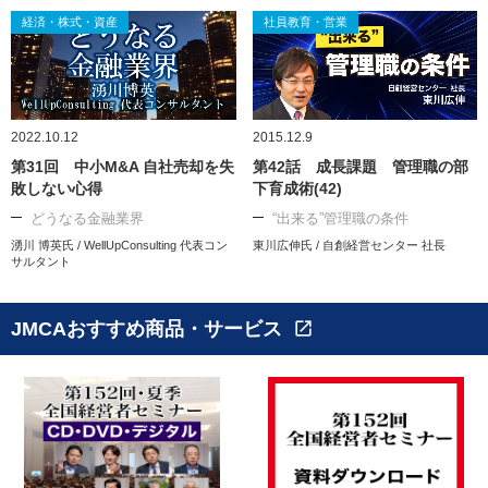
経済・株式・資産
社員教育・営業
2022.10.12
2015.12.9
第31回 中小M&A 自社売却を失
第42話 成長課題 管理職の部
敗しない心得
下育成術(42)
どうなる金融業界
“出来る”管理職の条件
湧川 博英氏 / WellUpConsulting 代表コン
東川広伸氏 / 自創経営センター 社長
サルタント
JMCAおすすめ商品・サービス
open_in_new