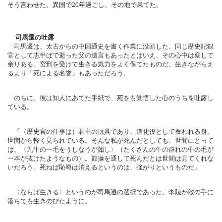
そう言わせた。
異国で20年過ごし、その地で果てた。
司馬遷の吐露
司馬遷は、太古からの中国通史を書く作業に没頭した。
同じ歴史記録
官として志半ばで逝った父の遺言もあったとはいえ、
その心中は察して
余りある。
宮刑を受けて生きる気力をよく保てたものだ。
生きながらえ
るより「死による名誉」もあっただろう。
のちに、彼は知人にあてた手紙で、
死をも覚悟した心のうちを吐露し
ている。
「（歴史官の仕事は）君主の玩具であり、
道化役として養われる身。
世間から軽く見られている。
そんな私が死んだとしても、世間にとって
は、〈
九牛の一毛をうしなうが如し〉（
たくさんの牛の群れの中の毛が
一本が抜けたようなもの）。
節操を通して死んだとは世間は見てくれな
いだろう。
死ねば恥辱は消えるというのは、強がりというものだ」
〈ならば生きる〉というのが司馬遷の選択であった。
李陵が敵の手に
落ちても生きのびたように。