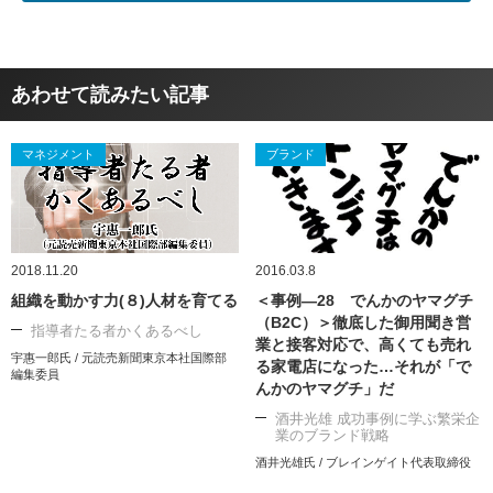
あわせて読みたい記事
マネジメント
ブランド
2018.11.20
2016.03.8
組織を動かす力(８)人材を育てる
＜事例―28 でんかのヤマグチ
（B2C）＞徹底した御用聞き営
指導者たる者かくあるべし
業と接客対応で、高くても売れ
宇惠一郎氏 / 元読売新聞東京本社国際部
る家電店になった…それが「で
編集委員
んかのヤマグチ」だ
酒井光雄 成功事例に学ぶ繁栄企
業のブランド戦略
酒井光雄氏 / ブレインゲイト代表取締役