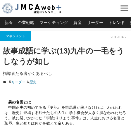
menu
新着
企業戦略
マーケティング
資産
リーダー
トレンド
マネジメント
2019.04.2
故事成語に学ぶ(13)九牛の一毛をう
しなうが如し
指導者たる者かくあるべし
#
#
リーダー
歴史
男の
名誉とは
中国正史の初めである『史記』を司馬遷が著さなければ、
われわれ
は、
歴史に登場する烈士たちの人生に学ぶ機会が大きく損なわれただろ
う。彼に襲いかかった「李陵(りりょう)事件」は、
人生における名誉と
恥辱、生と死とは何かを教えて余りある。