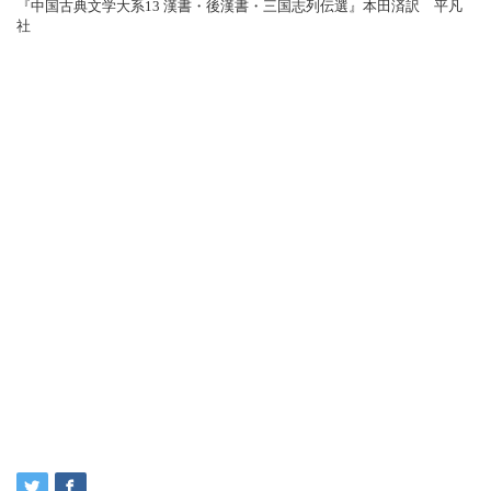
『中国古典文学大系13 漢書・後漢書・三国志列伝選』本田済訳 平凡
社