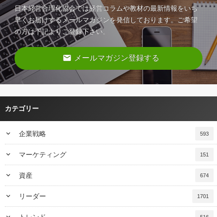
日本経営合理化協会では経営コラムや教材の最新情報をいち
早くお届けするメールマガジンを発信しております。ご希望
の方は下記よりご登録下さい。
email
メールマガジン登録する
カテゴリー
keyboard_arrow_down
企業戦略
593
keyboard_arrow_down
マーケティング
151
keyboard_arrow_down
資産
674
keyboard_arrow_down
リーダー
1701