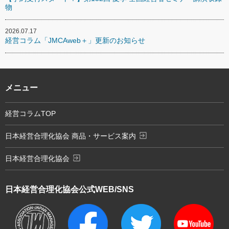
物
2026.07.17
経営コラム「JMCAweb＋」更新のお知らせ
メニュー
経営コラムTOP
exit_to_app
日本経営合理化協会 商品・サービス案内
exit_to_app
日本経営合理化協会
日本経営合理化協会
公式WEB/SNS