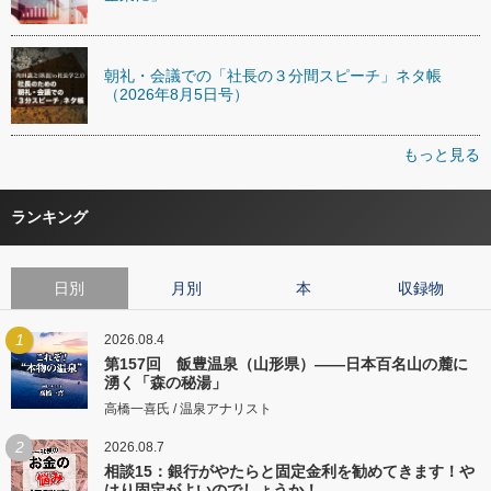
朝礼・会議での「社長の３分間スピーチ」ネタ帳
（2026年8月5日号）
もっと見る
ランキング
日別
月別
本
収録物
1
2026.08.4
第157回 飯豊温泉（山形県）――日本百名山の麓に
湧く「森の秘湯」
高橋一喜氏 / 温泉アナリスト
2
2026.08.7
相談15：銀行がやたらと固定金利を勧めてきます！や
はり固定がよいのでしょうか！