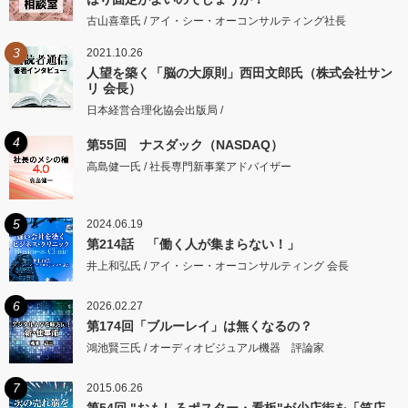
古山喜章氏 / アイ・シー・オーコンサルティング社長
3
2021.10.26
人望を築く「脳の大原則」西田文郎氏（株式会社サン
リ 会長）
日本経営合理化協会出版局 /
4
第55回 ナスダック（NASDAQ）
高島健一氏 / 社長専門新事業アドバイザー
5
2024.06.19
第214話 「働く人が集まらない！」
井上和弘氏 / アイ・シー・オーコンサルティング 会長
6
2026.02.27
第174回「ブルーレイ」は無くなるの？
鴻池賢三氏 / オーディオビジュアル機器 評論家
7
2015.06.26