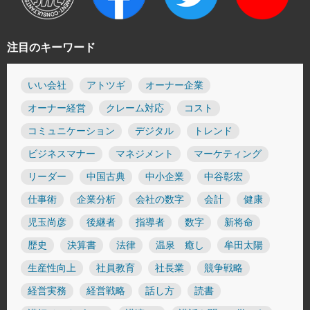
注目のキーワード
いい会社
アトツギ
オーナー企業
オーナー経営
クレーム対応
コスト
コミュニケーション
デジタル
トレンド
ビジネスマナー
マネジメント
マーケティング
リーダー
中国古典
中小企業
中谷彰宏
仕事術
企業分析
会社の数字
会計
健康
児玉尚彦
後継者
指導者
数字
新将命
歴史
決算書
法律
温泉 癒し
牟田太陽
生産性向上
社員教育
社長業
競争戦略
経営実務
経営戦略
話し方
読書