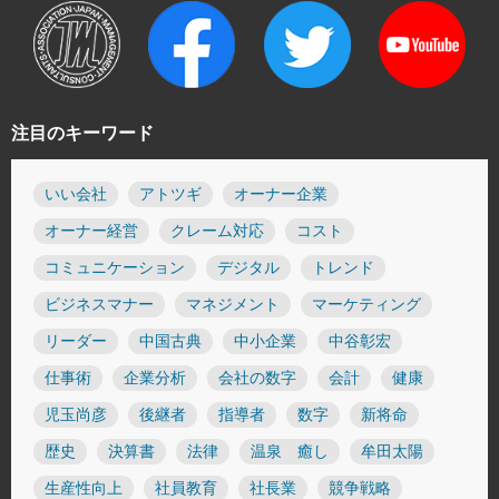
注目のキーワード
いい会社
アトツギ
オーナー企業
オーナー経営
クレーム対応
コスト
コミュニケーション
デジタル
トレンド
ビジネスマナー
マネジメント
マーケティング
リーダー
中国古典
中小企業
中谷彰宏
仕事術
企業分析
会社の数字
会計
健康
児玉尚彦
後継者
指導者
数字
新将命
歴史
決算書
法律
温泉 癒し
牟田太陽
生産性向上
社員教育
社長業
競争戦略