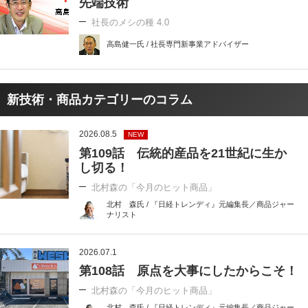
先端技術
社長のメシの種 4.0
高島健一氏 / 社長専門新事業アドバイザー
新技術・商品カテゴリーのコラム
2026.08.5
NEW
第109話 伝統的産品を21世紀に生か
し切る！
北村森の「今月のヒット商品」
北村 森氏 / 『日経トレンディ』元編集長／商品ジャー
ナリスト
2026.07.1
第108話 原点を大事にしたからこそ！
北村森の「今月のヒット商品」
北村 森氏 / 『日経トレンディ』元編集長／商品ジャー