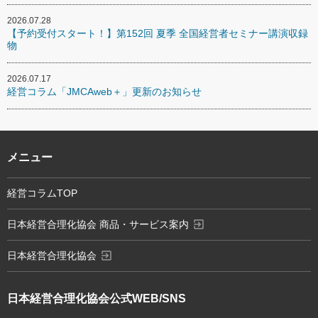
2026.07.28
【予約受付スタート！】第152回 夏季 全国経営者セミナー講演収録
物
2026.07.17
経営コラム「JMCAweb＋」更新のお知らせ
メニュー
経営コラムTOP
exit_to_app
日本経営合理化協会 商品・サービス案内
exit_to_app
日本経営合理化協会
日本経営合理化協会
公式WEB/SNS