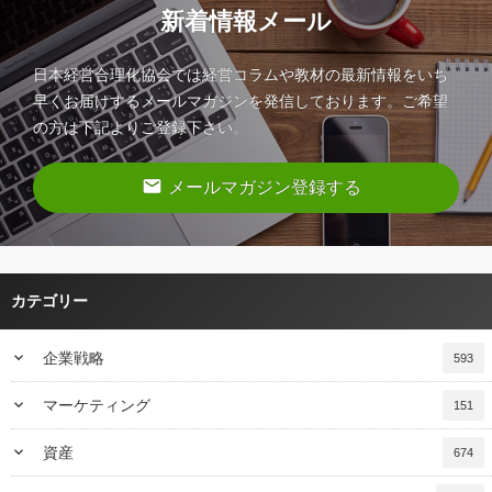
新着情報メール
日本経営合理化協会では経営コラムや教材の最新情報をいち
早くお届けするメールマガジンを発信しております。ご希望
の方は下記よりご登録下さい。
email
メールマガジン登録する
カテゴリー
keyboard_arrow_down
企業戦略
593
keyboard_arrow_down
マーケティング
151
keyboard_arrow_down
資産
674