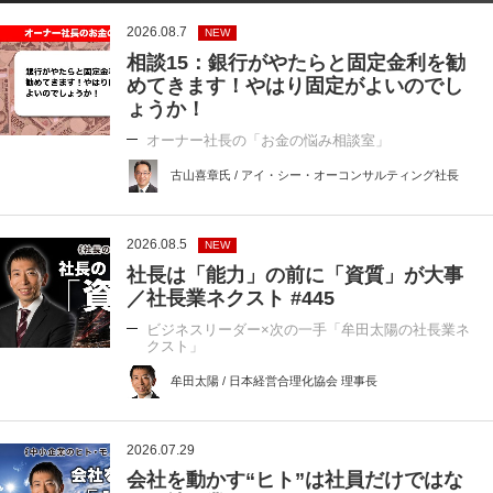
2026.08.7
NEW
相談15：銀行がやたらと固定金利を勧
めてきます！やはり固定がよいのでし
ょうか！
オーナー社長の「お金の悩み相談室」
古山喜章氏 / アイ・シー・オーコンサルティング社長
2026.08.5
NEW
社長は「能力」の前に「資質」が大事
／社長業ネクスト #445
ビジネスリーダー×次の一手「牟田太陽の社長業ネ
クスト」
牟田太陽 / 日本経営合理化協会 理事長
2026.07.29
会社を動かす“ヒト”は社員だけではな