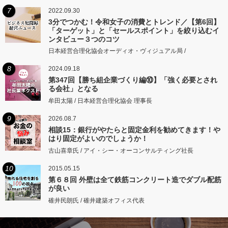
7
2022.09.30
3分でつかむ！令和女子の消費とトレンド／【第6回】
「ターゲット」と「セールスポイント」を絞り込むイ
ンタビュー３つのコツ
日本経営合理化協会オーディオ・ヴィジュアル局 /
8
2024.09.18
第347回【勝ち組企業づくり編⑩】「強く必要とされ
る会社」となる
牟田太陽 / 日本経営合理化協会 理事長
9
2026.08.7
相談15：銀行がやたらと固定金利を勧めてきます！や
はり固定がよいのでしょうか！
古山喜章氏 / アイ・シー・オーコンサルティング社長
10
2015.05.15
第６８回 外壁は全て鉄筋コンクリート造でダブル配筋
が良い
碓井民朗氏 / 碓井建築オフィス代表