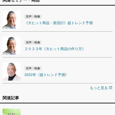
関連セミナー・商品
音声・映像
《大ヒット商品・新流行》超トレンド予測
音声・映像
２０２３年《大ヒット商品の作り方》
音声・映像
2022年《超トレンド予測》
もっと見る
open_in_new
関連記事