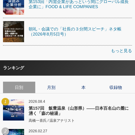
第153回「内需企業があっという間にグローバル成長
企業に」FOOD & LIFE COMPANIES
朝礼・会議での「社長の３分間スピーチ」ネタ帳
（2026年8月5日号）
もっと見る
ランキング
日別
月別
本
収録物
1
2026.08.4
第157回 飯豊温泉（山形県）――日本百名山の麓に
湧く「森の秘湯」
高橋一喜氏 / 温泉アナリスト
2
2026.02.27