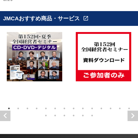
JMCAおすすめ商品・サービス
open_in_new