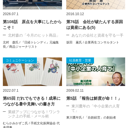
2026.07.1
2016.10.12
第108話 原点を大事にしたから
第76話 会社が破たんする原因
こそ！
は資産にある(5)
北村森の「今月のヒット商品」
あなたの会社と資産を守る一手
北村 森氏 / 『日経トレンディ』元編集
坂田 薫氏 / 企業再生コンサルタント
長／商品ジャーナリスト
コミュニケーション
社員教育・営業
2022.07.1
2009.02.11
第65回 だれでもできる！成果に
第5話 「報告は鮮度が命！！」
つながる暑中見舞いの書き方
東川鷹年の「中小企業の人育
て」
業績アップにつながる！ワンラ
ンク上の手紙・メール術
東川鷹年氏 / 「自創経営」の創始者
むらかみかずこ氏 / 手紙文化振興協会 代
表理事