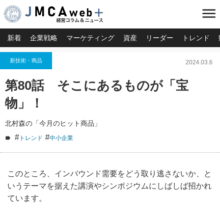
menu
新着
企業戦略
マーケティング
資産
リーダー
トレンド
新技術・商品
2024.03.6
第80話 そこにあるものが「宝
物」！
北村森の「今月のヒット商品」
#
#
トレンド
中小企業
このところ、インバウンド需要をどう取り逃さないか、と
いうテーマを据えた講演やシンポジウムにしばしば招かれ
ています。