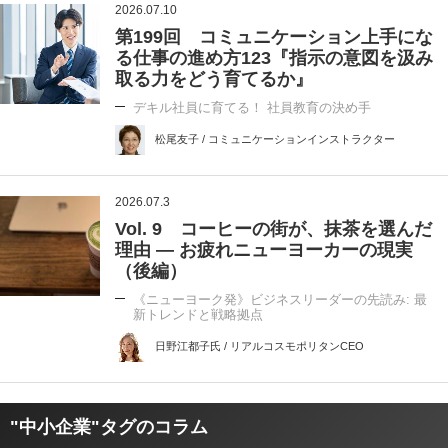
2026.07.10
第199回 コミュニケーション上手にな
る仕事の進め方123『指示の意図を汲み
取る力をどう育てるか』
デキル社員に育てる！ 社員教育の決め手
松尾友子 / コミュニケーションインストラクター
2026.07.3
Vol. 9 コーヒーの街が、抹茶を選んだ
理由 ― お疲れニューヨーカーの現実
（後編）
《ニューヨーク発》ビジネスリーダーの先読み: 最
新トレンドと戦略拠点
日野江都子氏 / リアルコスモポリタンCEO
"中小企業"タグのコラム