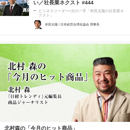
い／社長業ネクスト #444
ビジネスリーダー×次の一手「牟田太陽の社長業ネ
クスト」
牟田太陽 / 日本経営合理化協会 理事長
北村森の「今月のヒット商品」