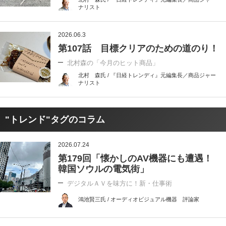
ナリスト
2026.06.3
第107話 目標クリアのための道のり！
北村森の「今月のヒット商品」
北村 森氏 / 『日経トレンディ』元編集長／商品ジャー
ナリスト
"トレンド"タグのコラム
2026.07.24
第179回「懐かしのAV機器にも遭遇！
韓国ソウルの電気街」
デジタルＡＶを味方に！新・仕事術
鴻池賢三氏 / オーディオビジュアル機器 評論家