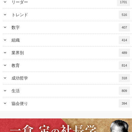
keyboard_arrow_down
リーダー
1701
keyboard_arrow_down
トレンド
516
keyboard_arrow_down
数字
407
keyboard_arrow_down
組織
414
keyboard_arrow_down
業界別
489
keyboard_arrow_down
教育
814
keyboard_arrow_down
成功哲学
318
keyboard_arrow_down
生活
809
keyboard_arrow_down
協会便り
394