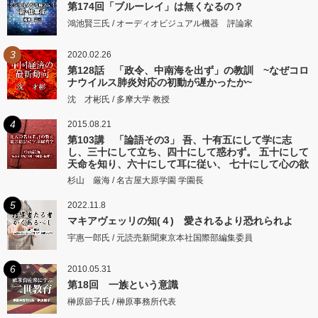
第174回「ブルーレイ」は無くなるの？
鴻池賢三氏 / オーディオビジュアル機器 評論家
3
2020.02.26
第128話 「政令、中南海を出ず」の教訓 ~なぜコロ
ナウイルス肺炎対応の初動が遅かったか~
沈 才彬氏 / 多摩大学 教授
4
2015.08.21
第103講 「論語その3」 吾、十有五にして学に志
し、三十にして立ち、四十にして惑わず。 五十にして
天命を知り、六十にして耳に従い、 七十にして心の欲
するところに従いて矩をこえず。
杉山 厳海 / 名古屋大原学園 学園長
5
2022.11.8
マキアヴェッリの知(４) 愛されるより恐れられよ
宇惠一郎氏 / 元読売新聞東京本社国際部編集委員
6
2010.05.31
第18回 一族という意識
榊原節子氏 / 榊原事務所代表