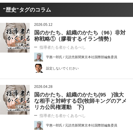
"歴史"タグのコラム
2026.05.12
国のかたち、組織のかたち（96）非対
称戦略①（膠着するイラン情勢）
指導者たる者かくあるべし
宇惠一郎氏 / 元読売新聞東京本社国際部編集委員
設定しないでください
2026.04.28
国のかたち、組織のかたち(95 )強大
な相手と対峙する㉑(牧師キングのアメ
リカ公民権運動 下)
指導者たる者かくあるべし
宇惠一郎氏 / 元読売新聞東京本社国際部編集委員