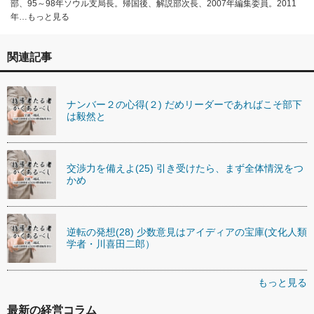
部、95～98年ソウル支局長。帰国後、解説部次長、2007年編集委員。2011
年…もっと見る
関連記事
ナンバー２の心得(２) だめリーダーであればこそ部下
は毅然と
交渉力を備えよ(25) 引き受けたら、まず全体情況をつ
かめ
逆転の発想(28) 少数意見はアイディアの宝庫(文化人類
学者・川喜田二郎）
もっと見る
最新の経営コラム