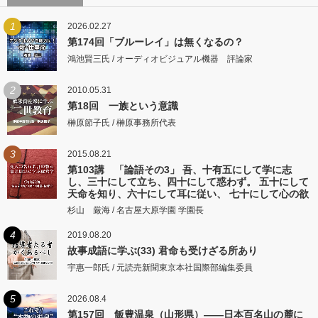
1
2026.02.27
第174回「ブルーレイ」は無くなるの？
鴻池賢三氏 / オーディオビジュアル機器 評論家
2
2010.05.31
第18回 一族という意識
榊原節子氏 / 榊原事務所代表
3
2015.08.21
第103講 「論語その3」 吾、十有五にして学に志
し、三十にして立ち、四十にして惑わず。 五十にして
天命を知り、六十にして耳に従い、 七十にして心の欲
するところに従いて矩をこえず。
杉山 厳海 / 名古屋大原学園 学園長
4
2019.08.20
故事成語に学ぶ(33) 君命も受けざる所あり
宇惠一郎氏 / 元読売新聞東京本社国際部編集委員
5
2026.08.4
第157回 飯豊温泉（山形県）――日本百名山の麓に