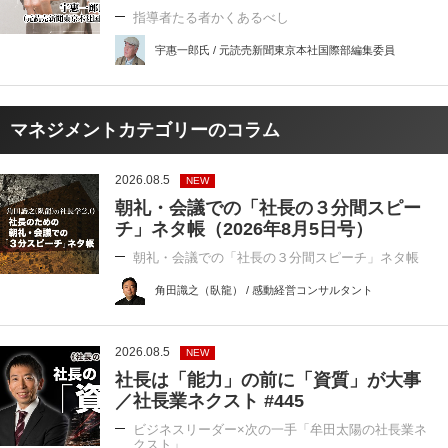
指導者たる者かくあるべし
宇惠一郎氏 / 元読売新聞東京本社国際部編集委員
マネジメントカテゴリーのコラム
2026.08.5
NEW
朝礼・会議での「社長の３分間スピー
チ」ネタ帳（2026年8月5日号）
朝礼・会議での「社長の３分間スピーチ」ネタ帳
角田識之（臥龍） / 感動経営コンサルタント
2026.08.5
NEW
社長は「能力」の前に「資質」が大事
／社長業ネクスト #445
ビジネスリーダー×次の一手「牟田太陽の社長業ネ
クスト」