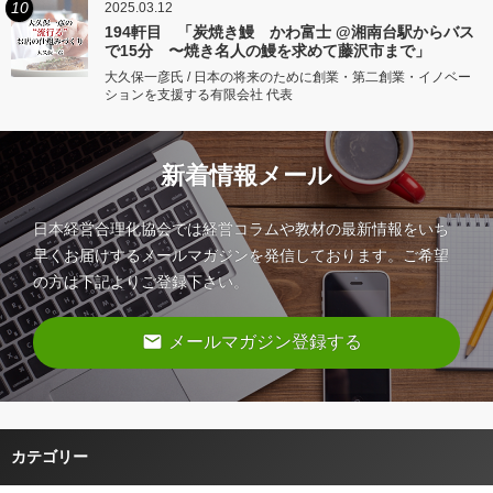
10
2025.03.12
194軒目 「炭焼き鰻 かわ富士 @湘南台駅からバス
で15分 〜焼き名人の鰻を求めて藤沢市まで」
大久保一彦氏 / 日本の将来のために創業・第二創業・イノベー
ションを支援する有限会社 代表
新着情報メール
日本経営合理化協会では経営コラムや教材の最新情報をいち
早くお届けするメールマガジンを発信しております。ご希望
の方は下記よりご登録下さい。
email
メールマガジン登録する
カテゴリー