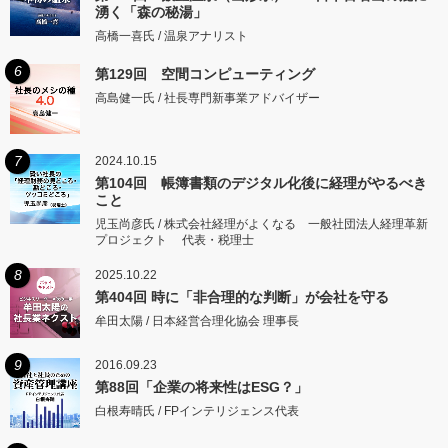
湧く「森の秘湯」
高橋一喜氏 / 温泉アナリスト
6
第129回 空間コンピューティング
高島健一氏 / 社長専門新事業アドバイザー
7
2024.10.15
第104回 帳簿書類のデジタル化後に経理がやるべき
こと
児玉尚彦氏 / 株式会社経理がよくなる 一般社団法人経理革新
プロジェクト 代表・税理士
8
2025.10.22
第404回 時に「非合理的な判断」が会社を守る
牟田太陽 / 日本経営合理化協会 理事長
9
2016.09.23
第88回「企業の将来性はESG？」
白根寿晴氏 / FPインテリジェンス代表