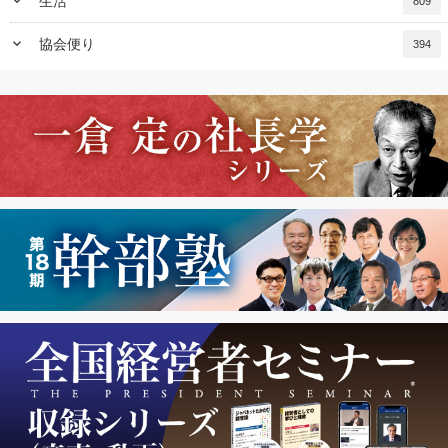
keyboard_arrow_down
生活
809
keyboard_arrow_down
協会便り
394