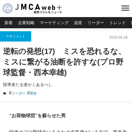
menu
新着
企業戦略
マーケティング
資産
リーダー
トレンド
マネジメント
2020.04.28
逆転の発想(17) ミスを恐れるな、
ミスに繋がる油断を許すな(プロ野
球監督・西本幸雄)
指導者たる者かくあるべし
#
#
リーダー
歴史
“お荷物球団”を蘇らせた男