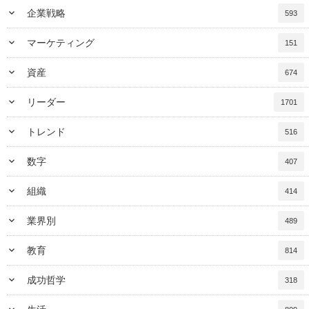
keyboard_arrow_down
企業戦略
593
keyboard_arrow_down
マーケティング
151
keyboard_arrow_down
資産
674
keyboard_arrow_down
リーダー
1701
keyboard_arrow_down
トレンド
516
keyboard_arrow_down
数字
407
keyboard_arrow_down
組織
414
keyboard_arrow_down
業界別
489
keyboard_arrow_down
教育
814
keyboard_arrow_down
成功哲学
318