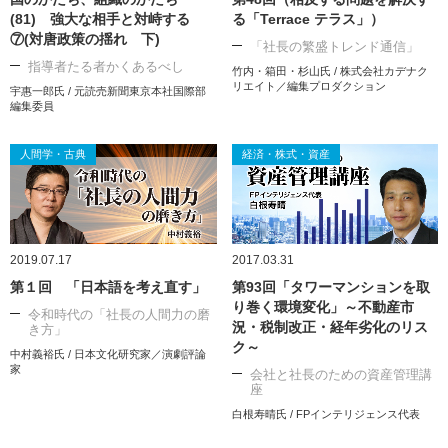
(81) 強大な相手と対峙する
る「Terrace テラス」）
⑦(対唐政策の揺れ 下)
「社長の繁盛トレンド通信」
指導者たる者かくあるべし
竹内・箱田・杉山氏 / 株式会社カデナク
リエイト／編集プロダクション
宇惠一郎氏 / 元読売新聞東京本社国際部
編集委員
人間学・古典
経済・株式・資産
2019.07.17
2017.03.31
第１回 「日本語を考え直す」
第93回「タワーマンションを取
り巻く環境変化」～不動産市
令和時代の「社長の人間力の磨
況・税制改正・経年劣化のリス
き方」
ク～
中村義裕氏 / 日本文化研究家／演劇評論
家
会社と社長のための資産管理講
座
白根寿晴氏 / FPインテリジェンス代表