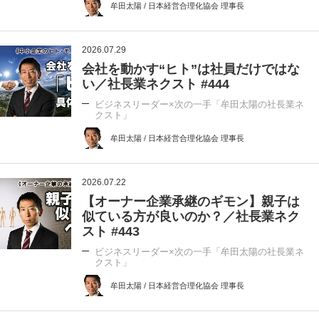
牟田太陽 / 日本経営合理化協会 理事長
2026.07.29
会社を動かす“ヒト”は社員だけではな
い／社長業ネクスト #444
ビジネスリーダー×次の一手「牟田太陽の社長業ネ
クスト」
牟田太陽 / 日本経営合理化協会 理事長
2026.07.22
【オーナー企業承継のギモン】親子は
似ている方が良いのか？／社長業ネク
スト #443
ビジネスリーダー×次の一手「牟田太陽の社長業ネ
クスト」
牟田太陽 / 日本経営合理化協会 理事長