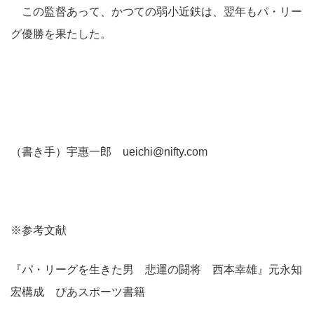
この監督あって、かつての弱小近鉄は、翌年もパ・リー
グ優勝を果たした。
（書き手）宇惠一郎 ueichi@nifty.com
※参考文献
『パ・リーグを生きた男 悲運の闘将 西本幸雄』元永知
宏構成 ぴあスポーツ書籍