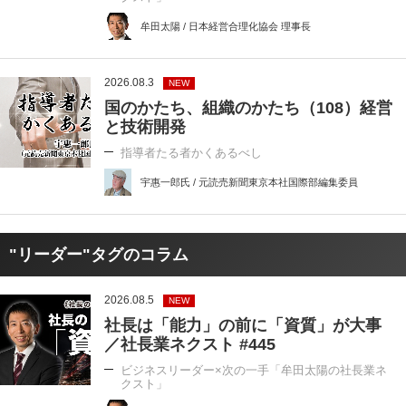
牟田太陽 / 日本経営合理化協会 理事長
2026.08.3
NEW
国のかたち、組織のかたち（108）経営
と技術開発
指導者たる者かくあるべし
宇惠一郎氏 / 元読売新聞東京本社国際部編集委員
"リーダー"タグのコラム
2026.08.5
NEW
社長は「能力」の前に「資質」が大事
／社長業ネクスト #445
ビジネスリーダー×次の一手「牟田太陽の社長業ネ
クスト」