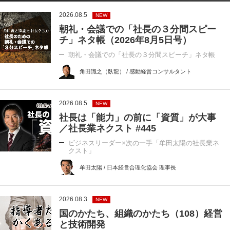
2026.08.5
NEW
朝礼・会議での「社長の３分間スピー
チ」ネタ帳（2026年8月5日号）
朝礼・会議での「社長の３分間スピーチ」ネタ帳
角田識之（臥龍） / 感動経営コンサルタント
2026.08.5
NEW
社長は「能力」の前に「資質」が大事
／社長業ネクスト #445
ビジネスリーダー×次の一手「牟田太陽の社長業ネ
クスト」
牟田太陽 / 日本経営合理化協会 理事長
2026.08.3
NEW
国のかたち、組織のかたち（108）経営
と技術開発