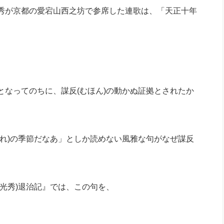
社長のための“全員営業”(30
秀が京都の愛宕山西之坊で参席した連歌は、「天正十年
腕をつくる 人と組織を動かす(200)
銀行交渉はこうしなさい！(12)
高橋一
行動科学マネジメント(5)
の社長のビジョン実現道場(10)
ってのちに、謀反(むほん)の動かぬ証拠とされたか
れ)の季節だなあ」としか読めない風雅な句がなぜ謀反
光秀)退治記』では、この句を、