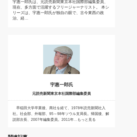
宇惠一郎氏は、元読売新聞東京本社国際部編集委員、
)
現在、多方面で活躍するフリージャーナリスト。 本シ
喜の『これぞ！"本物の温泉"』(157)
リーズは、宇惠一郎氏が独自の眼で、古今東西の政
治、経…
宇惠一郎氏
元読売新聞東京本社国際部編集委員
早稲田大学卒業後、商社を経て、1978年読売新聞社入
社。社会部、外報部、95～98年ソウル支局長。帰国後、解
説部次長、2007年編集委員。2011年…もっと見る