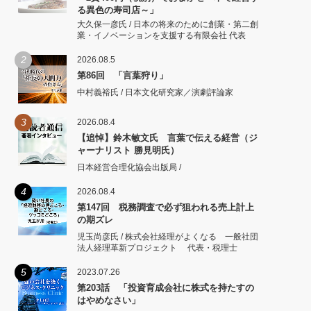
る異色の寿司店～」
大久保一彦氏 / 日本の将来のために創業・第二創
業・イノベーションを支援する有限会社 代表
2
2026.08.5
第86回 「言葉狩り」
中村義裕氏 / 日本文化研究家／演劇評論家
3
2026.08.4
【追悼】鈴木敏文氏 言葉で伝える経営（ジ
ャーナリスト 勝見明氏）
日本経営合理化協会出版局 /
4
2026.08.4
第147回 税務調査で必ず狙われる売上計上
の期ズレ
児玉尚彦氏 / 株式会社経理がよくなる 一般社団
法人経理革新プロジェクト 代表・税理士
5
2023.07.26
第203話 「投資育成会社に株式を持たすの
はやめなさい」