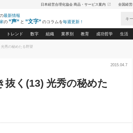
launch
日本経営合理化協会 商品・サービス案内
全国経営
の
最新情報
”声”
”文字”
家
の
と
のコラムを
毎週更新！
トレンド
数字
組織
業界別
教育
成功哲学
生活
) 光秀の秘めたる野望
る仕組みづくり講座(12)
産を守る一手(171)
ーワンで勝ち残る企業風土づくり(54)
《ニューヨーク発》ビジネスリーダーの先読み: 最新トレンド
オーナー社長の「お金の悩み相談室」(14)
「賃金の誤解」(135)
なぜ、トヨタ式で会社が伸びるのか？(
“出来る”管理職の条件(62)
中国哲学に学ぶ 不
おの
と戦略拠点(9)
(50)
2015.04.7
ーバル経営者は知ってい
(39)
スリーダー×次の一手「牟田太陽の社長業ネクスト」
おカネが残る決算書にするために、やっておきたいこと(
中小企業の新たな法律リスク(178)
売れる住宅を創る 100の視点(100)
あなただからお願いしたいと
令和時代の「社長の
”(9)
「社長の繁盛トレンド通信」(90)
デジ
向(204)
会社を守り抜くための緊急対策(100)
職場の生産性を下げるハラスメントの予防策(1
大久保一彦の“流行る”お店の仕組みづく
クレーム対応 実践マニュアル
先人の名句名言の教
抜く(13) 光秀の秘めた
トル・F・グジバチの『経営戦略の新常識』(12)
北村森の「今月のヒット商品」(109)
リーダ
2026.08.5
2026.08.5
2
る経営」の極意
、決めておきたい、知っておきたい、やってお
強い決算書の会社はココが違う！(36)
賃金決定の定石(68)
柿内幸夫─社長のための現場改善(174
クレーム対応の新知識と新常
渡部昇一の「日本の
紀
第86回 「言葉狩り」
社長は「能力」の前に「資質」
ジオジャパンの成功要因と
る者かくあるべし(635)
次の売れ筋をつかむ術(102)
ワイ
が大事／社長業ネクスト #445
損益分岐点を下げる、Ｐ／Ｌ不況時代の新戦略(12)
顧客・社員・社会から支持される「ウェルビ
デキル社員に育てる！ 社員
経営に活かす“十八史
の資産管理講座(95)
会議での「社長の３分間スピーチ」ネタ帳(159)
社長のメシの種 4.0(206)
門」(23)
必読
新・会計経営と実学(37)
東川鷹年の「中小企業の人育
略(77)
52)
「経営知になる考え方」(57)
眼と耳
決算書の“見える化”術(12)
業績アップにつながる！ワン
ブランド戦略(39)
なたにお願いしたいと思われる「一流の仕事術」(28)
社長の
賢い社長の「経理財務の見どころ・勘どころ・ツッコ
欧米資産家に学ぶ二世教育(1
ぐせ経営哲学(100)
ろ」(149)
米国