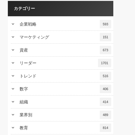
カテゴリー
keyboard_arrow_down
企業戦略
593
keyboard_arrow_down
マーケティング
151
keyboard_arrow_down
資産
673
keyboard_arrow_down
リーダー
1701
keyboard_arrow_down
トレンド
516
keyboard_arrow_down
数字
406
keyboard_arrow_down
組織
414
keyboard_arrow_down
業界別
489
keyboard_arrow_down
教育
814