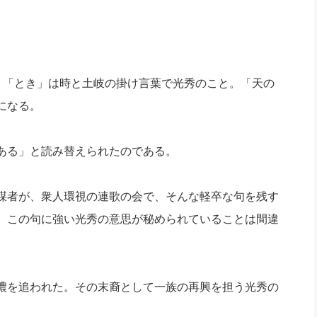
、「とき」は時と土岐の掛け言葉で光秀のこと。「天の
になる。
ある」と読み替えられたのである。
謀者が、衆人環視の連歌の会で、そんな軽卒な句を残す
、この句に強い光秀の意思が秘められていることは間違
濃を追われた。その末裔として一族の再興を担う光秀の