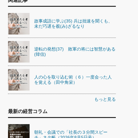
関連記事
故事成語に学ぶ(35) 兵は拙速を聞くも、
未だ巧遅を覩(み)ざるなり
逆転の発想(37) 敗軍の将には智慧がある
(韓信)
人の心を取り込む術（６）一度会った人
を覚える（田中角栄）
もっと見る
最新の経営コラム
朝礼・会議での「社長の３分間スピー
チ」ネタ帳（2026年8月5日号）