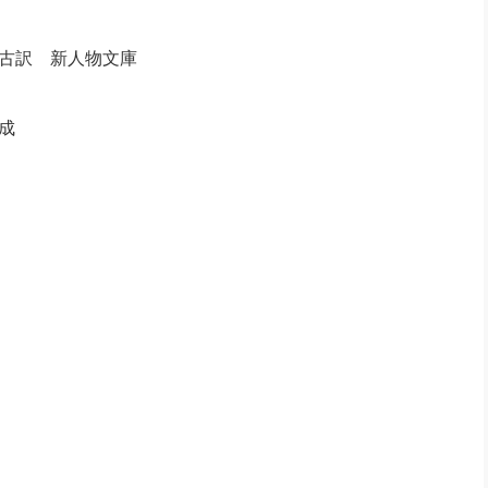
古訳 新人物文庫
成