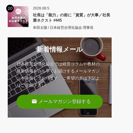
10
2026.08.5
社長は「能力」の前に「資質」が大事／社長
業ネクスト #445
牟田太陽 / 日本経営合理化協会 理事長
新着情報メール
日本経営合理化協会では経営コラムや教材の
最新情報をいち早くお届けするメールマガジ
ンを発信しております。ご希望の方は下記よ
りご登録下さい。
email
メールマガジン登録する