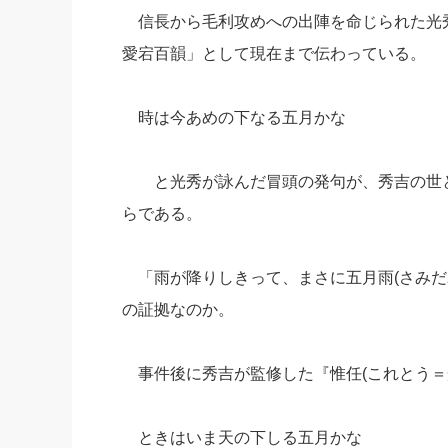
信長から毛利攻めへの出陣を命じられた光
社長の右
愛宕百韻」として現在まで伝わっている。
酒井英之
時は今あめの下なる五月かな
と光秀が詠んだ冒頭の発句が、秀吉の世とな
らである。
「雨が降りしきって、まさに五月雨(さみだ
の証拠なのか。
事件後に秀吉が監修した『惟任(これとう＝
ときはいま天の下しる五月かな