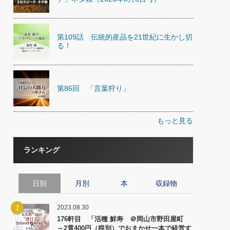
第109話 伝統的産品を21世紀に生かし切
る！
第86回 「言葉狩り」
もっと見る
ランキング
日別
月別
本
収録物
1
2023.08.30
176軒目 「活種 鮮寿 ＠岡山市野田屋町
～2貫400円（税別）でおまかせ一本で経営す