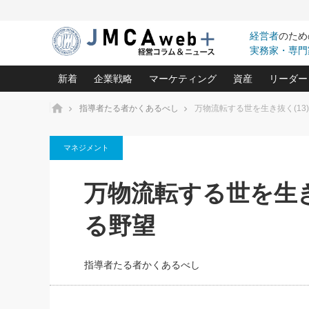
経営者
のため
実務家・専門
新着
企業戦略
マーケティング
資産
リーダー
ホーム
指導者たる者かくあるべし
万物流転する世を生き抜く(13
中小企業の「１位づくり」戦略(96)
ネット戦略成功の秘訣 圧倒的に儲か
あなたの会社と資
オンリ
マネジメント
利益を最大化する「業務改善」横田尚哉氏(5)
ビジネスを一瞬で制する！一流グロ
どうなる金融業界
ビジネ
る“社長の戦略印象リスクマネジメント
(446)
強い会社を築く ビジネス・クリニック(240)
中国経済の最新動
万物流転する世を生き
ロングセラーの玉手箱(9)
ピョー
2026.08.5
日本レーザー「人を大切にしながら利益を上げ
事業承継の前に
第109話 伝統的産品を21世
(3)
大復活＆快進撃！ユニバーサルスタ
きたいコト(12)
指導者た
る野望
に生かし切る！
は(5)
武器としてのM&A入門(3)
会社と社長のため
朝礼・
2026.08.5
最高の自分を表現する 成功イメージ戦
社長のための“儲かる通販”戦略視点(151)
深読み企業分析(1
楠木建の
朝礼・会議での「社長の３分間
指導者たる者かくあるべし
スピーチ」ネタ帳（2026年8月5
酒井光雄 成功事例に学ぶ繁栄企業の
日号）
継続経営 百話百行(85)
次もあ
野田久美子 香港ビジネス成功法(10)
社長の口