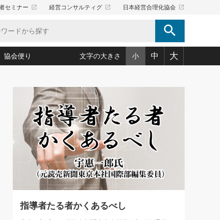
launch
launch
launch
者セミナー
経営コンサルティグ
日本経営合理化協会
search
大
中
協会便り
文字の大きさ
小
5)
況は会社守成の好機(38)
ころ心平の ──社長のための「か・ら・だマネジメント」
「愛読者通信」著者インタビュー(44)
34)
思われる 気配りの達人(127)
人間力の磨き方」(86)
ビジネス見聞録 経営ニュース(100)
タルＡＶを味方に！新・仕事術(180)
0)
り(210)
(92)
え 東洋思想に学ぶ経営学(132)
作間信司の経営無形庵(けいえいむぎょうあん)(166)
ー脳の鍛え方(32)
もっとみる
026.08.4
)
識(57)
指導者たち」(32)
経営セミナー情報局(1)
【追悼】鈴木敏文氏 言葉で伝
ンを楽しむ基礎レッスン(12)
える経営（ジャーナリスト 勝
ーイング経営入
教育の決め手(203)
略”(30)
繁栄への着眼点 牟田太陽(76)
見明氏）
！社長が読むべき今月の4冊(88)
て」(38)
講話を聞いて学ぼう 実学・耳学・磨く「ミミガク」のすすめ
で楽しむ読書術(162)
(7)
ランク上の手紙・メール術(100)
「氣」(30)
指導者たる者かくあるべし
ミどこ
00)
スポーツ・ビジネスに学ぶ心理学(98)