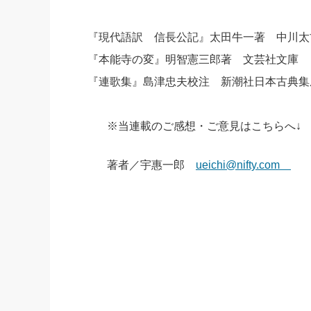
『現代語訳 信長公記』太田牛一著 中川太
『本能寺の変』明智憲三郎著 文芸社文庫
『連歌集』島津忠夫校注 新潮社日本古典集
※当連載のご感想・ご意見はこちらへ↓
著者／宇惠一郎
ueichi@nifty.com