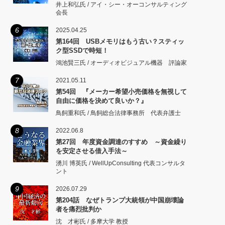
井上和弘氏 / アイ・シー・オーコンサルティング
会長
6
2025.04.25
第164回 USBメモリはもう古い？スティッ
ク型SSDで時短！
鴻池賢三氏 / オーディオビジュアル機器 評論家
7
2021.05.11
第54回 『メーカー希望小売価格を無視して
自由に価格を決めて良いか？』
鳥飼重和氏 / 鳥飼総合法律事務所 代表弁護士
8
2022.06.8
第27回 年度資金調達のすすめ ～資金繰り
を安定させる借入手法～
湧川 博英氏 / WellUpConsulting 代表コンサルタ
ント
9
2026.07.29
第204話 なぜトランプ大統領が中国崩壊論
者を痛烈批判か
沈 才彬氏 / 多摩大学 教授