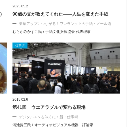
2025.05.2
)
90歳の父が教えてくれた――人生を変えた手紙
業績アップにつながる！ワンランク上の手紙・メール術
むらかみかずこ氏 / 手紙文化振興協会 代表理事
仕事術
2015.02.6
第41回 ウエアラブルで変わる現場
デジタルＡＶを味方に！新・仕事術
鴻池賢三氏 / オーディオビジュアル機器 評論家