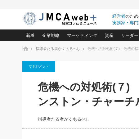
経営者
のため
実務家・専門
新着
企業戦略
マーケティング
資産
リーダー
ホーム
指導者たる者かくあるべし
危機への対処術(７) 危機の指
中小企業の「１位づくり」戦略(96)
ネット戦略成功の秘訣 圧倒的に儲か
あなたの会社と資
オンリ
マネジメント
利益を最大化する「業務改善」横田尚哉氏(5)
ビジネスを一瞬で制する！一流グロ
どうなる金融業界
ビジネ
る“社長の戦略印象リスクマネジメント
(446)
強い会社を築く ビジネス・クリニック(240)
中国経済の最新動
危機への対処術(７)
ロングセラーの玉手箱(9)
ピョー
2026.08.7
2026.08.7
日本レーザー「人を大切にしながら利益を上げ
事業承継の前に
相談15：銀行がやたらと固定金
第153回「内需企業があっと
(3)
大復活＆快進撃！ユニバーサルスタ
きたいコト(12)
指導者た
ンストン・チャーチ
利を勧めてきます！やはり固定
う間にグローバル成長企業に
は(5)
がよいのでしょうか！
FOOD & LIFE COMPANIES
武器としてのM&A入門(3)
会社と社長のため
朝礼・
最高の自分を表現する 成功イメージ戦
社長のための“儲かる通販”戦略視点(151)
深読み企業分析(1
楠木建の
指導者たる者かくあるべし
酒井光雄 成功事例に学ぶ繁栄企業の
継続経営 百話百行(85)
次もあ
野田久美子 香港ビジネス成功法(10)
社長の口