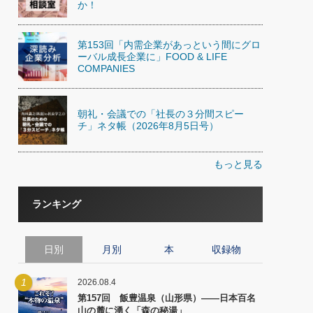
か！
第153回「内需企業があっという間にグロ
ーバル成長企業に」FOOD & LIFE
COMPANIES
朝礼・会議での「社長の３分間スピー
チ」ネタ帳（2026年8月5日号）
もっと見る
ランキング
日別
月別
本
収録物
1
2026.08.4
第157回 飯豊温泉（山形県）――日本百名
山の麓に湧く「森の秘湯」