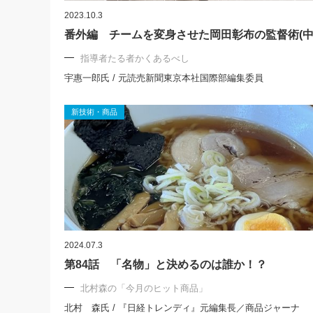
2023.10.3
番外編 チームを変身させた岡田彰布の監督術(中
指導者たる者かくあるべし
宇惠一郎氏 / 元読売新聞東京本社国際部編集委員
新技術・商品
2024.07.3
第84話 「名物」と決めるのは誰か！？
北村森の「今月のヒット商品」
北村 森氏 / 『日経トレンディ』元編集長／商品ジャーナ