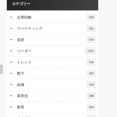
カテゴリー
keyboard_arrow_down
企業戦略
593
keyboard_arrow_down
マーケティング
151
keyboard_arrow_down
資産
674
keyboard_arrow_down
リーダー
1701
keyboard_arrow_down
トレンド
516
keyboard_arrow_down
数字
407
keyboard_arrow_down
組織
414
keyboard_arrow_down
業界別
489
keyboard_arrow_down
教育
814