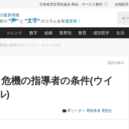
launch
日本経営合理化協会 商品・サービス案内
全国経営
の
最新情報
”声”
”文字”
家
の
と
のコラムを
毎週更新！
トレンド
数字
組織
業界別
教育
成功哲学
生活
導者の条件(ウインストン・チャーチル)
る仕組みづくり講座(12)
産を守る一手(171)
ーワンで勝ち残る企業風土づくり(54)
《ニューヨーク発》ビジネスリーダーの先読み: 最新トレンド
オーナー社長の「お金の悩み相談室」(15)
「賃金の誤解」(135)
なぜ、トヨタ式で会社が伸びるのか？(
“出来る”管理職の条件(62)
中国哲学に学ぶ 不
おの
と戦略拠点(9)
(50)
2023.06.6
ーバル経営者は知ってい
(39)
スリーダー×次の一手「牟田太陽の社長業ネクスト」
おカネが残る決算書にするために、やっておきたいこと(
中小企業の新たな法律リスク(178)
売れる住宅を創る 100の視点(100)
あなただからお願いしたいと
令和時代の「社長の
”(9)
「社長の繁盛トレンド通信」(90)
デジ
向(204)
会社を守り抜くための緊急対策(100)
職場の生産性を下げるハラスメントの予防策(1
大久保一彦の“流行る”お店の仕組みづく
クレーム対応 実践マニュアル
先人の名句名言の教
 危機の指導者の条件(ウイ
トル・F・グジバチの『経営戦略の新常識』(12)
北村森の「今月のヒット商品」(109)
リーダ
2026.08.5
2
る経営」の極意
、決めておきたい、知っておきたい、やってお
強い決算書の会社はココが違う！(36)
賃金決定の定石(68)
柿内幸夫─社長のための現場改善(174
クレーム対応の新知識と新常
渡部昇一の「日本の
い
第109話 伝統的産品を21世紀
第
ジオジャパンの成功要因と
る者かくあるべし(635)
次の売れ筋をつかむ術(102)
ワイ
ル)
」
に生かし切る！
損益分岐点を下げる、Ｐ／Ｌ不況時代の新戦略(12)
顧客・社員・社会から支持される「ウェルビ
デキル社員に育てる！ 社員
経営に活かす“十八史
の資産管理講座(95)
会議での「社長の３分間スピーチ」ネタ帳(159)
社長のメシの種 4.0(206)
門」(23)
必読
2026.08.5
新・会計経営と実学(37)
東川鷹年の「中小企業の人育
略(77)
53)
「経営知になる考え方」(57)
眼と耳
朝礼・会議での「社長の３分間
#
#
#
リーダー
指導者
歴史
決算書の“見える化”術(12)
業績アップにつながる！ワン
スピーチ」ネタ帳（2026年8月5
ブランド戦略(39)
日号）
なたにお願いしたいと思われる「一流の仕事術」(28)
社長の
賢い社長の「経理財務の見どころ・勘どころ・ツッコ
欧米資産家に学ぶ二世教育(1
ぐせ経営哲学(100)
ろ」(149)
米国