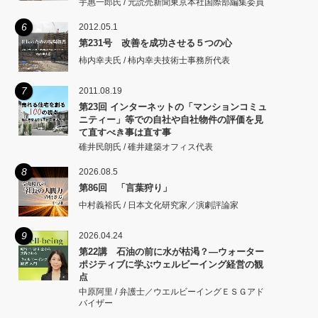
宇惠一郎氏 / 元読売新聞東京本社国際部編集委員
6
2012.05.1
第231号 改善を成功させる５つの心
柿内幸夫氏 / 柿内幸夫技術士事務所代表
7
2011.08.19
第23回 インターネットの「マンションコミュ
ニティー」等での自社や自社物件の評価を見
て直すべき事は直す事
碓井民朗氏 / 碓井建築オフィス代表
8
2026.08.5
第86回 「言葉狩り」
中村義裕氏 / 日本文化研究家／演劇評論家
9
2026.04.24
第22講 石油の前に水が枯渇？―ウォーター
ポジティブに学ぶウェルビーイング経営の観
点
中原阿里 / 弁護士／ウエルビーイングＥＳＧアド
バイザー