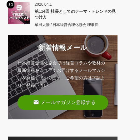
10
2020.04.1
第114回 社長としてのテーマ・トレンドの見
つけ方
牟田太陽 / 日本経営合理化協会 理事長
新着情報メール
日本経営合理化協会では経営コラムや教材の
最新情報をいち早くお届けするメールマガジ
ンを発信しております。ご希望の方は下記よ
りご登録下さい。
email
メールマガジン登録する