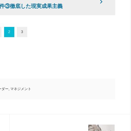
件③徹底した現実成果主義
2
3
ーダー
,
マネジメント