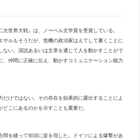
社長のための“全員営業”(30
腕をつくる 人と組織を動かす(200)
銀行交渉はこうしなさい！(12)
高橋一
行動科学マネジメント(5)
の社長のビジョン実現道場(10)
二次世界大戦』は、ノーベル文学賞を受賞している。
エサルもそうだが、危機の政治家はえてして書くことに
しない。演説あるいは文章を通じて人を動かすことがで
に、仲間に正確に伝え、動かすコミュニケーション能力
力だけではない。その存在を効果的に露出することによ
がどこにあるのかを示すことも重要だ。
合間を縫って街頭に姿を現した。ドイツによる爆撃があ