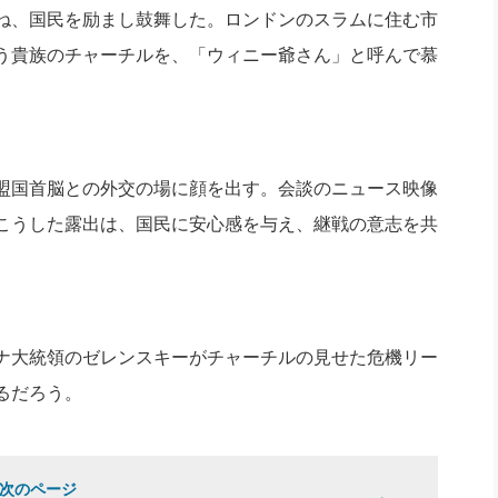
ね、国民を励まし鼓舞した。ロンドンのスラムに住む市
う貴族のチャーチルを、「ウィニー爺さん」と呼んで慕
盟国首脳との外交の場に顔を出す。会談のニュース映像
こうした露出は、国民に安心感を与え、継戦の意志を共
ナ大統領のゼレンスキーがチャーチルの見せた危機リー
るだろう。
次のページ