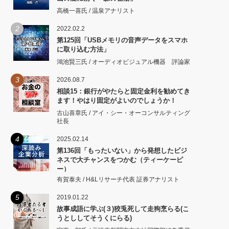
高橋一喜氏 / 温泉アナリスト
2
2022.02.2
第125回「USBメモリの音声データをスマホ
に取り込む方法」
鴻池賢三氏 / オーディオビジュアル機器 評論家
3
2026.08.7
相談15：銀行がやたらと固定金利を勧めてき
ます！やはり固定がよいのでしょうか！
古山喜章氏 / アイ・シー・オーコンサルティング
社長
4
2025.02.14
第136回「もったいない」から発想したビジ
ネスで大チャンスをつかむ（ティーケーピ
ー）
有賀泰夫 / H&Lリサーチ代表 証券アナリスト
5
2019.01.22
故事成語に学ぶ(３)狡兎死して走狗烹らる(こ
うとししてそうくにらる)