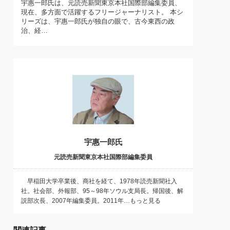
宇惠一郎氏は、元読売新聞東京本社国際部編集委員、
)
現在、多方面で活躍するフリージャーナリスト。 本シ
喜の『これぞ！"本物の温泉"』(157)
リーズは、宇惠一郎氏が独自の眼で、古今東西の政
治、経…
宇惠一郎氏
元読売新聞東京本社国際部編集委員
早稲田大学卒業後、商社を経て、1978年読売新聞社入
社。社会部、外報部、95～98年ソウル支局長。帰国後、解
説部次長、2007年編集委員。2011年…もっと見る