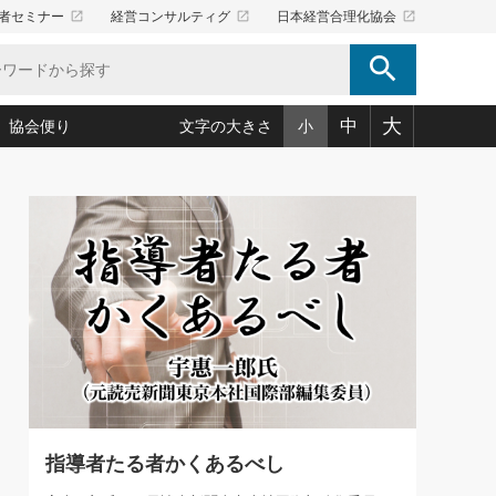
launch
launch
launch
者セミナー
経営コンサルティグ
日本経営合理化協会
search
大
中
協会便り
文字の大きさ
小
5)
況は会社守成の好機(38)
ころ心平の ──社長のための「か・ら・だマネジメント」
「愛読者通信」著者インタビュー(44)
34)
思われる 気配りの達人(127)
人間力の磨き方」(86)
ビジネス見聞録 経営ニュース(100)
タルＡＶを味方に！新・仕事術(180)
0)
り(210)
(92)
え 東洋思想に学ぶ経営学(132)
作間信司の経営無形庵(けいえいむぎょうあん)(166)
ー脳の鍛え方(32)
もっとみる
026.08.5
)
識(57)
指導者たち」(32)
経営セミナー情報局(1)
86回 「言葉狩り」
ンを楽しむ基礎レッスン(12)
ーイング経営入
教育の決め手(203)
略”(30)
繁栄への着眼点 牟田太陽(76)
！社長が読むべき今月の4冊(88)
て」(38)
講話を聞いて学ぼう 実学・耳学・磨く「ミミガク」のすすめ
で楽しむ読書術(162)
(7)
ランク上の手紙・メール術(100)
「氣」(30)
指導者たる者かくあるべし
ミどこ
00)
スポーツ・ビジネスに学ぶ心理学(98)