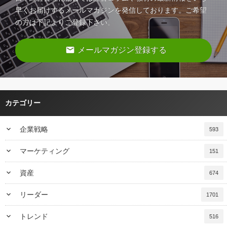
早くお届けするメールマガジンを発信しております。ご希望
の方は下記よりご登録下さい。
email
メールマガジン登録する
カテゴリー
keyboard_arrow_down
企業戦略
593
keyboard_arrow_down
マーケティング
151
keyboard_arrow_down
資産
674
keyboard_arrow_down
リーダー
1701
keyboard_arrow_down
トレンド
516