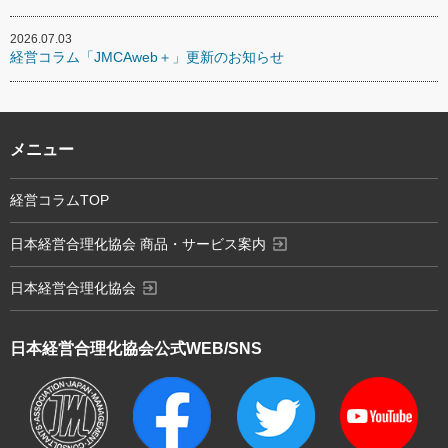
2026.07.03
経営コラム「JMCAweb＋」更新のお知らせ
メニュー
経営コラムTOP
exit_to_app
日本経営合理化協会 商品・サービス案内
exit_to_app
日本経営合理化協会
日本経営合理化協会
公式WEB/SNS