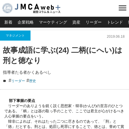
menu
新着
企業戦略
マーケティング
資産
リーダー
トレンド
マネジメント
2019.06.18
故事成語に学ぶ(24) 二柄(にへい)は
刑と徳なり
指導者たる者かくあるべし
#
#
リーダー
歴史
部下掌握の要点
リーダーのありようを鋭く説く思想家・韓非(かんぴ)の至言のひとつ
である。「柄」とは器の取っ手のことで、ここでは君主が心がけるべき
人心掌握の要点をいう。
韓非によれば、それはたった二つに尽きるのであって、「刑」と
「徳」だとする。刑とは、処罰し死罪にすることで、徳とは、誉めて賞