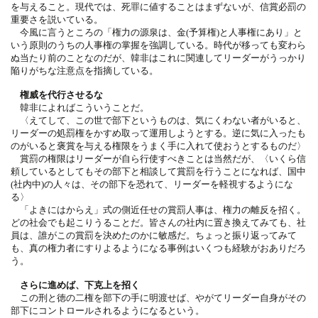
を与えること。現代では、死罪に値することはまずないが、信賞必罰の
重要さを説いている。
今風に言うところの「権力の源泉は、金(予算権)と人事権にあり」と
いう原則のうちの人事権の掌握を強調している。時代が移っても変わら
ぬ当たり前のことなのだが、韓非はこれに関連してリーダーがうっかり
陥りがちな注意点を指摘している。
権威を代行させるな
韓非によればこういうことだ。
〈えてして、この世で部下というものは、気にくわない者がいると、
リーダーの処罰権をかすめ取って運用しようとする。逆に気に入ったも
のがいると褒賞を与える権限をうまく手に入れて使おうとするものだ〉
賞罰の権限はリーダーが自ら行使すべきことは当然だが、〈いくら信
頼しているとしてもその部下と相談して賞罰を行うことになれば、国中
(社内中)の人々は、その部下を恐れて、リーダーを軽視するようにな
る〉
「よきにはからえ」式の側近任せの賞罰人事は、権力の離反を招く。
どの社会でも起こりうることだ。皆さんの社内に置き換えてみても、社
員は、誰がこの賞罰を決めたのかに敏感だ。ちょっと振り返ってみて
も、真の権力者にすりよるようになる事例はいくつも経験がおありだろ
う。
さらに進めば、下克上を招く
この刑と徳の二権を部下の手に明渡せば、やがてリーダー自身がその
部下にコントロールされるようになるという。