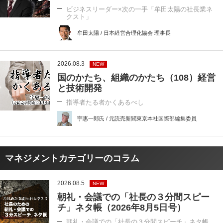
ビジネスリーダー×次の一手「牟田太陽の社長業ネ
クスト」
牟田太陽 / 日本経営合理化協会 理事長
2026.08.3
NEW
国のかたち、組織のかたち（108）経営
と技術開発
指導者たる者かくあるべし
宇惠一郎氏 / 元読売新聞東京本社国際部編集委員
マネジメントカテゴリーのコラム
2026.08.5
NEW
朝礼・会議での「社長の３分間スピー
チ」ネタ帳（2026年8月5日号）
朝礼・会議での「社長の３分間スピーチ」ネタ帳