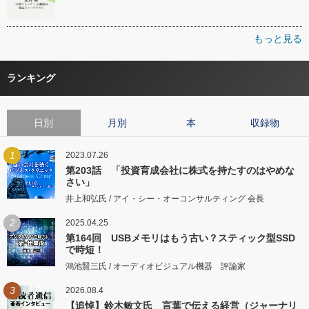
もっと見る
ランキング
日別
月別
本
収録物
1
2023.07.26
第203話 「投資育成会社に株式を持たすのはやめな
さい」
井上和弘氏 / アイ・シー・オーコンサルティング 会長
2
2025.04.25
第164回 USBメモリはもう古い？スティック型SSD
で時短！
鴻池賢三氏 / オーディオビジュアル機器 評論家
3
2026.08.4
【追悼】鈴木敏文氏 言葉で伝える経営（ジャーナリ