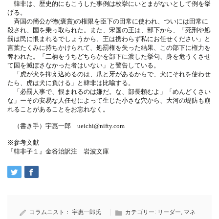
韓非は、歴史的にもこうした事例は枚挙にいとまがないとして例を挙
げる。
斉国の簡公が徳(褒賞)の権限を臣下の田常に使われ、ついには田常に
殺され、国を乗っ取られた。また、宋国の王は、部下から、「死刑や処
罰は民に恨まれるでしょうから、王は携わらず私にお任せください」と
言葉たくみに持ちかけられて、処罰権を失った結果、この部下に権力を
奪われた。「二柄をうちどちらかを部下に渡した挙句、身を危うくさせ
て国を滅ぼさなかった者はいない」と警告している。
「虎が犬を抑え込めるのは、爪と牙があるからで、犬にそれを使わせ
たら、虎は犬に負ける」と韓非は比喩する。
「必罰人事で、恨まれるのは嫌だ。な、部長頼むよ」「めんどくさい
な」ーその安易な人任せによって生じた小さな穴から、大河の堤防も崩
れることがあることをお忘れなく。
（書き手）宇惠一郎 ueichi@nifty.com
※参考文献
『韓非子１』金谷治訳注 岩波文庫
コラムニスト：
宇惠一郎氏
カテゴリー:
リーダー
,
マネ