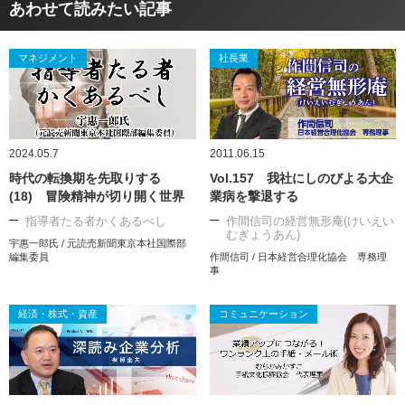
あわせて読みたい記事
マネジメント
社長業
2024.05.7
2011.06.15
時代の転換期を先取りする
Vol.157 我社にしのびよる大企
(18) 冒険精神が切り開く世界
業病を撃退する
指導者たる者かくあるべし
作間信司の経営無形庵(けいえい
むぎょうあん)
宇惠一郎氏 / 元読売新聞東京本社国際部
編集委員
作間信司 / 日本経営合理化協会 専務理
事
経済・株式・資産
コミュニケーション