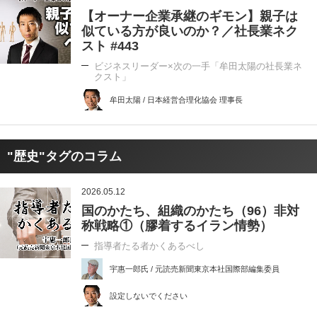
【オーナー企業承継のギモン】親子は
似ている方が良いのか？／社長業ネク
スト #443
ビジネスリーダー×次の一手「牟田太陽の社長業ネ
クスト」
牟田太陽 / 日本経営合理化協会 理事長
"歴史"タグのコラム
2026.05.12
国のかたち、組織のかたち（96）非対
称戦略①（膠着するイラン情勢）
指導者たる者かくあるべし
宇惠一郎氏 / 元読売新聞東京本社国際部編集委員
設定しないでください