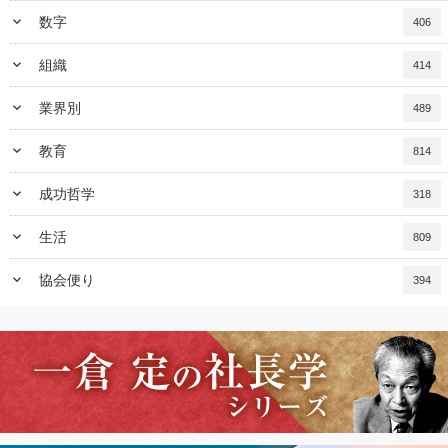
keyboard_arrow_down
数字
406
keyboard_arrow_down
組織
414
keyboard_arrow_down
業界別
489
keyboard_arrow_down
教育
814
keyboard_arrow_down
成功哲学
318
keyboard_arrow_down
生活
809
keyboard_arrow_down
協会便り
394