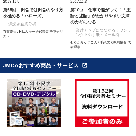
2018.11.9
2017.11.3
第65回 田舎では田舎のやり方
第10回 仕事で差がつく！「主
を極める「ハローズ」
語と述語」がわかりやすい文章
のカギになる
深読み企業分析
業績アップにつながる！ワンラ
有賀泰夫 / H&Lリサーチ代表 証券アナリ
ンク上の手紙・メール術
スト
むらかみかずこ氏 / 手紙文化振興協会 代
表理事
JMCAおすすめ商品・サービス
open_in_new