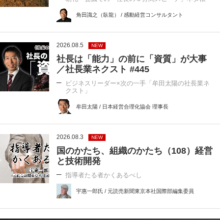
角田識之（臥龍） / 感動経営コンサルタント
2026.08.5
NEW
社長は「能力」の前に「資質」が大事
／社長業ネクスト #445
ビジネスリーダー×次の一手「牟田太陽の社長業ネ
クスト」
牟田太陽 / 日本経営合理化協会 理事長
2026.08.3
NEW
国のかたち、組織のかたち（108）経営
と技術開発
指導者たる者かくあるべし
宇惠一郎氏 / 元読売新聞東京本社国際部編集委員