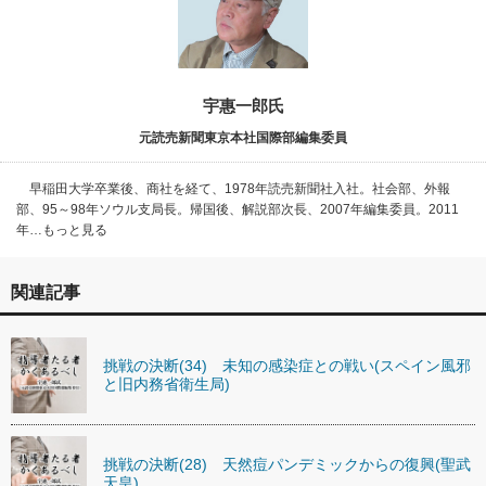
宇惠一郎氏
元読売新聞東京本社国際部編集委員
早稲田大学卒業後、商社を経て、1978年読売新聞社入社。社会部、外報
部、95～98年ソウル支局長。帰国後、解説部次長、2007年編集委員。2011
年…もっと見る
関連記事
挑戦の決断(34) 未知の感染症との戦い(スペイン風邪
と旧内務省衛生局)
挑戦の決断(28) 天然痘パンデミックからの復興(聖武
天皇)