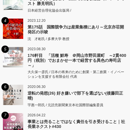
スト 勝見明氏）
日本経営合理化協会出版局 /
4
2023.12.20
第175話 国際競争力は産業集積にあり～北京亦荘開
発区の示唆
沈 才彬氏 / 多摩大学 教授
5
2023.08.30
176軒目 「活種 鮮寿 ＠岡山市野田屋町 ～2貫400
円（税別）でおまかせ一本で経営する異色の寿司店
～」
大久保一彦氏 / 日本の将来のために創業・第二創業・イノベー
ションを支援する有限会社 代表
6
2020.06.30
逆転の発想(26) 好き嫌いで部下を選ばない(後藤田正
晴)
宇惠一郎氏 / 元読売新聞東京本社国際部編集委員
7
2026.04.22
事業とは売ることではなく責任を引き受けること｜社
長業ネクスト#430