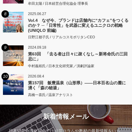
牟田太陽 / 日本経営合理化協会 理事長
8
2025.06.27
Vol.4 なぜ今、ブランドは店舗内に“カフェ”をつくる
のか？ ─「日常性」を武器に変えるユニクロの戦略
(UNIQLO 前編)
日野江都子氏 / リアルコスモポリタンCEO
9
2024.09.18
第63回 「去る者は日々に疎くなし～新将命氏の三回
忌に」
中村義裕氏 / 日本文化研究家／演劇評論家
10
2026.08.4
第157回 飯豊温泉（山形県）――日本百名山の麓に
湧く「森の秘湯」
高橋一喜氏 / 温泉アナリスト
新着情報メール
日本経営合理化協会では経営コラムや教材の最新情報をいち