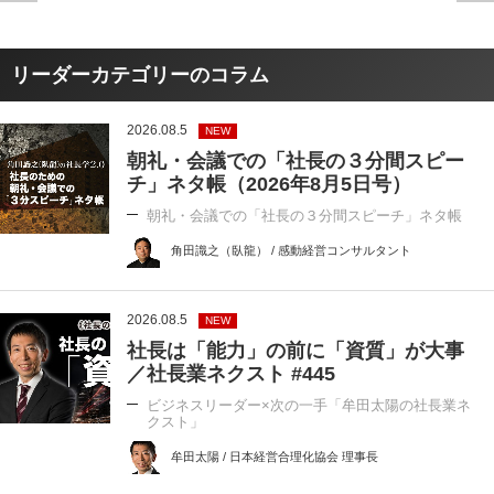
リーダーカテゴリーのコラム
2026.08.5
NEW
朝礼・会議での「社長の３分間スピー
チ」ネタ帳（2026年8月5日号）
朝礼・会議での「社長の３分間スピーチ」ネタ帳
角田識之（臥龍） / 感動経営コンサルタント
2026.08.5
NEW
社長は「能力」の前に「資質」が大事
／社長業ネクスト #445
ビジネスリーダー×次の一手「牟田太陽の社長業ネ
クスト」
牟田太陽 / 日本経営合理化協会 理事長