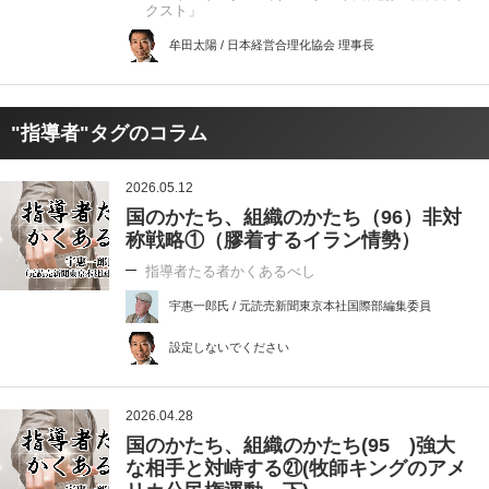
クスト」
牟田太陽 / 日本経営合理化協会 理事長
"指導者"タグのコラム
2026.05.12
国のかたち、組織のかたち（96）非対
称戦略①（膠着するイラン情勢）
指導者たる者かくあるべし
宇惠一郎氏 / 元読売新聞東京本社国際部編集委員
設定しないでください
2026.04.28
国のかたち、組織のかたち(95 )強大
な相手と対峙する㉑(牧師キングのアメ