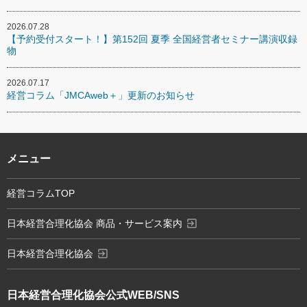
2026.07.28
【予約受付スタート！】第152回 夏季 全国経営者セミナー講演収録
物
2026.07.17
経営コラム「JMCAweb＋」更新のお知らせ
メニュー
経営コラムTOP
exit_to_app
日本経営合理化協会 商品・サービス案内
exit_to_app
日本経営合理化協会
日本経営合理化協会
公式WEB/SNS