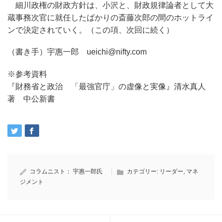
細川政権の財政方針は、小沢と、財政規律論者として大
蔵事務次官に就任したばかりの斎藤次郎の間のホットライ
ンで決定されていく。（この項、次回に続く）
（書き手）宇惠一郎 ueichi@nifty.com
※参考資料
『財務省と政治 「最強官庁」の虚像と実像』清水真人
著 中公新書
コラムニスト：
宇惠一郎氏
カテゴリー:
リーダー
,
マネ
ジメント