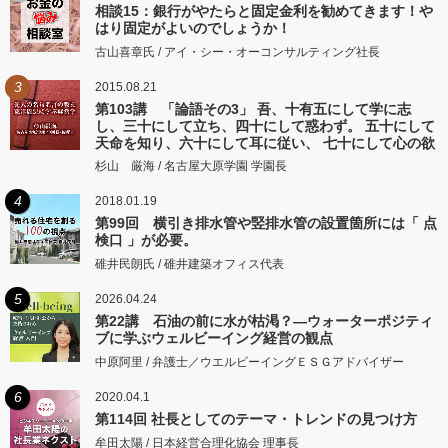
相談15：銀行がやたらと固定金利を勧めてきます！や
はり固定がよいのでしょうか！
古山喜章氏 / アイ・シー・オーコンサルティング社長
3
2015.08.21
第103講 「論語その3」 吾、十有五にして学に志
し、三十にして立ち、四十にして惑わず。 五十にして
天命を知り、六十にして耳に従い、 七十にして心の欲
するところに従いて矩をこえず。
杉山 厳海 / 名古屋大原学園 学園長
4
2018.01.19
第99回 横引き排水管や竪排水管の設置箇所には「 点
検口 」が必要。
碓井民朗氏 / 碓井建築オフィス代表
5
2026.04.24
第22講 石油の前に水が枯渇？―ウォーターポジティ
ブに学ぶウェルビーイング経営の観点
中原阿里 / 弁護士／ウエルビーイングＥＳＧアドバイザー
6
2020.04.1
第114回 社長としてのテーマ・トレンドの見つけ方
牟田太陽 / 日本経営合理化協会 理事長