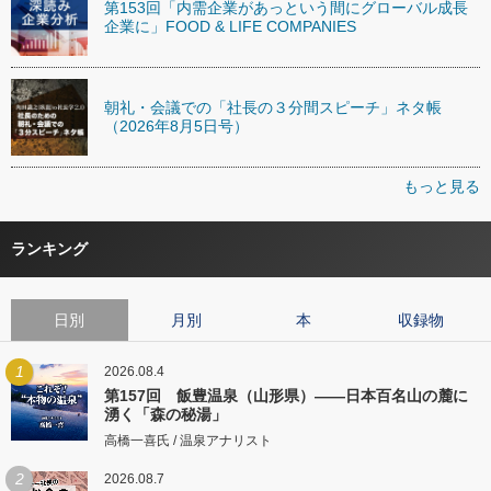
第153回「内需企業があっという間にグローバル成長
企業に」FOOD & LIFE COMPANIES
朝礼・会議での「社長の３分間スピーチ」ネタ帳
（2026年8月5日号）
もっと見る
ランキング
日別
月別
本
収録物
1
2026.08.4
第157回 飯豊温泉（山形県）――日本百名山の麓に
湧く「森の秘湯」
高橋一喜氏 / 温泉アナリスト
2
2026.08.7