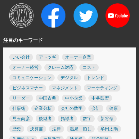
注目のキーワード
いい会社
アトツギ
オーナー企業
オーナー経営
クレーム対応
コスト
コミュニケーション
デジタル
トレンド
ビジネスマナー
マネジメント
マーケティング
リーダー
中国古典
中小企業
中谷彰宏
仕事術
企業分析
会社の数字
会計
健康
児玉尚彦
後継者
指導者
数字
新将命
歴史
決算書
法律
温泉 癒し
牟田太陽