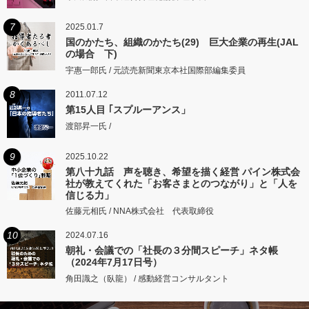
7
2025.01.7
国のかたち、組織のかたち(29) 巨大企業の再生(JAL
の場合 下)
宇惠一郎氏 / 元読売新聞東京本社国際部編集委員
8
2011.07.12
第15人目 ｢スプルーアンス」
渡部昇一氏 /
9
2025.10.22
第八十九話 声を聴き、希望を描く経営 パイン株式会
社が教えてくれた「お客さまとのつながり」と「人を
信じる力」
佐藤元相氏 / NNA株式会社 代表取締役
10
2024.07.16
朝礼・会議での「社長の３分間スピーチ」ネタ帳
（2024年7月17日号）
角田識之（臥龍） / 感動経営コンサルタント