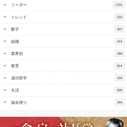
keyboard_arrow_down
リーダー
1701
keyboard_arrow_down
トレンド
516
keyboard_arrow_down
数字
407
keyboard_arrow_down
組織
414
keyboard_arrow_down
業界別
489
keyboard_arrow_down
教育
814
keyboard_arrow_down
成功哲学
318
keyboard_arrow_down
生活
809
keyboard_arrow_down
協会便り
394