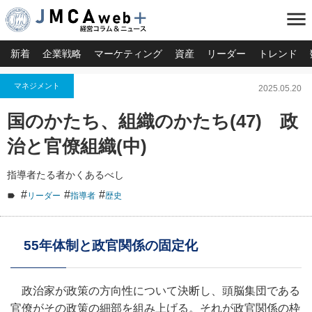
menu
新着
企業戦略
マーケティング
資産
リーダー
トレンド
マネジメント
2025.05.20
国のかたち、組織のかたち(47) 政
治と官僚組織(中)
指導者たる者かくあるべし
#
#
#
リーダー
指導者
歴史
55年体制と政官関係の固定化
政治家が政策の方向性について決断し、頭脳集団である
官僚がその政策の細部を組み上げる。それが政官関係の枠