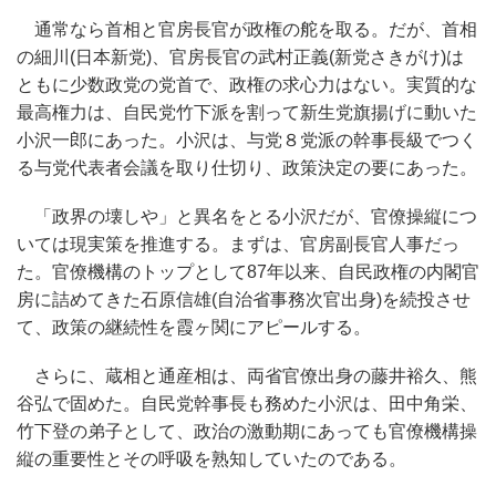
通常なら首相と官房長官が政権の舵を取る。だが、首相
の細川(日本新党)、官房長官の武村正義(新党さきがけ)は
ともに少数政党の党首で、政権の求心力はない。実質的な
最高権力は、自民党竹下派を割って新生党旗揚げに動いた
小沢一郎にあった。小沢は、与党８党派の幹事長級でつく
る与党代表者会議を取り仕切り、政策決定の要にあった。
「政界の壊しや」と異名をとる小沢だが、官僚操縦につ
いては現実策を推進する。まずは、官房副長官人事だっ
た。官僚機構のトップとして87年以来、自民政権の内閣官
房に詰めてきた石原信雄(自治省事務次官出身)を続投させ
て、政策の継続性を霞ヶ関にアピールする。
さらに、蔵相と通産相は、両省官僚出身の藤井裕久、熊
谷弘で固めた。自民党幹事長も務めた小沢は、田中角栄、
竹下登の弟子として、政治の激動期にあっても官僚機構操
縦の重要性とその呼吸を熟知していたのである。