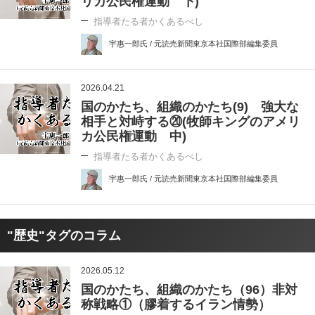
リカ公民権運動 下)
指導者たる者かくあるべし
宇惠一郎氏 / 元読売新聞東京本社国際部編集委員
2026.04.21
国のかたち、組織のかたち(9) 強大な
相手と対峙する⑳(牧師キングのアメリ
カ公民権運動 中)
指導者たる者かくあるべし
宇惠一郎氏 / 元読売新聞東京本社国際部編集委員
"歴史"タグのコラム
2026.05.12
国のかたち、組織のかたち（96）非対
称戦略①（膠着するイラン情勢）