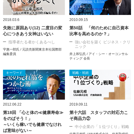
2018.03.6
2010.09.15
失敗に原因あり(12) 二度目の変
第50話 「何のために自己資本
心につきあう女神はいない
比率を高めるのか？」
指導者たる者かくあるべし
強い会社を築く ビジネス・クリ
ニック
宇惠一郎氏 / 元読売新聞東京本社国際部
編集委員
井上和弘氏 / アイ・シー・オーコンサル
ティング 会長
キーワード
戦略・戦術
2012.06.22
2019.09.11
第18回 「心と体の≪健康寿命≫
第十六話 スタッフの対応力こ
をのばそう！」
そ商品力②
～いくら稼いでも健康でなけれ
中小企業の「１位づくり」戦略
ば意味がない～
佐藤元相氏 / NNA株式会社 代表取締役