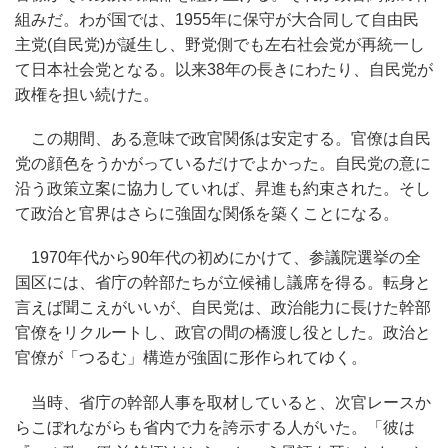
組みだ。わが国では、1955年に保守が大合同して自由民
主党(自民党)が誕生し、野党側でも左右社会党が再統一し
て日本社会党となる。以来38年の長きにわたり、自民党が
政権を担い続けた。
この期間、ある意味で政官関係は安定する。官僚は自民
党の顔色をうかがっているだけでよかった。自民党の意に
沿う政策立案に協力していれば、昇進も約束された。そし
て政治と官界はさらに強固な関係を築くことになる。
1970年代から90年代の初めにかけて、参議院選挙の全
国区には、省庁の幹部たちが立候補し議席を得る。転身と
言えば聞こえがいいが、自民党は、政治能力に長けた幹部
官僚をリクルートし、政官の間の橋渡し役とした。政治と
官僚が「つるむ」構造が強固に形作られてゆく。
当時、省庁の幹部人事を取材していると、次官レースか
らこぼれながらも省内で力を誇示する人がいた。「彼は