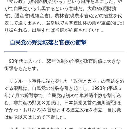
『マル政』(政治銘柄)だから」という風評を耳にした。や
がて自民党から出馬するという意味だ。大蔵省(現財務
省)、通産省(現経産省)、農林省(現農水省)などの省益を代
表して送り出され、選挙戦でも関連団体の票が重点的に割
り振られる。出馬すれば当選が約束されていた。
自民党の野党転落と官僚の衝撃
90年代に入って、55年体制の崩壊が政官関係に大きな
衝撃をもたらす。
リクルート事件に端を発した「政治とカネ」の問題をめ
ぐる混乱は、自民党の分裂を引き起こし、1993年(平成５
年)７月の総選挙で、自民党は初めて単独過半数を割り込
む。非共産の野党８党派は、日本新党党首の細川護煕(ほ
そかわ・もりひろ)を首班とする連立政権を樹立。自民党
は結党以来はじめて下野した。