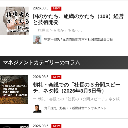
2026.08.3
NEW
国のかたち、組織のかたち（108）経営
と技術開発
指導者たる者かくあるべし
宇惠一郎氏 / 元読売新聞東京本社国際部編集委員
マネジメントカテゴリーのコラム
2026.08.5
NEW
朝礼・会議での「社長の３分間スピー
チ」ネタ帳（2026年8月5日号）
朝礼・会議での「社長の３分間スピーチ」ネタ帳
角田識之（臥龍） / 感動経営コンサルタント
2026.08.5
NEW