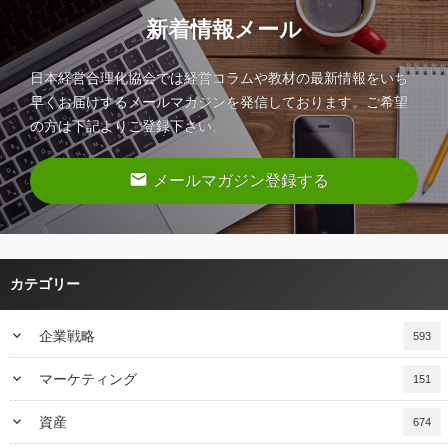
新着情報メール
日本経営合理化協会では経営コラムや教材の最新情報をいち
早くお届けするメールマガジンを発信しております。ご希望
の方は下記よりご登録下さい。
email
メールマガジン登録する
カテゴリー
keyboard_arrow_down
企業戦略
593
keyboard_arrow_down
マーケティング
151
keyboard_arrow_down
資産
674