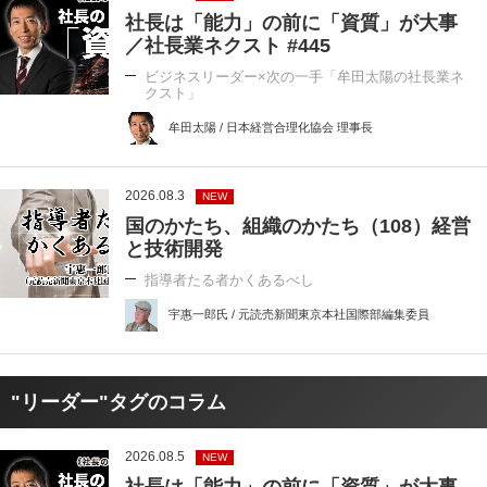
社長は「能力」の前に「資質」が大事
／社長業ネクスト #445
ビジネスリーダー×次の一手「牟田太陽の社長業ネ
クスト」
牟田太陽 / 日本経営合理化協会 理事長
2026.08.3
NEW
国のかたち、組織のかたち（108）経営
と技術開発
指導者たる者かくあるべし
宇惠一郎氏 / 元読売新聞東京本社国際部編集委員
"リーダー"タグのコラム
2026.08.5
NEW
社長は「能力」の前に「資質」が大事