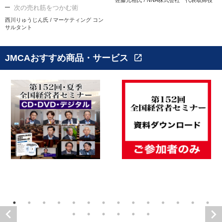
次の売れ筋をつかむ術
西川りゅうじん氏 / マーケティング コン
サルタント
JMCAおすすめ商品・サービス
open_in_new