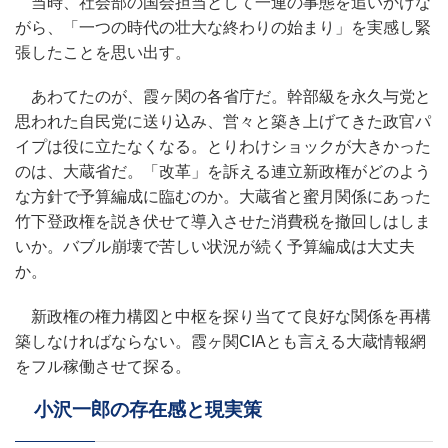
当時、社会部の国会担当として一連の事態を追いかけな
がら、「一つの時代の壮大な終わりの始まり」を実感し緊
張したことを思い出す。
あわてたのが、霞ヶ関の各省庁だ。幹部級を永久与党と
思われた自民党に送り込み、営々と築き上げてきた政官パ
イプは役に立たなくなる。とりわけショックが大きかった
のは、大蔵省だ。「改革」を訴える連立新政権がどのよう
な方針で予算編成に臨むのか。大蔵省と蜜月関係にあった
竹下登政権を説き伏せて導入させた消費税を撤回しはしま
いか。バブル崩壊で苦しい状況が続く予算編成は大丈夫
か。
新政権の権力構図と中枢を探り当てて良好な関係を再構
築しなければならない。霞ヶ関CIAとも言える大蔵情報網
をフル稼働させて探る。
小沢一郎の存在感と現実策