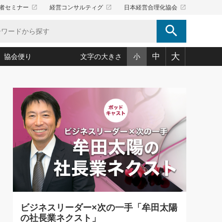
launch
launch
launch
者セミナー
経営コンサルティグ
日本経営合理化協会
search
大
中
協会便り
文字の大きさ
小
5)
況は会社守成の好機(38)
ころ心平の ──社長のための「か・ら・だマネジメント」
「愛読者通信」著者インタビュー(44)
34)
思われる 気配りの達人(127)
人間力の磨き方」(86)
ビジネス見聞録 経営ニュース(100)
タルＡＶを味方に！新・仕事術(180)
0)
り(210)
(92)
え 東洋思想に学ぶ経営学(132)
作間信司の経営無形庵(けいえいむぎょうあん)(166)
ー脳の鍛え方(32)
もっとみる
026.08.5
)
識(57)
指導者たち」(32)
経営セミナー情報局(1)
86回 「言葉狩り」
ンを楽しむ基礎レッスン(12)
ーイング経営入
教育の決め手(203)
略”(30)
繁栄への着眼点 牟田太陽(76)
！社長が読むべき今月の4冊(88)
て」(38)
講話を聞いて学ぼう 実学・耳学・磨く「ミミガク」のすすめ
で楽しむ読書術(162)
(7)
ランク上の手紙・メール術(100)
「氣」(30)
ビジネスリーダー×次の一手「牟田太陽
ミどこ
00)
の社長業ネクスト」
スポーツ・ビジネスに学ぶ心理学(98)