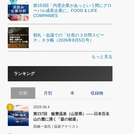
第153回「内需企業があっという間にグロ
ーバル成長企業に」FOOD & LIFE
COMPANIES
朝礼・会議での「社長の３分間スピー
チ」ネタ帳（2026年8月5日号）
もっと見る
ランキング
日別
月別
本
収録物
1
2026.08.4
第157回 飯豊温泉（山形県）――日本百名
山の麓に湧く「森の秘湯」
高橋一喜氏 / 温泉アナリスト