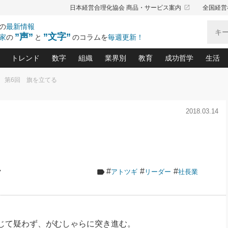
launch
日本経営合理化協会 商品・サービス案内
全国経営
の
最新情報
”声”
”文字”
家
の
と
のコラムを
毎週更新！
トレンド
数字
組織
業界別
教育
成功哲学
生活
第6回 旗を立てる
る仕組みづくり講座(12)
産を守る一手(171)
ーワンで勝ち残る企業風土づくり(54)
《ニューヨーク発》ビジネスリーダーの先読み: 最新トレンド
オーナー社長の「お金の悩み相談室」(15)
「賃金の誤解」(135)
なぜ、トヨタ式で会社が伸びるのか？(
“出来る”管理職の条件(62)
中国哲学に学ぶ 不
おの
と戦略拠点(9)
(50)
2018.03.14
ーバル経営者は知ってい
(39)
スリーダー×次の一手「牟田太陽の社長業ネクスト」
おカネが残る決算書にするために、やっておきたいこと(
中小企業の新たな法律リスク(178)
売れる住宅を創る 100の視点(100)
あなただからお願いしたいと
令和時代の「社長の
”(9)
「社長の繁盛トレンド通信」(90)
デジ
向(204)
会社を守り抜くための緊急対策(100)
職場の生産性を下げるハラスメントの予防策(1
大久保一彦の“流行る”お店の仕組みづく
クレーム対応 実践マニュアル
先人の名句名言の教
トル・F・グジバチの『経営戦略の新常識』(12)
北村森の「今月のヒット商品」(109)
リーダ
2026.08.5
2
る経営」の極意
、決めておきたい、知っておきたい、やってお
強い決算書の会社はココが違う！(36)
賃金決定の定石(68)
柿内幸夫─社長のための現場改善(174
クレーム対応の新知識と新常
渡部昇一の「日本の
い
第109話 伝統的産品を21世紀
第
ジオジャパンの成功要因と
る者かくあるべし(635)
次の売れ筋をつかむ術(102)
ワイ
」
に生かし切る！
損益分岐点を下げる、Ｐ／Ｌ不況時代の新戦略(12)
顧客・社員・社会から支持される「ウェルビ
デキル社員に育てる！ 社員
経営に活かす“十八史
#
#
#
ク
アトツギ
リーダー
社長業
の資産管理講座(95)
会議での「社長の３分間スピーチ」ネタ帳(159)
社長のメシの種 4.0(206)
門」(23)
必読
2026.08.5
新・会計経営と実学(37)
東川鷹年の「中小企業の人育
略(77)
53)
「経営知になる考え方」(57)
眼と耳
朝礼・会議での「社長の３分間
決算書の“見える化”術(12)
業績アップにつながる！ワン
スピーチ」ネタ帳（2026年8月5
ブランド戦略(39)
日号）
なたにお願いしたいと思われる「一流の仕事術」(28)
社長の
賢い社長の「経理財務の見どころ・勘どころ・ツッコ
欧米資産家に学ぶ二世教育(1
じて疑わず、がむしゃらに突き進む。
ぐせ経営哲学(100)
ろ」(149)
米国