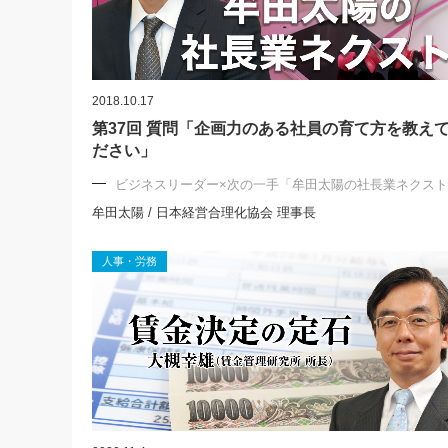
2018.10.17
第37回 質問「企画力のある社員の育て方を教え
ださい」
ビジネスリーダー×次の一手「牟田太陽の社長業ネクス
牟田太陽 / 日本経営合理化協会 理事長
人事・労務