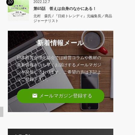
10
2022.12.7
第65話 答えは自身のなかにある！
北村 森氏 / 『日経トレンディ』元編集長／商品
ジャーナリスト
新着情報メール
日本経営合理化協会では経営コラムや教材の
最新情報をいち早くお届けするメールマガジ
ンを発信しております。ご希望の方は下記よ
りご登録下さい。
email
メールマガジン登録する