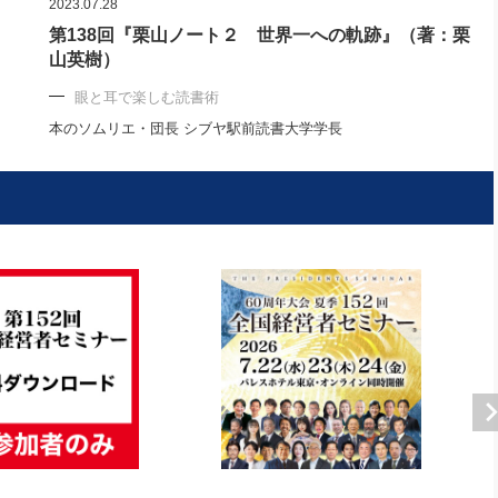
2023.07.28
第138回『栗山ノート２ 世界一への軌跡』（著：栗
山英樹）
眼と耳で楽しむ読書術
本のソムリエ・団長 シブヤ駅前読書大学学長