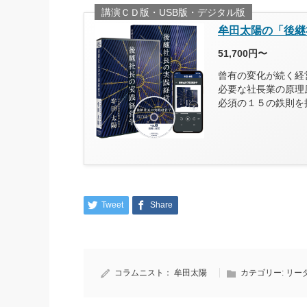
講演ＣＤ版・USB版・デジタル版
牟田太陽の「後継
51,700円〜
曾有の変化が続く経
必要な社長業の原理
必須の１５の鉄則を
Tweet
Share
コラムニスト：
牟田太陽
カテゴリー:
リー