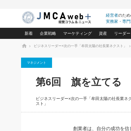
経営者
のため
実務家・専門
新着
企業戦略
マーケティング
資産
リーダー
ホーム
ビジネスリーダー×次の一手「牟田太陽の社長業ネクスト」
中小企業の「１位づくり」戦略(96)
ネット戦略成功の秘訣 圧倒的に儲か
あなたの会社と資
オンリ
マネジメント
利益を最大化する「業務改善」横田尚哉氏(5)
ビジネスを一瞬で制する！一流グロ
どうなる金融業界
ビジネ
る“社長の戦略印象リスクマネジメント
(446)
強い会社を築く ビジネス・クリニック(240)
中国経済の最新動
第6回 旗を立てる
ロングセラーの玉手箱(9)
ピョー
2026.08.7
2026.08.7
日本レーザー「人を大切にしながら利益を上げ
事業承継の前に
相談15：銀行がやたらと固定金
第153回「内需企業があっと
(3)
大復活＆快進撃！ユニバーサルスタ
きたいコト(12)
指導者た
利を勧めてきます！やはり固定
う間にグローバル成長企業に
は(5)
がよいのでしょうか！
FOOD & LIFE COMPANIES
ビジネスリーダー×次の一手「牟田太陽の社長業ネ
武器としてのM&A入門(3)
会社と社長のため
朝礼・
スト」
最高の自分を表現する 成功イメージ戦
社長のための“儲かる通販”戦略視点(151)
深読み企業分析(1
楠木建の
酒井光雄 成功事例に学ぶ繁栄企業の
継続経営 百話百行(85)
次もあ
創業者は、自分の成功を信
野田久美子 香港ビジネス成功法(10)
社長の口