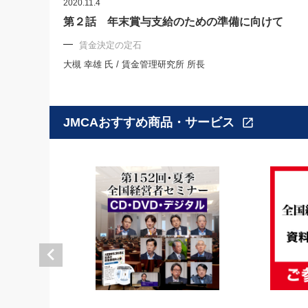
2020.11.4
第２話 年末賞与支給のための準備に向けて
賃金決定の定石
大槻 幸雄 氏 / 賃金管理研究所 所長
JMCAおすすめ商品・サービス
open_in_new