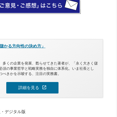
儲かる方向性の決め方」
、多くの企業を発展、甦らせてきた著者が、「永く大きく儲
必須の事業哲学と戦略実務を独自に体系化。いま社長とし
つべきかを示唆する、注目の実務書。
open_in_new
詳細を見る
版・デジタル版