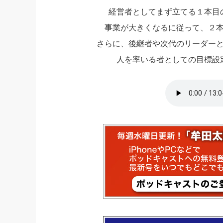
経営者としてまず立てる１本目
社長の右
事業が大きくなるに従って、２
酒井英之
さらに、後継者や次代のリーダー
人を率いる者としての目標設