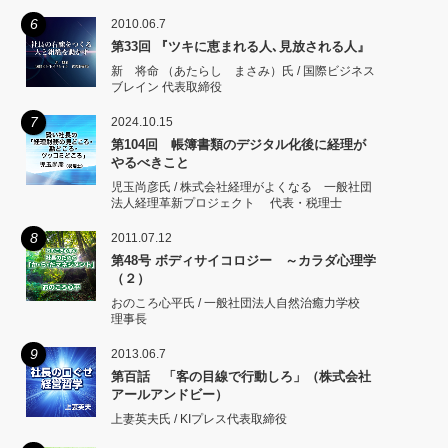
6
2010.06.7
第33回 『ツキに恵まれる人､見放される人』
新 将命 （あたらし まさみ）氏 / 国際ビジネス
ブレイン 代表取締役
7
2024.10.15
第104回 帳簿書類のデジタル化後に経理が
やるべきこと
児玉尚彦氏 / 株式会社経理がよくなる 一般社団
法人経理革新プロジェクト 代表・税理士
8
2011.07.12
第48号 ボディサイコロジー ～カラダ心理学
（２）
おのころ心平氏 / 一般社団法人自然治癒力学校
理事長
9
2013.06.7
第百話 「客の目線で行動しろ」（株式会社
アールアンドビー）
上妻英夫氏 / KIプレス代表取締役