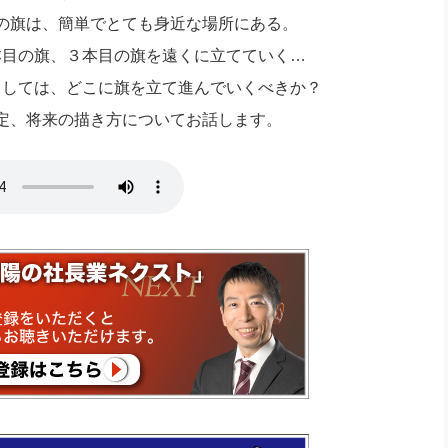
社長のための“全員営業”(30
の旗は、簡単でとても身近な場所にある。
腕をつくる 人と組織を動かす(200)
銀行交渉はこうしなさい！(12)
高橋一
行動科学マネジメント(5)
本目の旗、３本目の旗を遠くに立てていく…
の社長のビジョン実現道場(10)
としては、どこに旗を立て進んでいくべきか？
定、将来の描き方についてお話します。