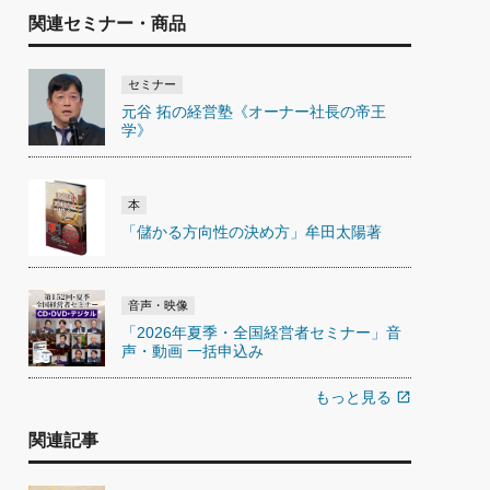
関連セミナー・商品
セミナー
元谷 拓の経営塾《オーナー社長の帝王
学》
本
「儲かる方向性の決め方」牟田太陽著
音声・映像
「2026年夏季・全国経営者セミナー」音
声・動画 一括申込み
もっと見る
open_in_new
関連記事