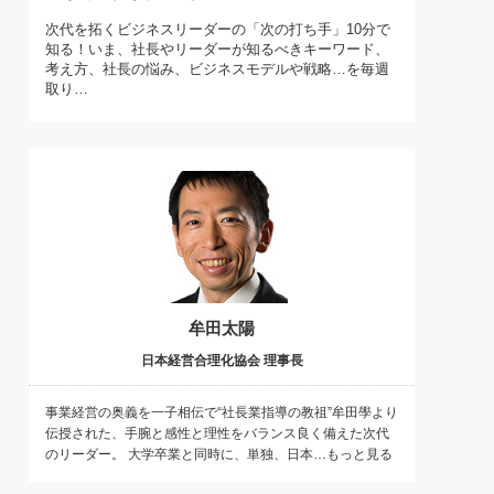
)
次代を拓くビジネスリーダーの「次の打ち手」10分で
喜の『これぞ！"本物の温泉"』(157)
知る！いま、社長やリーダーが知るべきキーワード、
考え方、社長の悩み、ビジネスモデルや戦略…を毎週
取り…
牟田太陽
日本経営合理化協会 理事長
事業経営の奥義を一子相伝で“社長業指導の教祖”牟田學より
伝授された、手腕と感性と理性をバランス良く備えた次代
のリーダー。 大学卒業と同時に、単独、日本…もっと見る