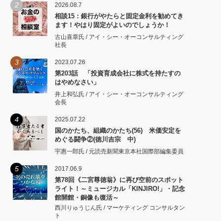
2
2026.08.7
相談15：銀行がやたらと固定金利を勧めてき
ます！やはり固定がよいのでしょうか！
古山喜章氏 / アイ・シー・オーコンサルティング
社長
3
2023.07.26
第203話 「投資育成会社に株式を持たすの
はやめなさい」
井上和弘氏 / アイ・シー・オーコンサルティング
会長
4
2025.07.22
国のかたち、組織のかたち(56) 米価安定を
めぐる闘争②(徳川吉宗 中)
宇惠一郎氏 / 元読売新聞東京本社国際部編集委員
5
2017.06.9
第78回《二宮尊徳翁》に再び空前のスポット
ライト！～ミュージカル「KINJIRO!」・記念
館開館・銅像も復活～
西川りゅうじん氏 / マーケティング コンサルタン
ト