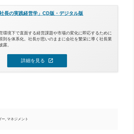
社長の実践経営学」CD版・デジタル版
営環境下で直面する経営課題や市場の変化に即応するために
原則を体系化。社長が思いのままに会社を繁栄に導く社長業
披露。
open_in_new
詳細を見る
ダー
,
マネジメント