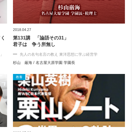
2018.04.27
てく
第131講 「論語その31」
君子は 争う所無し
ト」
先人の名句名言の教え 東洋思想に学ぶ経営学
杉山 厳海 / 名古屋大原学園 学園長
教養