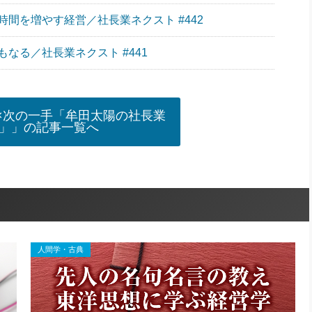
間を増やす経営／社長業ネクスト #442
なる／社長業ネクスト #441
×次の一手「牟田太陽の社長業
」」の記事一覧へ
人間学・古典