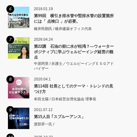
矩をこえず。
6
2018.01.19
第99回 横引き排水管や竪排水管の設置箇所
には「 点検口 」が必要。
碓井民朗氏 / 碓井建築オフィス代表
7
2026.04.24
第22講 石油の前に水が枯渇？―ウォーター
ポジティブに学ぶウェルビーイング経営の観
点
中原阿里 / 弁護士／ウエルビーイングＥＳＧアド
バイザー
8
2020.04.1
第114回 社長としてのテーマ・トレンドの見
つけ方
牟田太陽 / 日本経営合理化協会 理事長
9
2011.07.12
第15人目 ｢スプルーアンス」
渡部昇一氏 /