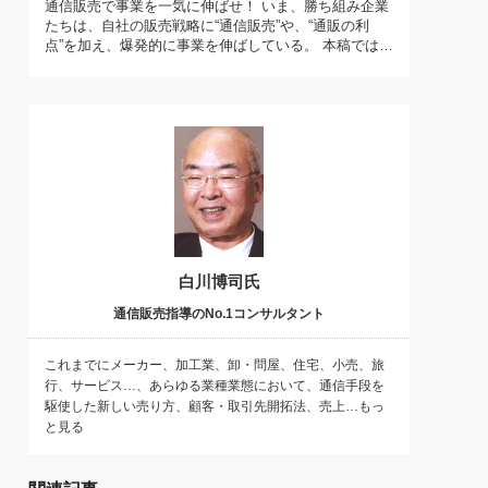
通信販売で事業を一気に伸ばせ！ いま、勝ち組み企業
)
たちは、自社の販売戦略に“通信販売”や、“通販の利
喜の『これぞ！"本物の温泉"』(157)
点”を加え、爆発的に事業を伸ばしている。 本稿では…
白川博司氏
通信販売指導のNo.1コンサルタント
これまでにメーカー、加工業、卸・問屋、住宅、小売、旅
行、サービス…、あらゆる業種業態において、通信手段を
駆使した新しい売り方、顧客・取引先開拓法、売上…もっ
と見る