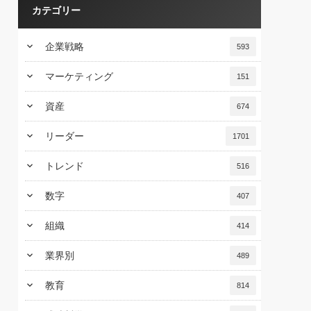
カテゴリー
keyboard_arrow_down
企業戦略
593
keyboard_arrow_down
マーケティング
151
keyboard_arrow_down
資産
674
keyboard_arrow_down
リーダー
1701
keyboard_arrow_down
トレンド
516
keyboard_arrow_down
数字
407
keyboard_arrow_down
組織
414
keyboard_arrow_down
業界別
489
keyboard_arrow_down
教育
814