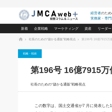
経営者
のため
実務家・専門
新着
企業戦略
マーケティング
資産
リーダー
ホーム
社長のための“儲かる通販”戦略視点
第196号 16億7915万
中小企業の「１位づくり」戦略(96)
ネット戦略成功の秘訣 圧倒的に儲か
あなたの会社と資
オンリ
戦略・戦術
利益を最大化する「業務改善」横田尚哉氏(5)
ビジネスを一瞬で制する！一流グロ
どうなる金融業界
ビジネ
る“社長の戦略印象リスクマネジメント
(446)
強い会社を築く ビジネス・クリニック(240)
中国経済の最新動
第196号 16億7915
ロングセラーの玉手箱(9)
ピョー
2026.08.7
2026.08.7
日本レーザー「人を大切にしながら利益を上げ
事業承継の前に
相談15：銀行がやたらと固定金
第153回「内需企業があっと
(3)
大復活＆快進撃！ユニバーサルスタ
きたいコト(12)
指導者た
利を勧めてきます！やはり固定
う間にグローバル成長企業に
は(5)
がよいのでしょうか！
FOOD & LIFE COMPANIES
社長のための“儲かる通販”戦略視点
武器としてのM&A入門(3)
会社と社長のため
朝礼・
最高の自分を表現する 成功イメージ戦
社長のための“儲かる通販”戦略視点(151)
深読み企業分析(1
楠木建の
酒井光雄 成功事例に学ぶ繁栄企業の
継続経営 百話百行(85)
次もあ
この数字は、国土交通省が7 月に発表した1
野田久美子 香港ビジネス成功法(10)
社長の口