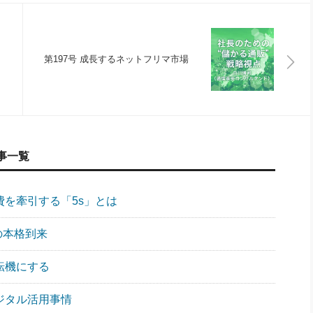
第197号 成長するネットフリマ市場
事一覧
費を牽引する「5s」とは
代の本格到来
転機にする
ジタル活用事情