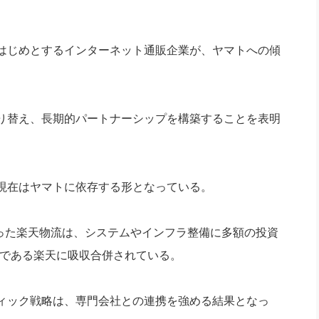
社長のための“全員営業”(30
腕をつくる 人と組織を動かす(200)
銀行交渉はこうしなさい！(12)
高橋一
行動科学マネジメント(5)
の社長のビジョン実現道場(10)
はじめとするインターネット通販企業が、ヤマトへの傾
り替え、長期的パートナーシップを構築することを表明
現在はヤマトに依存する形となっている。
った楽天物流は、システムやインフラ整備に多額の投資
会社である楽天に吸収合併されている。
ィック戦略は、専門会社との連携を強める結果となっ