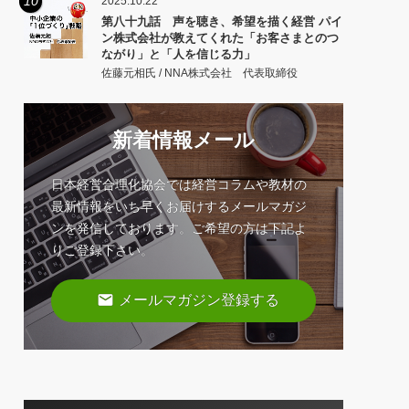
10
2025.10.22
第八十九話 声を聴き、希望を描く経営 パイ
ン株式会社が教えてくれた「お客さまとのつ
ながり」と「人を信じる力」
佐藤元相氏 / NNA株式会社 代表取締役
新着情報メール
日本経営合理化協会では経営コラムや教材の
最新情報をいち早くお届けするメールマガジ
ンを発信しております。ご希望の方は下記よ
りご登録下さい。
email
メールマガジン登録する