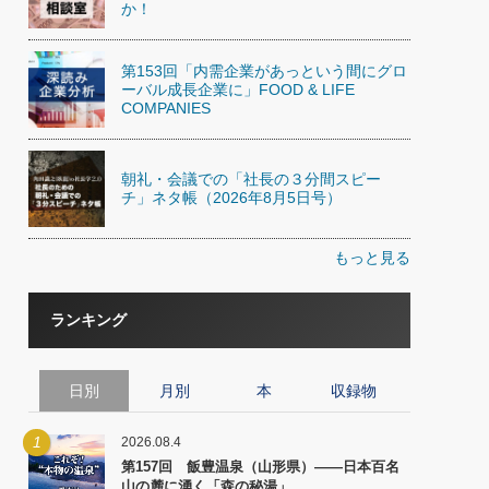
か！
第153回「内需企業があっという間にグロ
ーバル成長企業に」FOOD & LIFE
COMPANIES
朝礼・会議での「社長の３分間スピー
チ」ネタ帳（2026年8月5日号）
もっと見る
ランキング
日別
月別
本
収録物
1
2026.08.4
第157回 飯豊温泉（山形県）――日本百名
山の麓に湧く「森の秘湯」