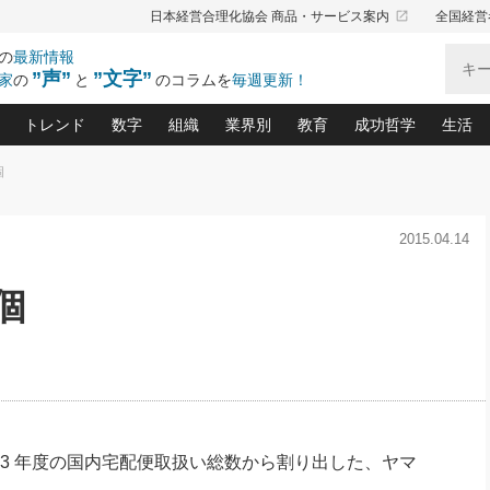
launch
日本経営合理化協会 商品・サービス案内
全国経営
の
最新情報
”声”
”文字”
家
の
と
のコラムを
毎週更新！
トレンド
数字
組織
業界別
教育
成功哲学
生活
個
る仕組みづくり講座(12)
産を守る一手(171)
ーワンで勝ち残る企業風土づくり(54)
《ニューヨーク発》ビジネスリーダーの先読み: 最新トレンド
オーナー社長の「お金の悩み相談室」(15)
「賃金の誤解」(135)
なぜ、トヨタ式で会社が伸びるのか？(
“出来る”管理職の条件(62)
中国哲学に学ぶ 不
おの
と戦略拠点(9)
(50)
2015.04.14
ーバル経営者は知ってい
(39)
スリーダー×次の一手「牟田太陽の社長業ネクスト」
おカネが残る決算書にするために、やっておきたいこと(
中小企業の新たな法律リスク(178)
売れる住宅を創る 100の視点(100)
あなただからお願いしたいと
令和時代の「社長の
”(9)
「社長の繁盛トレンド通信」(90)
デジ
向(204)
会社を守り抜くための緊急対策(100)
職場の生産性を下げるハラスメントの予防策(1
大久保一彦の“流行る”お店の仕組みづく
クレーム対応 実践マニュアル
先人の名句名言の教
万個
トル・F・グジバチの『経営戦略の新常識』(12)
北村森の「今月のヒット商品」(109)
リーダ
2026.08.5
2
る経営」の極意
、決めておきたい、知っておきたい、やってお
強い決算書の会社はココが違う！(36)
賃金決定の定石(68)
柿内幸夫─社長のための現場改善(174
クレーム対応の新知識と新常
渡部昇一の「日本の
い
第109話 伝統的産品を21世紀
第
ジオジャパンの成功要因と
る者かくあるべし(635)
次の売れ筋をつかむ術(102)
ワイ
」
に生かし切る！
損益分岐点を下げる、Ｐ／Ｌ不況時代の新戦略(12)
顧客・社員・社会から支持される「ウェルビ
デキル社員に育てる！ 社員
経営に活かす“十八史
の資産管理講座(95)
会議での「社長の３分間スピーチ」ネタ帳(159)
社長のメシの種 4.0(206)
門」(23)
必読
2026.08.5
新・会計経営と実学(37)
東川鷹年の「中小企業の人育
略(77)
53)
「経営知になる考え方」(57)
眼と耳
朝礼・会議での「社長の３分間
決算書の“見える化”術(12)
業績アップにつながる！ワン
スピーチ」ネタ帳（2026年8月5
ブランド戦略(39)
日号）
なたにお願いしたいと思われる「一流の仕事術」(28)
社長の
3 年度の国内宅配便取扱い総数から割り出した、ヤマ
賢い社長の「経理財務の見どころ・勘どころ・ツッコ
欧米資産家に学ぶ二世教育(1
ぐせ経営哲学(100)
ろ」(149)
米国