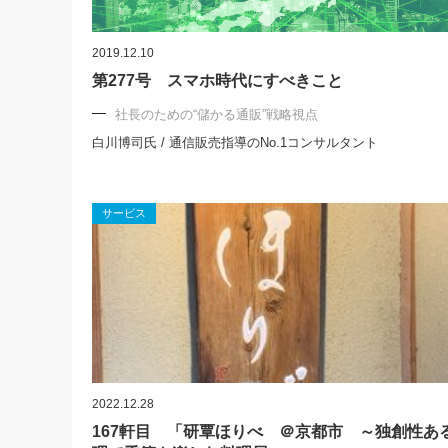
2019.12.10
第277号 スマホ時代にすべきこと
社長のための“儲かる通販”戦略視点
白川博司氏 / 通信販売指導のNo.1コンサルタント
サービス
2022.12.28
167軒目 「研覃ほりべ ＠京都市 ～独創性あ