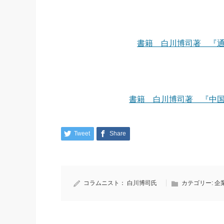
書籍 白川博司著 『
書籍 白川博司著 『中
Tweet
Share
コラムニスト：
白川博司氏
カテゴリー:
企