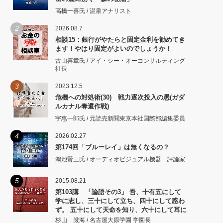
高橋一喜氏 / 温泉アナリスト
2
2026.08.7
相談15：銀行がやたらと固定金利を勧めてき
ます！やはり固定がよいのでしょうか！
古山喜章氏 / アイ・シー・オーコンサルティング
社長
3
2023.12.5
危機への対処術(30) 戦力逐次投入の愚(ガダ
ルカナル奪還作戦)
宇惠一郎氏 / 元読売新聞東京本社国際部編集委員
4
2026.02.27
第174回「ブルーレイ」は無くなるの？
鴻池賢三氏 / オーディオビジュアル機器 評論家
5
2015.08.21
第103講 「論語その3」 吾、十有五にして
学に志し、三十にして立ち、四十にして惑わ
ず。 五十にして天命を知り、六十にして耳に
従い、 七十にして心の欲するところに従いて
杉山 厳海 / 名古屋大原学園 学園長