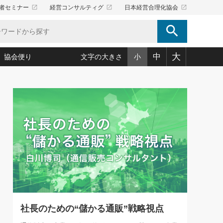
launch
launch
launch
者セミナー
経営コンサルティグ
日本経営合理化協会
search
大
中
協会便り
文字の大きさ
小
5)
況は会社守成の好機(38)
ころ心平の ──社長のための「か・ら・だマネジメント」
「愛読者通信」著者インタビュー(44)
34)
思われる 気配りの達人(127)
人間力の磨き方」(86)
ビジネス見聞録 経営ニュース(100)
タルＡＶを味方に！新・仕事術(180)
0)
り(210)
(92)
え 東洋思想に学ぶ経営学(132)
作間信司の経営無形庵(けいえいむぎょうあん)(166)
ー脳の鍛え方(32)
もっとみる
026.08.5
)
識(57)
指導者たち」(32)
経営セミナー情報局(1)
86回 「言葉狩り」
ンを楽しむ基礎レッスン(12)
ーイング経営入
教育の決め手(203)
略”(30)
繁栄への着眼点 牟田太陽(76)
！社長が読むべき今月の4冊(88)
て」(38)
講話を聞いて学ぼう 実学・耳学・磨く「ミミガク」のすすめ
で楽しむ読書術(162)
(7)
ランク上の手紙・メール術(100)
「氣」(30)
社長のための“儲かる通販”戦略視点
ミどこ
00)
スポーツ・ビジネスに学ぶ心理学(98)