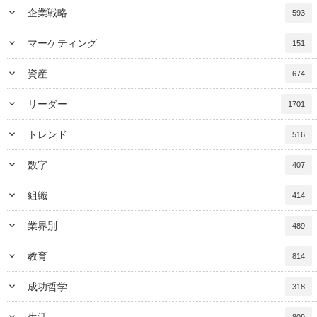
keyboard_arrow_down
企業戦略
593
keyboard_arrow_down
マーケティング
151
keyboard_arrow_down
資産
674
keyboard_arrow_down
リーダー
1701
keyboard_arrow_down
トレンド
516
keyboard_arrow_down
数字
407
keyboard_arrow_down
組織
414
keyboard_arrow_down
業界別
489
keyboard_arrow_down
教育
814
keyboard_arrow_down
成功哲学
318