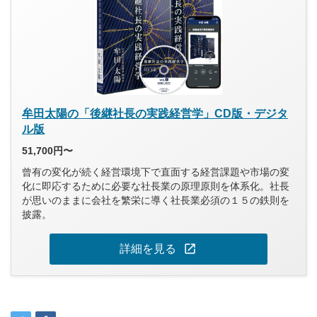
牟田太陽の「後継社長の実践経営学」CD版・デジタ
ル版
51,700円〜
曾有の変化が続く経営環境下で直面する経営課題や市場の変
化に即応するために必要な社長業の原理原則を体系化。社長
が思いのままに会社を繁栄に導く社長業必須の１５の鉄則を
披露。
open_in_new
詳細を見る