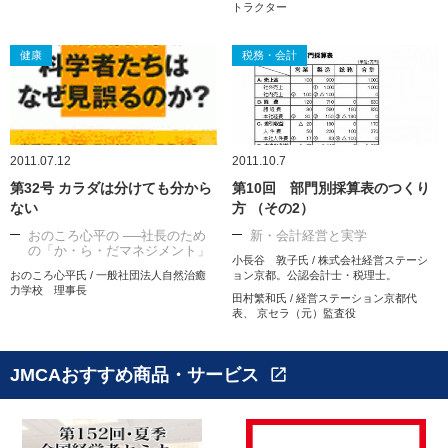
トラクター
健康
税務・会計
2011.07.12
2011.10.7
第32号 カラダは分けても分から
第10回 部門別採算表のつくり
ない
方 （その2）
おのころ心平の ──社長のため
新・会計経営と実学
の「か・ら・だマネジメント」
小長谷 敦子氏 / 株式会社経営ステーシ
おのころ心平氏 / 一般社団法人自然治癒
ョン京都。公認会計士・税理士。
力学校 理事長
田村繁和氏 / 経営ステーション京都代
表、 京セラ（元）監査役
JMCAおすすめ商品・サービス
open_in_new