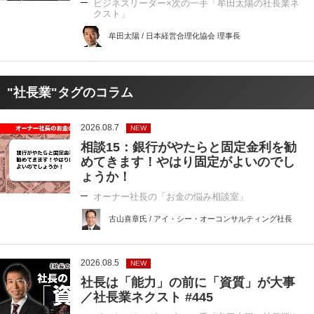
ビジネスリーダー×次の一手「牟田太陽の社長業ネ
クスト」
牟田太陽 / 日本経営合理化協会 理事長
"社長業"タグのコラム
2026.08.7
NEW
相談15：銀行がやたらと固定金利を勧
めてきます！やはり固定がよいのでし
ょうか！
オーナー社長の「お金の悩み相談室」
古山喜章氏 / アイ・シー・オーコンサルティング社長
2026.08.5
NEW
社長は「能力」の前に「資質」が大事
／社長業ネクスト #445