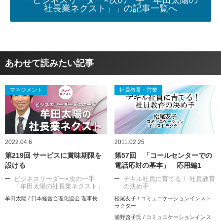
社長業ネクスト」」の記事一覧へ
あわせて読みたい記事
マネジメント
社員教育・営業
2022.04.6
2011.02.25
第219回 サービスに賞味期限を
第57回 「コールセンターでの
設ける
電話応対の基本」 応用編1
ビジネスリーダー×次の一手
デキル社員に育てる！ 社員教育
「牟田太陽の社長業ネクスト」
の決め手
牟田太陽 / 日本経営合理化協会 理事長
松尾友子 / コミュニケーションインスト
ラクター
浦野啓子氏 / コミュニケーションインス