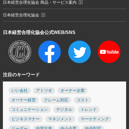
exit_to_app
日本経営合理化協会 商品・サービス案内
exit_to_app
日本経営合理化協会
日本経営合理化協会
公式WEB/SNS
注目のキーワード
いい会社
アトツギ
オーナー企業
オーナー経営
クレーム対応
コスト
コミュニケーション
デジタル
トレンド
ビジネスマナー
マネジメント
マーケティング
リーダー
中国古典
中小企業
中谷彰宏