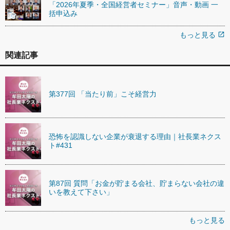
「2026年夏季・全国経営者セミナー」音声・動画 一
括申込み
もっと見る
open_in_new
関連記事
第377回 「当たり前」こそ経営力
恐怖を認識しない企業が衰退する理由｜社長業ネクス
ト#431
第87回 質問「お金が貯まる会社、貯まらない会社の違
いを教えて下さい」
もっと見る