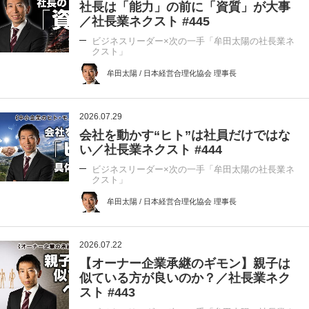
社長は「能力」の前に「資質」が大事
／社長業ネクスト #445
ビジネスリーダー×次の一手「牟田太陽の社長業ネ
クスト」
牟田太陽 / 日本経営合理化協会 理事長
2026.07.29
会社を動かす“ヒト”は社員だけではな
い／社長業ネクスト #444
ビジネスリーダー×次の一手「牟田太陽の社長業ネ
クスト」
牟田太陽 / 日本経営合理化協会 理事長
2026.07.22
【オーナー企業承継のギモン】親子は
似ている方が良いのか？／社長業ネク
スト #443