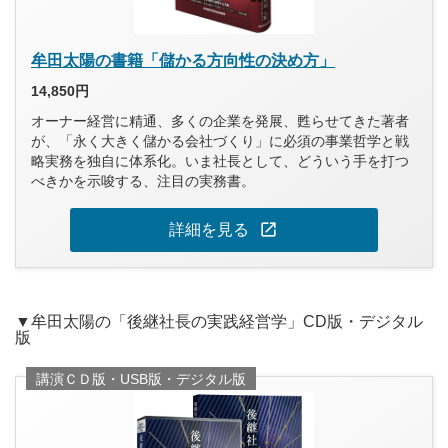
牟田太陽の書籍「儲かる方向性の決め方」
14,850円
オーナー経営に精通、多くの企業を発展、甦らせてきた著者
が、「永く大きく儲かる会社づくり」に必須の事業哲学と戦
略実務を独自に体系化。いま社長として、どういう手を打つ
べきかを示唆する、注目の実務書。
open_in_new
詳細を見る
▼牟田太陽の「後継社長の実践経営学」CD版・デジタル
版
講演ＣＤ版・USB版・デジタル版