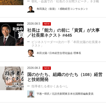
朝礼・会議での「社長の３分間スピーチ」ネタ帳
角田識之（臥龍） / 感動経営コンサルタント
2026.08.5
NEW
社長は「能力」の前に「資質」が大事
／社長業ネクスト #445
ビジネスリーダー×次の一手「牟田太陽の社長業ネ
クスト」
牟田太陽 / 日本経営合理化協会 理事長
2026.08.3
NEW
国のかたち、組織のかたち（108）経営
と技術開発
指導者たる者かくあるべし
宇惠一郎氏 / 元読売新聞東京本社国際部編集委員