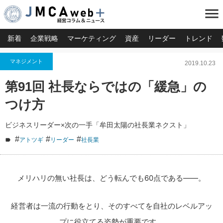
menu
新着
企業戦略
マーケティング
資産
リーダー
トレンド
マネジメント
2019.10.23
第91回 社長ならではの「緩急」の
つけ方
ビジネスリーダー×次の一手「牟田太陽の社長業ネクスト」
#
#
#
アトツギ
リーダー
社長業
メリハリの無い社長は、どう転んでも60点である――。
経営者は一流の行動をとり、そのすべてを自社のレベルアッ
プに役立てる姿勢が重要です。