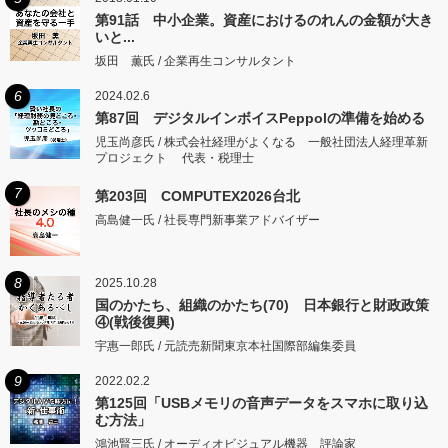
第91話 中小企業。資産におけるのれんの金額が大き
いと...
坂田 薫氏 / 企業再生コンサルタント
6
2024.02.6
第87回 デジタルインボイスPeppolの準備を始める
児玉尚彦氏 / 株式会社経理がよくなる 一般社団法人経理革新
プロジェクト 代表・税理士
7
第203回 COMPUTEX2026台北
高島健一氏 / 社長専門新事業アドバイザー
8
2025.10.28
国のかたち、組織のかたち(70) 日本銀行と財政政策
④(戦後復興)
宇惠一郎氏 / 元読売新聞東京本社国際部編集委員
9
2022.02.2
第125回「USBメモリの音声データをスマホに取り込
む方法」
鴻池賢三氏 / オーディオビジュアル機器 評論家