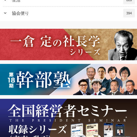
keyboard_arrow_down
生活
809
keyboard_arrow_down
協会便り
394