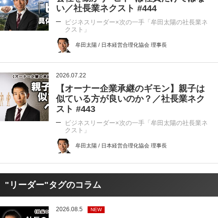
い／社長業ネクスト #444
ビジネスリーダー×次の一手「牟田太陽の社長業ネ
クスト」
牟田太陽 / 日本経営合理化協会 理事長
2026.07.22
【オーナー企業承継のギモン】親子は
似ている方が良いのか？／社長業ネク
スト #443
ビジネスリーダー×次の一手「牟田太陽の社長業ネ
クスト」
牟田太陽 / 日本経営合理化協会 理事長
"リーダー"タグのコラム
2026.08.5
NEW