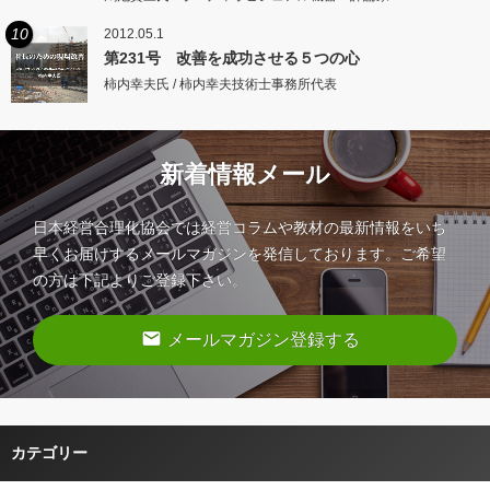
10
2012.05.1
第231号 改善を成功させる５つの心
柿内幸夫氏 / 柿内幸夫技術士事務所代表
新着情報メール
日本経営合理化協会では経営コラムや教材の最新情報をいち
早くお届けするメールマガジンを発信しております。ご希望
の方は下記よりご登録下さい。
email
メールマガジン登録する
カテゴリー