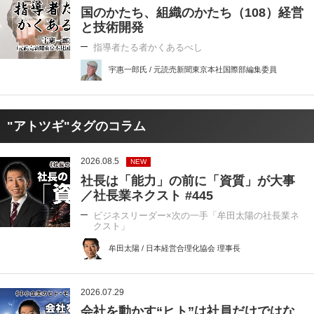
国のかたち、組織のかたち（108）経営
と技術開発
指導者たる者かくあるべし
宇惠一郎氏 / 元読売新聞東京本社国際部編集委員
"アトツギ"タグのコラム
2026.08.5
NEW
社長は「能力」の前に「資質」が大事
／社長業ネクスト #445
ビジネスリーダー×次の一手「牟田太陽の社長業ネ
クスト」
牟田太陽 / 日本経営合理化協会 理事長
2026.07.29
会社を動かす“ヒト”は社員だけではな