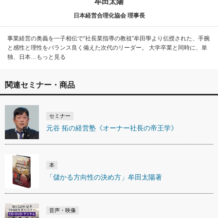
牟田太陽
日本経営合理化協会 理事長
事業経営の奥義を一子相伝で“社長業指導の教祖”牟田學より伝授された、手腕
と感性と理性をバランス良く備えた次代のリーダー。 大学卒業と同時に、単
独、日本…もっと見る
関連セミナー・商品
セミナー
元谷 拓の経営塾《オーナー社長の帝王学》
本
「儲かる方向性の決め方」牟田太陽著
音声・映像