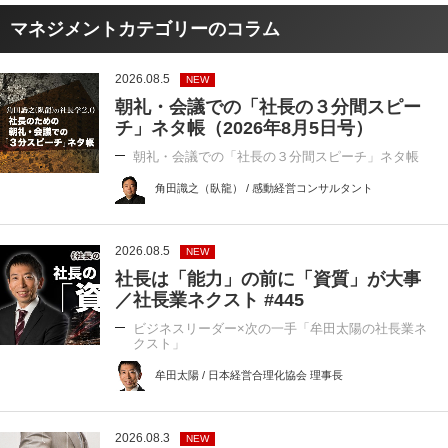
マネジメントカテゴリーのコラム
2026.08.5
NEW
朝礼・会議での「社長の３分間スピー
チ」ネタ帳（2026年8月5日号）
朝礼・会議での「社長の３分間スピーチ」ネタ帳
角田識之（臥龍） / 感動経営コンサルタント
2026.08.5
NEW
社長は「能力」の前に「資質」が大事
／社長業ネクスト #445
ビジネスリーダー×次の一手「牟田太陽の社長業ネ
クスト」
牟田太陽 / 日本経営合理化協会 理事長
2026.08.3
NEW