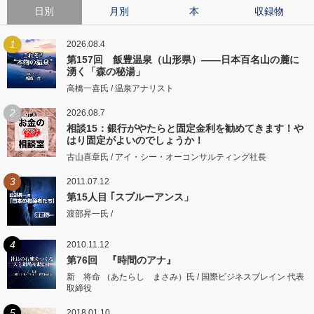
日別
月別
本
収録物
1
2026.08.4
第157回 飯豊温泉（山形県）――日本百名山の麓に
湧く「森の秘湯」
高橋一喜氏 / 温泉アナリスト
2
2026.08.7
相談15：銀行がやたらと固定金利を勧めてきます！や
はり固定がよいのでしょうか！
古山喜章氏 / アイ・シー・オーコンサルティング社長
3
2011.07.12
第15人目 ｢スプルーアンス」
渡部昇一氏 /
4
2010.11.12
第76回 『時間のアナ』
新 将命 （あたらし まさみ）氏 / 国際ビジネスブレイン 代表
取締役
5
2018.01.10