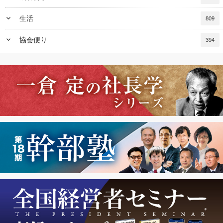
keyboard_arrow_down
生活
809
keyboard_arrow_down
協会便り
394