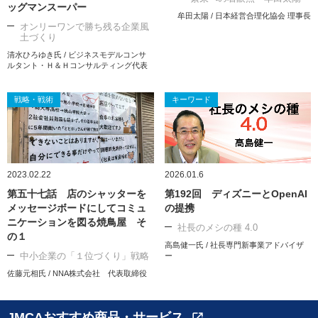
ッグマンスーパー
牟田太陽 / 日本経営合理化協会 理事長
オンリーワンで勝ち残る企業風
土づくり
清水ひろゆき氏 / ビジネスモデルコンサ
ルタント・Ｈ＆Ｈコンサルティング代表
戦略・戦術
キーワード
2023.02.22
2026.01.6
第五十七話 店のシャッターを
第192回 ディズニーとOpenAI
メッセージボードにしてコミュ
の提携
ニケーションを図る焼鳥屋 そ
社長のメシの種 4.0
の１
高島健一氏 / 社長専門新事業アドバイザ
中小企業の「１位づくり」戦略
ー
佐藤元相氏 / NNA株式会社 代表取締役
JMCAおすすめ商品・サービス
open_in_new