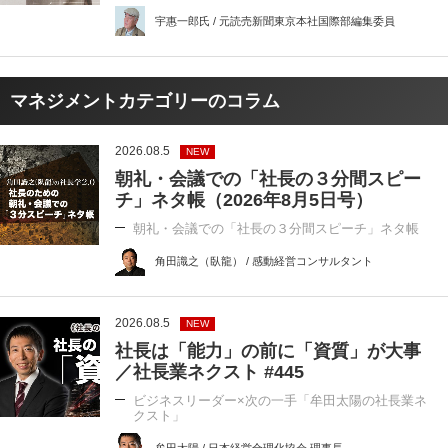
宇惠一郎氏 / 元読売新聞東京本社国際部編集委員
マネジメントカテゴリーのコラム
2026.08.5
NEW
朝礼・会議での「社長の３分間スピー
チ」ネタ帳（2026年8月5日号）
朝礼・会議での「社長の３分間スピーチ」ネタ帳
角田識之（臥龍） / 感動経営コンサルタント
2026.08.5
NEW
社長は「能力」の前に「資質」が大事
／社長業ネクスト #445
ビジネスリーダー×次の一手「牟田太陽の社長業ネ
クスト」
牟田太陽 / 日本経営合理化協会 理事長