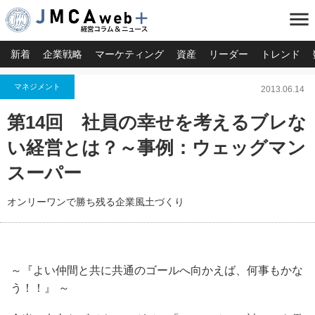
menu
新着
企業戦略
マーケティング
資産
リーダー
トレンド
マネジメント
2013.06.14
第14回 社員の幸せを考えるブレな
い経営とは？～事例：ウェッグマン
スーパー
オンリーワンで勝ち残る企業風土づくり
～『よい仲間と共に共通のゴールへ向かえば、何事もかな
う！！』 ～