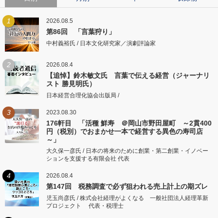
1
2026.08.5
第86回 「言葉狩り」
中村義裕氏 / 日本文化研究家／演劇評論家
2
2026.08.4
【追悼】鈴木敏文氏 言葉で伝える経営（ジャーナリ
スト 勝見明氏）
日本経営合理化協会出版局 /
3
2023.08.30
176軒目 「活種 鮮寿 ＠岡山市野田屋町 ～2貫400
円（税別）でおまかせ一本で経営する異色の寿司店
～」
大久保一彦氏 / 日本の将来のために創業・第二創業・イノベー
ションを支援する有限会社 代表
4
2026.08.4
第147回 税務調査で必ず狙われる売上計上の期ズレ
児玉尚彦氏 / 株式会社経理がよくなる 一般社団法人経理革新
プロジェクト 代表・税理士