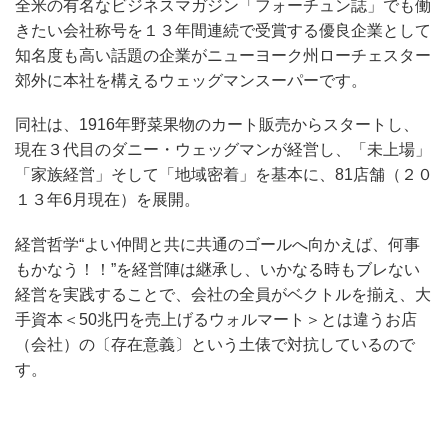
全米の有名なビジネスマガジン「フォーチュン誌」でも働
きたい会社称号を１３年間連続で受賞する優良企業として
知名度も高い話題の企業がニューヨーク州ローチェスター
郊外に本社を構えるウェッグマンスーパーです。
同社は、1916年野菜果物のカート販売からスタートし、
現在３代目のダニー・ウェッグマンが経営し、「未上場」
「家族経営」そして「地域密着」を基本に、81店舗（２０
１３年6月現在）を展開。
経営哲学“よい仲間と共に共通のゴールへ向かえば、何事
もかなう！！”を経営陣は継承し、いかなる時もブレない
経営を実践することで、会社の全員がベクトルを揃え、大
手資本＜50兆円を売上げるウォルマート＞とは違うお店
（会社）の〔存在意義〕という土俵で対抗しているので
す。