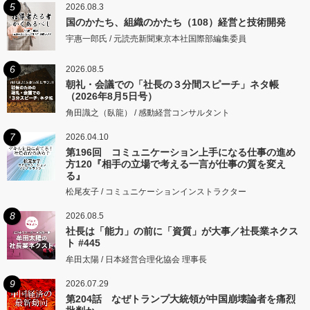
5
2026.08.3
国のかたち、組織のかたち（108）経営と技術開発
宇惠一郎氏 / 元読売新聞東京本社国際部編集委員
6
2026.08.5
朝礼・会議での「社長の３分間スピーチ」ネタ帳
（2026年8月5日号）
角田識之（臥龍） / 感動経営コンサルタント
7
2026.04.10
第196回 コミュニケーション上手になる仕事の進め
方120『相手の立場で考える一言が仕事の質を変え
る』
松尾友子 / コミュニケーションインストラクター
8
2026.08.5
社長は「能力」の前に「資質」が大事／社長業ネクス
ト #445
牟田太陽 / 日本経営合理化協会 理事長
9
2026.07.29
第204話 なぜトランプ大統領が中国崩壊論者を痛烈