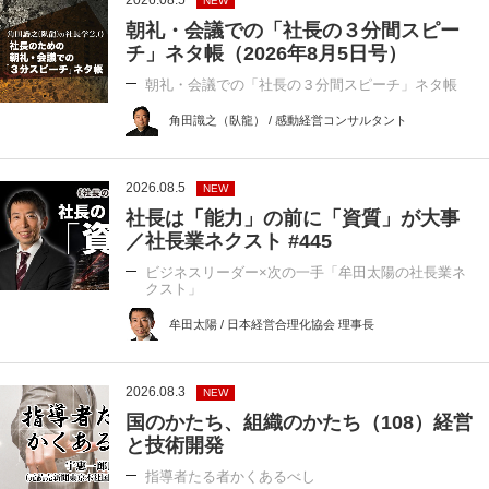
2026.08.5
NEW
朝礼・会議での「社長の３分間スピー
チ」ネタ帳（2026年8月5日号）
朝礼・会議での「社長の３分間スピーチ」ネタ帳
角田識之（臥龍） / 感動経営コンサルタント
2026.08.5
NEW
社長は「能力」の前に「資質」が大事
／社長業ネクスト #445
ビジネスリーダー×次の一手「牟田太陽の社長業ネ
クスト」
牟田太陽 / 日本経営合理化協会 理事長
2026.08.3
NEW
国のかたち、組織のかたち（108）経営
と技術開発
指導者たる者かくあるべし