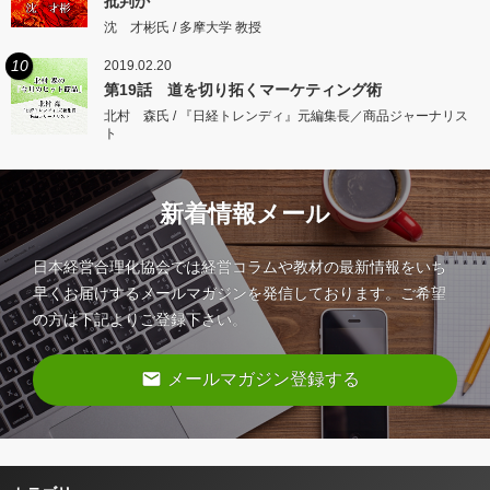
批判か
沈 才彬氏 / 多摩大学 教授
10
2019.02.20
第19話 道を切り拓くマーケティング術
北村 森氏 / 『日経トレンディ』元編集長／商品ジャーナリス
ト
新着情報メール
日本経営合理化協会では経営コラムや教材の最新情報をいち
早くお届けするメールマガジンを発信しております。ご希望
の方は下記よりご登録下さい。
email
メールマガジン登録する