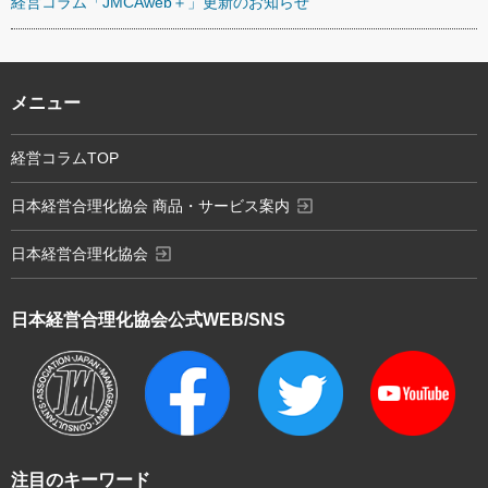
経営コラム「JMCAweb＋」更新のお知らせ
メニュー
経営コラムTOP
exit_to_app
日本経営合理化協会 商品・サービス案内
exit_to_app
日本経営合理化協会
日本経営合理化協会
公式WEB/SNS
注目のキーワード