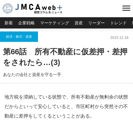
menu
新着
企業戦略
マーケティング
資産
リーダー
トレンド
経済・株式・資産
2015.12.16
第66話 所有不動産に仮差押・差押
をされたら…(3)
あなたの会社と資産を守る一手
地方税を滞納している状態で、所有不動産が無剰余の状態
だからといって安心していると、市区町村から突然その不
動産に差押をしてくるということがある。