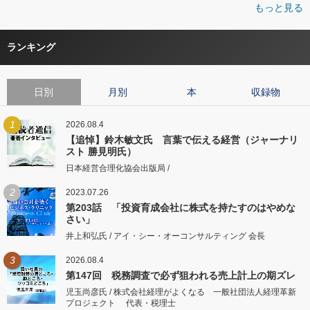
もっと見る
ランキング
日別
月別
本
収録物
1
2026.08.4
【追悼】鈴木敏文氏 言葉で伝える経営（ジャーナリ
スト 勝見明氏）
日本経営合理化協会出版局 /
2
2023.07.26
第203話 「投資育成会社に株式を持たすのはやめな
さい」
井上和弘氏 / アイ・シー・オーコンサルティング 会長
3
2026.08.4
第147回 税務調査で必ず狙われる売上計上の期ズレ
児玉尚彦氏 / 株式会社経理がよくなる 一般社団法人経理革新
プロジェクト 代表・税理士