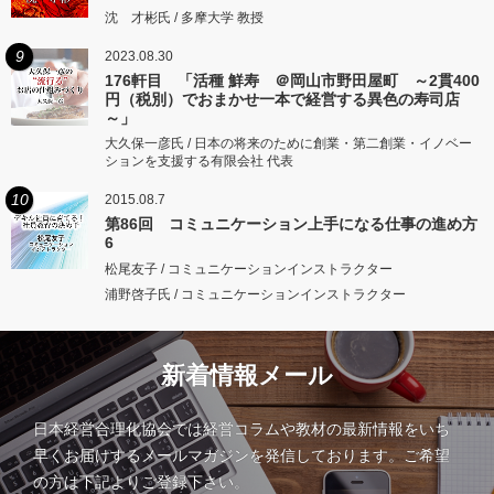
沈 才彬氏 / 多摩大学 教授
9
2023.08.30
176軒目 「活種 鮮寿 ＠岡山市野田屋町 ～2貫400
円（税別）でおまかせ一本で経営する異色の寿司店
～」
大久保一彦氏 / 日本の将来のために創業・第二創業・イノベー
ションを支援する有限会社 代表
10
2015.08.7
第86回 コミュニケーション上手になる仕事の進め方
6
松尾友子 / コミュニケーションインストラクター
浦野啓子氏 / コミュニケーションインストラクター
新着情報メール
日本経営合理化協会では経営コラムや教材の最新情報をいち
早くお届けするメールマガジンを発信しております。ご希望
の方は下記よりご登録下さい。