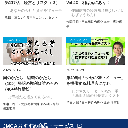
第117話 経営とリスク（２）
Vol.23 利は元にあり！
あなたの会社と資産を守る一手
作間信司の経営無形庵(けいえい
むぎょうあん)
坂田 薫氏 / 企業再生コンサルタント
作間信司 / 日本経営合理化協会 専務理
事
マネジメント
マネジメント
2026.07.14
2025.10.29
国のかたち、組織のかたち
第405回「クセの強いメニュー」
（105）発明の権利は誰のもの
を提供する料理店になれ
（404特許訴訟）
ビジネスリーダー×次の一手
「牟田太陽の社長業ネクスト」
指導者たる者かくあるべし
牟田太陽 / 日本経営合理化協会 理事長
宇惠一郎氏 / 元読売新聞東京本社国際部
編集委員
JMCAおすすめ商品・サービス
open_in_new