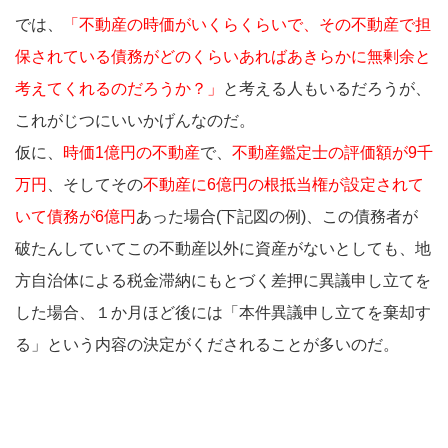
では、
「不動産の時価がいくらくらいで、その不動産で担
保されている債務がどのくらいあればあきらかに無剰余と
考えてくれるのだろうか？」
と考える人もいるだろうが、
これがじつにいいかげんなのだ。
仮に、
時価1億円の不動産
で、
不動産鑑定士の評価額が9千
万円
、そしてその
不動産に6億円の根抵当権が設定されて
いて債務が6億円
あった場合(下記図の例)、この債務者が
破たんしていてこの不動産以外に資産がないとしても、地
方自治体による税金滞納にもとづく差押に異議申し立てを
した場合、１か月ほど後には「本件異議申し立てを棄却す
る」という内容の決定がくだされることが多いのだ。