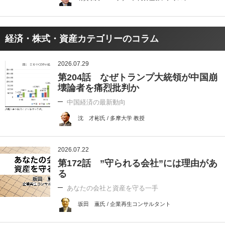
経済・株式・資産カテゴリーのコラム
2026.07.29
第204話 なぜトランプ大統領が中国崩
壊論者を痛烈批判か
中国経済の最新動向
沈 才彬氏 / 多摩大学 教授
2026.07.22
第172話 ”守られる会社”には理由があ
る
あなたの会社と資産を守る一手
坂田 薫氏 / 企業再生コンサルタント