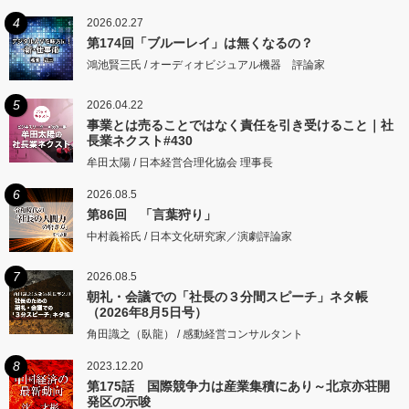
4
2026.02.27
第174回「ブルーレイ」は無くなるの？
鴻池賢三氏 / オーディオビジュアル機器 評論家
5
2026.04.22
事業とは売ることではなく責任を引き受けること｜社
長業ネクスト#430
牟田太陽 / 日本経営合理化協会 理事長
6
2026.08.5
第86回 「言葉狩り」
中村義裕氏 / 日本文化研究家／演劇評論家
7
2026.08.5
朝礼・会議での「社長の３分間スピーチ」ネタ帳
（2026年8月5日号）
角田識之（臥龍） / 感動経営コンサルタント
8
2023.12.20
第175話 国際競争力は産業集積にあり～北京亦荘開
発区の示唆