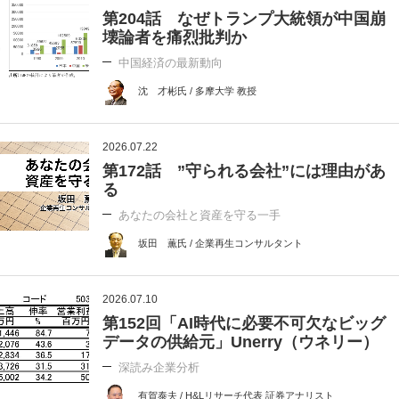
第204話 なぜトランプ大統領が中国崩
壊論者を痛烈批判か
中国経済の最新動向
沈 才彬氏 / 多摩大学 教授
2026.07.22
第172話 ”守られる会社”には理由があ
る
あなたの会社と資産を守る一手
坂田 薫氏 / 企業再生コンサルタント
2026.07.10
第152回「AI時代に必要不可欠なビッグ
データの供給元」Unerry（ウネリー）
深読み企業分析
有賀泰夫 / H&Lリサーチ代表 証券アナリスト