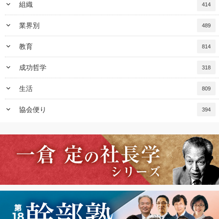
keyboard_arrow_down
組織
414
keyboard_arrow_down
業界別
489
keyboard_arrow_down
教育
814
keyboard_arrow_down
成功哲学
318
keyboard_arrow_down
生活
809
keyboard_arrow_down
協会便り
394