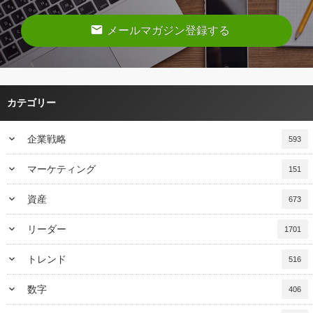
email
メールマガジン登録する
カテゴリー
keyboard_arrow_down
企業戦略
593
keyboard_arrow_down
マーケティング
151
keyboard_arrow_down
資産
673
keyboard_arrow_down
リーダー
1701
keyboard_arrow_down
トレンド
516
keyboard_arrow_down
数字
406