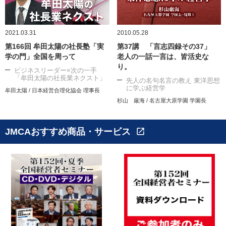
2021.03.31
2010.05.28
第166回 牟田太陽の社長塾「実
第37講 「言志四録その37」
学の門」全国を周って
老人の一話一言は、皆活史な
り。
ビジネスリーダー×次の一手
「牟田太陽の社長業ネクスト」
先人の名句名言の教え 東洋思想
に学ぶ経営学
牟田太陽 / 日本経営合理化協会 理事長
杉山 厳海 / 名古屋大原学園 学園長
JMCAおすすめ商品・サービス
open_in_new