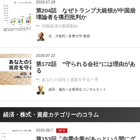
2026.07.29
第204話 なぜトランプ大統領が中国崩
壊論者を痛烈批判か
中国経済の最新動向
沈 才彬氏 / 多摩大学 教授
2026.07.22
第172話 ”守られる会社”には理由があ
る
あなたの会社と資産を守る一手
坂田 薫氏 / 企業再生コンサルタント
経済・株式・資産カテゴリーのコラム
2026.08.7
NEW
第153回「内需企業があっという間にグ