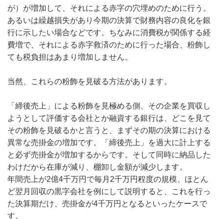
が）が増加して、それによる赤字の穴埋めのために行う。
あるいは繰越損失があり今期の決算で財務内容の良化を銀
行に示したい場合などです。ちなみに消費税が関係する経
費増で、それによる赤字救済のために行った場合、粉飾し
ても税負担はあまり増加しません。
当然、これらの粉飾を見破る方法があります。
「締後売上」による粉飾を見極める側、その企業を買収し
ようとして評価する会社とか融資する銀行は、どこを見て
その粉飾を見破るかと言うと、まずその期の決算における
異常な売掛金の増加です。「締後売上」を過大に計上する
と必ず売掛金が増加するからです。そして同時に納品した
わけだから在庫が減り、棚卸し金額が減少します。
年間売上が2億4千万円で毎月2千万円程度の規模、ほとん
ど翌月回収の黒字会社を例にして説明すると、これを行っ
た決算期だけ、売掛金が4千万円となるといったケースで
す。