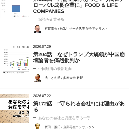
ローバル成長企業に」FOOD & LIFE
COMPANIES
深読み企業分析
有賀泰夫 / H&Lリサーチ代表 証券アナリスト
2026.07.29
第204話 なぜトランプ大統領が中国崩
壊論者を痛烈批判か
中国経済の最新動向
沈 才彬氏 / 多摩大学 教授
2026.07.22
第172話 ”守られる会社”には理由があ
る
あなたの会社と資産を守る一手
坂田 薫氏 / 企業再生コンサルタント