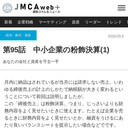
menu
新着
企業戦略
マーケティング
資産
リーダー
トレンド
経済・株式・資産
2018.05.9
第95話 中小企業の粉飾決算(1)
あなたの会社と資産を守る一手
月内に納品はされているが当月には請求しない売上、いわ
ゆる締後売上の計上のしかたで納税額が大きく変わるとい
うことについて前回は説明しましたが、
この「締後売上」は粉飾決算、つまり、じっさいよりも財
務内容をよく見せたいときに使えます。たとえば企業を売
るときに財務内容をよく見せたいとか、融資をうけるにあ
たり良いバランスシートを提示したい場合などでです。