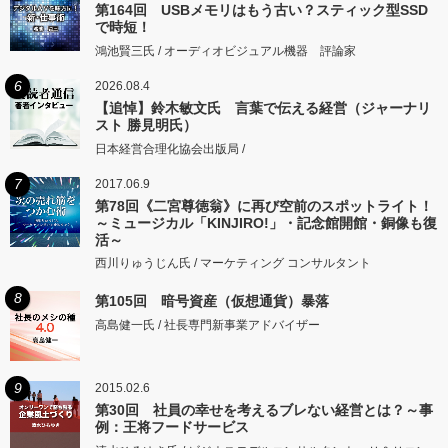
第164回 USBメモリはもう古い？スティック型SSD
で時短！
鴻池賢三氏 / オーディオビジュアル機器 評論家
6
2026.08.4
【追悼】鈴木敏文氏 言葉で伝える経営（ジャーナリ
スト 勝見明氏）
日本経営合理化協会出版局 /
7
2017.06.9
第78回《二宮尊徳翁》に再び空前のスポットライト！
～ミュージカル「KINJIRO!」・記念館開館・銅像も復
活～
西川りゅうじん氏 / マーケティング コンサルタント
8
第105回 暗号資産（仮想通貨）暴落
高島健一氏 / 社長専門新事業アドバイザー
9
2015.02.6
第30回 社員の幸せを考えるブレない経営とは？～事
例：王将フードサービス