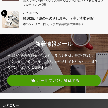
清水ひろゆき氏 / ビジネスモデルコンサルタント・Ｈ＆Ｈコン
サルティング代表
10
2025.07.25
第162回『逆のものさし思考』（著：清水克衛）
本のソムリエ・団長 シブヤ駅前読書大学学長 /
新着情報メール
日本経営合理化協会では経営コラムや教材の最新情報をいち
早くお届けするメールマガジンを発信しております。ご希望
の方は下記よりご登録下さい。
email
メールマガジン登録する
カテゴリー