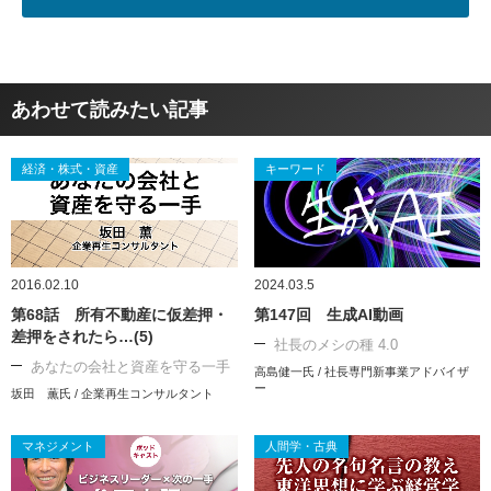
あわせて読みたい記事
経済・株式・資産
キーワード
2016.02.10
2024.03.5
第68話 所有不動産に仮差押・
第147回 生成AI動画
差押をされたら…(5)
社長のメシの種 4.0
あなたの会社と資産を守る一手
高島健一氏 / 社長専門新事業アドバイザ
ー
坂田 薫氏 / 企業再生コンサルタント
マネジメント
人間学・古典