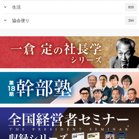
keyboard_arrow_down
生活
809
keyboard_arrow_down
協会便り
394