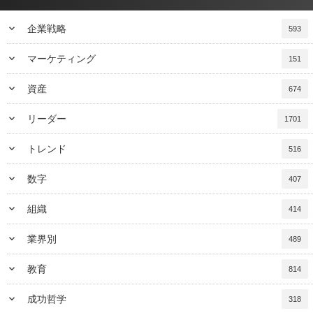
keyboard_arrow_down
企業戦略
593
keyboard_arrow_down
マーケティング
151
keyboard_arrow_down
資産
674
keyboard_arrow_down
リーダー
1701
keyboard_arrow_down
トレンド
516
keyboard_arrow_down
数字
407
keyboard_arrow_down
組織
414
keyboard_arrow_down
業界別
489
keyboard_arrow_down
教育
814
keyboard_arrow_down
成功哲学
318