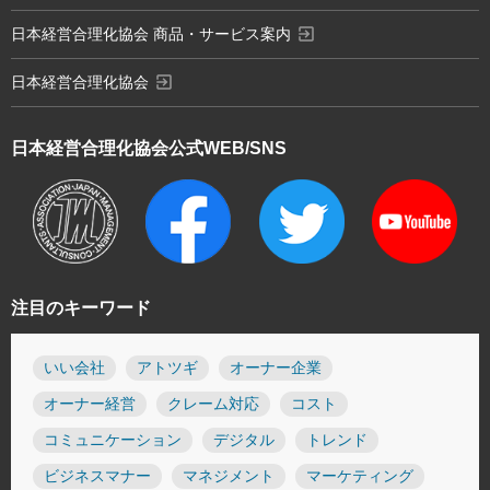
exit_to_app
日本経営合理化協会 商品・サービス案内
exit_to_app
日本経営合理化協会
日本経営合理化協会
公式WEB/SNS
注目のキーワード
いい会社
アトツギ
オーナー企業
オーナー経営
クレーム対応
コスト
コミュニケーション
デジタル
トレンド
ビジネスマナー
マネジメント
マーケティング