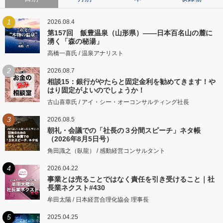
1
2026.08.4
第157回 飯豊温泉（山形県）――日本百名山の麓に
湧く「森の秘湯」
高橋一喜氏 / 温泉アナリスト
2
2026.08.7
相談15：銀行がやたらと固定金利を勧めてきます！や
はり固定がよいのでしょうか！
古山喜章氏 / アイ・シー・オーコンサルティング社長
3
2026.08.5
朝礼・会議での「社長の３分間スピーチ」ネタ帳
（2026年8月5日号）
角田識之（臥龍） / 感動経営コンサルタント
4
2026.04.22
事業とは売ることではなく責任を引き受けること｜社
長業ネクスト#430
牟田太陽 / 日本経営合理化協会 理事長
5
2025.04.25