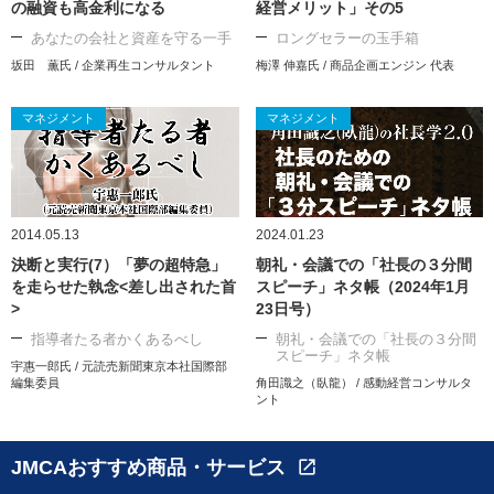
の融資も高金利になる
経営メリット」その5
あなたの会社と資産を守る一手
ロングセラーの玉手箱
坂田 薫氏 / 企業再生コンサルタント
梅澤 伸嘉氏 / 商品企画エンジン 代表
マネジメント
マネジメント
2014.05.13
2024.01.23
決断と実行(7）「夢の超特急」
朝礼・会議での「社長の３分間
を走らせた執念<差し出された首
スピーチ」ネタ帳（2024年1月
>
23日号）
指導者たる者かくあるべし
朝礼・会議での「社長の３分間
スピーチ」ネタ帳
宇惠一郎氏 / 元読売新聞東京本社国際部
編集委員
角田識之（臥龍） / 感動経営コンサルタ
ント
JMCAおすすめ商品・サービス
open_in_new