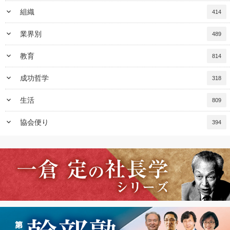
keyboard_arrow_down
組織
414
keyboard_arrow_down
業界別
489
keyboard_arrow_down
教育
814
keyboard_arrow_down
成功哲学
318
keyboard_arrow_down
生活
809
keyboard_arrow_down
協会便り
394