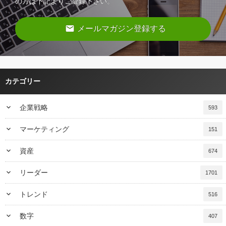
の方は下記よりご登録下さい。
email
メールマガジン登録する
カテゴリー
keyboard_arrow_down
企業戦略
593
keyboard_arrow_down
マーケティング
151
keyboard_arrow_down
資産
674
keyboard_arrow_down
リーダー
1701
keyboard_arrow_down
トレンド
516
keyboard_arrow_down
数字
407