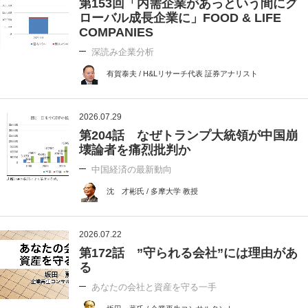
第153回「内需企業があっという間にグ
ローバル成長企業に」FOOD & LIFE
COMPANIES
深読み企業分析
有賀泰夫 / H&Lリサーチ代表 証券アナリスト
2026.07.29
第204話 なぜトランプ大統領が中国崩
壊論者を痛烈批判か
中国経済の最新動向
沈 才彬氏 / 多摩大学 教授
2026.07.22
第172話 ”守られる会社”には理由があ
る
あなたの会社と資産を守る一手