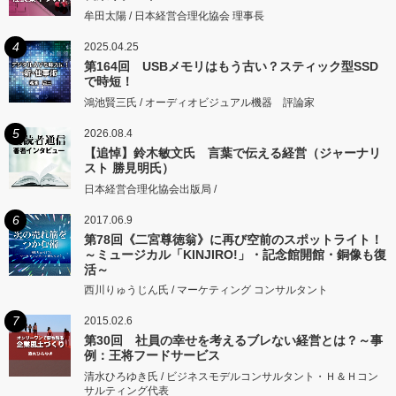
牟田太陽 / 日本経営合理化協会 理事長
4
2025.04.25
第164回 USBメモリはもう古い？スティック型SSD
で時短！
鴻池賢三氏 / オーディオビジュアル機器 評論家
5
2026.08.4
【追悼】鈴木敏文氏 言葉で伝える経営（ジャーナリ
スト 勝見明氏）
日本経営合理化協会出版局 /
6
2017.06.9
第78回《二宮尊徳翁》に再び空前のスポットライト！
～ミュージカル「KINJIRO!」・記念館開館・銅像も復
活～
西川りゅうじん氏 / マーケティング コンサルタント
7
2015.02.6
第30回 社員の幸せを考えるブレない経営とは？～事
例：王将フードサービス
清水ひろゆき氏 / ビジネスモデルコンサルタント・Ｈ＆Ｈコン
サルティング代表