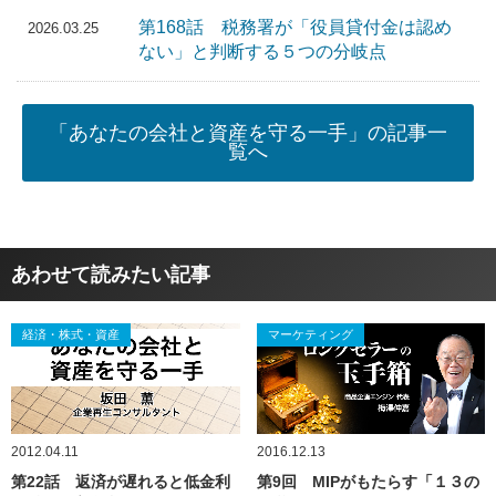
第168話 税務署が「役員貸付金は認め
2026.03.25
ない」と判断する５つの分岐点
「あなたの会社と資産を守る一手」の記事一
覧へ
あわせて読みたい記事
経済・株式・資産
マーケティング
2012.04.11
2016.12.13
第22話 返済が遅れると低金利
第9回 MIPがもたらす「１３の