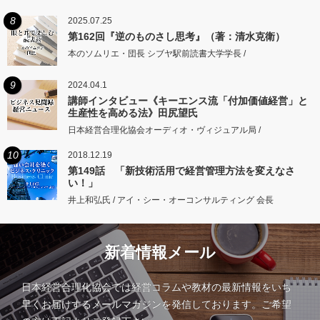
8
2025.07.25
第162回『逆のものさし思考』（著：清水克衛）
本のソムリエ・団長 シブヤ駅前読書大学学長 /
9
2024.04.1
講師インタビュー《キーエンス流「付加価値経営」と
生産性を高める法》田尻望氏
日本経営合理化協会オーディオ・ヴィジュアル局 /
10
2018.12.19
第149話 「新技術活用で経営管理方法を変えなさ
い！」
井上和弘氏 / アイ・シー・オーコンサルティング 会長
新着情報メール
日本経営合理化協会では経営コラムや教材の最新情報をいち
早くお届けするメールマガジンを発信しております。ご希望