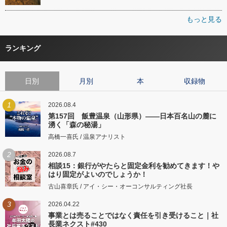
もっと見る
ランキング
日別
月別
本
収録物
1
2026.08.4
第157回 飯豊温泉（山形県）――日本百名山の麓に
湧く「森の秘湯」
高橋一喜氏 / 温泉アナリスト
2
2026.08.7
相談15：銀行がやたらと固定金利を勧めてきます！や
はり固定がよいのでしょうか！
古山喜章氏 / アイ・シー・オーコンサルティング社長
3
2026.04.22
事業とは売ることではなく責任を引き受けること｜社
長業ネクスト#430