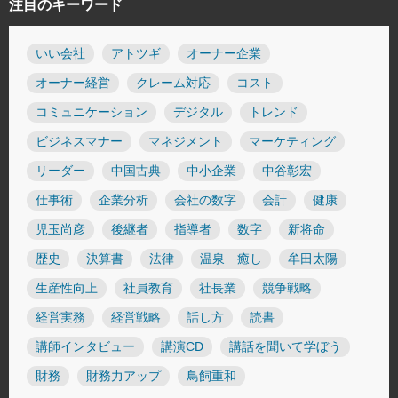
注目のキーワード
いい会社
アトツギ
オーナー企業
オーナー経営
クレーム対応
コスト
コミュニケーション
デジタル
トレンド
ビジネスマナー
マネジメント
マーケティング
リーダー
中国古典
中小企業
中谷彰宏
仕事術
企業分析
会社の数字
会計
健康
児玉尚彦
後継者
指導者
数字
新将命
歴史
決算書
法律
温泉 癒し
牟田太陽
生産性向上
社員教育
社長業
競争戦略
経営実務
経営戦略
話し方
読書
講師インタビュー
講演CD
講話を聞いて学ぼう
財務
財務力アップ
鳥飼重和