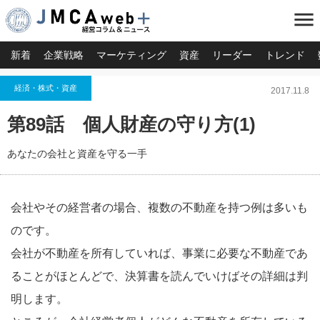
menu
新着
企業戦略
マーケティング
資産
リーダー
トレンド
経済・株式・資産
2017.11.8
第89話 個人財産の守り方(1)
あなたの会社と資産を守る一手
会社やその経営者の場合、複数の不動産を持つ例は多いも
のです。
会社が不動産を所有していれば、事業に必要な不動産であ
ることがほとんどで、決算書を読んでいけばその詳細は判
明します。