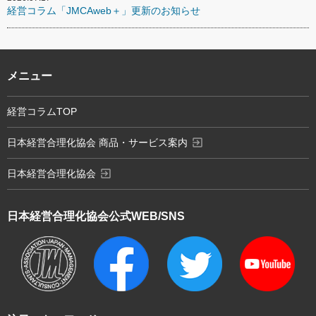
経営コラム「JMCAweb＋」更新のお知らせ
メニュー
経営コラムTOP
exit_to_app
日本経営合理化協会 商品・サービス案内
exit_to_app
日本経営合理化協会
日本経営合理化協会
公式WEB/SNS