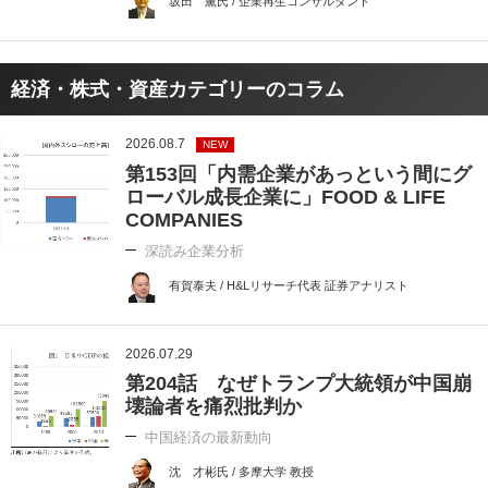
坂田 薫氏 / 企業再生コンサルタント
経済・株式・資産カテゴリーのコラム
2026.08.7
NEW
第153回「内需企業があっという間にグ
ローバル成長企業に」FOOD & LIFE
COMPANIES
深読み企業分析
有賀泰夫 / H&Lリサーチ代表 証券アナリスト
2026.07.29
第204話 なぜトランプ大統領が中国崩
壊論者を痛烈批判か
中国経済の最新動向
沈 才彬氏 / 多摩大学 教授