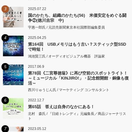
3
2025.07.22
国のかたち、組織のかたち(56) 米価安定をめぐる闘
争②(徳川吉宗 中)
宇惠一郎氏 / 元読売新聞東京本社国際部編集委員
4
2025.04.25
第164回 USBメモリはもう古い？スティック型SSD
で時短！
鴻池賢三氏 / オーディオビジュアル機器 評論家
5
2017.06.9
第78回《二宮尊徳翁》に再び空前のスポットライト！
～ミュージカル「KINJIRO!」・記念館開館・銅像も復
活～
西川りゅうじん氏 / マーケティング コンサルタント
6
2022.12.7
第65話 答えは自身のなかにある！
北村 森氏 / 『日経トレンディ』元編集長／商品ジャーナリス
ト
7
2023.05.12