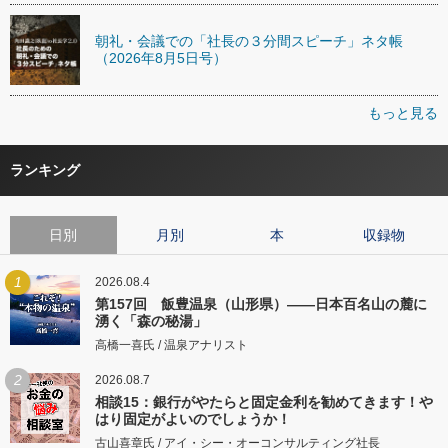
朝礼・会議での「社長の３分間スピーチ」ネタ帳
（2026年8月5日号）
もっと見る
ランキング
日別
月別
本
収録物
1
2026.08.4
第157回 飯豊温泉（山形県）――日本百名山の麓に
湧く「森の秘湯」
高橋一喜氏 / 温泉アナリスト
2
2026.08.7
相談15：銀行がやたらと固定金利を勧めてきます！や
はり固定がよいのでしょうか！
古山喜章氏 / アイ・シー・オーコンサルティング社長