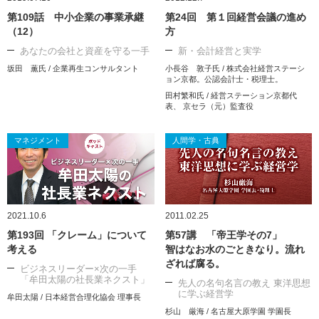
第109話 中小企業の事業承継
第24回 第１回経営会議の進め
（12）
方
あなたの会社と資産を守る一手
新・会計経営と実学
坂田 薫氏 / 企業再生コンサルタント
小長谷 敦子氏 / 株式会社経営ステーシ
ョン京都。公認会計士・税理士。
田村繁和氏 / 経営ステーション京都代
表、 京セラ（元）監査役
マネジメント
人間学・古典
2021.10.6
2011.02.25
第193回 「クレーム」について
第57講 「帝王学その7」
考える
智はなお水のごときなり。流れ
ざれば腐る。
ビジネスリーダー×次の一手
「牟田太陽の社長業ネクスト」
先人の名句名言の教え 東洋思想
に学ぶ経営学
牟田太陽 / 日本経営合理化協会 理事長
杉山 厳海 / 名古屋大原学園 学園長