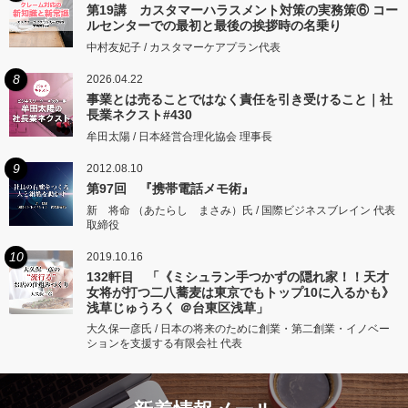
第19講 カスタマーハラスメント対策の実務策⑥ コー
ルセンターでの最初と最後の挨拶時の名乗り
中村友妃子 / カスタマーケアプラン代表
8
2026.04.22
事業とは売ることではなく責任を引き受けること｜社
長業ネクスト#430
牟田太陽 / 日本経営合理化協会 理事長
9
2012.08.10
第97回 『携帯電話メモ術』
新 将命 （あたらし まさみ）氏 / 国際ビジネスブレイン 代表
取締役
10
2019.10.16
132軒目 「《ミシュラン手つかずの隠れ家！！天才
女将が打つ二八蕎麦は東京でもトップ10に入るかも》
浅草じゅうろく ＠台東区浅草」
大久保一彦氏 / 日本の将来のために創業・第二創業・イノベー
ションを支援する有限会社 代表