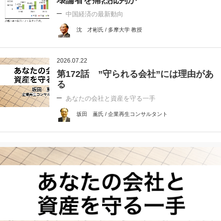
中国経済の最新動向
沈 才彬氏 / 多摩大学 教授
2026.07.22
第172話 ”守られる会社”には理由があ
る
あなたの会社と資産を守る一手
坂田 薫氏 / 企業再生コンサルタント