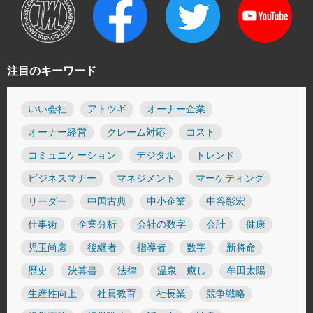
注目のキーワード
いい会社
アトツギ
オーナー企業
オーナー経営
クレーム対応
コスト
コミュニケーション
デジタル
トレンド
ビジネスマナー
マネジメント
マーケティング
リーダー
中国古典
中小企業
中谷彰宏
仕事術
企業分析
会社の数字
会計
健康
児玉尚彦
後継者
指導者
数字
新将命
歴史
決算書
法律
温泉 癒し
牟田太陽
生産性向上
社員教育
社長業
競争戦略