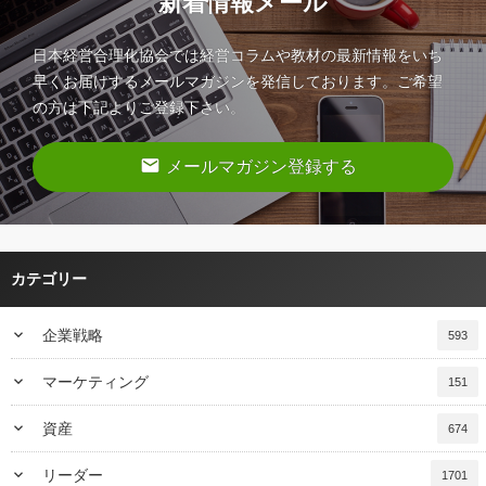
新着情報メール
日本経営合理化協会では経営コラムや教材の最新情報をいち
早くお届けするメールマガジンを発信しております。ご希望
の方は下記よりご登録下さい。
email
メールマガジン登録する
カテゴリー
keyboard_arrow_down
企業戦略
593
keyboard_arrow_down
マーケティング
151
keyboard_arrow_down
資産
674
keyboard_arrow_down
リーダー
1701