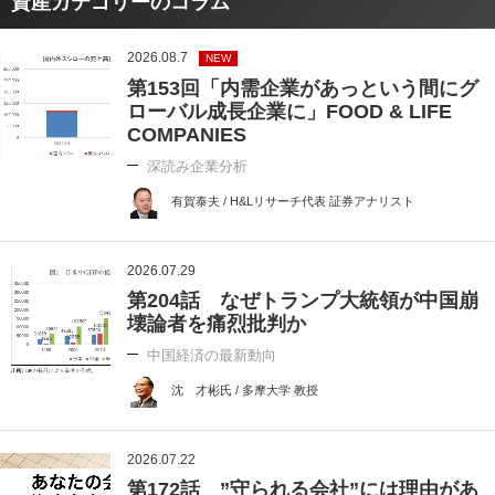
資産カテゴリーのコラム
2026.08.7
NEW
第153回「内需企業があっという間にグ
ローバル成長企業に」FOOD & LIFE
COMPANIES
深読み企業分析
有賀泰夫 / H&Lリサーチ代表 証券アナリスト
2026.07.29
第204話 なぜトランプ大統領が中国崩
壊論者を痛烈批判か
中国経済の最新動向
沈 才彬氏 / 多摩大学 教授
2026.07.22
第172話 ”守られる会社”には理由があ