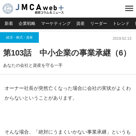
menu
新着
企業戦略
マーケティング
資産
リーダー
トレンド
経済・株式・資産
2019.02.13
第103話 中小企業の事業承継（6）
あなたの会社と資産を守る一手
オーナー社長が突然亡くなった場合に会社の実状がよくわ
からないということがあります。
そんな場合、「絶対にうまくいかない事業承継」というも