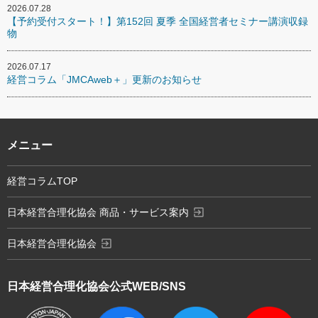
2026.07.28
【予約受付スタート！】第152回 夏季 全国経営者セミナー講演収録
物
2026.07.17
経営コラム「JMCAweb＋」更新のお知らせ
メニュー
経営コラムTOP
exit_to_app
日本経営合理化協会 商品・サービス案内
exit_to_app
日本経営合理化協会
日本経営合理化協会
公式WEB/SNS