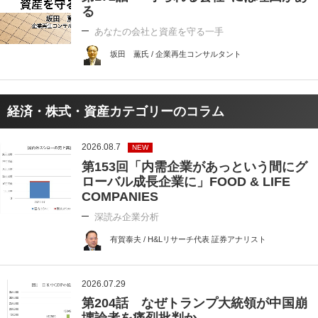
る
あなたの会社と資産を守る一手
坂田 薫氏 / 企業再生コンサルタント
経済・株式・資産カテゴリーのコラム
2026.08.7
NEW
第153回「内需企業があっという間にグ
ローバル成長企業に」FOOD & LIFE
COMPANIES
深読み企業分析
有賀泰夫 / H&Lリサーチ代表 証券アナリスト
2026.07.29
第204話 なぜトランプ大統領が中国崩
壊論者を痛烈批判か