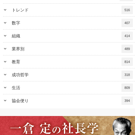
keyboard_arrow_down
トレンド
516
keyboard_arrow_down
数字
407
keyboard_arrow_down
組織
414
keyboard_arrow_down
業界別
489
keyboard_arrow_down
教育
814
keyboard_arrow_down
成功哲学
318
keyboard_arrow_down
生活
809
keyboard_arrow_down
協会便り
394