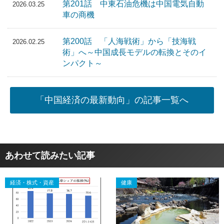
第201話 中東石油危機は中国電気自動
2026.03.25
車の商機
第200話 「人海戦術」から「技海戦
2026.02.25
術」へ～中国成長モデルの転換とそのイ
ンパクト～
「中国経済の最新動向」の記事一覧へ
あわせて読みたい記事
経済・株式・資産
健康