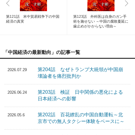
第121話 米中貿易戦争下の中国
第123話 外科医は自身のガン手
経済の真実
術を施せない ～中国の腐敗蔓延に
歯止めがかからない理由～
「中国経済の最新動向」の記事一覧
第204話 なぜトランプ大統領が中国崩
2026.07.29
壊論者を痛烈批判か
第203話 検証 日中関係の悪化による
2026.06.24
日本経済への影響
第202話 百花繚乱の中国自動運転～北
2026.05.6
京市での無人タクシー体験をベースに～