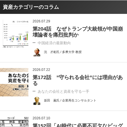
資産カテゴリーのコラム
2026.07.29
第204話 なぜトランプ大統領が中国崩
壊論者を痛烈批判か
中国経済の最新動向
沈 才彬氏 / 多摩大学 教授
2026.07.22
第172話 ”守られる会社”には理由があ
る
あなたの会社と資産を守る一手
坂田 薫氏 / 企業再生コンサルタント
2026.07.10
第152回「AI時代に必要不可欠なビッグ