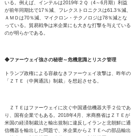
いる。例えば、インテルは2019年２Ｑ（4～6月期）利益
が前年同期比で17％減、フレクストロニクスは61.3％減、
ＡＭＤは70％減、マイクロン・テクノロジは78％減とな
っている。貿易戦争は米企業にも大きな打撃を与えている
のが明らかである。
◆ファーウェイ強さの秘密～危機意識とリスク管理
トランプ政権による容赦なきファーウェイ攻撃は、昨年の
「ＺＴＥ（中興通訊）制裁」を想起させる。
ＺＴＥはファーウェイに次ぐ中国通信機器大手２位であ
り、国有企業でもある。2018年4月、米商務省はＺＴＥが
米国の経済制裁法と輸出規制に違反しイランと北朝鮮に通
信機器を輸出した問題で、米企業からＺＴＥへの部品輸出