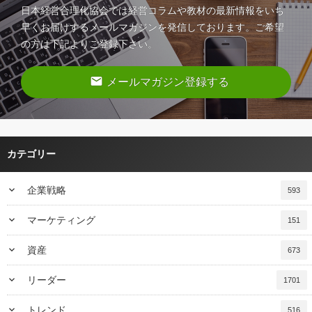
日本経営合理化協会では経営コラムや教材の最新情報をいち
早くお届けするメールマガジンを発信しております。ご希望
の方は下記よりご登録下さい。
email
メールマガジン登録する
カテゴリー
keyboard_arrow_down
企業戦略
593
keyboard_arrow_down
マーケティング
151
keyboard_arrow_down
資産
673
keyboard_arrow_down
リーダー
1701
keyboard_arrow_down
トレンド
516