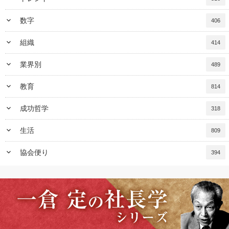
keyboard_arrow_down
数字
406
keyboard_arrow_down
組織
414
keyboard_arrow_down
業界別
489
keyboard_arrow_down
教育
814
keyboard_arrow_down
成功哲学
318
keyboard_arrow_down
生活
809
keyboard_arrow_down
協会便り
394