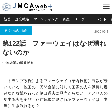
menu
新着
企業戦略
マーケティング
資産
リーダー
トレンド
経済・株式・資産
2019.09.4
第122話 ファーウェイはなぜ潰れ
ないのか
中国経済の最新動向
トランプ政権によるファーウェイ（華為技術）制裁が続
いている。他国の一民間企業に対して国家の力を動員し容
赦なき攻撃を行った例は過去に見当たらない。アメリカの
集中砲火を浴び、存亡危機に晒されるファーウェイは、本
当に生き残れるか？