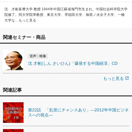
沈 才彬多摩大学 教授 1944年中国江蘇省海門市生まれ。中国社会科学院大学
院修了。同大学院準教授、東京大学、早稲田大学、御茶ノ水女子大学、一橋
大学な…もっと見る
関連セミナー・商品
音声・映像
沈 才彬(しん さいひん)「爆発する中国経済」CD
もっと見る
open_in_new
関連記事
第22話 「乱世にチャンスあり」―2012年中国ビジネ
スへの視点―