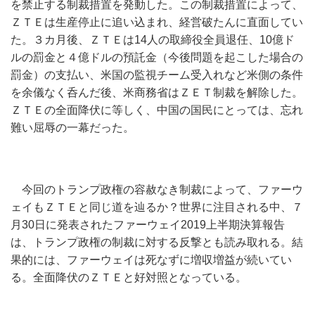
を禁止する制裁措置を発動した。この制裁措置によって、
ＺＴＥは生産停止に追い込まれ、経営破たんに直面してい
た。３カ月後、ＺＴＥは14人の取締役全員退任、10億ド
ルの罰金と４億ドルの預託金（今後問題を起こした場合の
罰金）の支払い、米国の監視チーム受入れなど米側の条件
を余儀なく呑んだ後、米商務省はＺＥＴ制裁を解除した。
ＺＴＥの全面降伏に等しく、中国の国民にとっては、忘れ
難い屈辱の一幕だった。
今回のトランプ政権の容赦なき制裁によって、ファーウ
ェイもＺＴＥと同じ道を辿るか？世界に注目される中、７
月30日に発表されたファーウェイ2019上半期決算報告
は、トランプ政権の制裁に対する反撃とも読み取れる。結
果的には、ファーウェイは死なずに増収増益が続いてい
る。全面降伏のＺＴＥと好対照となっている。