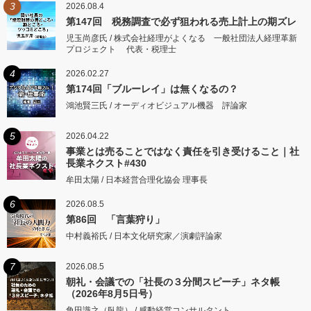
3
2026.08.4
第147回 税務調査で必ず狙われる売上計上の期ズレ
児玉尚彦氏 / 株式会社経理がよくなる 一般社団法人経理革新
プロジェクト 代表・税理士
4
2026.02.27
第174回「ブルーレイ」は無くなるの？
鴻池賢三氏 / オーディオビジュアル機器 評論家
5
2026.04.22
事業とは売ることではなく責任を引き受けること｜社
長業ネクスト#430
牟田太陽 / 日本経営合理化協会 理事長
6
2026.08.5
第86回 「言葉狩り」
中村義裕氏 / 日本文化研究家／演劇評論家
7
2026.08.5
朝礼・会議での「社長の３分間スピーチ」ネタ帳
（2026年8月5日号）
角田識之（臥龍） / 感動経営コンサルタント