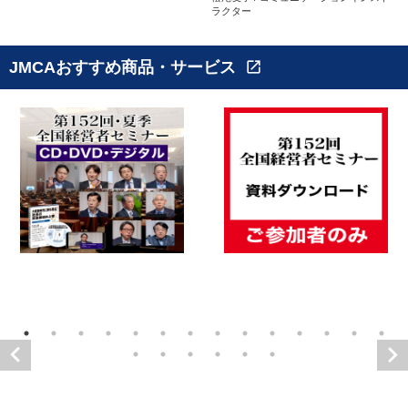
ラクター
JMCAおすすめ商品・サービス
open_in_new