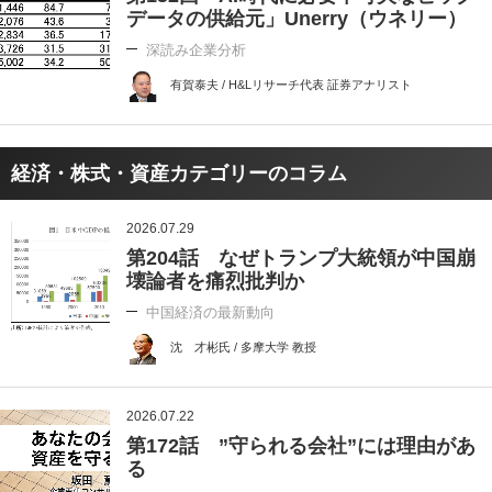
データの供給元」Unerry（ウネリー）
深読み企業分析
有賀泰夫 / H&Lリサーチ代表 証券アナリスト
経済・株式・資産カテゴリーのコラム
2026.07.29
第204話 なぜトランプ大統領が中国崩
壊論者を痛烈批判か
中国経済の最新動向
沈 才彬氏 / 多摩大学 教授
2026.07.22
第172話 ”守られる会社”には理由があ
る