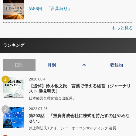
第86回 「言葉狩り」
もっと見る
ランキング
日別
月別
本
収録物
1
2026.08.4
【追悼】鈴木敏文氏 言葉で伝える経営（ジャーナリ
スト 勝見明氏）
日本経営合理化協会出版局 /
2
2023.07.26
第203話 「投資育成会社に株式を持たすのはやめな
さい」
井上和弘氏 / アイ・シー・オーコンサルティング 会長