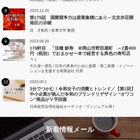
8
2023.12.20
第175話 国際競争力は産業集積にあり～北京亦荘開
発区の示唆
沈 才彬氏 / 多摩大学 教授
9
2023.08.30
176軒目 「活種 鮮寿 ＠岡山市野田屋町 ～2貫400
円（税別）でおまかせ一本で経営する異色の寿司店
～」
大久保一彦氏 / 日本の将来のために創業・第二創業・イノベー
ションを支援する有限会社 代表
10
2020.05.1
3分でつかむ！令和女子の消費とトレンド／【第1回】
中小企業が挑んだ令和のブランドリデザイン “オワコ
ン”商品がＶ字回復
日本経営合理化協会オーディオ・ヴィジュアル局 /
新着情報メール