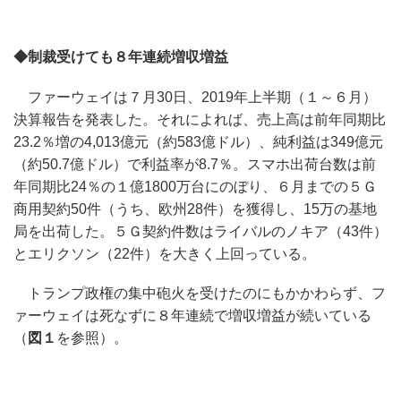
◆制裁受けても８年連続増収増益
ファーウェイは７月30日、2019年上半期（１～６月）
決算報告を発表した。それによれば、売上高は前年同期比
23.2％増の4,013億元（約583億ドル）、純利益は349億元
（約50.7億ドル）で利益率が8.7％。スマホ出荷台数は前
年同期比24％の１億1800万台にのぼり、６月までの５Ｇ
商用契約50件（うち、欧州28件）を獲得し、15万の基地
局を出荷した。５Ｇ契約件数はライバルのノキア（43件）
とエリクソン（22件）を大きく上回っている。
トランプ政権の集中砲火を受けたのにもかかわらず、フ
ァーウェイは死なずに８年連続で増収増益が続いている
（
図１
を参照）。