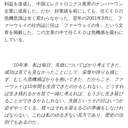
利益を達成し、中国エレクトロニクス業界のナンバーワン
企業に成長した。だが、好業績を前にしても、任ＣＥＯの
危機意識は全く変わらなかった。翌年の2001年3月に、フ
ァーウェイの社内誌に任は「ファーウェイの冬」という文
章を掲載した。この文章の中で任ＣＥＯは危機感を露わに
している。
「
10
年来、私は毎日、失敗についてばかり考えてきた。
成功は見ても見なかったことにして、栄誉や誇りも感じ
ず、むしろ危機感ばかりを抱いてきた。だからこそ、ファ
ーウェイは
10
年間も生存できたのかもしれない。どうすれ
ば生き残れるかを皆で一緒に考えれば、もう少し生き延び
ることができるかもしれない。失敗というその日はいつか
必ずやってくる。我々はそれを迎える心の準備をしなけれ
ばならない。これは私のゆるぎない見方であり、歴史の法
則でもあるのだ」