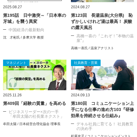
2025.08.27
2024.08.27
第195話 日中激突～「日本車の
第123回 長湯温泉(大分県) 恥
牙城」を襲う異変
ずかしいけれど湯は最高！ 炭酸
の露天風呂
中国経済の最新動向
高橋一喜の『これぞ！"本物の温
沈 才彬氏 / 多摩大学 教授
泉"』
高橋一喜氏 / 温泉アナリスト
マネジメント
社員教育・営業
2025.11.26
2024.09.13
第409回「経験の質量」を高める
第180回 コミュニケーション上
手になる仕事の進め方103『研修
ビジネスリーダー×次の一手
効果を持続させる仕組み』
「牟田太陽の社長業ネクスト」
デキル社員に育てる！ 社員教育
牟田太陽 / 日本経営合理化協会 理事長
の決め手
松尾友子 / コミュニケーションインスト