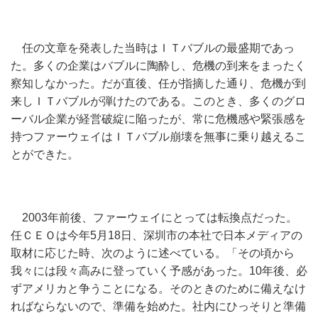
任の文章を発表した当時はＩＴバブルの最盛期であっ
た。多くの企業はバブルに陶酔し、危機の到来をまったく
察知しなかった。だが直後、任が指摘した通り、危機が到
来しＩＴバブルが弾けたのである。このとき、多くのグロ
ーバル企業が経営破綻に陥ったが、常に危機感や緊張感を
持つファーウェイはＩＴバブル崩壊を無事に乗り越えるこ
とができた。
2003年前後、ファーウェイにとっては転換点だった。
任ＣＥＯは今年5月18日、深圳市の本社で日本メディアの
取材に応じた時、次のように述べている。「その頃から
我々には段々高みに登っていく予感があった。10年後、必
ずアメリカと争うことになる。そのときのために備えなけ
ればならないので、準備を始めた。社内にひっそりと準備