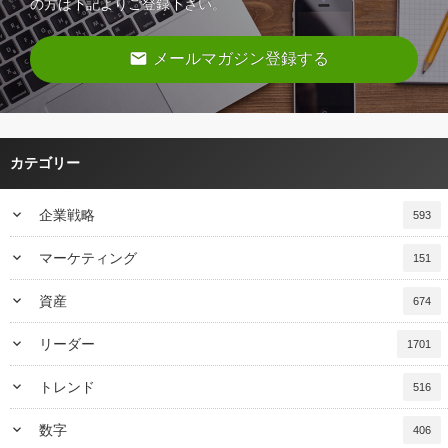
の方は下記よりご登録下さい。
email
メールマガジン登録する
カテゴリー
keyboard_arrow_down
企業戦略
593
keyboard_arrow_down
マーケティング
151
keyboard_arrow_down
資産
674
keyboard_arrow_down
リーダー
1701
keyboard_arrow_down
トレンド
516
keyboard_arrow_down
数字
406