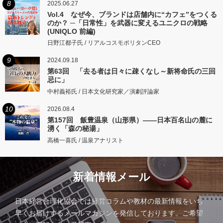
8
2025.06.27
Vol.4 なぜ今、ブランドは店舗内に“カフェ”をつくる
のか？ ─「日常性」を武器に変えるユニクロの戦略
(UNIQLO 前編)
日野江都子氏 / リアルコスモポリタンCEO
9
2024.09.18
第63回 「去る者は日々に疎くなし～新将命氏の三回
忌に」
中村義裕氏 / 日本文化研究家／演劇評論家
10
2026.08.4
第157回 飯豊温泉（山形県）――日本百名山の麓に
湧く「森の秘湯」
高橋一喜氏 / 温泉アナリスト
新着情報メール
日本経営合理化協会では経営コラムや教材の最新情報をいち
早くお届けするメールマガジンを発信しております。ご希望