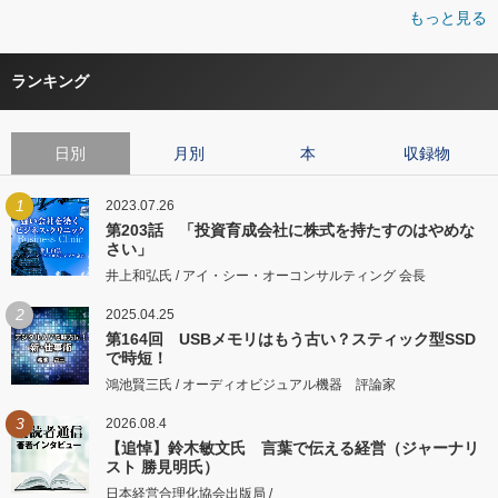
もっと見る
ランキング
日別
月別
本
収録物
1
2023.07.26
第203話 「投資育成会社に株式を持たすのはやめな
さい」
井上和弘氏 / アイ・シー・オーコンサルティング 会長
2
2025.04.25
第164回 USBメモリはもう古い？スティック型SSD
で時短！
鴻池賢三氏 / オーディオビジュアル機器 評論家
3
2026.08.4
【追悼】鈴木敏文氏 言葉で伝える経営（ジャーナリ
スト 勝見明氏）
日本経営合理化協会出版局 /