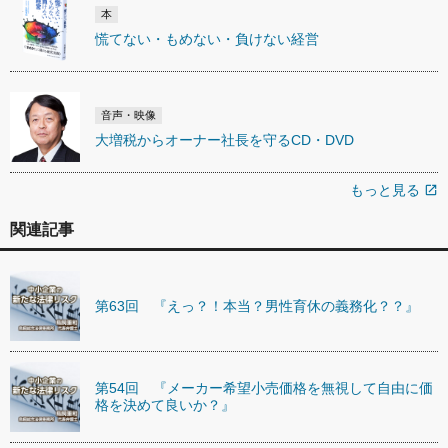
本
慌てない・もめない・負けない経営
音声・映像
大増税からオーナー社長を守るCD・DVD
もっと見る
open_in_new
関連記事
第63回 『えっ？！本当？男性育休の義務化？？』
第54回 『メーカー希望小売価格を無視して自由に価
格を決めて良いか？』