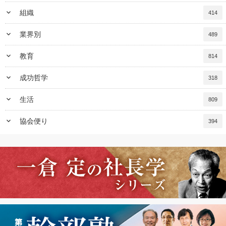
keyboard_arrow_down
組織
414
keyboard_arrow_down
業界別
489
keyboard_arrow_down
教育
814
keyboard_arrow_down
成功哲学
318
keyboard_arrow_down
生活
809
keyboard_arrow_down
協会便り
394