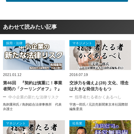
あわせて読みたい記事
採用・法律
マネジメント
2021.01.12
2016.07.19
第46回 『契約は慎重に！事業
交渉力を備えよ(28) 文化、理念
者間の「クーリングオフ」？』
は大きな発信力をもつ
中小企業の新たな法律リスク
指導者たる者かくあるべし
鳥飼重和氏 / 鳥飼総合法律事務所 代表
宇惠一郎氏 / 元読売新聞東京本社国際部
弁護士
編集委員
マネジメント
社長業