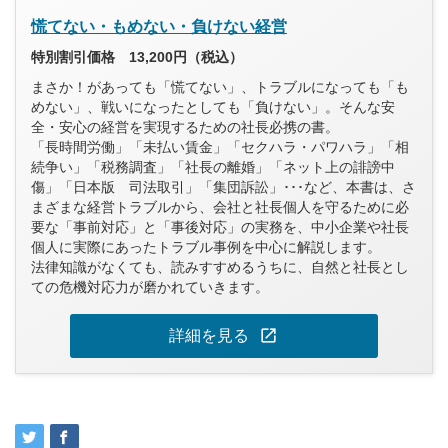
慌てない・もめない・負けない経営
特別割引価格 13,200円（税込）
まさか！があっても「慌てない」、トラブルになっても「も
めない」、戦いになったとしても「負けない」。そんな安
全・安心の経営を実現するための社長必携の書。
「長時間労働」「未払い賃金」「セクハラ・パワハラ」「相
続争い」「税務調査」「社長の離婚」「ネット上の誹謗中
傷」「日本版 司法取引」「集団訴訟」･･･など、本書は、さ
まざまな経営トラブルから、会社と社長個人を守るために必
要な「事前対応」と「事後対応」の実務を、中小企業や社長
個人に実際にあったトラブル事例を中心に解説します。
法律知識がなくても、読みすすめるうちに、自然と社長とし
ての危機対応力が磨かれていきます。
open_in_new
詳細を見る