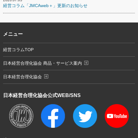
経営コラム「JMCAweb＋」更新のお知らせ
メニュー
経営コラムTOP
exit_to_app
日本経営合理化協会 商品・サービス案内
exit_to_app
日本経営合理化協会
日本経営合理化協会
公式WEB/SNS