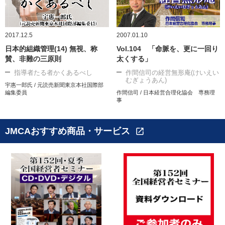
2017.12.5
2007.01.10
日本的組織管理(14) 無視、称
Vol.104 「命脈を、更に一回り
賛、非難の三原則
太くする」
指導者たる者かくあるべし
作間信司の経営無形庵(けいえい
むぎょうあん)
宇惠一郎氏 / 元読売新聞東京本社国際部
編集委員
作間信司 / 日本経営合理化協会 専務理
事
JMCAおすすめ商品・サービス
open_in_new