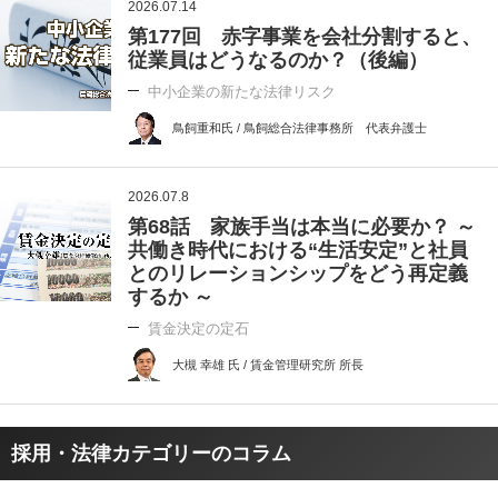
2026.07.14
第177回 赤字事業を会社分割すると、
従業員はどうなるのか？（後編）
中小企業の新たな法律リスク
鳥飼重和氏 / 鳥飼総合法律事務所 代表弁護士
2026.07.8
第68話 家族手当は本当に必要か？ ～
共働き時代における“生活安定”と社員
とのリレーションシップをどう再定義
するか ～
賃金決定の定石
大槻 幸雄 氏 / 賃金管理研究所 所長
採用・法律カテゴリーのコラム