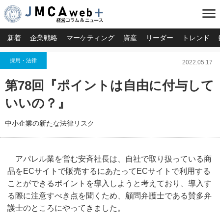
menu
新着
企業戦略
マーケティング
資産
リーダー
トレンド
採用・法律
2022.05.17
第78回『ポイントは自由に付与して
いいの？』
中小企業の新たな法律リスク
アパレル業を営む安斉社長は、自社で取り扱っている商
品をECサイトで販売するにあたってECサイトで利用する
ことができるポイントを導入しようと考えており、導入す
る際に注意すべき点を聞くため、顧問弁護士である賛多弁
護士のところにやってきました。