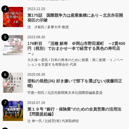
4
2023.12.20
第175話 国際競争力は産業集積にあり～北京亦荘開
発区の示唆
沈 才彬氏 / 多摩大学 教授
5
2023.08.30
176軒目 「活種 鮮寿 ＠岡山市野田屋町 ～2貫400
円（税別）でおまかせ一本で経営する異色の寿司店
～」
大久保一彦氏 / 日本の将来のために創業・第二創業・イノベー
ションを支援する有限会社 代表
6
2020.06.30
逆転の発想(26) 好き嫌いで部下を選ばない(後藤田正
晴)
宇惠一郎氏 / 元読売新聞東京本社国際部編集委員
7
2016.07.26
第１９号 "銀行・保険業"のための全員営業の活用法
【問題提起編】
辻 伸一氏 / 辻経営(有) 代表取締役