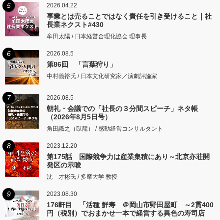
5
2026.04.22
事業とは売ることではなく責任を引き受けること｜社
長業ネクスト#430
牟田太陽 / 日本経営合理化協会 理事長
6
2026.08.5
第86回 「言葉狩り」
中村義裕氏 / 日本文化研究家／演劇評論家
7
2026.08.5
朝礼・会議での「社長の３分間スピーチ」ネタ帳
（2026年8月5日号）
角田識之（臥龍） / 感動経営コンサルタント
8
2023.12.20
第175話 国際競争力は産業集積にあり～北京亦荘開
発区の示唆
沈 才彬氏 / 多摩大学 教授
9
2023.08.30
176軒目 「活種 鮮寿 ＠岡山市野田屋町 ～2貫400
円（税別）でおまかせ一本で経営する異色の寿司店