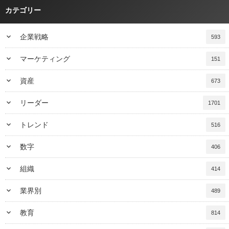
カテゴリー
keyboard_arrow_down
企業戦略
593
keyboard_arrow_down
マーケティング
151
keyboard_arrow_down
資産
673
keyboard_arrow_down
リーダー
1701
keyboard_arrow_down
トレンド
516
keyboard_arrow_down
数字
406
keyboard_arrow_down
組織
414
keyboard_arrow_down
業界別
489
keyboard_arrow_down
教育
814