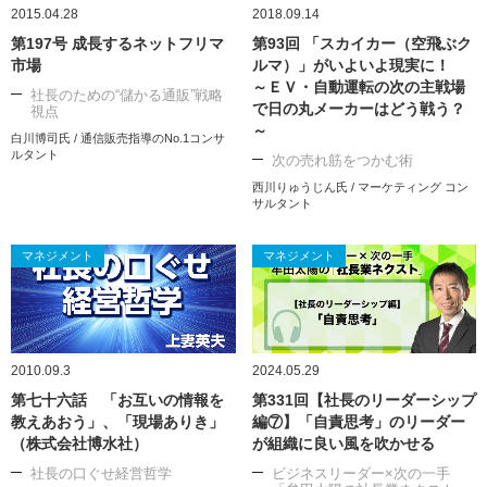
2015.04.28
2018.09.14
第197号 成長するネットフリマ
第93回 「スカイカー（空飛ぶク
市場
ルマ）」がいよいよ現実に！
～ＥＶ・自動運転の次の主戦場
社長のための“儲かる通販”戦略
で日の丸メーカーはどう戦う？
視点
～
白川博司氏 / 通信販売指導のNo.1コンサ
ルタント
次の売れ筋をつかむ術
西川りゅうじん氏 / マーケティング コン
サルタント
マネジメント
マネジメント
2010.09.3
2024.05.29
第七十六話 「お互いの情報を
第331回【社長のリーダーシップ
教えあおう」、「現場ありき」
編⑦】「自責思考」のリーダー
（株式会社博水社）
が組織に良い風を吹かせる
社長の口ぐせ経営哲学
ビジネスリーダー×次の一手