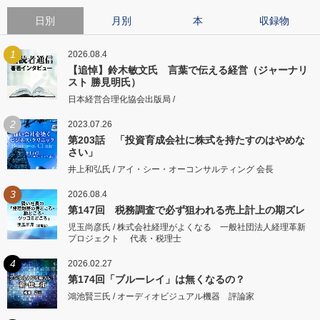
日別
月別
本
収録物
1
2026.08.4
【追悼】鈴木敏文氏 言葉で伝える経営（ジャーナリ
スト 勝見明氏）
日本経営合理化協会出版局 /
2
2023.07.26
第203話 「投資育成会社に株式を持たすのはやめな
さい」
井上和弘氏 / アイ・シー・オーコンサルティング 会長
3
2026.08.4
第147回 税務調査で必ず狙われる売上計上の期ズレ
児玉尚彦氏 / 株式会社経理がよくなる 一般社団法人経理革新
プロジェクト 代表・税理士
4
2026.02.27
第174回「ブルーレイ」は無くなるの？
鴻池賢三氏 / オーディオビジュアル機器 評論家