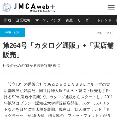
menu
新着
企業戦略
マーケティング
資産
リーダー
トレンド
戦略・戦術
2018.12.11
第264号「カタログ通販」+「実店舗
販売」
社長のための“儲かる通販”戦略視点
設立10年の通販会社であるＤｏＣＬＡＳＳＥグループの実
店舗展開が好調だ。同社は婦人服の企画・製造・販売を手掛
けるSPA(製造小売業)で、カタログ通販からスタートし、2011
年以降はブランド認知拡大や新規顧客開拓、スケールメリッ
トなどを目的に実店舗を展開。現在は、婦人服ブランド「ド
ゥクラッセ」が45店舗、婦人靴の「フィットフィット」が５