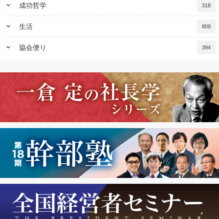
keyboard_arrow_down
成功哲学
318
keyboard_arrow_down
生活
809
keyboard_arrow_down
協会便り
394