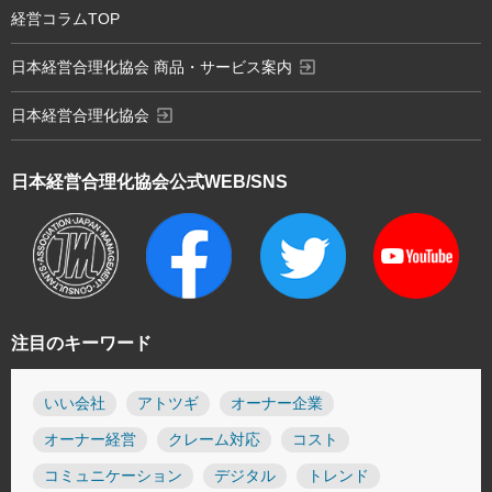
経営コラムTOP
exit_to_app
日本経営合理化協会 商品・サービス案内
exit_to_app
日本経営合理化協会
日本経営合理化協会
公式WEB/SNS
注目のキーワード
いい会社
アトツギ
オーナー企業
オーナー経営
クレーム対応
コスト
コミュニケーション
デジタル
トレンド