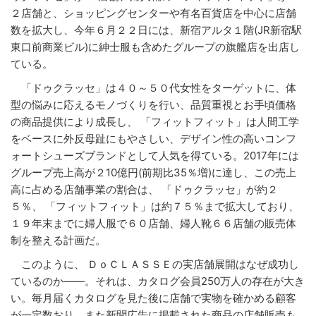
２店舗と、ショッピングセンターや有名百貨店を中心に店舗
数を拡大し、今年６月２２日には、新宿アルタ１階(JR新宿駅
東口前商業ビル)に紳士服も含めたグループの旗艦店を出店し
ている。
「ドゥクラッセ」は４０～５０代女性をターゲットに、体
型の悩みに応えるモノづくりを行い、品質重視とお手頃価格
の商品提供により成長し、 「フィットフィット」は人間工学
をベースに外反母趾にもやさしい、デザイン性の高いコンフ
ォートシューズブランドとして人気を得ている。2017年には
グループ売上高が２10億円(前期比35％増)に達し、この売上
高に占める店舗事業の割合は、 「ドゥクラッセ」が約２
５％、 「フィットフィット」は約７５％まで拡大しており、
１９年末までに婦人服で６０店舗、婦人靴６６店舗の販売体
制を整える計画だ。
このように、 ＤｏＣＬＡＳＳＥの実店舗展開はなぜ成功し
ているのか――。それは、カタログ会員250万人の存在が大き
い。毎月届くカタログを見た後に店舗で実物を確かめる顧客
が一定数おり、また新聞広告に掲載された商品の店舗販売も