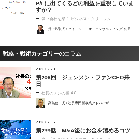
P/Lに出てくるどの利益を重視していま
すか？
強い会社を築く ビジネス・クリニック
井上和弘氏 / アイ・シー・オーコンサルティング 会長
戦略・戦術カテゴリーのコラム
2026.07.28
第206回 ジェンスン・ファンCEO来
日
社長のメシの種 4.0
高島健一氏 / 社長専門新事業アドバイザー
2026.07.15
第239話 M&A後にお金を溜めるコツ