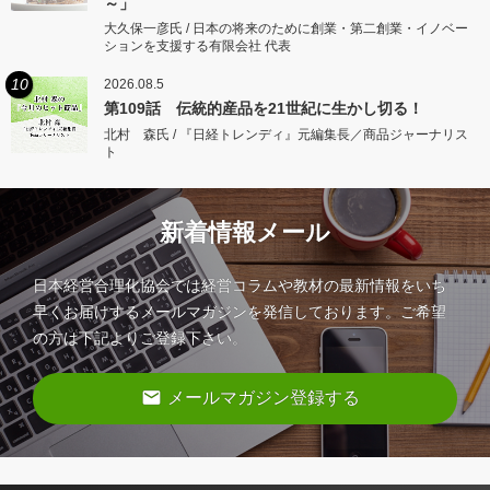
～」
大久保一彦氏 / 日本の将来のために創業・第二創業・イノベー
ションを支援する有限会社 代表
10
2026.08.5
第109話 伝統的産品を21世紀に生かし切る！
北村 森氏 / 『日経トレンディ』元編集長／商品ジャーナリス
ト
新着情報メール
日本経営合理化協会では経営コラムや教材の最新情報をいち
早くお届けするメールマガジンを発信しております。ご希望
の方は下記よりご登録下さい。
email
メールマガジン登録する