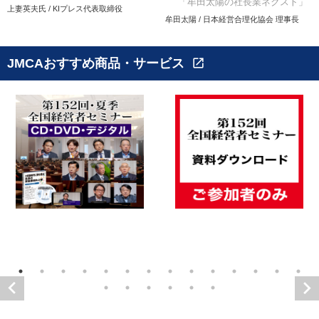
「牟田太陽の社長業ネクスト」
上妻英夫氏 / KIプレス代表取締役
牟田太陽 / 日本経営合理化協会 理事長
JMCAおすすめ商品・サービス
open_in_new