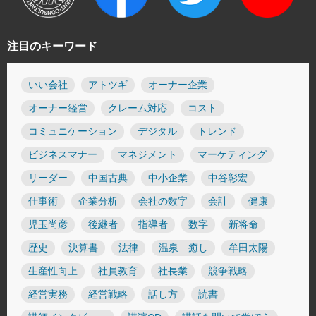
注目のキーワード
いい会社
アトツギ
オーナー企業
オーナー経営
クレーム対応
コスト
コミュニケーション
デジタル
トレンド
ビジネスマナー
マネジメント
マーケティング
リーダー
中国古典
中小企業
中谷彰宏
仕事術
企業分析
会社の数字
会計
健康
児玉尚彦
後継者
指導者
数字
新将命
歴史
決算書
法律
温泉 癒し
牟田太陽
生産性向上
社員教育
社長業
競争戦略
経営実務
経営戦略
話し方
読書