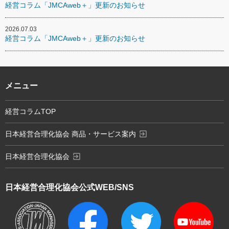
経営コラム「JMCAweb＋」更新のお知らせ
2026.07.03
経営コラム「JMCAweb＋」更新のお知らせ
メニュー
経営コラムTOP
exit_to_app
日本経営合理化協会 商品・サービス案内
exit_to_app
日本経営合理化協会
日本経営合理化協会
公式WEB/SNS