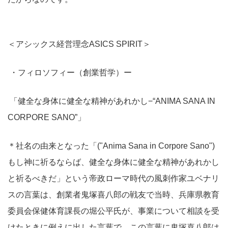
＜アシックス経営理念ASICS SPIRIT＞
・フィロソフィー（創業哲学）ー
「健全な身体に健全な精神があれかし−“ANIMA SANA IN
CORPORE SANO”」
＊社名の由来となった「("Anima Sana in Corpore Sano")
もし神に祈るならば、健全な身体に健全な精神があれかし
と祈るべきだ」という帝政ローマ時代の風刺作家ユベナリ
スの言葉は、創業者鬼塚喜八郎の戦友で当時、兵庫県教育
委員会保健体育課長の堀公平氏が、事業について相談を受
けたときに例えに出した言葉で、この言葉に鬼塚喜八郎は