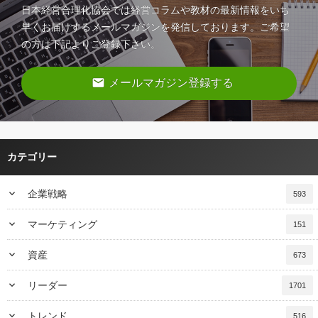
日本経営合理化協会では経営コラムや教材の最新情報をいち
早くお届けするメールマガジンを発信しております。ご希望
の方は下記よりご登録下さい。
email
メールマガジン登録する
カテゴリー
keyboard_arrow_down
企業戦略
593
keyboard_arrow_down
マーケティング
151
keyboard_arrow_down
資産
673
keyboard_arrow_down
リーダー
1701
keyboard_arrow_down
トレンド
516