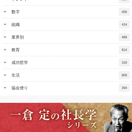
keyboard_arrow_down
数字
406
keyboard_arrow_down
組織
414
keyboard_arrow_down
業界別
489
keyboard_arrow_down
教育
814
keyboard_arrow_down
成功哲学
318
keyboard_arrow_down
生活
809
keyboard_arrow_down
協会便り
394