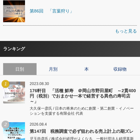
第86回 「言葉狩り」
もっと見る
ランキング
日別
月別
本
収録物
1
2023.08.30
176軒目 「活種 鮮寿 ＠岡山市野田屋町 ～2貫400
円（税別）でおまかせ一本で経営する異色の寿司店
～」
大久保一彦氏 / 日本の将来のために創業・第二創業・イノベー
ションを支援する有限会社 代表
2
2026.08.4
第147回 税務調査で必ず狙われる売上計上の期ズレ
児玉尚彦氏 / 株式会社経理がよくなる 一般社団法人経理革新