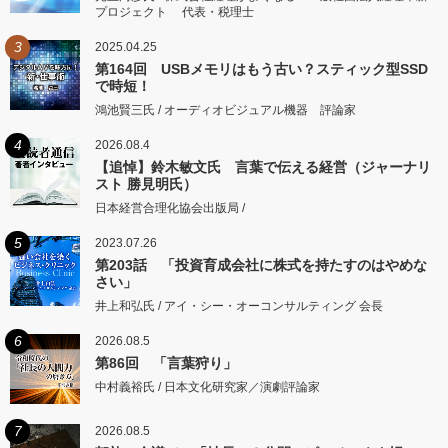
プロジェクト 代表・税理士
3
2025.04.25
第164回 USBメモリはもう古い？スティック型SSD
で時短！
鴻池賢三氏 / オーディオビジュアル機器 評論家
4
2026.08.4
【追悼】鈴木敏文氏 言葉で伝える経営（ジャーナリ
スト 勝見明氏）
日本経営合理化協会出版局 /
5
2023.07.26
第203話 「投資育成会社に株式を持たすのはやめな
さい」
井上和弘氏 / アイ・シー・オーコンサルティング 会長
6
2026.08.5
第86回 「言葉狩り」
中村義裕氏 / 日本文化研究家／演劇評論家
7
2026.08.5