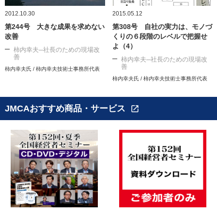
2012.10.30
2015.05.12
第244号 大きな成果を求めない
第308号 自社の実力は、モノづ
改善
くりの６段階のレベルで把握せ
よ（4）
柿内幸夫─社長のための現場改
善
柿内幸夫─社長のための現場改
善
柿内幸夫氏 / 柿内幸夫技術士事務所代表
柿内幸夫氏 / 柿内幸夫技術士事務所代表
JMCAおすすめ商品・サービス
open_in_new