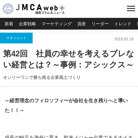
menu
新着
企業戦略
マーケティング
資産
リーダー
トレンド
マネジメント
2016.02.19
第42回 社員の幸せを考えるブレな
い経営とは？～事例：アシックス～
オンリーワンで勝ち残る企業風土づくり
～経営理念のフィロソフィーが会社を生き残りへと導い
た！！～
成長の軸足を海外に置き、欧米メジャー企業であるナイキ