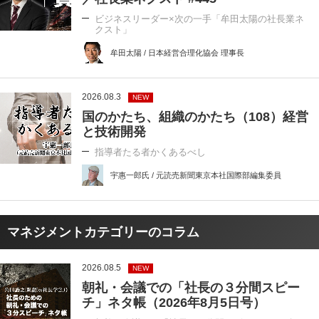
ビジネスリーダー×次の一手「牟田太陽の社長業ネ
クスト」
牟田太陽 / 日本経営合理化協会 理事長
2026.08.3
NEW
国のかたち、組織のかたち（108）経営
と技術開発
指導者たる者かくあるべし
宇惠一郎氏 / 元読売新聞東京本社国際部編集委員
マネジメントカテゴリーのコラム
2026.08.5
NEW
朝礼・会議での「社長の３分間スピー
チ」ネタ帳（2026年8月5日号）