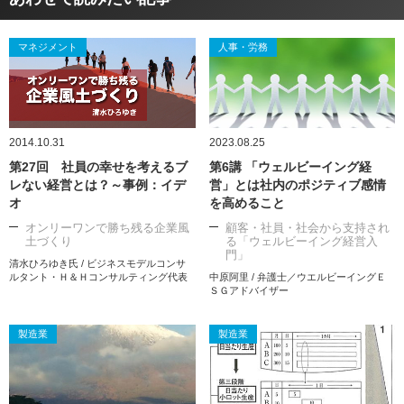
マネジメント
人事・労務
2014.10.31
2023.08.25
第27回 社員の幸せを考えるブ
第6講 「ウェルビーイング経
レない経営とは？～事例：イデ
営」とは社内のポジティブ感情
オ
を高めること
オンリーワンで勝ち残る企業風
顧客・社員・社会から支持され
土づくり
る「ウェルビーイング経営入
門」
清水ひろゆき氏 / ビジネスモデルコンサ
ルタント・Ｈ＆Ｈコンサルティング代表
中原阿里 / 弁護士／ウエルビーイングＥ
ＳＧアドバイザー
製造業
製造業