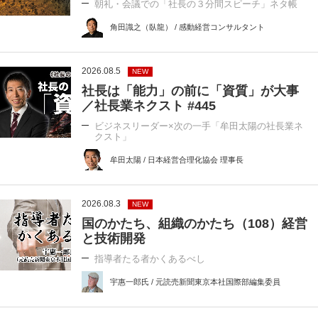
朝礼・会議での「社長の３分間スピーチ」ネタ帳
角田識之（臥龍） / 感動経営コンサルタント
2026.08.5
NEW
社長は「能力」の前に「資質」が大事
／社長業ネクスト #445
ビジネスリーダー×次の一手「牟田太陽の社長業ネ
クスト」
牟田太陽 / 日本経営合理化協会 理事長
2026.08.3
NEW
国のかたち、組織のかたち（108）経営
と技術開発
指導者たる者かくあるべし
宇惠一郎氏 / 元読売新聞東京本社国際部編集委員