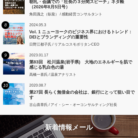
朝礼・会議での「社長の３分間スピーチ」ネタ帳
（2026年8月5日号）
角田識之（臥龍） / 感動経営コンサルタント
8
2024.05.3
Vol. 1 ニューヨークのビジネス界におけるトレンド：
DEIとブランディングの重要性
日野江都子氏 / リアルコスモポリタンCEO
9
2023.01.17
第83回 松川温泉(岩手県) 大地のエネルギーを肌で
感じる乳白色の湯
高橋一喜氏 / 温泉アナリスト
10
2020.08.7
第27回 長らく無借金の会社は、銀行にとって狙い目で
す
古山喜章氏 / アイ・シー・オーコンサルティング社長
新着情報メール